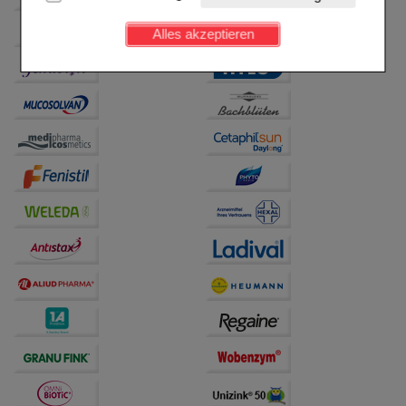
Kundenkonto), weshalb auf diese nicht verzichtet
werden kann.
Alles akzeptieren
Komfort:
Diese Cookies werden genutzt um das
Einkaufserlebnis noch ansprechender zu gestalten,
beispielsweise für die Wiedererkennung des
Besuchers oder unsere Seite an bevorzugte
Verhaltensweisen (z.B. Spracheinstellung)
anzupassen. Komfort-Cookies ermöglichen es uns
auch auf Ihre Bedürfnisse zugeschrittene Inhalte
anzuzeigen und unser Partnerprogramm zu
betreiben.
Statistik & Tracking:
Hierüber lassen sich
Informationen über die Art und Weise der Nutzung
unserer Website sammeln, mit deren Hilfe wir unsere
Website weiter für Sie optimieren können, den Inhalt
auf unserer Website aber auch die Werbung auf
Drittseiten möglichst relevant für Sie zu gestalten.
Bitte beachten Sie, dass Daten hierfür teilweise an
Dritte wie z.B. Google oder soziale Medien
übertragen werden.