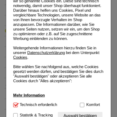
wir so genannte Cookies ein. Diese sind technisch
notwendig, damit unser Shop überhaupt funktioniert.
Darüber hinaus helfen uns Cookies, Pixel und
vergleichbare Technologien, unsere Website an das
von Ihnen bevorzugte Verhalten im Shop
anzupassen. Die Informationen darüber, wie Sie
unsere Seiten nutzen, setzen wir ein, um den Shop
zu optimieren oder z.B. auf Sie zugeschnittene
Werbung einblenden zu können.
Weitergehende Informationen hierzu finden Sie in
unserer
Datenschutzerklärung
bei dem Unterpunkt
Cookies
.
Bitte wählen Sie nachfolgend aus, welche Cookies
gesetzt werden dürfen, und bestätigen Sie dies durch
"Auswahl bestätigen" oder akzeptieren Sie alle
Cookies durch "Alles akzeptieren":
Mehr Information
Technisch Notwendig:
Technisch erforderlich
Hierbei handelt es sich um
Komfort
Cookies, die für die Grundfunktionen unserer
Website notwendig sind (z.B. Navigation, Warenkorb,
Statistik & Tracking
Auswahl bestätigen