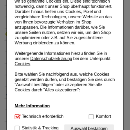
wir so genannte Cookies ein. Diese sind technisch
notwendig, damit unser Shop überhaupt funktioniert.
Darüber hinaus helfen uns Cookies, Pixel und
vergleichbare Technologien, unsere Website an das
von Ihnen bevorzugte Verhalten im Shop
anzupassen. Die Informationen darüber, wie Sie
unsere Seiten nutzen, setzen wir ein, um den Shop
zu optimieren oder z.B. auf Sie zugeschnittene
Werbung einblenden zu können.
Weitergehende Informationen hierzu finden Sie in
unserer
Datenschutzerklärung
bei dem Unterpunkt
Cookies
.
Bitte wählen Sie nachfolgend aus, welche Cookies
gesetzt werden dürfen, und bestätigen Sie dies durch
"Auswahl bestätigen" oder akzeptieren Sie alle
Cookies durch "Alles akzeptieren":
Mehr Information
Technisch Notwendig:
Technisch erforderlich
Hierbei handelt es sich um
Komfort
Cookies, die für die Grundfunktionen unserer
Website notwendig sind (z.B. Navigation, Warenkorb,
Statistik & Tracking
Auswahl bestätigen