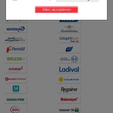
Kundenkonto), weshalb auf diese nicht verzichtet
werden kann.
Alles akzeptieren
Komfort:
Diese Cookies werden genutzt um das
Einkaufserlebnis noch ansprechender zu gestalten,
beispielsweise für die Wiedererkennung des
Besuchers oder unsere Seite an bevorzugte
Verhaltensweisen (z.B. Spracheinstellung)
anzupassen. Komfort-Cookies ermöglichen es uns
auch auf Ihre Bedürfnisse zugeschrittene Inhalte
anzuzeigen und unser Partnerprogramm zu
betreiben.
Statistik & Tracking:
Hierüber lassen sich
Informationen über die Art und Weise der Nutzung
unserer Website sammeln, mit deren Hilfe wir unsere
Website weiter für Sie optimieren können, den Inhalt
auf unserer Website aber auch die Werbung auf
Drittseiten möglichst relevant für Sie zu gestalten.
Bitte beachten Sie, dass Daten hierfür teilweise an
Dritte wie z.B. Google oder soziale Medien
übertragen werden.