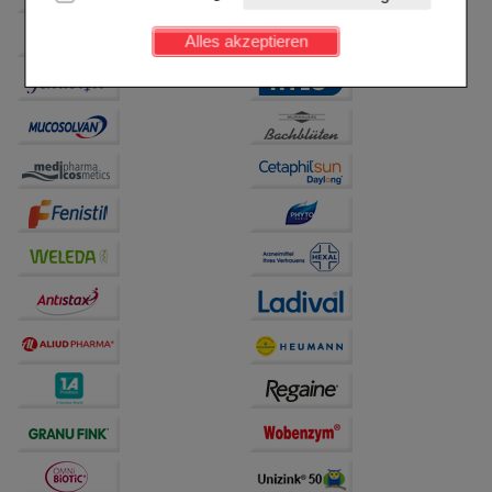
Kundenkonto), weshalb auf diese nicht verzichtet
werden kann.
Alles akzeptieren
Komfort:
Diese Cookies werden genutzt um das
Einkaufserlebnis noch ansprechender zu gestalten,
beispielsweise für die Wiedererkennung des
Besuchers oder unsere Seite an bevorzugte
Verhaltensweisen (z.B. Spracheinstellung)
anzupassen. Komfort-Cookies ermöglichen es uns
auch auf Ihre Bedürfnisse zugeschrittene Inhalte
anzuzeigen und unser Partnerprogramm zu
betreiben.
Statistik & Tracking:
Hierüber lassen sich
Informationen über die Art und Weise der Nutzung
unserer Website sammeln, mit deren Hilfe wir unsere
Website weiter für Sie optimieren können, den Inhalt
auf unserer Website aber auch die Werbung auf
Drittseiten möglichst relevant für Sie zu gestalten.
Bitte beachten Sie, dass Daten hierfür teilweise an
Dritte wie z.B. Google oder soziale Medien
übertragen werden.