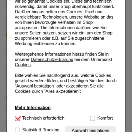
wir so genannte Cookies ein. Diese sind technisch
notwendig, damit unser Shop überhaupt funktioniert.
Darüber hinaus helfen uns Cookies, Pixel und
vergleichbare Technologien, unsere Website an das
von Ihnen bevorzugte Verhalten im Shop
anzupassen. Die Informationen darüber, wie Sie
unsere Seiten nutzen, setzen wir ein, um den Shop
zu optimieren oder z.B. auf Sie zugeschnittene
Werbung einblenden zu können.
Weitergehende Informationen hierzu finden Sie in
unserer
Datenschutzerklärung
bei dem Unterpunkt
Cookies
.
Bitte wählen Sie nachfolgend aus, welche Cookies
gesetzt werden dürfen, und bestätigen Sie dies durch
"Auswahl bestätigen" oder akzeptieren Sie alle
Cookies durch "Alles akzeptieren":
Mehr Information
Technisch Notwendig:
Technisch erforderlich
Hierbei handelt es sich um
Komfort
Cookies, die für die Grundfunktionen unserer
Website notwendig sind (z.B. Navigation, Warenkorb,
Statistik & Tracking
Auswahl bestätigen