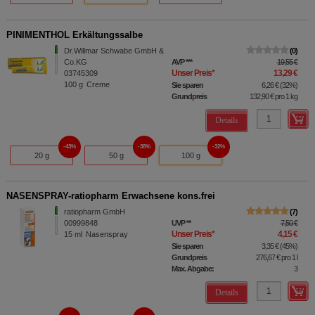
PINIMENTHOL Erkältungssalbe
Dr.Willmar Schwabe GmbH &
0
Co.KG
AVP
***
19,55 €
Unser Preis
*
13,29 €
03745309
100
g
Creme
Sie sparen
6,26 €
(
32%
)
Grundpreis
132,90 €
pro 1 kg
Details
43%
38%
32%
20 g
50 g
100 g
NASENSPRAY-ratiopharm Erwachsene kons.frei
ratiopharm GmbH
7
00999848
UVP
**
7,50 €
Unser Preis
*
4,15 €
15
ml
Nasenspray
Sie sparen
3,35 €
(
45%
)
Grundpreis
276,67 €
pro 1 l
Max. Abgabe:
3
Details