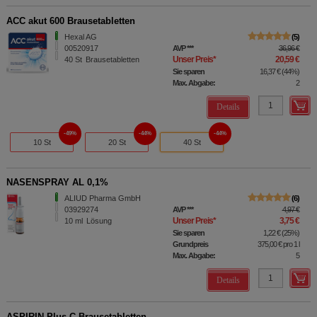
ACC akut 600 Brausetabletten
Hexal AG
5
00520917
AVP
***
36,96 €
Unser Preis
*
20,59 €
40
St
Brausetabletten
Sie sparen
16,37 €
(
44%
)
Max. Abgabe:
2
Details
49%
44%
44%
10 St
20 St
40 St
NASENSPRAY AL 0,1%
ALIUD Pharma GmbH
6
03929274
AVP
***
4,97 €
Unser Preis
*
3,75 €
10
ml
Lösung
Sie sparen
1,22 €
(
25%
)
Grundpreis
375,00 €
pro 1 l
Max. Abgabe:
5
Details
ASPIRIN Plus C Brausetabletten