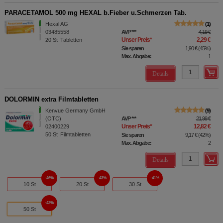
PARACETAMOL 500 mg HEXAL b.Fieber u.Schmerzen Tab.
Hexal AG
1
03485558
AVP
***
4,19 €
Unser Preis
*
2,29 €
20
St
Tabletten
Sie sparen
1,90 €
(
45%
)
Max. Abgabe:
1
Details
DOLORMIN extra Filmtabletten
Kenvue Germany GmbH
9
(OTC)
AVP
***
21,99 €
Unser Preis
*
12,82 €
02400229
50
St
Filmtabletten
Sie sparen
9,17 €
(
42%
)
Max. Abgabe:
2
Details
46%
43%
41%
10 St
20 St
30 St
42%
50 St