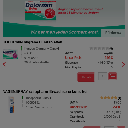
Pflichttext
DOLORMIN Migräne Filmtabletten
DOLOR
Kenvue Germany GmbH
0
(OTC)
AVP
***
10,98 €
Unser Preis
*
6,95 €
01300827
20
St
Filmtabletten
Sie sparen
4,03 €
(
37%
)
Max. Abgabe:
5
Details
NASENSPRAY-ratiopharm Erwachsene kons.frei
ratiopharm GmbH
1
00999831
UVP
**
5,69 €
Unser Preis
*
2,49 €
10
ml
Nasenspray
Sie sparen
3,20 €
(
56%
)
Grundpreis
249,00 €
pro 1 l
Max. Abgabe:
5