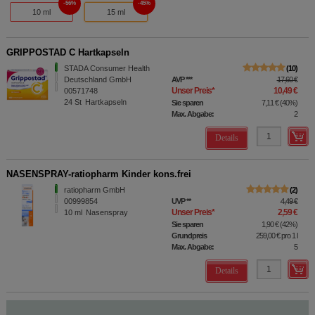
56%
45%
10 ml
15 ml
GRIPPOSTAD C Hartkapseln
STADA Consumer Health
10
Deutschland GmbH
AVP
***
17,60 €
Unser Preis
*
10,49 €
00571748
24
St
Hartkapseln
Sie sparen
7,11 €
(
40%
)
Max. Abgabe:
2
Details
NASENSPRAY-ratiopharm Kinder kons.frei
ratiopharm GmbH
2
00999854
UVP
**
4,49 €
Unser Preis
*
2,59 €
10
ml
Nasenspray
Sie sparen
1,90 €
(
42%
)
Grundpreis
259,00 €
pro 1 l
Max. Abgabe:
5
Details