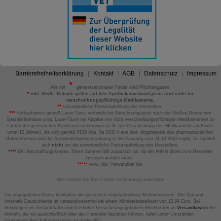
Barrierefreiheitserklärung
Kontakt
AGB
Datenschutz
Impressum
Alle mit
gekennzeichneten Felder sind Pflichtangaben.
*
inkl. MwSt. Rabatte gelten auf den Apothekenverkaufspreis und nicht für
verschreibungspflichtige Medikamente.
**
Unverbindliche Preisempfehlung des Herstellers.
***
Verkaufspreis gemäß Lauer-Taxe; verbindlicher Abrechnungspreis nach der Großen Deutschen
Spezialitätentaxe (sog. Lauer-Taxe) bei Abgabe von nicht verschreibungspflichtigen Medikamenten zu
Lasten der gesetzlichen Krankenversicherungen (z.B. bei Verschreibung des Medikaments an Kinder
unter 12 Jahren), die sich gemäß §129 Abs. 5a SGB V aus dem Abgabepreis des pharmazeutischen
Unternehmens und der Arzneimittelpreisverordnung in der Fassung zum 31.12.2003 ergibt. Es handelt
sich
nicht
um die unverbindliche Preisempfehlung des Herstellers.
****
BK: Beschaffungskosten. Diese Summe fällt zusätzlich an, da der Artikel direkt vom Hersteller
bezogen werden muss.
*****
verw. bis: Verwendbar bis.
Hier können Sie Ihre Cookie-Zustimmung widerrufen
Die angegebenen Preise beinhalten die gesetzlich vorgeschriebene Mehrwertsteuer. Der Versand
innerhalb Deutschlands ist versandkostenfrei bei einem Mindestbestellwert von 13,99 Euro. Bei
Sendungen ins Ausland fallen durch erhöhte Versicherungsgebühren Mehrkosten an
Versandkosten
Bei
Artikeln, die wir ausschließlich über den Hersteller beziehen können, fallen unter Umständen
sogenannte Beschaffungskosten an (siehe BK).