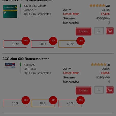
Bayer Vital GmbH
21
03464237
AVP
***
23,79 €
Unser Preis
*
17,49 €
40
St
Brausetabletten
Sie sparen
6,30 €
(
26%
)
Max. Abgabe:
3
Details
44%
31%
26%
10 St
20 St
40 St
ACC akut 600 Brausetabletten
Hexal AG
2
00010808
AVP
***
20,99 €
Unser Preis
*
11,85 €
20
St
Brausetabletten
Sie sparen
9,14 €
(
44%
)
Max. Abgabe:
4
Details
49%
44%
44%
10 St
20 St
40 St