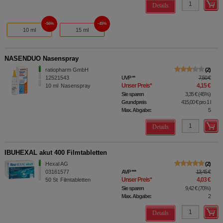
Details
56%
45%
10 ml
15 ml
NASENDUO Nasenspray
ratiopharm GmbH
2
12521543
UVP
**
7,50 €
Unser Preis
*
4,15 €
10
ml
Nasenspray
Sie sparen
3,35 €
(
45%
)
Grundpreis
415,00 €
pro 1 l
Max. Abgabe:
5
Details
IBUHEXAL akut 400 Filmtabletten
Hexal AG
2
03161577
AVP
***
13,45 €
Unser Preis
*
4,03 €
50
St
Filmtabletten
Sie sparen
9,42 €
(
70%
)
Max. Abgabe:
2
Details