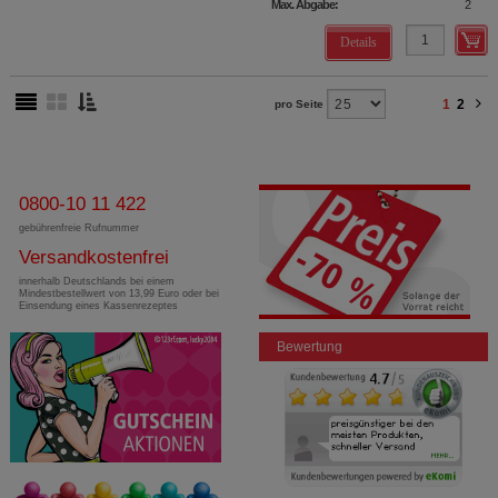
Max. Abgabe:
2
Details
1
2
pro Seite
0800-10 11 422
gebührenfreie Rufnummer
Versandkostenfrei
innerhalb Deutschlands bei einem
Mindestbestellwert von 13,99 Euro oder bei
Einsendung eines Kassenrezeptes
Bewertung