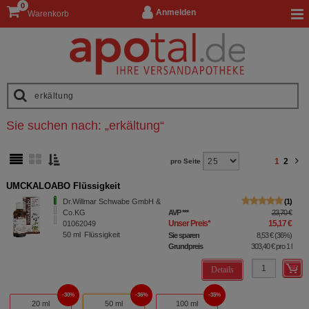
0
Anmelden
Warenkorb
Sie suchen nach:
„
erkältung
“
1
2
pro Seite
UMCKALOABO Flüssigkeit
Dr.Willmar Schwabe GmbH &
1
Co.KG
AVP
***
23,70 €
Unser Preis
*
15,17 €
01062049
50
ml
Flüssigkeit
Sie sparen
8,53 €
(
36%
)
Grundpreis
303,40 €
pro 1 l
Details
30%
36%
35%
20 ml
50 ml
100 ml