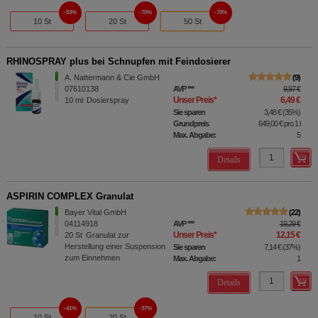
53%
70%
70%
10 St
20 St
50 St
RHINOSPRAY plus bei Schnupfen mit Feindosierer
A. Nattermann & Cie GmbH
9
07610138
AVP
***
9,97 €
Unser Preis
*
6,49 €
10
ml
Dosierspray
Sie sparen
3,48 €
(
35%
)
Grundpreis
649,00 €
pro 1 l
Max. Abgabe:
5
Details
ASPIRIN COMPLEX Granulat
Bayer Vital GmbH
22
04114918
AVP
***
19,29 €
Unser Preis
*
12,15 €
20
St
Granulat zur
Herstellung einer Suspension
Sie sparen
7,14 €
(
37%
)
zum Einnehmen
Max. Abgabe:
1
Details
41%
37%
10 St
20 St