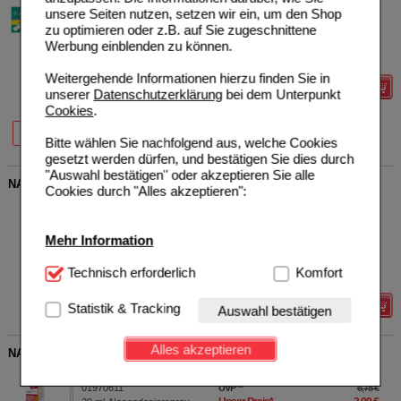
unsere Seiten nutzen, setzen wir ein, um den Shop
01894063
AVP
***
13,99 €
Unser Preis
*
9,69 €
zu optimieren oder z.B. auf Sie zugeschnittene
20
St
Brausetabletten
Sie sparen
4,30 €
(
31%
)
Werbung einblenden zu können.
Max. Abgabe:
6
Weitergehende Informationen hierzu finden Sie in
Details
unserer
Datenschutzerklärung
bei dem Unterpunkt
Cookies
.
44%
31%
26%
10 St
20 St
40 St
Bitte wählen Sie nachfolgend aus, welche Cookies
gesetzt werden dürfen, und bestätigen Sie dies durch
"Auswahl bestätigen" oder akzeptieren Sie alle
NASENDUO Nasenspray Kinder
Cookies durch "Alles akzeptieren":
ratiopharm GmbH
0
12521566
UVP
**
6,50 €
Unser Preis
*
3,19 €
10
ml
Nasenspray
Mehr Information
Sie sparen
3,31 €
(
51%
)
Grundpreis
319,00 €
pro 1 l
Technisch Notwendig:
Technisch erforderlich
Hierbei handelt es sich um
Komfort
Max. Abgabe:
5
Cookies, die für die Grundfunktionen unserer
Website notwendig sind (z.B. Navigation, Warenkorb,
Statistik & Tracking
Details
Auswahl bestätigen
Kundenkonto), weshalb auf diese nicht verzichtet
werden kann.
Alles akzeptieren
NASENSPRAY-ratiopharm Panthenol
Komfort:
Diese Cookies werden genutzt um das
ratiopharm GmbH
3
Einkaufserlebnis noch ansprechender zu gestalten,
01970611
UVP
**
6,75 €