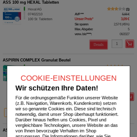
ASS 100 mg HEXAL Tabletten
Hexal AG
1
07402210
AVP
***
5,66 €
Unser Preis
*
3,09 €
100
St
Tabletten
Sie sparen
2,57 €
(
45%
)
Max. Abgabe:
5
verw. bis*****:
06/2027
Details
ASPIRIN COMPLEX Granulat Beutel
Bayer Vital GmbH
20
03227112
AVP
***
12,19 €
COOKIE-EINSTELLUNGEN
Unser Preis
*
7,25 €
10
St
Granulat zur
Herstellung einer Suspension
Sie sparen
4,94 €
(
41%
)
Wir schützen Ihre Daten!
zum Einnehmen
Max. Abgabe:
2
Für die ordnungsgemäße Funktion unserer Website
Details
(z.B. Navigation, Warenkorb, Kundenkonto) setzen
wir so genannte Cookies ein. Diese sind technisch
41%
37%
10 St
20 St
notwendig, damit unser Shop überhaupt funktioniert.
Darüber hinaus helfen uns Cookies, Pixel und
vergleichbare Technologien, unsere Website an das
ASPIRIN Plus C Brausetabletten
von Ihnen bevorzugte Verhalten im Shop
anzupassen. Die Informationen darüber, wie Sie
Bayer Vital GmbH
19