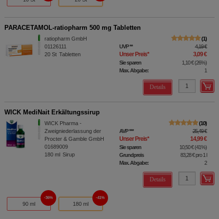
PARACETAMOL-ratiopharm 500 mg Tabletten
ratiopharm GmbH
1
01126111
UVP
**
4,19 €
Unser Preis
*
3,09 €
20
St
Tabletten
Sie sparen
1,10 €
(
26%
)
Max. Abgabe:
1
Details
WICK MediNait Erkältungssirup
WICK Pharma -
10
Zweigniederlassung der
AVP
***
25,49 €
Unser Preis
*
14,99 €
Procter & Gamble GmbH
01689009
Sie sparen
10,50 €
(
41%
)
180
ml
Sirup
Grundpreis
83,28 €
pro 1 l
Max. Abgabe:
2
Details
36%
41%
90 ml
180 ml