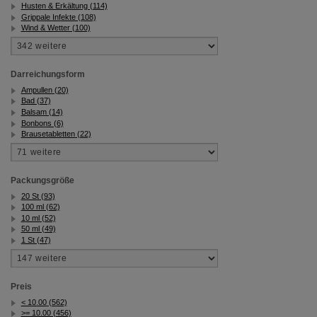
Husten & Erkältung (114)
Grippale Infekte (108)
Wind & Wetter (100)
Darreichungsform
Ampullen (20)
Bad (37)
Balsam (14)
Bonbons (6)
Brausetabletten (22)
Packungsgröße
20 St (93)
100 ml (62)
10 ml (52)
50 ml (49)
1 St (47)
Preis
< 10.00 (562)
>= 10.00 (456)