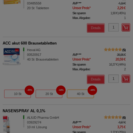
03485558
AVP
***
4,19 €
Unser Preis
*
2,29 €
20
St
Tabletten
Sie sparen
1,90 €
(
45%
)
Max. Abgabe:
1
Details
ACC akut 600 Brausetabletten
Hexal AG
5
00520917
AVP
***
36,96 €
Unser Preis
*
20,59 €
40
St
Brausetabletten
Sie sparen
16,37 €
(
44%
)
Max. Abgabe:
2
Details
49%
44%
44%
10 St
20 St
40 St
NASENSPRAY AL 0,1%
ALIUD Pharma GmbH
6
03929274
AVP
***
4,97 €
Unser Preis
*
3,75 €
10
ml
Lösung
Sie sparen
1,22 €
(
25%
)