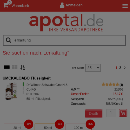
0
Anmelden
Warenkorb
Sie suchen nach:
„
erkältung
“
1
2
pro Seite
UMCKALOABO Flüssigkeit
Dr.Willmar Schwabe GmbH &
1
Co.KG
AVP
***
23,70 €
Unser Preis
*
15,17 €
01062049
50
ml
Flüssigkeit
Sie sparen
8,53 €
(
36%
)
Grundpreis
303,40 €
pro 1 l
Details
30%
36%
35%
20 ml
50 ml
100 ml