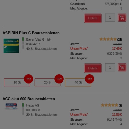
Grundpreis
375,00 €
pro 1 l
Max. Abgabe:
5
Details
ASPIRIN Plus C Brausetabletten
Bayer Vital GmbH
21
03464237
AVP
***
23,79 €
Unser Preis
*
17,49 €
40
St
Brausetabletten
Sie sparen
6,30 €
(
26%
)
Max. Abgabe:
3
Details
44%
31%
26%
10 St
20 St
40 St
ACC akut 600 Brausetabletten
Hexal AG
2
00010808
AVP
***
20,99 €
Unser Preis
*
11,85 €
20
St
Brausetabletten
Sie sparen
9,14 €
(
44%
)
Max. Abgabe:
4