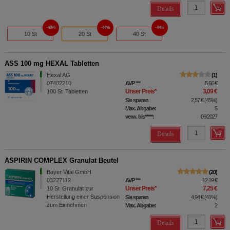
Details
49%
44%
44%
10 St
20 St
40 St
ASS 100 mg HEXAL Tabletten
Hexal AG
1
07402210
AVP
***
5,66 €
Unser Preis
*
3,09 €
100
St
Tabletten
Sie sparen
2,57 €
(
45%
)
Max. Abgabe:
5
verw. bis*****:
06/2027
Details
ASPIRIN COMPLEX Granulat Beutel
Bayer Vital GmbH
20
03227112
AVP
***
12,19 €
Unser Preis
*
7,25 €
10
St
Granulat zur
Herstellung einer Suspension
Sie sparen
4,94 €
(
41%
)
zum Einnehmen
Max. Abgabe:
2
Details