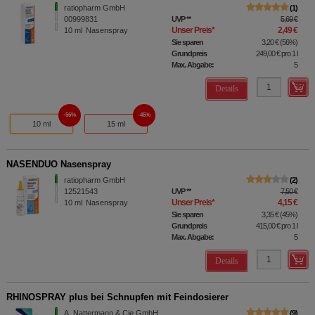
ratiopharm GmbH
1
00999831
UVP
**
5,69 €
Unser Preis
*
2,49 €
10
ml
Nasenspray
Sie sparen
3,20 €
(
56%
)
Grundpreis
249,00 €
pro 1 l
Max. Abgabe:
5
Details
56%
45%
10 ml
15 ml
NASENDUO Nasenspray
ratiopharm GmbH
2
12521543
UVP
**
7,50 €
Unser Preis
*
4,15 €
10
ml
Nasenspray
Sie sparen
3,35 €
(
45%
)
Grundpreis
415,00 €
pro 1 l
Max. Abgabe:
5
Details
RHINOSPRAY plus bei Schnupfen mit Feindosierer
A. Nattermann & Cie GmbH
9