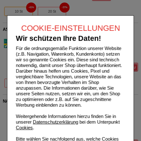
41%
37%
10 St
20 St
COOKIE-EINSTELLUNGEN
ASPIRIN Plus C Brausetabletten
Bayer Vital GmbH
19
Wir schützen Ihre Daten!
01894063
AVP
***
13,99 €
Unser Preis
*
9,69 €
20
St
Brausetabletten
Für die ordnungsgemäße Funktion unserer Website
Sie sparen
4,30 €
(
31%
)
(z.B. Navigation, Warenkorb, Kundenkonto) setzen
Max. Abgabe:
6
wir so genannte Cookies ein. Diese sind technisch
notwendig, damit unser Shop überhaupt funktioniert.
Details
Darüber hinaus helfen uns Cookies, Pixel und
vergleichbare Technologien, unsere Website an das
44%
31%
26%
von Ihnen bevorzugte Verhalten im Shop
10 St
20 St
40 St
anzupassen. Die Informationen darüber, wie Sie
unsere Seiten nutzen, setzen wir ein, um den Shop
zu optimieren oder z.B. auf Sie zugeschnittene
NASENDUO Nasenspray Kinder
Werbung einblenden zu können.
ratiopharm GmbH
0
12521566
UVP
**
6,50 €
Weitergehende Informationen hierzu finden Sie in
Unser Preis
*
3,19 €
10
ml
Nasenspray
unserer
Datenschutzerklärung
bei dem Unterpunkt
Sie sparen
3,31 €
(
51%
)
Cookies
.
Grundpreis
319,00 €
pro 1 l
Max. Abgabe:
5
Bitte wählen Sie nachfolgend aus, welche Cookies