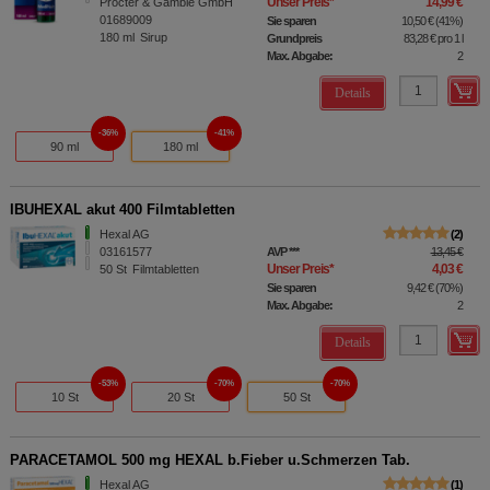
Unser Preis
*
14,99 €
Procter & Gamble GmbH
01689009
Sie sparen
10,50 €
(
41%
)
180
ml
Sirup
Grundpreis
83,28 €
pro 1 l
Max. Abgabe:
2
Details
36%
41%
90 ml
180 ml
IBUHEXAL akut 400 Filmtabletten
Hexal AG
2
03161577
AVP
***
13,45 €
Unser Preis
*
4,03 €
50
St
Filmtabletten
Sie sparen
9,42 €
(
70%
)
Max. Abgabe:
2
Details
53%
70%
70%
10 St
20 St
50 St
PARACETAMOL 500 mg HEXAL b.Fieber u.Schmerzen Tab.
Hexal AG
1