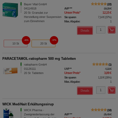
Bayer Vital GmbH
22
04114918
AVP
***
19,29 €
Unser Preis
*
12,15 €
20
St
Granulat zur
Herstellung einer Suspension
Sie sparen
7,14 €
(
37%
)
zum Einnehmen
Max. Abgabe:
1
Details
41%
37%
10 St
20 St
PARACETAMOL-ratiopharm 500 mg Tabletten
ratiopharm GmbH
1
01126111
UVP
**
4,19 €
Unser Preis
*
3,09 €
20
St
Tabletten
Sie sparen
1,10 €
(
26%
)
Max. Abgabe:
1
Details
WICK MediNait Erkältungssirup
WICK Pharma -
10
Zweigniederlassung der
AVP
***
25,49 €