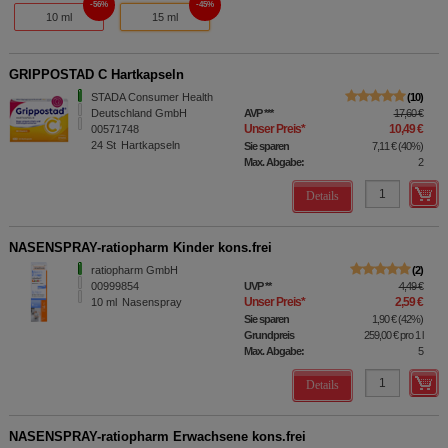
56%
45%
10 ml
15 ml
GRIPPOSTAD C Hartkapseln
STADA Consumer Health
10
Deutschland GmbH
AVP
***
17,60 €
Unser Preis
*
10,49 €
00571748
24
St
Hartkapseln
Sie sparen
7,11 €
(
40%
)
Max. Abgabe:
2
Details
NASENSPRAY-ratiopharm Kinder kons.frei
ratiopharm GmbH
2
00999854
UVP
**
4,49 €
Unser Preis
*
2,59 €
10
ml
Nasenspray
Sie sparen
1,90 €
(
42%
)
Grundpreis
259,00 €
pro 1 l
Max. Abgabe:
5
Details
NASENSPRAY-ratiopharm Erwachsene kons.frei