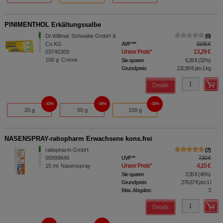
PINIMENTHOL Erkältungssalbe
Dr.Willmar Schwabe GmbH &
0
Co.KG
AVP
***
19,55 €
Unser Preis
*
13,29 €
03745309
100
g
Creme
Sie sparen
6,26 €
(
32%
)
Grundpreis
132,90 €
pro 1 kg
Details
43%
38%
32%
20 g
50 g
100 g
NASENSPRAY-ratiopharm Erwachsene kons.frei
ratiopharm GmbH
7
00999848
UVP
**
7,50 €
Unser Preis
*
4,15 €
15
ml
Nasenspray
Sie sparen
3,35 €
(
45%
)
Grundpreis
276,67 €
pro 1 l
Max. Abgabe:
3
Details