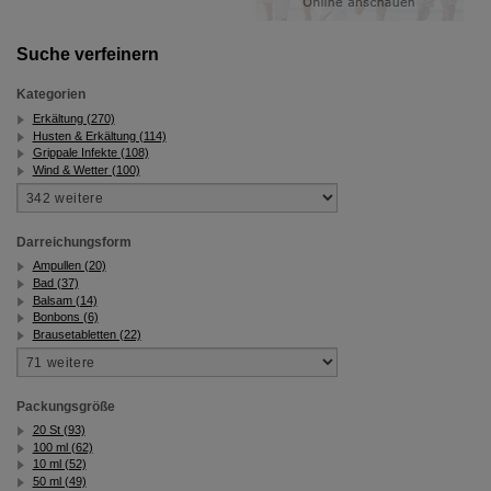
Suche verfeinern
Kategorien
Erkältung (270)
Husten & Erkältung (114)
Grippale Infekte (108)
Wind & Wetter (100)
Darreichungsform
Ampullen (20)
Bad (37)
Balsam (14)
Bonbons (6)
Brausetabletten (22)
Packungsgröße
20 St (93)
100 ml (62)
10 ml (52)
50 ml (49)