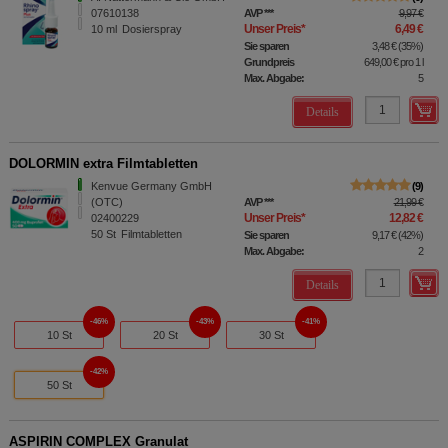
07610138
AVP
***
9,97 €
Unser Preis
*
6,49 €
10
ml
Dosierspray
Sie sparen
3,48 €
(
35%
)
Grundpreis
649,00 €
pro 1 l
Max. Abgabe:
5
Details
DOLORMIN extra Filmtabletten
Kenvue Germany GmbH
9
(OTC)
AVP
***
21,99 €
Unser Preis
*
12,82 €
02400229
50
St
Filmtabletten
Sie sparen
9,17 €
(
42%
)
Max. Abgabe:
2
Details
46%
43%
41%
10 St
20 St
30 St
42%
50 St
ASPIRIN COMPLEX Granulat