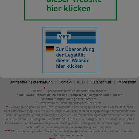
Barrierefreiheitserklärung
Kontakt
AGB
Datenschutz
Impressum
Alle mit
gekennzeichneten Felder sind Pflichtangaben.
*
inkl. MwSt. Rabatte gelten auf den Apothekenverkaufspreis und nicht für
verschreibungspflichtige Medikamente.
**
Unverbindliche Preisempfehlung des Herstellers.
***
Verkaufspreis gemäß Lauer-Taxe; verbindlicher Abrechnungspreis nach der Großen Deutschen
Spezialitätentaxe (sog. Lauer-Taxe) bei Abgabe von nicht verschreibungspflichtigen Medikamenten zu
Lasten der gesetzlichen Krankenversicherungen (z.B. bei Verschreibung des Medikaments an Kinder
unter 12 Jahren), die sich gemäß §129 Abs. 5a SGB V aus dem Abgabepreis des pharmazeutischen
Unternehmens und der Arzneimittelpreisverordnung in der Fassung zum 31.12.2003 ergibt. Es handelt
sich
nicht
um die unverbindliche Preisempfehlung des Herstellers.
****
BK: Beschaffungskosten. Diese Summe fällt zusätzlich an, da der Artikel direkt vom Hersteller
bezogen werden muss.