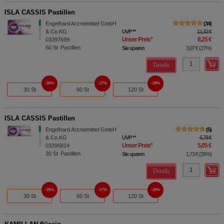
ISLA CASSIS Pastillen
Engelhard Arzneimittel GmbH
34
& Co.KG
UVP
**
11,32 €
Unser Preis
*
8,25 €
03397699
60
St
Pastillen
Sie sparen
3,07 €
(
27%
)
Details
26%
27%
28%
30 St
60 St
120 St
ISLA CASSIS Pastillen
Engelhard Arzneimittel GmbH
5
& Co.KG
UVP
**
6,78 €
Unser Preis
*
5,05 €
03396814
30
St
Pastillen
Sie sparen
1,73 €
(
26%
)
Details
26%
27%
28%
30 St
60 St
120 St