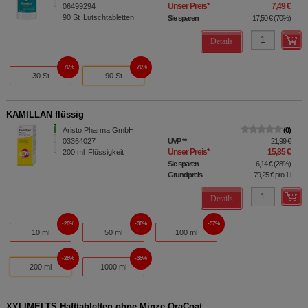
Unser Preis
*
7,49 €
06499294
90
St
Lutschtabletten
Sie sparen
17,50 €
(
70%
)
Details
70%
70%
30 St
90 St
KAMILLAN flüssig
Aristo Pharma GmbH
0
03364027
UVP
**
21,99 €
Unser Preis
*
15,85 €
200
ml
Flüssigkeit
Sie sparen
6,14 €
(
28%
)
Grundpreis
79,25 €
pro 1 l
Details
20%
38%
37%
10 ml
50 ml
100 ml
28%
35%
200 ml
1000 ml
XYLIMELTS Hafttabletten ohne Minze OraCoat