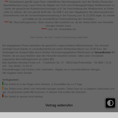
***
Verkaufspreis gemäß Lauer-Taxe; verbindlicher Abrechnungspreis nach der Großen Deutschen
Spezialitätentaxe (sog. Lauer-Taxe) bei Abgabe von nicht verschreibungspflichtigen Medikamenten zu
Lasten der gesetzlichen Krankenversicherungen (z.B. bei Verschreibung des Medikaments an Kinder
unter 12 Jahren), die sich gemäß §129 Abs. 5a SGB V aus dem Abgabepreis des pharmazeutischen
Unternehmens und der Arzneimittelpreisverordnung in der Fassung zum 31.12.2003 ergibt. Es handelt
sich
nicht
um die unverbindliche Preisempfehlung des Herstellers.
****
BK: Beschaffungskosten. Diese Summe fällt zusätzlich an, da der Artikel direkt vom Hersteller
bezogen werden muss.
*****
verw. bis: Verwendbar bis.
Hier können Sie Ihre Cookie-Zustimmung widerrufen
Die angegebenen Preise beinhalten die gesetzlich vorgeschriebene Mehrwertsteuer. Der Versand
innerhalb Deutschlands ist versandkostenfrei bei einem Mindestbestellwert von 13,99 Euro. Bei
Sendungen ins Ausland fallen durch erhöhte Versicherungsgebühren Mehrkosten an
Versandkosten
Bei
Artikeln, die wir ausschließlich über den Hersteller beziehen können, fallen unter Umständen
sogenannte Beschaffungskosten an (siehe BK).
Bad Apotheke Henning Fichter e.K. - Frankfurter Str. 27 - 49214 Bad Rothenfelde - Tel 0800 / 10 11
422 - Fax 05424 / 21 64 47
Preisänderungen und Irrtümer sind vorbehalten. Abgabe nur in haushaltsüblichen Mengen.
Alle Angaben ohne Gewähr.
Verfügbarkeit:
Der Artikel ist in der Regel sofort lieferbar, in Einzelfällen bis zu 6 Tage.
Der Artikel muss direkt vom Hersteller bezogen werden. Daher kann es zu längeren Lieferzeiten und
ggf. Zusatzkosten (siehe BK) kommen. In diesem Fall werden Sie informiert.
Der Artikel ist derzeit nicht lieferbar.
Vertrag widerrufen