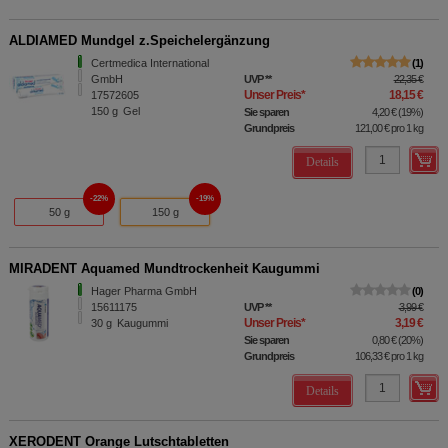
ALDIAMED Mundgel z.Speichelergänzung
Certmedica International
1
GmbH
UVP
**
22,35 €
Unser Preis
*
18,15 €
17572605
150
g
Gel
Sie sparen
4,20 €
(
19%
)
Grundpreis
121,00 €
pro 1 kg
Details
22%
19%
50 g
150 g
MIRADENT Aquamed Mundtrockenheit Kaugummi
Hager Pharma GmbH
0
15611175
UVP
**
3,99 €
Unser Preis
*
3,19 €
30
g
Kaugummi
Sie sparen
0,80 €
(
20%
)
Grundpreis
106,33 €
pro 1 kg
Details
XERODENT Orange Lutschtabletten