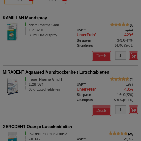
KAMILLAN Mundspray
Aristo Pharma GmbH
1
11213207
UVP
**
7,70 €
Unser Preis
*
4,29 €
30
ml
Dosierspray
Sie sparen
3,41 €
(
44%
)
Grundpreis
143,00 €
pro 1 l
Details
MIRADENT Aquamed Mundtrockenheit Lutschtabletten
Hager Pharma GmbH
4
11287074
UVP
**
5,99 €
Unser Preis
*
4,35 €
60
g
Lutschtabletten
Sie sparen
1,64 €
(
27%
)
Grundpreis
72,50 €
pro 1 kg
Details
XERODENT Orange Lutschtabletten
PUREN Pharma GmbH &
23
Co. KG
UVP
**
24,99 €