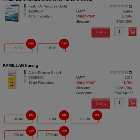
health.On Ventures GmbH
0
12596104
UVP
**
16,99 €
Unser Preis
*
13,59 €
40
St
Tabletten
Sie sparen
3,40 €
(
20%
)
Details
20%
15%
40 St
110 St
KAMILLAN flüssig
Aristo Pharma GmbH
0
09089527
UVP
**
2,20 €
Unser Preis
*
1,76 €
10
ml
Flüssigkeit
Sie sparen
0,44 €
(
20%
)
Grundpreis
176,00 €
pro 1 l
Details
20%
38%
37%
10 ml
50 ml
100 ml
28%
35%
200 ml
1000 ml