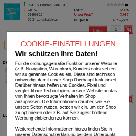
PUREN Pharma GmbH &
0
Co. KG
UVP
**
12,49 €
Unser Preis
*
3,74 €
06499302
30
St
Lutschtabletten
Sie sparen
8,75 €
(
70%
)
Details
COOKIE-EINSTELLUNGEN
70%
70%
30 St
90 St
Wir schützen Ihre Daten!
DENTAID xeros Feuchtigkeits-Gel pH nominal 6,0
Für die ordnungsgemäße Funktion unserer Website
(z.B. Navigation, Warenkorb, Kundenkonto) setzen
DENTAID GmbH
1
wir so genannte Cookies ein. Diese sind technisch
07686704
UVP
**
13,29 €
Unser Preis
*
10,79 €
notwendig, damit unser Shop überhaupt funktioniert.
50
ml
Gel
Sie sparen
2,50 €
(
19%
)
Darüber hinaus helfen uns Cookies, Pixel und
Grundpreis
215,80 €
pro 1 l
vergleichbare Technologien, unsere Website an das
von Ihnen bevorzugte Verhalten im Shop
Details
anzupassen. Die Informationen darüber, wie Sie
unsere Seiten nutzen, setzen wir ein, um den Shop
zu optimieren oder z.B. auf Sie zugeschnittene
DENTAID xeros Feuchtigkeits-Spray pH nominal 3,1
Werbung einblenden zu können.
DENTAID GmbH
0
06835131
UVP
**
7,73 €
Weitergehende Informationen hierzu finden Sie in
Unser Preis
*
5,59 €
15
ml
Spray
unserer
Datenschutzerklärung
bei dem Unterpunkt