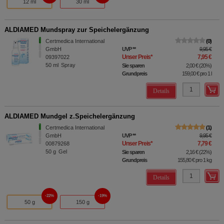
12 ml
30 ml
ALDIAMED Mundspray zur Speichelergänzung
Certmedica International
0
GmbH
UVP
**
9,95 €
Unser Preis
*
7,95 €
09397022
50
ml
Spray
Sie sparen
2,00 €
(
20%
)
Grundpreis
159,00 €
pro 1 l
Details
ALDIAMED Mundgel z.Speichelergänzung
Certmedica International
1
GmbH
UVP
**
9,95 €
Unser Preis
*
7,79 €
00879268
50
g
Gel
Sie sparen
2,16 €
(
22%
)
Grundpreis
155,80 €
pro 1 kg
Details
22%
19%
50 g
150 g