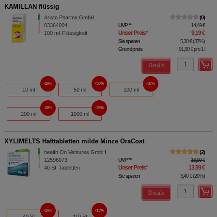
KAMILLAN flüssig
Aristo Pharma GmbH
0
03364004
UVP
**
14,49 €
Unser Preis
*
9,19 €
100
ml
Flüssigkeit
Sie sparen
5,30 €
(
37%
)
Grundpreis
91,90 €
pro 1 l
Details
20%
38%
37%
10 ml
50 ml
100 ml
28%
35%
200 ml
1000 ml
XYLIMELTS Hafttabletten milde Minze OraCoat
health.On Ventures GmbH
2
12596073
UVP
**
16,99 €
Unser Preis
*
13,59 €
40
St
Tabletten
Sie sparen
3,40 €
(
20%
)
Details
20%
13%
40 St
110 St