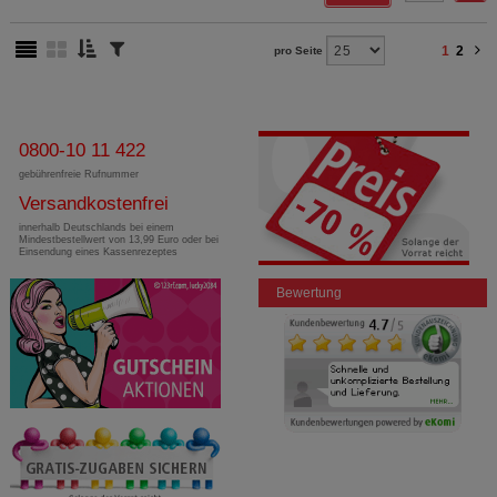
1
2
pro Seite
0800-10 11 422
gebührenfreie Rufnummer
Versandkostenfrei
innerhalb Deutschlands bei einem
Mindestbestellwert von 13,99 Euro oder bei
Einsendung eines Kassenrezeptes
Bewertung