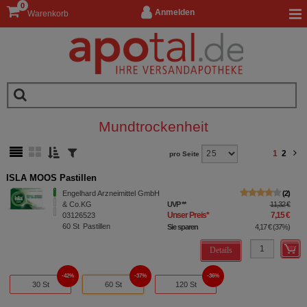
0
Anmelden
Warenkorb
Mundtrockenheit
1
2
pro Seite
ISLA MOOS Pastillen
Engelhard Arzneimittel GmbH
2
& Co.KG
UVP
**
11,32 €
Unser Preis
*
7,15 €
03126523
60
St
Pastillen
Sie sparen
4,17 €
(
37%
)
Details
42%
37%
36%
30 St
60 St
120 St