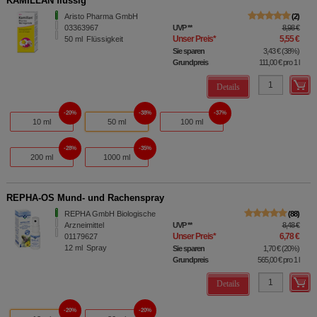
KAMILLAN flüssig
Aristo Pharma GmbH
2
03363967
UVP
**
8,98 €
Unser Preis
*
5,55 €
50
ml
Flüssigkeit
Sie sparen
3,43 €
(
38%
)
Grundpreis
111,00 €
pro 1 l
Details
20%
38%
37%
10 ml
50 ml
100 ml
28%
35%
200 ml
1000 ml
REPHA-OS Mund- und Rachenspray
REPHA GmbH Biologische
88
Arzneimittel
UVP
**
8,48 €
Unser Preis
*
6,78 €
01179627
12
ml
Spray
Sie sparen
1,70 €
(
20%
)
Grundpreis
565,00 €
pro 1 l
Details
20%
20%