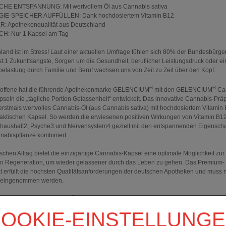
CHE ENTSPANNUNG: Mit wertvollem Öl aus Cannabis sativa
GIE-SPEICHER AUFFÜLLEN: Dank hochdosiertem Vitamin B12
R: Apothekenqualität aus Deutschland
CH: Nur 1 Kapsel am Tag
land ist im Stress! Laut einer aktuellen Umfrage fühlen sich 80% der Bundesbürge
st.1 Zukunftsängste, Sorgen um die Gesundheit, beruflicher Leistungsdruck oder ei
elastung durch Familie und Beruf wachsen uns von Zeit zu Zeit über den Kopf.
®
®
roffene hat die führende Apothekenmarke GELENCIUM
mit den GELENCIUM
Ca
pseln die „tägliche Portion Gelassenheit“ entwickelt. Das innovative Cannabis-Prä
 erstmals wertvolles Cannabis-Öl (aus Cannabis sativa) mit hochdosiertem Vitamin 
raktischen Kapsel. So werden die erwiesenen positiven Wirkungen von Vitamin B12
haushalt2, Psyche3 und Nervensystem4 gezielt mit den entspannenden Eigenscha
nabispflanze kombiniert.
ischen Alltag bietet die einzigartige Cannabis-Kapsel eine optimale Möglichkeit zur
en Regeneration, um wieder gelassener durch das Leben zu gehen. Das Premium-
t erfüllt die höchsten Qualitätsanforderungen der deutschen Apotheken und muss 
 eingenommen werden.
NNUNG mit wertvollem Öl aus Cannabis sativa
n, die unter Stress leiden, kommen kaum oder gar nicht zur Ruhe. Die positiven
OOKIE-EINSTELLUNG
haften der Cannabispflanze können ein schnelleres Abschalten vom stressigen All
chen. Das Ziel ist der Ausgleich der Anspannung und das Wiederfinden der innere