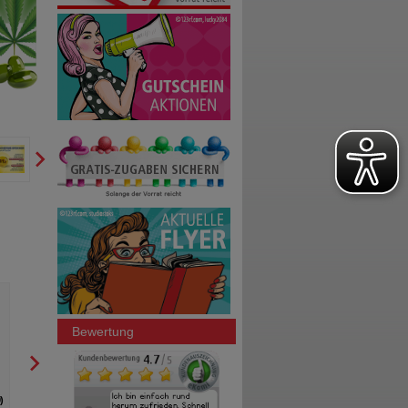
CETEBE Vitamin C Retardkapseln
CETEBE Vitamin C Retard
500 mg
500 mg
STADA Consumer Health
STADA Consumer Heal
Deutschland GmbH
Deutschland GmbH
Bewertung
30
St
Hartkapseln
60
St
Hartkapseln
0
0