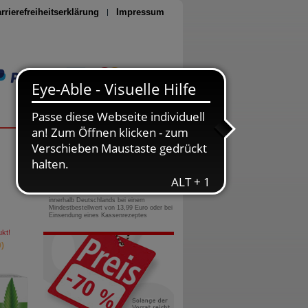
rrierefreiheitserklärung
Impressum
Seite drucken
0800-10 11 422
gebührenfreie Rufnummer
Versandkostenfrei
innerhalb Deutschlands bei einem
Mindestbestellwert von 13,99 Euro oder bei
Einsendung eines Kassenrezeptes
kt!
)