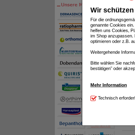
Balance
Wir schützen 
Das fü
Für die ordnungsgemäß
Pflanze
genannte Cookies ein. 
schonen
helfen uns Cookies, P
vollstä
im Shop anzupassen. D
liegen 
optimieren oder z.B. 
Die Vor
Weitergehende Informat
Nahrung
• 100% 
werden
• Schon
Bitte wählen Sie nach
Nahrung
• Omega
bestätigen" oder akzep
Ernähr
• Ohne 
• Pflan
Außerha
Mehr Information
ENERGI
In Stre
Bei Fra
Technisch Notwendi
Technisch erforder
unter 0
leiden 
notwendig sind (z.B. N
dauerha
Komfort:
Diese Cookie
Einka
In den
beispielsweise für di
enthalt
Spracheinstellung) an
Sie mü
Stoffwe
Inhalte anzuzeigen un
(„Schla