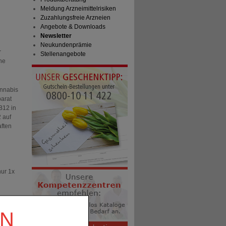
Meldung Arzneimittelrisiken
Zuzahlungsfreie Arzneien
Angebote & Downloads
Newsletter
Neukundenprämie
r
Stellenangebote
ne
nnabis
parat
B12 in
 auf
ften
nur 1x
EN
tag
n