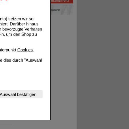
en der
to) setzen wir so
 wird
niert. Darüber hinaus
lstoffe
n bevorzugte Verhalten
Omega-3
ein, um den Shop zu
n.
terpunkt
Cookies
.
itten
ie dies durch "Auswahl
he
Grund
nserer Website
Auswahl bestätigen
 neben
tet werden kann.
estalten,
osiert
rhaltensweisen (z.B.
nisse zugeschrittene
en.
iert und