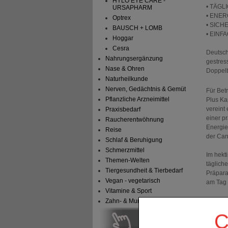
HYLO EYE CARE -
• TÄGLI
URSAPHARM
• ENER
Optrex
• SICHE
BAUSCH + LOMB
• EINFA
Hoggar
Cesra
Deutsch
Nahrungsergänzung
gestres
Nase & Ohren
Doppelb
Naturheilkunde
Nerven, Gedächtnis & Gemüt
Für Bet
Pflanzliche Arzneimittel
Plus Ka
vereint
Praxisbedarf
einer p
Raucherentwöhnung
Energie
Reise
der Can
Schlaf & Beruhigung
Schmerzmittel
Im hekt
Themen-Welten
täglich
Tiergesundheit & Tierbedarf
Präpara
Vegan - vegetarisch
am Tag
Vitamine & Sport
ENTSPA
Zahn- & Mundpflege
Mensche
C
Eigensc
ermögli