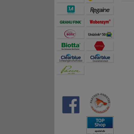
Hanfsam
Mono- u
Sonnenb
Eisenhy
1) Swis
deutsch
2) Ener
3) Psyc
4) Nerv
Nervens
Nahrung
Ernähr