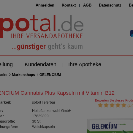
Anmelden
Kontakt
AGB
Datenschutz
Ba
ellung
Kundendaten
Ihre Apotheke
seite
Markenshops
GELENCIUM
NCIUM Cannabis Plus Kapseln mit Vitamin B12
Bewerten Sie dieses Produ
arkeit
:
sofort lieferbar
(4.9
r:
Heilpflanzenwohl GmbH
r.:
17839899
gsgröße:
30
St
chungsform:
Weichkapseln