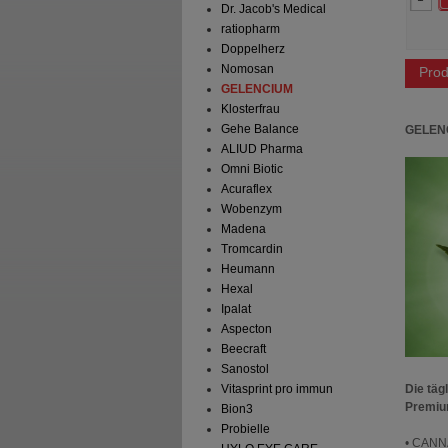
44,99 €
UVP
**
58,99 €
Dr. Jacob's Medical
 Preis
*
32,45 €
Unser Preis
*
42,25 €
ratiopharm
aren
12,54 €
(
28%
)
Sie sparen
16,74 €
(
28%
)
Doppelherz
Nomosan
Prod
GELENCIUM
Klosterfrau
Gehe Balance
GELEN
ALIUD Pharma
Omni Biotic
Acuraflex
Wobenzym
Madena
Tromcardin
Heumann
Hexal
Ipalat
Aspecton
Beecraft
Sanostol
Die täg
Vitasprint pro immun
Premiu
Bion3
Probielle
• CANN