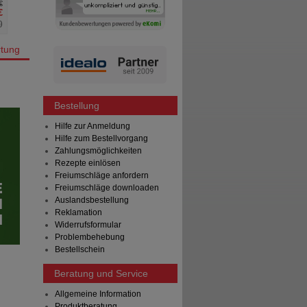
€
UVP
**
15,09 €
UVP
**
€
Unser Preis
*
11,05 €
Unser Preis
*
%
)
Sie sparen
4,04 €
(
27%
)
Sie sparen
tung
Bestellung
Hilfe zur Anmeldung
Hilfe zum Bestellvorgang
Zahlungsmöglichkeiten
Rezepte einlösen
Freiumschläge anfordern
Freiumschläge downloaden
Auslandsbestellung
Reklamation
Widerrufsformular
Problembehebung
Bestellschein
Beratung und Service
Allgemeine Information
Produktberatung