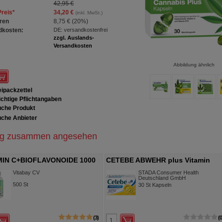
42,95 €
Preis
*
34,20 €
(inkl. MwSt.)
ren
8,75 €
(
20%
)
dkosten:
DE: versandkostenfrei
zzgl. Auslands-
Versandkosten
Abbildung ähnlich
ipackzettel
chtige Pflichtangaben
che Produkt
che Anbieter
ig zusammen angesehen
MIN C+BIOFLAVONOIDE 1000
CETEBE ABWEHR plus Vitamin
egan hochdosiert
C+Vitamin D3+Zink Kaps.
Vitabay CV
STADA Consumer Health
Deutschland GmbH
500
St
30
St
Kapseln
3