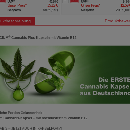
UVP
**
43,99 €
UVP
**
14,99 
Unser Preis
*
35,19 €
Unser Preis
*
12,59 
Sie sparen
8,80 €
(
20%
)
Sie sparen
2,40 €
(
16
uktbeschreibung
Produktbewer
®
CIUM
Cannabis Plus Kapseln mit Vitamin B12
liche Portion Gelassenheit:
m Cannabis-Kapsel – mit hochdosiertem Vitamin B12
ABIS – JETZT AUCH IN KAPSELFORM!