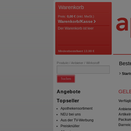
Warenkorb
Preis:
0,00 €
(inkl. MwSt.)
Warenkorb/Kasse
Der Warenkorb ist leer
Mindestbestellwert 13,99 €
Best
Produkt / Anbieter / Wirkstoff
Start
Suchen
GELE
Angebote
Topseller
Verfügb
Apothekensortiment
Anbiete
Artikeln
NEU bei uns
Packun
Aus der TV-Werbung
Darrei
Preisknüller