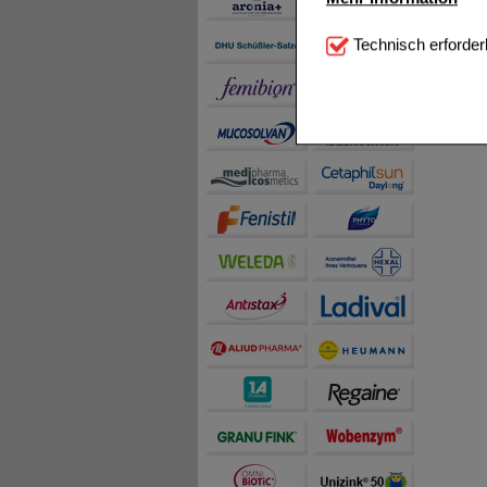
Technisch Notwendi
Technisch erforder
notwendig sind (z.B. N
Komfort:
Diese Cookie
beispielsweise für di
Spracheinstellung) an
Inhalte anzuzeigen un
Statistik & Tracking:
H
sammeln, mit deren Hil
auch die Werbung auf Dr
teilweise an Dritte wi