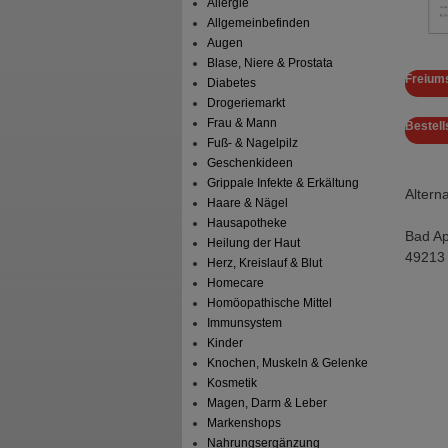
Allergie
Allgemeinbefinden
Augen
Blase, Niere & Prostata
Freium
Diabetes
Drogeriemarkt
Frau & Mann
Bestell
Fuß- & Nagelpilz
Geschenkideen
Grippale Infekte & Erkältung
Altern
Haare & Nägel
Hausapotheke
Bad A
Heilung der Haut
49213 
Herz, Kreislauf & Blut
Homecare
Homöopathische Mittel
Immunsystem
Kinder
Knochen, Muskeln & Gelenke
Kosmetik
Magen, Darm & Leber
Markenshops
Nahrungsergänzung