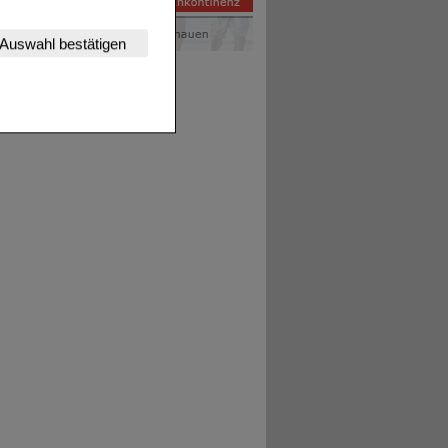
nserer Website
Auswahl bestätigen
tet werden kann.
estalten,
rhaltensweisen (z.B.
nisse zugeschrittene
ng unserer Website
uf unserer Website aber
, dass Daten hierfür