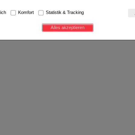
g:
Hierbei handelt es sich um Cookies, die für die Grundfunktionen u
lich
Komfort
Statistik & Tracking
avigation, Warenkorb, Kundenkonto), weshalb auf diese nicht verzich
s werden genutzt um das Einkaufserlebnis noch ansprechender zu g
Alles akzeptieren
e Wiedererkennung des Besuchers oder unsere Seite an bevorzugte Ve
zupassen. Komfort-Cookies ermöglichen es uns auch auf Ihre Bedürf
d unser Partnerprogramm zu betreiben.
ierüber lassen sich Informationen über die Art und Weise der Nutzu
fe wir unsere Website weiter für Sie optimieren können, den Inhalt a
ittseiten möglichst relevant für Sie zu gestalten. Bitte beachten Sie
e z.B. Google oder soziale Medien übertragen werden.