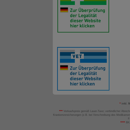
*
inkl. 
***
Verkaufspreis gemäß Lauer-Taxe; verbindlicher Abrech
Krankenversicherungen (z.B. bei Verschreibung des Medikamen
F
****
BK: