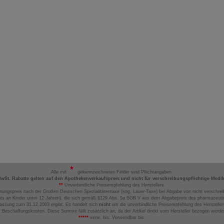
Alle mit
gekennzeichneten Felder sind Pflichtangaben.
MwSt. Rabatte gelten auf den Apothekenverkaufspreis und nicht für verschreibungspflichtige Medi
**
Unverbindliche Preisempfehlung des Herstellers.
nungspreis nach der Großen Deutschen Spezialitätentaxe (sog. Lauer-Taxe) bei Abgabe von nicht verschrei
ts an Kinder unter 12 Jahren), die sich gemäß §129 Abs. 5a SGB V aus dem Abgabepreis des pharmazeutis
assung zum 31.12.2003 ergibt. Es handelt sich
nicht
um die unverbindliche Preisempfehlung des Hersteller
 Beschaffungskosten. Diese Summe fällt zusätzlich an, da der Artikel direkt vom Hersteller bezogen werd
*****
verw. bis: Verwendbar bis.