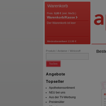
Warenkorb
Preis:
0,00 €
(inkl. MwSt.)
Warenkorb/Kasse
Der Warenkorb ist leer
Mindestbestellwert 13,99 €
Best
Produkt / Anbieter / Wirkstoff
Suchen
Angebote
Topseller
Apothekensortiment
NEU bei uns
Aus der TV-Werbung
Preisknüller