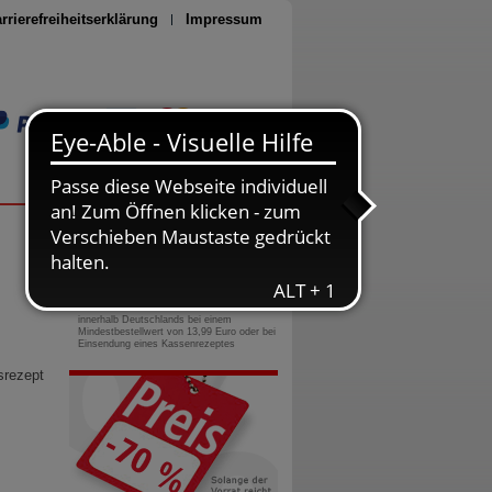
rrierefreiheitserklärung
Impressum
Seite drucken
0800-10 11 422
gebührenfreie Rufnummer
Versandkostenfrei
innerhalb Deutschlands bei einem
Mindestbestellwert von 13,99 Euro oder bei
Einsendung eines Kassenrezeptes
srezept