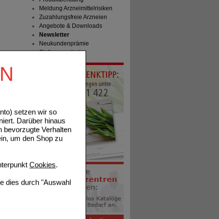
Meldung Arzneimittelrisiken
Zuzahlungsfreie Arzneien
Angebote & Downloads
Newsletter
Neukundenprämie
Stellenangebote
EN
to) setzen wir so
niert. Darüber hinaus
n bevorzugte Verhalten
ein, um den Shop zu
terpunkt
Cookies
.
ie dies durch "Auswahl