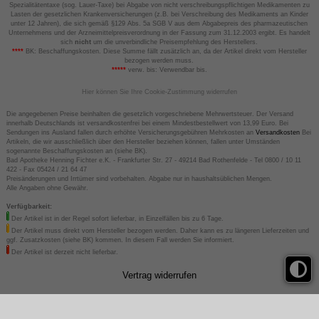
Spezialitätentaxe (sog. Lauer-Taxe) bei Abgabe von nicht verschreibungspflichtigen Medikamenten zu
Lasten der gesetzlichen Krankenversicherungen (z.B. bei Verschreibung des Medikaments an Kinder
unter 12 Jahren), die sich gemäß §129 Abs. 5a SGB V aus dem Abgabepreis des pharmazeutischen
Unternehmens und der Arzneimittelpreisverordnung in der Fassung zum 31.12.2003 ergibt. Es handelt
sich
nicht
um die unverbindliche Preisempfehlung des Herstellers.
****
BK: Beschaffungskosten. Diese Summe fällt zusätzlich an, da der Artikel direkt vom Hersteller
bezogen werden muss.
*****
verw. bis: Verwendbar bis.
Hier können Sie Ihre Cookie-Zustimmung widerrufen
Die angegebenen Preise beinhalten die gesetzlich vorgeschriebene Mehrwertsteuer. Der Versand
innerhalb Deutschlands ist versandkostenfrei bei einem Mindestbestellwert von 13,99 Euro. Bei
Sendungen ins Ausland fallen durch erhöhte Versicherungsgebühren Mehrkosten an
Versandkosten
Bei
Artikeln, die wir ausschließlich über den Hersteller beziehen können, fallen unter Umständen
sogenannte Beschaffungskosten an (siehe BK).
Bad Apotheke Henning Fichter e.K. - Frankfurter Str. 27 - 49214 Bad Rothenfelde - Tel 0800 / 10 11
422 - Fax 05424 / 21 64 47
Preisänderungen und Irrtümer sind vorbehalten. Abgabe nur in haushaltsüblichen Mengen.
Alle Angaben ohne Gewähr.
Verfügbarkeit:
Der Artikel ist in der Regel sofort lieferbar, in Einzelfällen bis zu 6 Tage.
Der Artikel muss direkt vom Hersteller bezogen werden. Daher kann es zu längeren Lieferzeiten und
ggf. Zusatzkosten (siehe BK) kommen. In diesem Fall werden Sie informiert.
Der Artikel ist derzeit nicht lieferbar.
Vertrag widerrufen