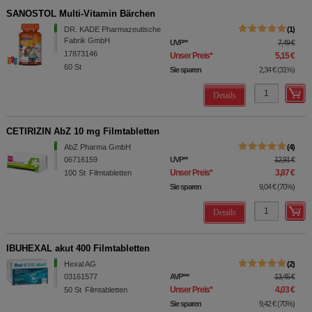
SANOSTOL Multi-Vitamin Bärchen
DR. KADE Pharmazeutische
1
Fabrik GmbH
UVP
**
7,49 €
17873146
Unser Preis
*
5,15 €
60
St
Sie sparen
2,34 €
(
31%
)
Details
CETIRIZIN AbZ 10 mg Filmtabletten
AbZ Pharma GmbH
4
06716159
UVP
**
12,91 €
Unser Preis
*
3,87 €
100
St
Filmtabletten
Sie sparen
9,04 €
(
70%
)
Details
IBUHEXAL akut 400 Filmtabletten
Hexal AG
2
03161577
AVP
***
13,45 €
Unser Preis
*
4,03 €
50
St
Filmtabletten
Sie sparen
9,42 €
(
70%
)