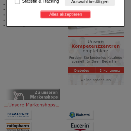
Statistik & Tracking
Auswahl bestätigen
Zuzahlungsfreie Arzneien
Kundenkonto), weshalb auf diese nicht verzichtet
Angebote & Downloads
werden kann.
Alles akzeptieren
Newsletter
Neukundenprämie
Komfort:
Diese Cookies werden genutzt um das
Stellenangebote
Einkaufserlebnis noch ansprechender zu gestalten,
beispielsweise für die Wiedererkennung des
Besuchers oder unsere Seite an bevorzugte
Verhaltensweisen (z.B. Spracheinstellung)
anzupassen. Komfort-Cookies ermöglichen es uns
auch auf Ihre Bedürfnisse zugeschrittene Inhalte
anzuzeigen und unser Partnerprogramm zu
betreiben.
Statistik & Tracking:
Hierüber lassen sich
Informationen über die Art und Weise der Nutzung
unserer Website sammeln, mit deren Hilfe wir unsere
Website weiter für Sie optimieren können, den Inhalt
auf unserer Website aber auch die Werbung auf
Drittseiten möglichst relevant für Sie zu gestalten.
Bitte beachten Sie, dass Daten hierfür teilweise an
Dritte wie z.B. Google oder soziale Medien
übertragen werden.