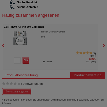
Suche Produkt
Suche Anbieter
Häufig zusammen angesehen
CENTRUM für Ihn 50+ Capletten
EUNO
Haleon Germany GmbH
60
St
10
34,99 €
27,99 €
Sie sparen
7,00 €
(
20%
)
Produktbeschreibung
Produktbewertung
(
0
Bewertungen )
Bewertung abgeben
* Bitte beachten Sie, dass Sie angemeldet sein müssen, um eine Bewertung abgeben zu
können.