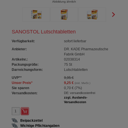
Abbildung ähnlich
SANOSTOL Lutschtabletten
Verfügbarkeit
:
sofort lieferbar
Anbieter:
DR. KADE Pharmazeutische
Fabrik GmbH
Artikelnr.:
02038314
Packungsgröße:
75
St
Darreichungsform:
Lutschtabletten
UVP
**
9,95 €
Unser Preis
*
9,25 €
(inkl. MwSt.)
Sie sparen
0,70 €
(
7%
)
Versandkosten:
DE: versandkostenfrei
zzgl. Auslands-
Versandkosten
Beipackzettel
Wichtige Pflichtangaben