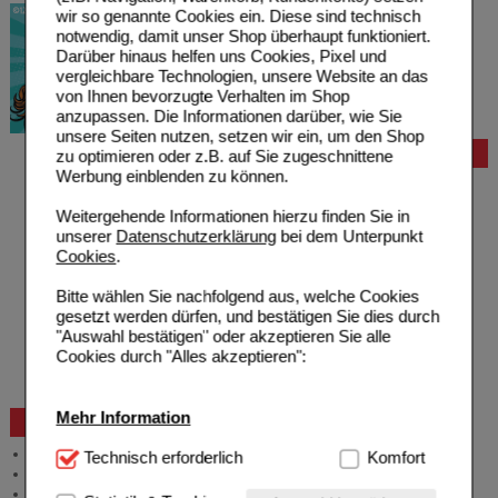
wir so genannte Cookies ein. Diese sind technisch
notwendig, damit unser Shop überhaupt funktioniert.
Darüber hinaus helfen uns Cookies, Pixel und
vergleichbare Technologien, unsere Website an das
von Ihnen bevorzugte Verhalten im Shop
anzupassen. Die Informationen darüber, wie Sie
unsere Seiten nutzen, setzen wir ein, um den Shop
Bestellung
zu optimieren oder z.B. auf Sie zugeschnittene
Werbung einblenden zu können.
Hilfe zur Anmeldung
Hilfe zum Bestellvorgang
Weitergehende Informationen hierzu finden Sie in
Zahlungsmöglichkeiten
unserer
Datenschutzerklärung
bei dem Unterpunkt
Rezepte einlösen
Cookies
.
Freiumschläge anfordern
Freiumschläge downloaden
Bitte wählen Sie nachfolgend aus, welche Cookies
Auslandsbestellung
gesetzt werden dürfen, und bestätigen Sie dies durch
Reklamation
"Auswahl bestätigen" oder akzeptieren Sie alle
Widerrufsformular
Cookies durch "Alles akzeptieren":
Problembehebung
Bestellschein
Mehr Information
Beratung und Service
Allgemeine Information
Technisch Notwendig:
Technisch erforderlich
Hierbei handelt es sich um
Komfort
Produktberatung
Cookies, die für die Grundfunktionen unserer
Meldung Arzneimittelrisiken
Website notwendig sind (z.B. Navigation, Warenkorb,