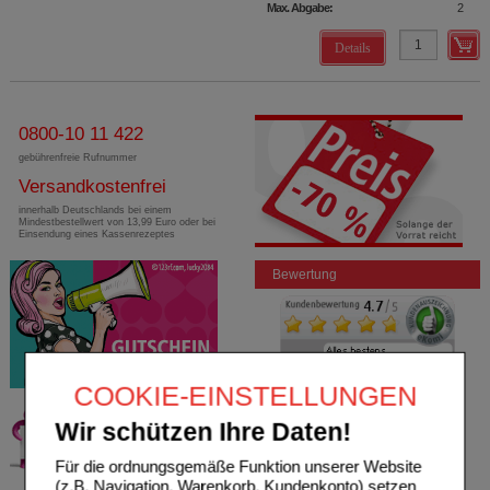
Max. Abgabe:
2
Details
0800-10 11 422
gebührenfreie Rufnummer
Versandkostenfrei
innerhalb Deutschlands bei einem
Mindestbestellwert von 13,99 Euro oder bei
Einsendung eines Kassenrezeptes
Bewertung
COOKIE-EINSTELLUNGEN
Wir schützen Ihre Daten!
Für die ordnungsgemäße Funktion unserer Website
(z.B. Navigation, Warenkorb, Kundenkonto) setzen