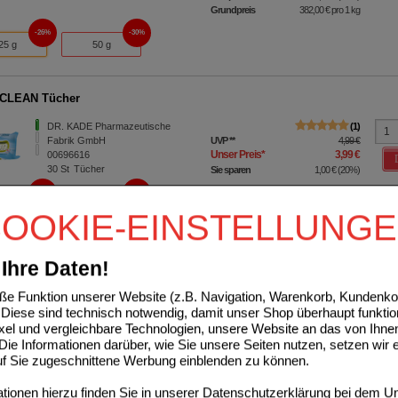
Grundpreis
382,00 €
pro 1 kg
26%
30%
25 g
50 g
CLEAN Tücher
DR. KADE Pharmazeutische
1
Fabrik GmbH
UVP
**
4,99 €
Unser Preis
*
3,99 €
00696616
30
St
Tücher
Sie sparen
1,00 €
(
20%
)
20%
20%
5 St
30 St
OOKIE-EINSTELLUNG
ISAN protect Salbe
Ihre Daten!
DR. KADE Pharmazeutische
1
e Funktion unserer Website (z.B. Navigation, Warenkorb, Kundenkon
Fabrik GmbH
UVP
**
20,99 €
Diese sind technisch notwendig, damit unser Shop überhaupt funktio
Unser Preis
*
14,69 €
06493966
ixel und vergleichbare Technologien, unsere Website an das von Ihne
50
g
Salbe
Sie sparen
6,30 €
(
30%
)
ie Informationen darüber, wie Sie unsere Seiten nutzen, setzen wir 
Grundpreis
293,80 €
pro 1 kg
auf Sie zugeschnittene Werbung einblenden zu können.
26%
30%
25 g
50 g
ionen hierzu finden Sie in unserer
Datenschutzerklärung
bei dem Un