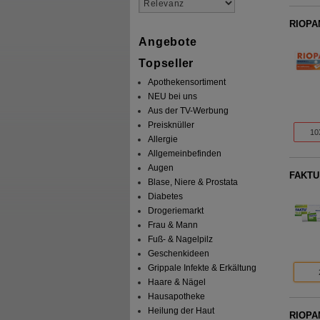
RIOPAN
Angebote
Topseller
Apothekensortiment
NEU bei uns
Aus der TV-Werbung
Preisknüller
10
Allergie
Allgemeinbefinden
Augen
FAKTU 
Blase, Niere & Prostata
Diabetes
Drogeriemarkt
Frau & Mann
Fuß- & Nagelpilz
Geschenkideen
Grippale Infekte & Erkältung
Haare & Nägel
Hausapotheke
Heilung der Haut
RIOPAN