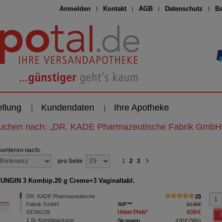
Anmelden
Kontakt
AGB
Datenschutz
Ba
ellung
Kundendaten
Ihre Apotheke
suchen nach:
„
DR. KADE Pharmazeutische Fabrik GmbH
Sortieren nach:
pro Seite
1
2
3
NGIN 3 Kombip.20 g Creme+3 Vaginaltabl.
DR. KADE Pharmazeutische
2
Fabrik GmbH
AVP
***
14,49 €
Unser Preis
*
9,59 €
03766139
1
St
Kombipackung
Sie sparen
4,90 €
(
34%
)