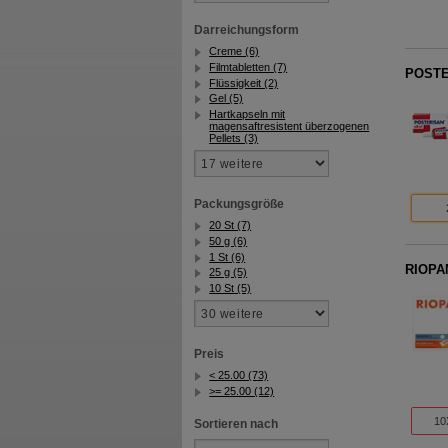
Darreichungsform
Creme (6)
Filmtabletten (7)
POSTER
Flüssigkeit (2)
Gel (5)
Hartkapseln mit
magensaftresistent überzogenen
Pellets (3)
Packungsgröße
20 St (7)
50 g (6)
1 St (6)
RIOPAN
25 g (5)
10 St (5)
Preis
< 25.00 (73)
>= 25.00 (12)
10
Sortieren nach