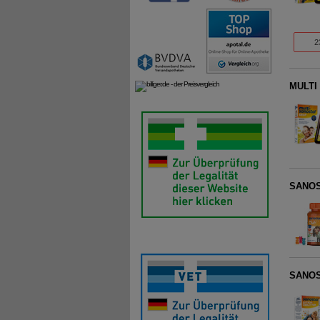
2
MULTI
SANOST
SANOST