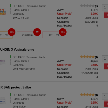
DR. KADE Pharmazeutische
0
Fabrik GmbH
AVP
***
10,48 €
Unser Preis
*
6,79 €
08592922
10X10
ml
Gel
Sie sparen
3,69 €
(
35%
)
Grundpreis
67,90 €
pro 1 l
Max. Abgabe:
5
35%
30%
39%
X10 ml
20X10 ml
50X10 ml
UNGIN 3 Vaginalcreme
DR. KADE Pharmazeutische
1
Fabrik GmbH
AVP
***
11,97 €
Unser Preis
*
9,58 €
03767802
20
g
Vaginalcreme
Sie sparen
2,39 €
(
20%
)
Grundpreis
479,00 €
pro 1 kg
Max. Abgabe:
2
ISAN protect Salbe
DR. KADE Pharmazeutische
1
Fabrik GmbH
UVP
**
12,99 €
Unser Preis
*
9,55 €
06493943
25
g
Salbe
Sie sparen
3,44 €
(
26%
)