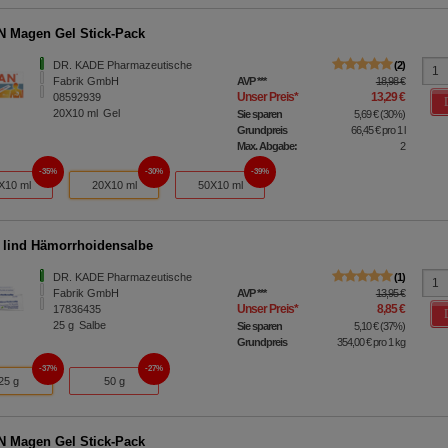
 Magen Gel Stick-Pack
DR. KADE Pharmazeutische
2
Fabrik GmbH
AVP
***
18,98 €
Unser Preis
*
13,29 €
08592939
20X10
ml
Gel
Sie sparen
5,69 €
(
30%
)
Grundpreis
66,45 €
pro 1 l
Max. Abgabe:
2
35%
30%
39%
X10 ml
20X10 ml
50X10 ml
lind Hämorrhoidensalbe
DR. KADE Pharmazeutische
1
Fabrik GmbH
AVP
***
13,95 €
Unser Preis
*
8,85 €
17836435
25
g
Salbe
Sie sparen
5,10 €
(
37%
)
Grundpreis
354,00 €
pro 1 kg
37%
27%
25 g
50 g
 Magen Gel Stick-Pack