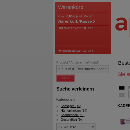
Warenkorb
Preis:
0,00 €
(inkl. MwSt.)
Warenkorb/Kasse
Der Warenkorb ist leer
Mindestbestellwert 13,99 €
Best
Produkt / Anbieter / Wirkstoff
Sie 
Suchen
Suche verfeinern
Kategorien
KADEFU
Sonstiges (15)
Hämorrhoiden (14)
Sodbrennen (10)
Gesundheit (9)