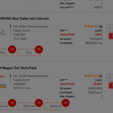
Max. Abgabe:
1
verw. bis*****:
04/2027
ISAN Akut Salbe mit Lidocain
DR. KADE Pharmazeutische
3
Fabrik GmbH
AVP
***
16,99 €
Unser Preis
*
9,99 €
04957864
25
g
Salbe
Sie sparen
7,00 €
(
41%
)
Grundpreis
399,60 €
pro 1 kg
41%
20%
25 g
50 g
 Magen Gel Stick-Pack
DR. KADE Pharmazeutische
1
Fabrik GmbH
AVP
***
41,98 €
Unser Preis
*
25,40 €
08592945
50X10
ml
Gel
Sie sparen
16,58 €
(
39%
)
Grundpreis
50,80 €
pro 1 l
Max. Abgabe:
1
35%
30%
39%
X10 ml
20X10 ml
50X10 ml