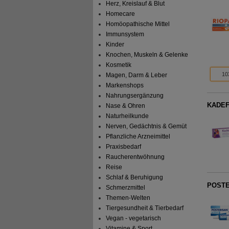
Herz, Kreislauf & Blut
Homecare
Homöopathische Mittel
Immunsystem
Kinder
Knochen, Muskeln & Gelenke
Kosmetik
10
Magen, Darm & Leber
Markenshops
Nahrungsergänzung
KADEF
Nase & Ohren
Naturheilkunde
Nerven, Gedächtnis & Gemüt
Pflanzliche Arzneimittel
Praxisbedarf
Raucherentwöhnung
Reise
Schlaf & Beruhigung
POSTER
Schmerzmittel
Themen-Welten
Tiergesundheit & Tierbedarf
Vegan - vegetarisch
Vitamine & Sport