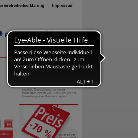
rrierefreiheitserklärung
Impressum
Seite drucken
0800-10 11 422
gebührenfreie Rufnummer
“
Versandkostenfrei
innerhalb Deutschlands bei einem
Mindestbestellwert von 13,99 Euro oder bei
Einsendung eines Kassenrezeptes
Details