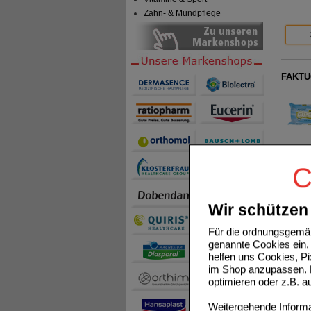
Zahn- & Mundpflege
FAKTU
C
POSTER
Wir schützen 
Für die ordnungsgemäß
genannte Cookies ein. 
helfen uns Cookies, P
im Shop anzupassen. D
optimieren oder z.B. 
Weitergehende Informat