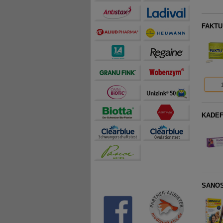
FAKTU 
KADEFU
SANOST