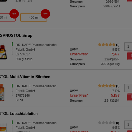
460
ml
Saft
Sie sparen
0,66 €
(
5%
)
Grundpreis
28,89 €
pro 1 l
5%
5%
30 ml
460 ml
 SANOSTOL Sirup
DR. KADE Pharmazeutische
1
Fabrik GmbH
UVP
**
9,95 €
Unser Preis
*
7,96 €
02774817
300
g
Sirup
Sie sparen
1,99 €
(
20%
)
Grundpreis
26,53 €
pro 1 kg
OL Multi-Vitamin Bärchen
DR. KADE Pharmazeutische
1
Fabrik GmbH
UVP
**
7,49 €
Unser Preis
*
5,15 €
17873146
60
St
Sie sparen
2,34 €
(
31%
)
OL Lutschtabletten
DR. KADE Pharmazeutische
0
Fabrik GmbH
UVP
**
9,95 €