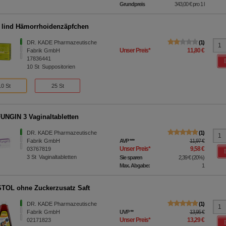
Grundpreis
343,00 €
pro 1 l
lind Hämorrhoidenzäpfchen
DR. KADE Pharmazeutische
1
Unser Preis
*
11,80 €
Fabrik GmbH
17836441
10
St
Suppositorien
10 St
25 St
NGIN 3 Vaginaltabletten
DR. KADE Pharmazeutische
1
Fabrik GmbH
AVP
***
11,97 €
Unser Preis
*
9,58 €
03767819
3
St
Vaginaltabletten
Sie sparen
2,39 €
(
20%
)
Max. Abgabe:
1
OL ohne Zuckerzusatz Saft
DR. KADE Pharmazeutische
1
Fabrik GmbH
UVP
**
13,95 €
Unser Preis
*
13,29 €
02171823