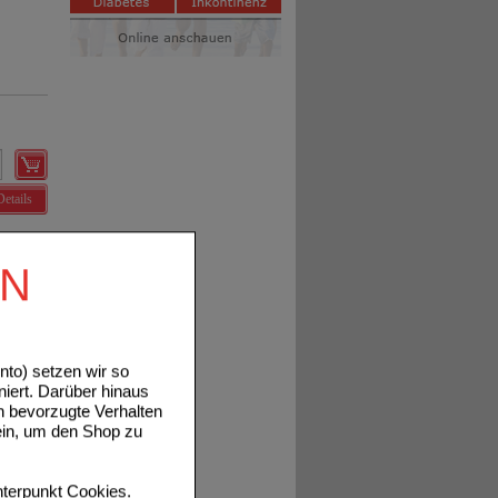
Details
EN
to) setzen wir so
niert. Darüber hinaus
Details
n bevorzugte Verhalten
ein, um den Shop zu
terpunkt
Cookies
.