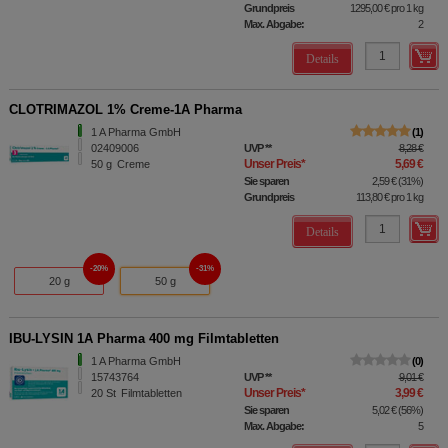
Grundpreis
1295,00 €
pro 1 kg
Max. Abgabe:
2
Details
CLOTRIMAZOL 1% Creme-1A Pharma
1 A Pharma GmbH
1
02409006
UVP
**
8,28 €
Unser Preis
*
5,69 €
50
g
Creme
Sie sparen
2,59 €
(
31%
)
Grundpreis
113,80 €
pro 1 kg
Details
20%
31%
20 g
50 g
IBU-LYSIN 1A Pharma 400 mg Filmtabletten
1 A Pharma GmbH
0
15743764
UVP
**
9,01 €
Unser Preis
*
3,99 €
20
St
Filmtabletten
Sie sparen
5,02 €
(
56%
)
Max. Abgabe:
5