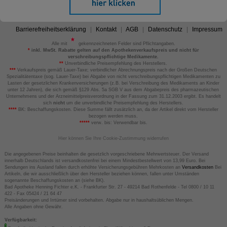
Barrierefreiheitserklärung
Kontakt
AGB
Datenschutz
Impressum
Alle mit
gekennzeichneten Felder sind Pflichtangaben.
*
inkl. MwSt. Rabatte gelten auf den Apothekenverkaufspreis und nicht für
verschreibungspflichtige Medikamente.
**
Unverbindliche Preisempfehlung des Herstellers.
***
Verkaufspreis gemäß Lauer-Taxe; verbindlicher Abrechnungspreis nach der Großen Deutschen
Spezialitätentaxe (sog. Lauer-Taxe) bei Abgabe von nicht verschreibungspflichtigen Medikamenten zu
Lasten der gesetzlichen Krankenversicherungen (z.B. bei Verschreibung des Medikaments an Kinder
unter 12 Jahren), die sich gemäß §129 Abs. 5a SGB V aus dem Abgabepreis des pharmazeutischen
Unternehmens und der Arzneimittelpreisverordnung in der Fassung zum 31.12.2003 ergibt. Es handelt
sich
nicht
um die unverbindliche Preisempfehlung des Herstellers.
****
BK: Beschaffungskosten. Diese Summe fällt zusätzlich an, da der Artikel direkt vom Hersteller
bezogen werden muss.
*****
verw. bis: Verwendbar bis.
Hier können Sie Ihre Cookie-Zustimmung widerrufen
Die angegebenen Preise beinhalten die gesetzlich vorgeschriebene Mehrwertsteuer. Der Versand
innerhalb Deutschlands ist versandkostenfrei bei einem Mindestbestellwert von 13,99 Euro. Bei
Sendungen ins Ausland fallen durch erhöhte Versicherungsgebühren Mehrkosten an
Versandkosten
Bei
Artikeln, die wir ausschließlich über den Hersteller beziehen können, fallen unter Umständen
sogenannte Beschaffungskosten an (siehe BK).
Bad Apotheke Henning Fichter e.K. - Frankfurter Str. 27 - 49214 Bad Rothenfelde - Tel 0800 / 10 11
422 - Fax 05424 / 21 64 47
Preisänderungen und Irrtümer sind vorbehalten. Abgabe nur in haushaltsüblichen Mengen.
Alle Angaben ohne Gewähr.
Verfügbarkeit: