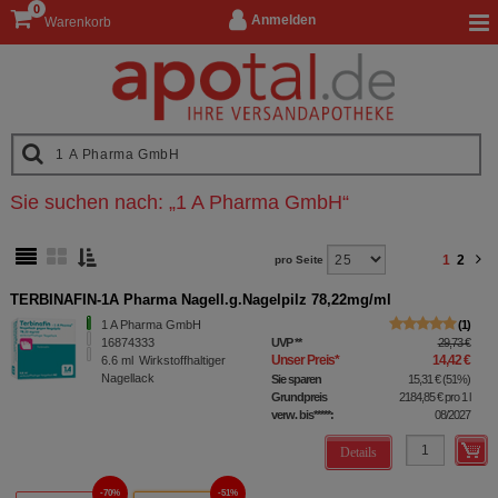
0
Anmelden
Warenkorb
Sie suchen nach:
„
1 A Pharma GmbH
“
1
2
pro Seite
TERBINAFIN-1A Pharma Nagell.g.Nagelpilz 78,22mg/ml
1 A Pharma GmbH
1
16874333
UVP
**
29,73 €
Unser Preis
*
14,42 €
6.6
ml
Wirkstoffhaltiger
Nagellack
Sie sparen
15,31 €
(
51%
)
Grundpreis
2184,85 €
pro 1 l
verw. bis*****:
08/2027
Details
70%
51%