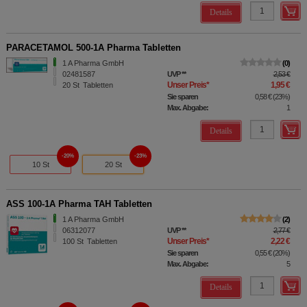
Details
PARACETAMOL 500-1A Pharma Tabletten
1 A Pharma GmbH
0
02481587
UVP
**
2,53 €
Unser Preis
*
1,95 €
20
St
Tabletten
Sie sparen
0,58 €
(
23%
)
Max. Abgabe:
1
Details
20%
23%
10 St
20 St
ASS 100-1A Pharma TAH Tabletten
1 A Pharma GmbH
2
06312077
UVP
**
2,77 €
Unser Preis
*
2,22 €
100
St
Tabletten
Sie sparen
0,55 €
(
20%
)
Max. Abgabe:
5
Details