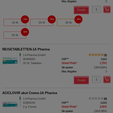
Max. Abgabe:
3
Details
31%
35%
40%
10 St
20 St
30 St
42%
50 St
REISETABLETTEN-1A Pharma
1 A Pharma GmbH
1
05368650
UVP
**
4,69 €
Unser Preis
*
1,79 €
20
St
Tabletten
Sie sparen
2,90 €
(
62%
)
Max. Abgabe:
3
Details
ACICLOVIR akut Creme-1A Pharma
1 A Pharma GmbH
0
01664245
UVP
**
5,09 €
Unser Preis
*
2,59 €
2
g
Creme
Sie sparen
2,50 €
(
49%
)