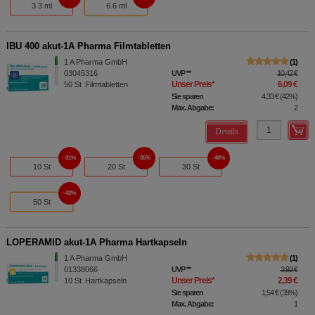
3.3 ml
6.6 ml
IBU 400 akut-1A Pharma Filmtabletten
1 A Pharma GmbH
1
03045316
UVP
**
10,42 €
Unser Preis
*
6,09 €
50
St
Filmtabletten
Sie sparen
4,33 €
(
42%
)
Max. Abgabe:
2
Details
31%
35%
40%
10 St
20 St
30 St
42%
50 St
LOPERAMID akut-1A Pharma Hartkapseln
1 A Pharma GmbH
1
01338066
UVP
**
3,93 €
Unser Preis
*
2,39 €
10
St
Hartkapseln
Sie sparen
1,54 €
(
39%
)
Max. Abgabe:
1