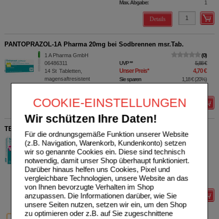
Max. Abgabe:
1
Details
PANTOPRAZOL-1A Pharma 20mg bei Sodbrennen msr.Tab.
1 A Pharma GmbH
0
06486311
UVP
**
5,88 €
Unser Preis
*
4,70 €
14
St
Tabletten,
magensaftresistent
Sie sparen
1,18 €
(
20%
)
Max. Abgabe:
1
COOKIE-EINSTELLUNGEN
Details
Wir schützen Ihre Daten!
TERBINAFIN-1A Pharma Nagell.g.Nagelpilz 78,22mg/ml
Für die ordnungsgemäße Funktion unserer Website
1 A Pharma GmbH
0
(z.B. Navigation, Warenkorb, Kundenkonto) setzen
16874327
UVP
**
19,44 €
wir so genannte Cookies ein. Diese sind technisch
Unser Preis
*
5,83 €
3.3
ml
Wirkstoffhaltiger
notwendig, damit unser Shop überhaupt funktioniert.
Nagellack
Sie sparen
13,61 €
(
70%
)
Darüber hinaus helfen uns Cookies, Pixel und
Grundpreis
1766,67 €
pro 1 l
vergleichbare Technologien, unsere Website an das
verw. bis*****:
05/2027
von Ihnen bevorzugte Verhalten im Shop
anzupassen. Die Informationen darüber, wie Sie
Details
unsere Seiten nutzen, setzen wir ein, um den Shop
zu optimieren oder z.B. auf Sie zugeschnittene
70%
51%