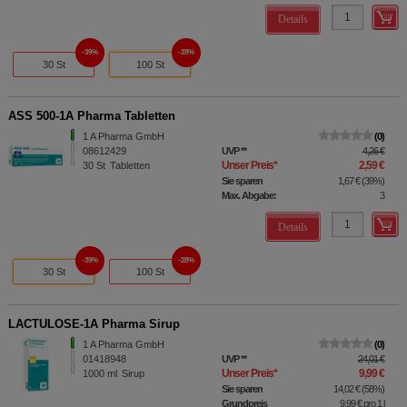
Details
39%
28%
30 St
100 St
ASS 500-1A Pharma Tabletten
1 A Pharma GmbH
0
08612429
UVP
**
4,26 €
Unser Preis
*
2,59 €
30
St
Tabletten
Sie sparen
1,67 €
(
39%
)
Max. Abgabe:
3
Details
39%
28%
30 St
100 St
LACTULOSE-1A Pharma Sirup
1 A Pharma GmbH
0
01418948
UVP
**
24,01 €
Unser Preis
*
9,99 €
1000
ml
Sirup
Sie sparen
14,02 €
(
58%
)
Grundpreis
9,99 €
pro 1 l