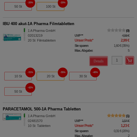
20%
20%
50 St
100 St
IBU 400 akut-1A Pharma Filmtabletten
1 A Pharma GmbH
0
02013219
UVP
**
4,59 €
Unser Preis
*
2,99 €
20
St
Filmtabletten
Sie sparen
1,60 €
(
35%
)
Max. Abgabe:
5
Details
31%
35%
40%
10 St
20 St
30 St
42%
50 St
PARACETAMOL 500-1A Pharma Tabletten
1 A Pharma GmbH
1
02481570
UVP
**
1,54 €
Unser Preis
*
1,23 €
10
St
Tabletten
Sie sparen
0,31 €
(
20%
)
Max. Abgabe:
2