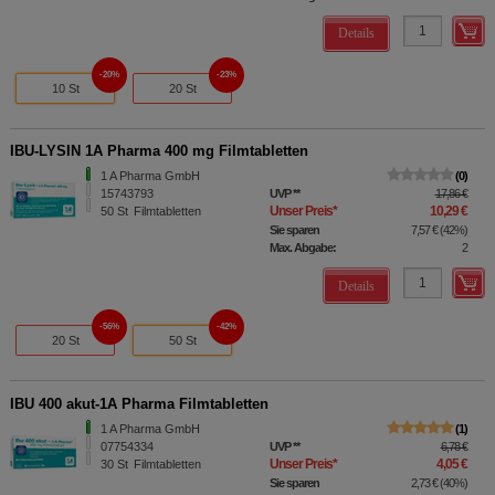
Details
20%
23%
10 St
20 St
IBU-LYSIN 1A Pharma 400 mg Filmtabletten
1 A Pharma GmbH
0
15743793
UVP
**
17,86 €
Unser Preis
*
10,29 €
50
St
Filmtabletten
Sie sparen
7,57 €
(
42%
)
Max. Abgabe:
2
Details
56%
42%
20 St
50 St
IBU 400 akut-1A Pharma Filmtabletten
1 A Pharma GmbH
1
07754334
UVP
**
6,78 €
Unser Preis
*
4,05 €
30
St
Filmtabletten
Sie sparen
2,73 €
(
40%
)