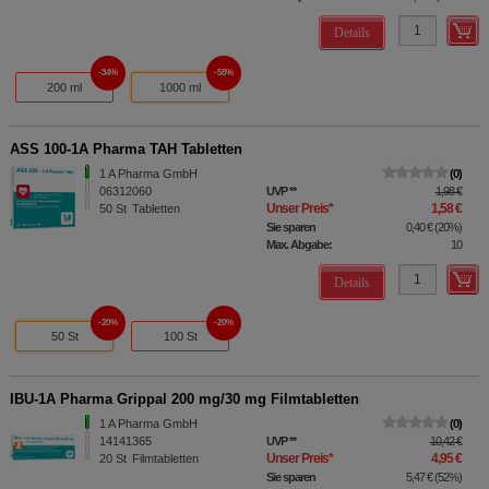
Details
34%
58%
200 ml
1000 ml
ASS 100-1A Pharma TAH Tabletten
1 A Pharma GmbH
0
06312060
UVP
**
1,98 €
Unser Preis
*
1,58 €
50
St
Tabletten
Sie sparen
0,40 €
(
20%
)
Max. Abgabe:
10
Details
20%
20%
50 St
100 St
IBU-1A Pharma Grippal 200 mg/30 mg Filmtabletten
1 A Pharma GmbH
0
14141365
UVP
**
10,42 €
Unser Preis
*
4,95 €
20
St
Filmtabletten
Sie sparen
5,47 €
(
52%
)