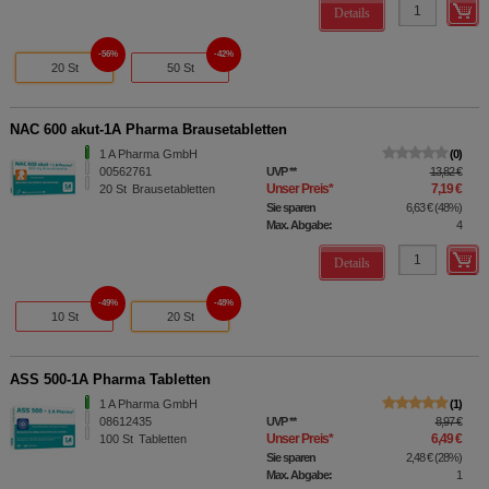
Details
56%
42%
20 St
50 St
NAC 600 akut-1A Pharma Brausetabletten
1 A Pharma GmbH
0
00562761
UVP
**
13,82 €
Unser Preis
*
7,19 €
20
St
Brausetabletten
Sie sparen
6,63 €
(
48%
)
Max. Abgabe:
4
Details
49%
48%
10 St
20 St
ASS 500-1A Pharma Tabletten
1 A Pharma GmbH
1
08612435
UVP
**
8,97 €
Unser Preis
*
6,49 €
100
St
Tabletten
Sie sparen
2,48 €
(
28%
)
Max. Abgabe:
1