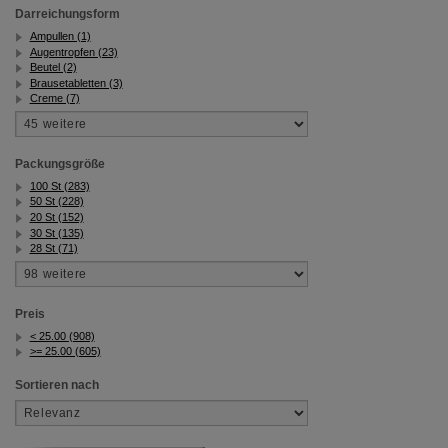
Darreichungsform
Ampullen (1)
Augentropfen (23)
Beutel (2)
Brausetabletten (3)
Creme (7)
Packungsgröße
100 St (283)
50 St (228)
20 St (152)
30 St (135)
28 St (71)
Preis
< 25.00 (908)
>= 25.00 (605)
Sortieren nach