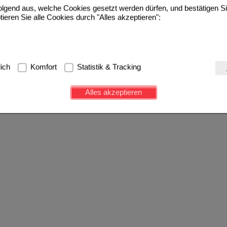
folgend aus, welche Cookies gesetzt werden dürfen, und bestätigen S
tieren Sie alle Cookies durch "Alles akzeptieren":
g:
Hierbei handelt es sich um Cookies, die für die Grundfunktionen u
lich
Komfort
Statistik & Tracking
avigation, Warenkorb, Kundenkonto), weshalb auf diese nicht verzich
s werden genutzt um das Einkaufserlebnis noch ansprechender zu g
Alles akzeptieren
e Wiedererkennung des Besuchers oder unsere Seite an bevorzugte Ve
zupassen. Komfort-Cookies ermöglichen es uns auch auf Ihre Bedürf
d unser Partnerprogramm zu betreiben.
ierüber lassen sich Informationen über die Art und Weise der Nutzu
fe wir unsere Website weiter für Sie optimieren können, den Inhalt a
ittseiten möglichst relevant für Sie zu gestalten. Bitte beachten Sie
e z.B. Google oder soziale Medien übertragen werden.