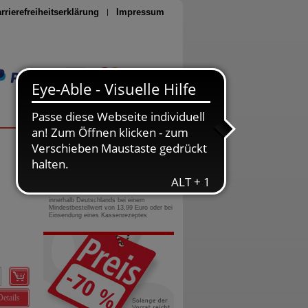
rrierefreiheitserklärung
Impressum
Seite drucken
0800-10 11 422
gebührenfreie Rufnummer
Versandkostenfrei
innerhalb Deutschlands bei einem
Mindestbestellwert von 13,99 Euro oder bei
Einsendung eines Kassenrezeptes
Details