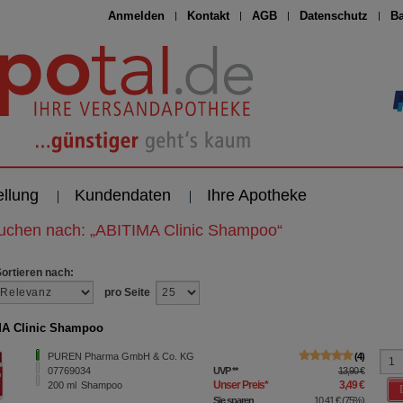
Anmelden
Kontakt
AGB
Datenschutz
Ba
ellung
Kundendaten
Ihre Apotheke
suchen nach:
„
ABITIMA Clinic Shampoo
“
Sortieren nach:
pro Seite
MA Clinic Shampoo
PUREN Pharma GmbH & Co. KG
4
07769034
UVP
**
13,90 €
Unser Preis
*
3,49 €
200
ml
Shampoo
Sie sparen
10,41 €
(
75%
)