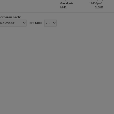
Grundpreis
17,45 €
pro 1 l
MHD:
01/2027
Sortieren nach:
pro Seite