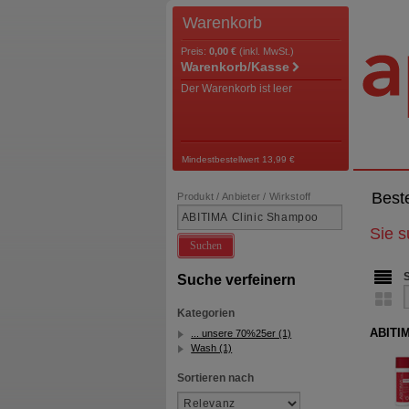
Warenkorb
Preis:
0,00 €
(inkl. MwSt.)
Warenkorb/Kasse
Der Warenkorb ist leer
Mindestbestellwert 13,99 €
Best
Produkt / Anbieter / Wirkstoff
Sie 
Suchen
Suche verfeinern
Kategorien
ABITI
... unsere 70%25er (1)
Wash (1)
Sortieren nach