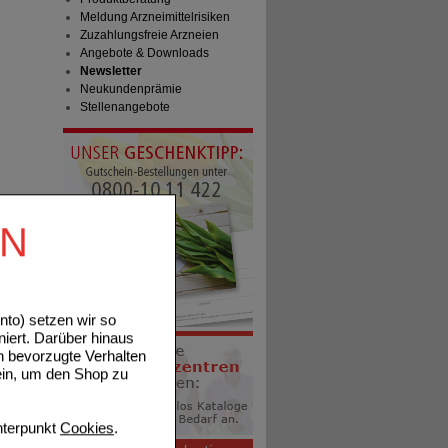
Meldung Arzneimittelrisiken
Zuzahlungsfreie Arzneien
Angebote & Downloads
Newsletter
Neukundenprämie
Stellenangebote
EN
to) setzen wir so
niert. Darüber hinaus
n bevorzugte Verhalten
ein, um den Shop zu
terpunkt
Cookies
.