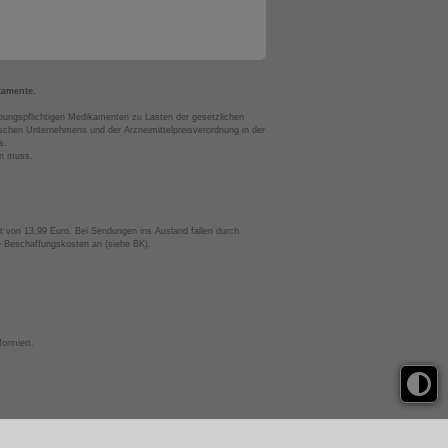
kamente.
bungspflichtigen Medikamenten zu Lasten der gesetzlichen
chen Unternehmens und der Arzneimittelpreisverordnung in der
s.
en muss.
t von 13,99 Euro. Bei Sendungen ins Ausland fallen durch
te Beschaffungskosten an (siehe BK).
ormiert.