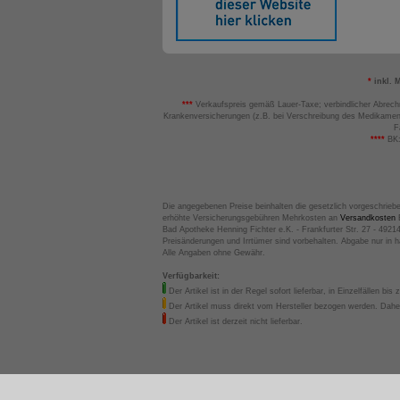
*
inkl. 
***
Verkaufspreis gemäß Lauer-Taxe; verbindlicher Abrech
Krankenversicherungen (z.B. bei Verschreibung des Medikamen
F
****
BK:
Die angegebenen Preise beinhalten die gesetzlich vorgeschrieb
erhöhte Versicherungsgebühren Mehrkosten an
Versandkosten
B
Bad Apotheke Henning Fichter e.K. - Frankfurter Str. 27 - 4921
Preisänderungen und Irrtümer sind vorbehalten. Abgabe nur in 
Alle Angaben ohne Gewähr.
Verfügbarkeit:
Der Artikel ist in der Regel sofort lieferbar, in Einzelfällen bis 
Der Artikel muss direkt vom Hersteller bezogen werden. Daher
Der Artikel ist derzeit nicht lieferbar.