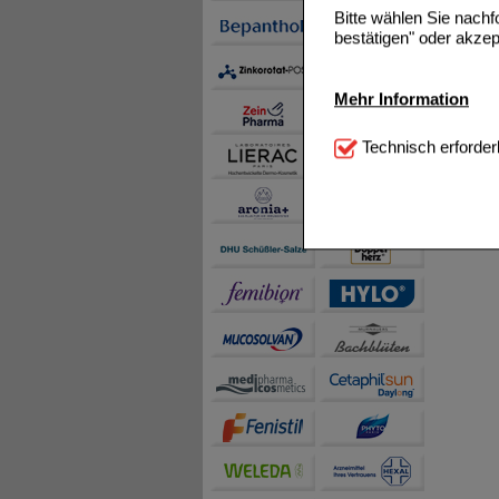
Bitte wählen Sie nach
bestätigen" oder akzep
Mehr Information
Technisch Notwendi
Technisch erforder
notwendig sind (z.B. N
Komfort:
Diese Cookie
beispielsweise für di
Spracheinstellung) an
Inhalte anzuzeigen un
Statistik & Tracking:
H
sammeln, mit deren Hil
auch die Werbung auf Dr
teilweise an Dritte wi