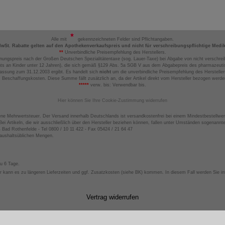
Alle mit
gekennzeichneten Felder sind Pflichtangaben.
MwSt. Rabatte gelten auf den Apothekenverkaufspreis und nicht für verschreibungspflichtige Medi
**
Unverbindliche Preisempfehlung des Herstellers.
nungspreis nach der Großen Deutschen Spezialitätentaxe (sog. Lauer-Taxe) bei Abgabe von nicht verschrei
ts an Kinder unter 12 Jahren), die sich gemäß §129 Abs. 5a SGB V aus dem Abgabepreis des pharmazeutis
assung zum 31.12.2003 ergibt. Es handelt sich
nicht
um die unverbindliche Preisempfehlung des Hersteller
 Beschaffungskosten. Diese Summe fällt zusätzlich an, da der Artikel direkt vom Hersteller bezogen werd
*****
verw. bis: Verwendbar bis.
Hier können Sie Ihre Cookie-Zustimmung widerrufen
ene Mehrwertsteuer. Der Versand innerhalb Deutschlands ist versandkostenfrei bei einem Mindestbestellwer
ei Artikeln, die wir ausschließlich über den Hersteller beziehen können, fallen unter Umständen sogenann
4 Bad Rothenfelde - Tel 0800 / 10 11 422 - Fax 05424 / 21 64 47
haushaltsüblichen Mengen.
zu 6 Tage.
 kann es zu längeren Lieferzeiten und ggf. Zusatzkosten (siehe BK) kommen. In diesem Fall werden Sie inf
Vertrag widerrufen