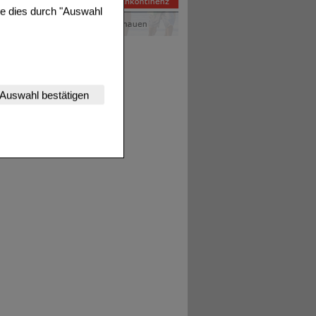
ie dies durch "Auswahl
nserer Website
Auswahl bestätigen
tet werden kann.
estalten,
rhaltensweisen (z.B.
nisse zugeschrittene
ng unserer Website
uf unserer Website aber
, dass Daten hierfür