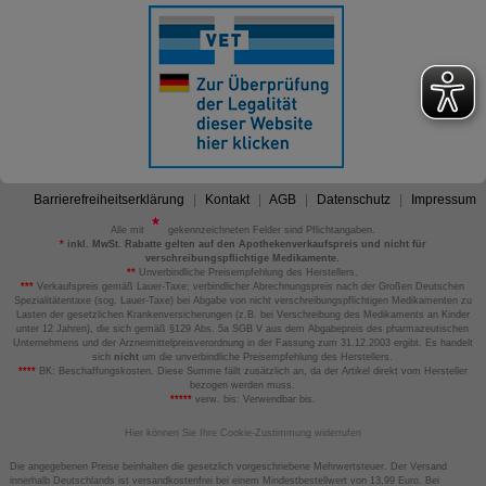
Barrierefreiheitserklärung
Kontakt
AGB
Datenschutz
Impressum
Alle mit
gekennzeichneten Felder sind Pflichtangaben.
*
inkl. MwSt. Rabatte gelten auf den Apothekenverkaufspreis und nicht für
verschreibungspflichtige Medikamente.
**
Unverbindliche Preisempfehlung des Herstellers.
***
Verkaufspreis gemäß Lauer-Taxe; verbindlicher Abrechnungspreis nach der Großen Deutschen
Spezialitätentaxe (sog. Lauer-Taxe) bei Abgabe von nicht verschreibungspflichtigen Medikamenten zu
Lasten der gesetzlichen Krankenversicherungen (z.B. bei Verschreibung des Medikaments an Kinder
unter 12 Jahren), die sich gemäß §129 Abs. 5a SGB V aus dem Abgabepreis des pharmazeutischen
Unternehmens und der Arzneimittelpreisverordnung in der Fassung zum 31.12.2003 ergibt. Es handelt
sich
nicht
um die unverbindliche Preisempfehlung des Herstellers.
****
BK: Beschaffungskosten. Diese Summe fällt zusätzlich an, da der Artikel direkt vom Hersteller
bezogen werden muss.
*****
verw. bis: Verwendbar bis.
Hier können Sie Ihre Cookie-Zustimmung widerrufen
Die angegebenen Preise beinhalten die gesetzlich vorgeschriebene Mehrwertsteuer. Der Versand
innerhalb Deutschlands ist versandkostenfrei bei einem Mindestbestellwert von 13,99 Euro. Bei