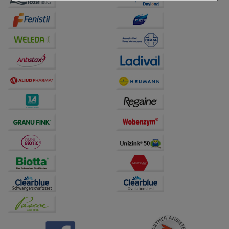
Einkaufserlebnis noch ansprechender zu gestalten,
beispielsweise für die Wiedererkennung des
Besuchers oder unsere Seite an bevorzugte
Verhaltensweisen (z.B. Spracheinstellung)
anzupassen. Komfort-Cookies ermöglichen es uns
auch auf Ihre Bedürfnisse zugeschrittene Inhalte
anzuzeigen und unser Partnerprogramm zu
betreiben.
Statistik & Tracking:
Hierüber lassen sich
Informationen über die Art und Weise der Nutzung
unserer Website sammeln, mit deren Hilfe wir unsere
Website weiter für Sie optimieren können, den Inhalt
auf unserer Website aber auch die Werbung auf
Drittseiten möglichst relevant für Sie zu gestalten.
Bitte beachten Sie, dass Daten hierfür teilweise an
Dritte wie z.B. Google oder soziale Medien
übertragen werden.