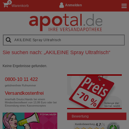
0
Anmelden
Warenkorb
Sie suchen nach:
„
AKILEINE Spray Ultrafrisch
“
Keine Ergebnisse gefunden.
0800-10 11 422
gebührenfreie Rufnummer
Versandkostenfrei
innerhalb Deutschlands bei einem
Mindestbestellwert von 13,99 Euro oder bei
Einsendung eines Kassenrezeptes
Bewertung