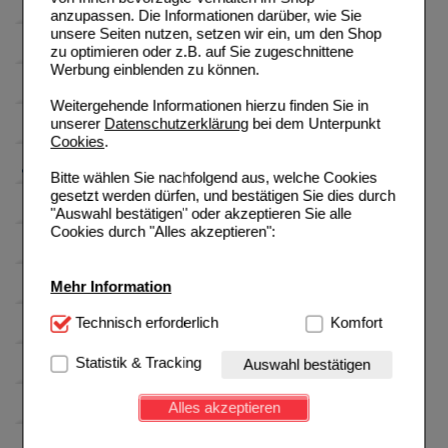
anzupassen. Die Informationen darüber, wie Sie
unsere Seiten nutzen, setzen wir ein, um den Shop
zu optimieren oder z.B. auf Sie zugeschnittene
Werbung einblenden zu können.
Weitergehende Informationen hierzu finden Sie in
unserer
Datenschutzerklärung
bei dem Unterpunkt
Cookies
.
Bitte wählen Sie nachfolgend aus, welche Cookies
gesetzt werden dürfen, und bestätigen Sie dies durch
"Auswahl bestätigen" oder akzeptieren Sie alle
Cookies durch "Alles akzeptieren":
Mehr Information
Technisch Notwendig:
Technisch erforderlich
Hierbei handelt es sich um
Komfort
Cookies, die für die Grundfunktionen unserer
Website notwendig sind (z.B. Navigation, Warenkorb,
Statistik & Tracking
Auswahl bestätigen
Kundenkonto), weshalb auf diese nicht verzichtet
werden kann.
Alles akzeptieren
Komfort:
Diese Cookies werden genutzt um das