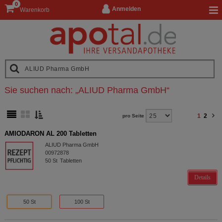
0
Anmelden
Warenkorb
Sie suchen nach:
„
ALIUD Pharma GmbH
“
1
2
pro Seite
AMIODARON AL 200 Tabletten
ALIUD Pharma GmbH
00972878
50
St
Tabletten
Details
50 St
100 St