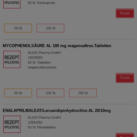
50
St
Hartkapseln
Details
50 St
100 St
MYCOPHENOLSÄURE AL 180 mg magensaftres.Tabletten
ALIUD Pharma GmbH
16528565
50
St
Tabletten,
magensaftresistent
Details
50 St
100 St
250 St
ENALAPRILMALEAT/Lercanidipinhydrochlor.AL 20/10mg
ALIUD Pharma GmbH
13581062
50
St
Filmtabletten