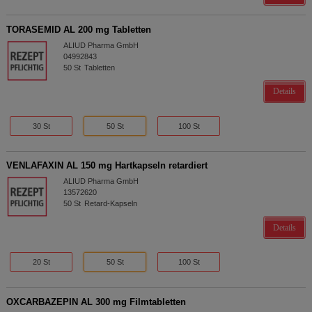
TORASEMID AL 200 mg Tabletten
ALIUD Pharma GmbH
04992843
50
St
Tabletten
Details
30 St
50 St
100 St
VENLAFAXIN AL 150 mg Hartkapseln retardiert
ALIUD Pharma GmbH
13572620
50
St
Retard-Kapseln
Details
20 St
50 St
100 St
OXCARBAZEPIN AL 300 mg Filmtabletten