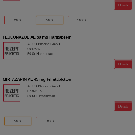
Details
20 St
50 St
100 St
FLUCONAZOL AL 50 mg Hartkapseln
ALIUD Pharma GmbH
09424351
50
St
Hartkapseln
Details
MIRTAZAPIN AL 45 mg Filmtabletten
ALIUD Pharma GmbH
02341515
50
St
Filmtabletten
Details
50 St
100 St