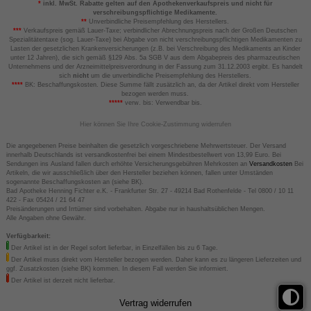
*
inkl. MwSt. Rabatte gelten auf den Apothekenverkaufspreis und nicht für
verschreibungspflichtige Medikamente.
**
Unverbindliche Preisempfehlung des Herstellers.
***
Verkaufspreis gemäß Lauer-Taxe; verbindlicher Abrechnungspreis nach der Großen Deutschen
Spezialitätentaxe (sog. Lauer-Taxe) bei Abgabe von nicht verschreibungspflichtigen Medikamenten zu
Lasten der gesetzlichen Krankenversicherungen (z.B. bei Verschreibung des Medikaments an Kinder
unter 12 Jahren), die sich gemäß §129 Abs. 5a SGB V aus dem Abgabepreis des pharmazeutischen
Unternehmens und der Arzneimittelpreisverordnung in der Fassung zum 31.12.2003 ergibt. Es handelt
sich
nicht
um die unverbindliche Preisempfehlung des Herstellers.
****
BK: Beschaffungskosten. Diese Summe fällt zusätzlich an, da der Artikel direkt vom Hersteller
bezogen werden muss.
*****
verw. bis: Verwendbar bis.
Hier können Sie Ihre Cookie-Zustimmung widerrufen
Die angegebenen Preise beinhalten die gesetzlich vorgeschriebene Mehrwertsteuer. Der Versand
innerhalb Deutschlands ist versandkostenfrei bei einem Mindestbestellwert von 13,99 Euro. Bei
Sendungen ins Ausland fallen durch erhöhte Versicherungsgebühren Mehrkosten an
Versandkosten
Bei
Artikeln, die wir ausschließlich über den Hersteller beziehen können, fallen unter Umständen
sogenannte Beschaffungskosten an (siehe BK).
Bad Apotheke Henning Fichter e.K. - Frankfurter Str. 27 - 49214 Bad Rothenfelde - Tel 0800 / 10 11
422 - Fax 05424 / 21 64 47
Preisänderungen und Irrtümer sind vorbehalten. Abgabe nur in haushaltsüblichen Mengen.
Alle Angaben ohne Gewähr.
Verfügbarkeit:
Der Artikel ist in der Regel sofort lieferbar, in Einzelfällen bis zu 6 Tage.
Der Artikel muss direkt vom Hersteller bezogen werden. Daher kann es zu längeren Lieferzeiten und
ggf. Zusatzkosten (siehe BK) kommen. In diesem Fall werden Sie informiert.
Der Artikel ist derzeit nicht lieferbar.
Vertrag widerrufen