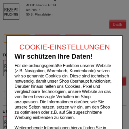
ALIUD Pharma GmbH
09228897
50
St
Filmtabletten
Details
50 St
100 St
200 St
COOKIE-EINSTELLUNGEN
Wir schützen Ihre Daten!
TOLPERISONHYDROCHLORID AL 150 mg Filmtabletten
ALIUD Pharma GmbH
Für die ordnungsgemäße Funktion unserer Website
05705395
(z.B. Navigation, Warenkorb, Kundenkonto) setzen
50
St
Filmtabletten
wir so genannte Cookies ein. Diese sind technisch
notwendig, damit unser Shop überhaupt funktioniert.
Details
Darüber hinaus helfen uns Cookies, Pixel und
vergleichbare Technologien, unsere Website an das
20 St
50 St
100 St
von Ihnen bevorzugte Verhalten im Shop
anzupassen. Die Informationen darüber, wie Sie
unsere Seiten nutzen, setzen wir ein, um den Shop
ETORICOXIB AL 60 mg Filmtabletten
zu optimieren oder z.B. auf Sie zugeschnittene
Werbung einblenden zu können.
ALIUD Pharma GmbH
12464437
Weitergehende Informationen hierzu finden Sie in
50
St
Filmtabletten