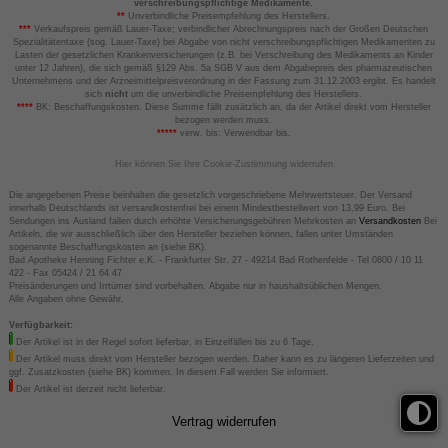
verschreibungspflichtige Medikamente.
**
Unverbindliche Preisempfehlung des Herstellers.
***
Verkaufspreis gemäß Lauer-Taxe; verbindlicher Abrechnungspreis nach der Großen Deutschen
Spezialitätentaxe (sog. Lauer-Taxe) bei Abgabe von nicht verschreibungspflichtigen Medikamenten zu
Lasten der gesetzlichen Krankenversicherungen (z.B. bei Verschreibung des Medikaments an Kinder
unter 12 Jahren), die sich gemäß §129 Abs. 5a SGB V aus dem Abgabepreis des pharmazeutischen
Unternehmens und der Arzneimittelpreisverordnung in der Fassung zum 31.12.2003 ergibt. Es handelt
sich
nicht
um die unverbindliche Preisempfehlung des Herstellers.
****
BK: Beschaffungskosten. Diese Summe fällt zusätzlich an, da der Artikel direkt vom Hersteller
bezogen werden muss.
*****
verw. bis: Verwendbar bis.
Hier können Sie Ihre Cookie-Zustimmung widerrufen
Die angegebenen Preise beinhalten die gesetzlich vorgeschriebene Mehrwertsteuer. Der Versand
innerhalb Deutschlands ist versandkostenfrei bei einem Mindestbestellwert von 13,99 Euro. Bei
Sendungen ins Ausland fallen durch erhöhte Versicherungsgebühren Mehrkosten an
Versandkosten
Bei
Artikeln, die wir ausschließlich über den Hersteller beziehen können, fallen unter Umständen
sogenannte Beschaffungskosten an (siehe BK).
Bad Apotheke Henning Fichter e.K. - Frankfurter Str. 27 - 49214 Bad Rothenfelde - Tel 0800 / 10 11
422 - Fax 05424 / 21 64 47
Preisänderungen und Irrtümer sind vorbehalten. Abgabe nur in haushaltsüblichen Mengen.
Alle Angaben ohne Gewähr.
Verfügbarkeit:
Der Artikel ist in der Regel sofort lieferbar, in Einzelfällen bis zu 6 Tage.
Der Artikel muss direkt vom Hersteller bezogen werden. Daher kann es zu längeren Lieferzeiten und
ggf. Zusatzkosten (siehe BK) kommen. In diesem Fall werden Sie informiert.
Der Artikel ist derzeit nicht lieferbar.
Vertrag widerrufen