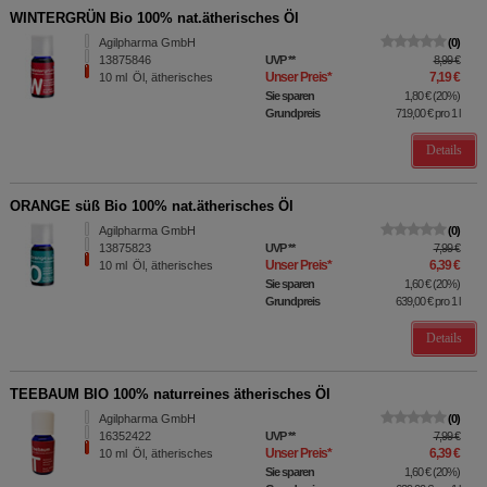
WINTERGRÜN Bio 100% nat.ätherisches Öl
Agilpharma GmbH
0
13875846
UVP
**
8,99 €
Unser Preis
*
7,19 €
10
ml
Öl, ätherisches
Sie sparen
1,80 €
(
20%
)
Grundpreis
719,00 €
pro 1 l
Details
ORANGE süß Bio 100% nat.ätherisches Öl
Agilpharma GmbH
0
13875823
UVP
**
7,99 €
Unser Preis
*
6,39 €
10
ml
Öl, ätherisches
Sie sparen
1,60 €
(
20%
)
Grundpreis
639,00 €
pro 1 l
Details
TEEBAUM BIO 100% naturreines ätherisches Öl
Agilpharma GmbH
0
16352422
UVP
**
7,99 €
Unser Preis
*
6,39 €
10
ml
Öl, ätherisches
Sie sparen
1,60 €
(
20%
)