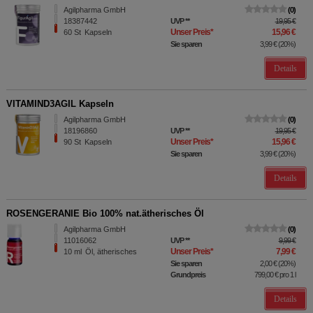
Agilpharma GmbH
0
18387442
UVP
**
19,95 €
Unser Preis
*
15,96 €
60
St
Kapseln
Sie sparen
3,99 €
(
20%
)
Details
VITAMIND3AGIL Kapseln
Agilpharma GmbH
0
18196860
UVP
**
19,95 €
Unser Preis
*
15,96 €
90
St
Kapseln
Sie sparen
3,99 €
(
20%
)
Details
ROSENGERANIE Bio 100% nat.ätherisches Öl
Agilpharma GmbH
0
11016062
UVP
**
9,99 €
Unser Preis
*
7,99 €
10
ml
Öl, ätherisches
Sie sparen
2,00 €
(
20%
)
Grundpreis
799,00 €
pro 1 l
Details