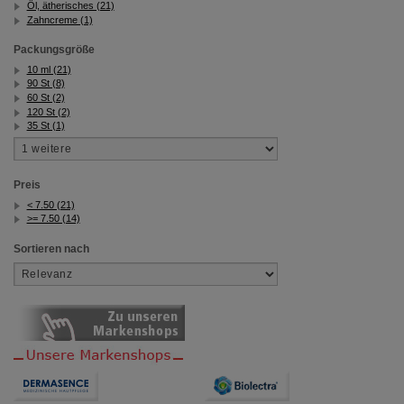
Öl, ätherisches (21)
Zahncreme (1)
Packungsgröße
10 ml (21)
90 St (8)
60 St (2)
120 St (2)
35 St (1)
Preis
< 7.50 (21)
>= 7.50 (14)
Sortieren nach