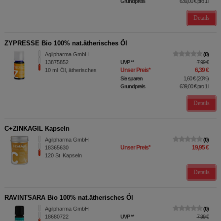
Grundpreis
639,00 €
pro 1 l
Details
ZYPRESSE Bio 100% nat.ätherisches Öl
Agilpharma GmbH
0
13875852
UVP
**
7,99 €
Unser Preis
*
6,39 €
10
ml
Öl, ätherisches
Sie sparen
1,60 €
(
20%
)
Grundpreis
639,00 €
pro 1 l
Details
C+ZINKAGIL Kapseln
Agilpharma GmbH
0
Unser Preis
*
19,95 €
18365630
120
St
Kapseln
Details
RAVINTSARA Bio 100% nat.ätherisches Öl
Agilpharma GmbH
0
18680722
UVP
**
7,99 €