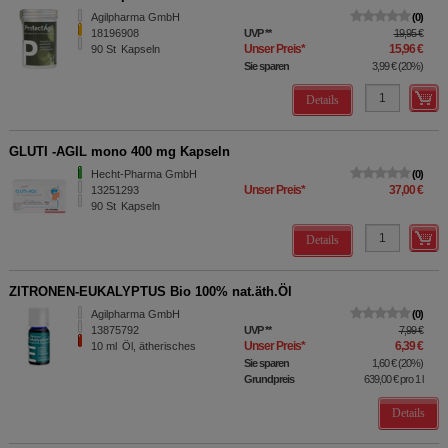
Agilpharma GmbH
0
18196908
UVP
**
19,95 €
Unser Preis
*
15,96 €
90
St
Kapseln
Sie sparen
3,99 €
(
20%
)
Details
GLUTI -AGIL mono 400 mg Kapseln
Hecht-Pharma GmbH
0
Unser Preis
*
37,00 €
13251293
90
St
Kapseln
Details
ZITRONEN-EUKALYPTUS Bio 100% nat.äth.Öl
Agilpharma GmbH
0
13875792
UVP
**
7,99 €
Unser Preis
*
6,39 €
10
ml
Öl, ätherisches
Sie sparen
1,60 €
(
20%
)
Grundpreis
639,00 €
pro 1 l
Details