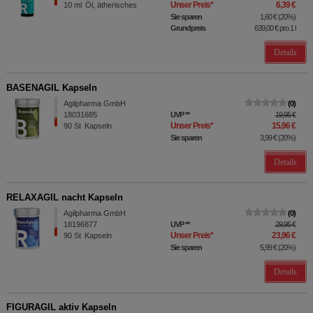
Unser Preis
*
6,39 €
10
ml
Öl, ätherisches
Sie sparen
1,60 €
(
20%
)
Grundpreis
639,00 €
pro 1 l
Details
BASENAGIL Kapseln
Agilpharma GmbH
0
18031685
UVP
**
19,95 €
Unser Preis
*
15,96 €
90
St
Kapseln
Sie sparen
3,99 €
(
20%
)
Details
RELAXAGIL nacht Kapseln
Agilpharma GmbH
0
18196877
UVP
**
29,95 €
Unser Preis
*
23,96 €
90
St
Kapseln
Sie sparen
5,99 €
(
20%
)
Details
FIGURAGIL aktiv Kapseln