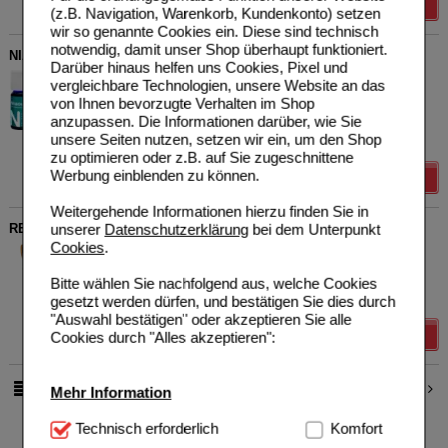
Details
(z.B. Navigation, Warenkorb, Kundenkonto) setzen
wir so genannte Cookies ein. Diese sind technisch
notwendig, damit unser Shop überhaupt funktioniert.
NIAOULI Bio 100% nat.ätherisches Öl
Darüber hinaus helfen uns Cookies, Pixel und
Agilpharma GmbH
0
vergleichbare Technologien, unsere Website an das
11016079
UVP
**
7,99 €
von Ihnen bevorzugte Verhalten im Shop
Unser Preis
*
6,39 €
10
ml
Öl, ätherisches
anzupassen. Die Informationen darüber, wie Sie
Sie sparen
1,60 €
(
20%
)
unsere Seiten nutzen, setzen wir ein, um den Shop
Grundpreis
639,00 €
pro 1 l
zu optimieren oder z.B. auf Sie zugeschnittene
Werbung einblenden zu können.
Details
Weitergehende Informationen hierzu finden Sie in
unserer
Datenschutzerklärung
bei dem Unterpunkt
RELAXAGIL tag Kapseln
Cookies
.
Agilpharma GmbH
0
09688274
UVP
**
29,95 €
Bitte wählen Sie nachfolgend aus, welche Cookies
Unser Preis
*
23,96 €
90
St
Kapseln
gesetzt werden dürfen, und bestätigen Sie dies durch
Sie sparen
5,99 €
(
20%
)
"Auswahl bestätigen" oder akzeptieren Sie alle
Details
Cookies durch "Alles akzeptieren":
1
2
pro Seite
Mehr Information
Technisch Notwendig:
Technisch erforderlich
Hierbei handelt es sich um
Komfort
Cookies, die für die Grundfunktionen unserer