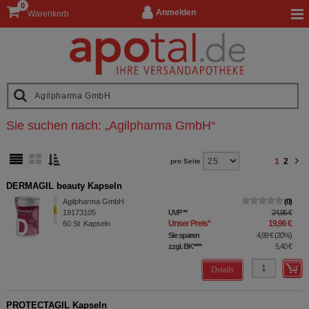
0
Anmelden
Warenkorb
Sie suchen nach:
„
Agilpharma GmbH
“
1
2
pro Seite
DERMAGIL beauty Kapseln
Agilpharma GmbH
0
19173105
UVP
**
24,95 €
Unser Preis
*
19,96 €
60
St
Kapseln
Sie sparen
4,99 €
(
20%
)
zzgl. BK
****
5,40 €
Details
PROTECTAGIL Kapseln