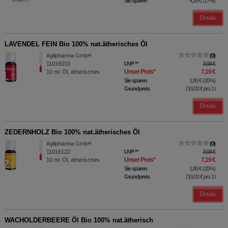
Sie sparen
4,16 €
(
17%
)
Details
LAVENDEL FEIN Bio 100% nat.ätherisches Öl
Agilpharma GmbH
0
11016033
UVP
**
8,99 €
Unser Preis
*
7,19 €
10
ml
Öl, ätherisches
Sie sparen
1,80 €
(
20%
)
Grundpreis
719,00 €
pro 1 l
Details
ZEDERNHOLZ Bio 100% nat.ätherisches Öl
Agilpharma GmbH
0
11016122
UVP
**
8,99 €
Unser Preis
*
7,19 €
10
ml
Öl, ätherisches
Sie sparen
1,80 €
(
20%
)
Grundpreis
719,00 €
pro 1 l
Details
WACHOLDERBEERE Öl Bio 100% nat.ätherisch