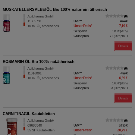
MUSKATELLERSALBEIÖL Bio 100% naturrein ätherisch
Agilpharma GmbH
0
11305731
UVP
**
8,99 €
Unser Preis
*
7,19 €
10
ml
Öl, ätherisches
Sie sparen
1,80 €
(
20%
)
Grundpreis
719,00 €
pro 1 l
Details
ROSMARIN ÖL Bio 100% nat.ätherisch
Agilpharma GmbH
0
11016091
UVP
**
7,99 €
Unser Preis
*
6,39 €
10
ml
Öl, ätherisches
Sie sparen
1,60 €
(
20%
)
Grundpreis
639,00 €
pro 1 l
Details
CARNITINAGIL Kautabletten
Agilpharma GmbH
0
09688340
UVP
**
24,95 €
Unser Preis
*
20,79 €
35
St
Kautabletten