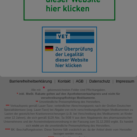
Barrierefreiheitserklärung
Kontakt
AGB
Datenschutz
Impressum
Alle mit
gekennzeichneten Felder sind Pflichtangaben.
*
inkl. MwSt. Rabatte gelten auf den Apothekenverkaufspreis und nicht für
verschreibungspflichtige Medikamente.
**
Unverbindliche Preisempfehlung des Herstellers.
***
Verkaufspreis gemäß Lauer-Taxe; verbindlicher Abrechnungspreis nach der Großen Deutschen
Spezialitätentaxe (sog. Lauer-Taxe) bei Abgabe von nicht verschreibungspflichtigen Medikamenten zu
Lasten der gesetzlichen Krankenversicherungen (z.B. bei Verschreibung des Medikaments an Kinder
unter 12 Jahren), die sich gemäß §129 Abs. 5a SGB V aus dem Abgabepreis des pharmazeutischen
Unternehmens und der Arzneimittelpreisverordnung in der Fassung zum 31.12.2003 ergibt. Es handelt
sich
nicht
um die unverbindliche Preisempfehlung des Herstellers.
****
BK: Beschaffungskosten. Diese Summe fällt zusätzlich an, da der Artikel direkt vom Hersteller
bezogen werden muss.