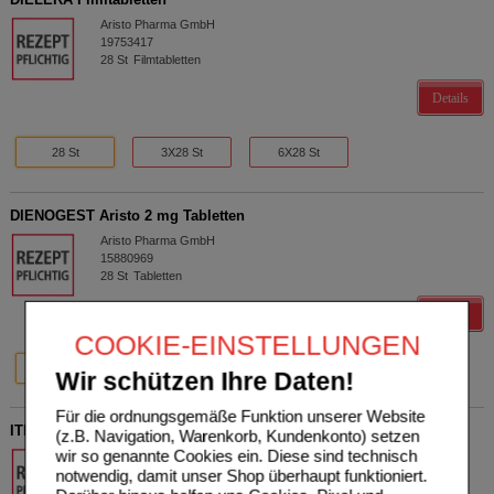
Aristo Pharma GmbH
19753417
28
St
Filmtabletten
Details
28 St
3X28 St
6X28 St
DIENOGEST Aristo 2 mg Tabletten
Aristo Pharma GmbH
15880969
28
St
Tabletten
Details
COOKIE-EINSTELLUNGEN
28 St
84 St
Wir schützen Ihre Daten!
Für die ordnungsgemäße Funktion unserer Website
ITRACONAZOL Aristo 100 mg Hartkapseln
(z.B. Navigation, Warenkorb, Kundenkonto) setzen
wir so genannte Cookies ein. Diese sind technisch
Aristo Pharma GmbH
notwendig, damit unser Shop überhaupt funktioniert.
09438206
28
St
Hartkapseln