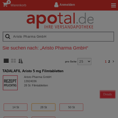
0
Anmelden
Warenkorb
Sie suchen nach:
„
Aristo Pharma GmbH
“
1
2
pro Seite
TADALAFIL Aristo 5 mg Filmtabletten
Aristo Pharma GmbH
13924036
28
St
Filmtabletten
Details
14 St
28 St
50 St