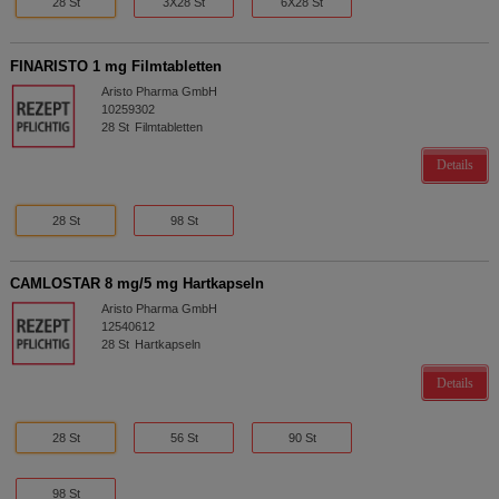
28 St
3X28 St
6X28 St
FINARISTO 1 mg Filmtabletten
Aristo Pharma GmbH
10259302
28
St
Filmtabletten
Details
28 St
98 St
CAMLOSTAR 8 mg/5 mg Hartkapseln
Aristo Pharma GmbH
12540612
28
St
Hartkapseln
Details
28 St
56 St
90 St
98 St