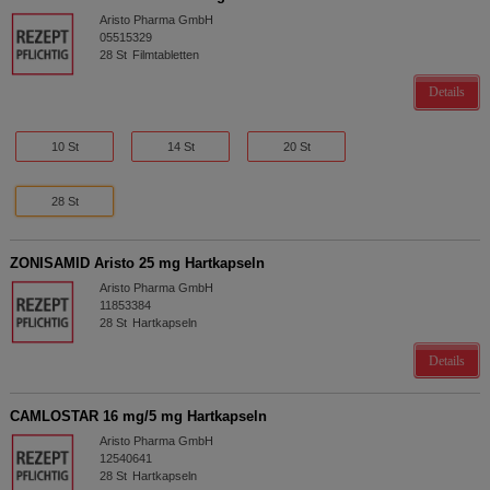
Aristo Pharma GmbH
05515329
28
St
Filmtabletten
Details
10 St
14 St
20 St
28 St
ZONISAMID Aristo 25 mg Hartkapseln
Aristo Pharma GmbH
11853384
28
St
Hartkapseln
Details
CAMLOSTAR 16 mg/5 mg Hartkapseln
Aristo Pharma GmbH
12540641
28
St
Hartkapseln