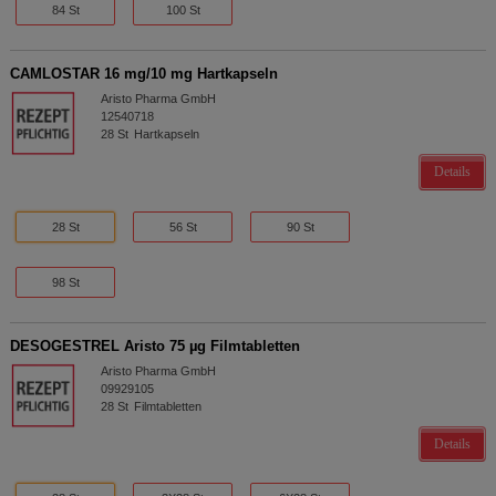
84 St
100 St
CAMLOSTAR 16 mg/10 mg Hartkapseln
Aristo Pharma GmbH
12540718
28
St
Hartkapseln
Details
28 St
56 St
90 St
98 St
DESOGESTREL Aristo 75 µg Filmtabletten
Aristo Pharma GmbH
09929105
28
St
Filmtabletten
Details