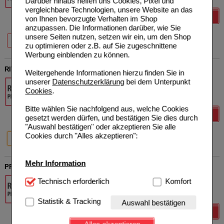
Darüber hinaus helfen uns Cookies, Pixel und
vergleichbare Technologien, unsere Website an das
Details
von Ihnen bevorzugte Verhalten im Shop
anzupassen. Die Informationen darüber, wie Sie
unsere Seiten nutzen, setzen wir ein, um den Shop
14 St
28 St
zu optimieren oder z.B. auf Sie zugeschnittene
Werbung einblenden zu können.
RIVAROXABAN Aristo 20 mg Filmtabletten
Weitergehende Informationen hierzu finden Sie in
Aristo Pharma GmbH
unserer
Datenschutzerklärung
bei dem Unterpunkt
19159588
Cookies
.
28
St
Filmtabletten
Bitte wählen Sie nachfolgend aus, welche Cookies
Details
gesetzt werden dürfen, und bestätigen Sie dies durch
"Auswahl bestätigen" oder akzeptieren Sie alle
Cookies durch "Alles akzeptieren":
28 St
98 St
Mehr Information
PRUCALOPRID Aristo 1 mg Filmtabletten
Aristo Pharma GmbH
Technisch Notwendig:
Technisch erforderlich
Hierbei handelt es sich um
Komfort
18260486
Cookies, die für die Grundfunktionen unserer
28
St
Filmtabletten
Website notwendig sind (z.B. Navigation, Warenkorb,
Statistik & Tracking
Auswahl bestätigen
Kundenkonto), weshalb auf diese nicht verzichtet
Details
werden kann.