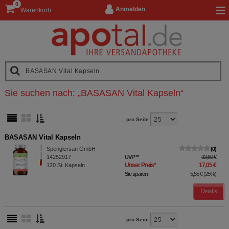
0
Anmelden
Warenkorb
Sie suchen nach:
„
BASASAN Vital Kapseln
“
pro Seite
BASASAN Vital Kapseln
Spenglersan GmbH
0
14252917
UVP
**
22,60 €
Unser Preis
*
17,05 €
120
St
Kapseln
Sie sparen
5,55 €
(
25%
)
Details
pro Seite