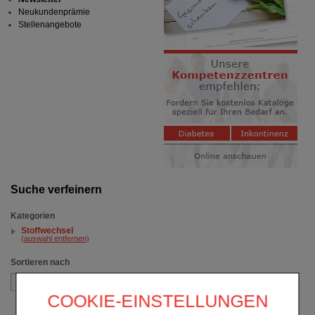
Neukundenprämie
Stellenangebote
Suche verfeinern
Kategorien
Stoffwechsel
(auswahl entfernen)
Sortieren nach
COOKIE-EINSTELLUNGEN