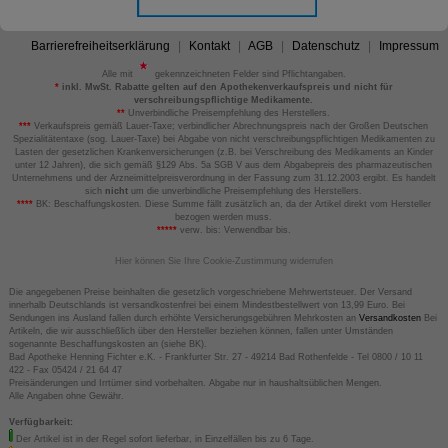
Barrierefreiheitserklärung
Kontakt
AGB
Datenschutz
Impressum
Alle mit
gekennzeichneten Felder sind Pflichtangaben.
*
inkl. MwSt. Rabatte gelten auf den Apothekenverkaufspreis und nicht für
verschreibungspflichtige Medikamente.
**
Unverbindliche Preisempfehlung des Herstellers.
***
Verkaufspreis gemäß Lauer-Taxe; verbindlicher Abrechnungspreis nach der Großen Deutschen
Spezialitätentaxe (sog. Lauer-Taxe) bei Abgabe von nicht verschreibungspflichtigen Medikamenten zu
Lasten der gesetzlichen Krankenversicherungen (z.B. bei Verschreibung des Medikaments an Kinder
unter 12 Jahren), die sich gemäß §129 Abs. 5a SGB V aus dem Abgabepreis des pharmazeutischen
Unternehmens und der Arzneimittelpreisverordnung in der Fassung zum 31.12.2003 ergibt. Es handelt
sich
nicht
um die unverbindliche Preisempfehlung des Herstellers.
****
BK: Beschaffungskosten. Diese Summe fällt zusätzlich an, da der Artikel direkt vom Hersteller
bezogen werden muss.
*****
verw. bis: Verwendbar bis.
Hier können Sie Ihre Cookie-Zustimmung widerrufen
Die angegebenen Preise beinhalten die gesetzlich vorgeschriebene Mehrwertsteuer. Der Versand
innerhalb Deutschlands ist versandkostenfrei bei einem Mindestbestellwert von 13,99 Euro. Bei
Sendungen ins Ausland fallen durch erhöhte Versicherungsgebühren Mehrkosten an
Versandkosten
Bei
Artikeln, die wir ausschließlich über den Hersteller beziehen können, fallen unter Umständen
sogenannte Beschaffungskosten an (siehe BK).
Bad Apotheke Henning Fichter e.K. - Frankfurter Str. 27 - 49214 Bad Rothenfelde - Tel 0800 / 10 11
422 - Fax 05424 / 21 64 47
Preisänderungen und Irrtümer sind vorbehalten. Abgabe nur in haushaltsüblichen Mengen.
Alle Angaben ohne Gewähr.
Verfügbarkeit:
Der Artikel ist in der Regel sofort lieferbar, in Einzelfällen bis zu 6 Tage.