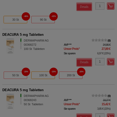
Details
46%
42%
30 St
90 St
DEACURA 5 mg Tabletten
DERMAPHARM AG
0
00368272
AVP
***
34,86 €
Unser Preis
*
27,89 €
100
St
Tabletten
Sie sparen
6,97 €
(
20%
)
Details
20%
20%
20%
50 St
100 St
200 St
DEACURA 5 mg Tabletten
DERMAPHARM AG
0
00368243
AVP
***
19,27 €
Unser Preis
*
15,42 €
50
St
Tabletten
Sie sparen
3,85 €
(
20%
)