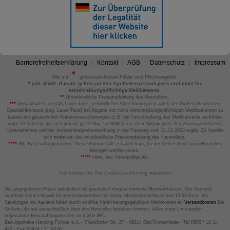
Barrierefreiheitserklärung
Kontakt
AGB
Datenschutz
Impressum
Alle mit
gekennzeichneten Felder sind Pflichtangaben.
*
inkl. MwSt. Rabatte gelten auf den Apothekenverkaufspreis und nicht für
verschreibungspflichtige Medikamente.
**
Unverbindliche Preisempfehlung des Herstellers.
***
Verkaufspreis gemäß Lauer-Taxe; verbindlicher Abrechnungspreis nach der Großen Deutschen
Spezialitätentaxe (sog. Lauer-Taxe) bei Abgabe von nicht verschreibungspflichtigen Medikamenten zu
Lasten der gesetzlichen Krankenversicherungen (z.B. bei Verschreibung des Medikaments an Kinder
unter 12 Jahren), die sich gemäß §129 Abs. 5a SGB V aus dem Abgabepreis des pharmazeutischen
Unternehmens und der Arzneimittelpreisverordnung in der Fassung zum 31.12.2003 ergibt. Es handelt
sich
nicht
um die unverbindliche Preisempfehlung des Herstellers.
****
BK: Beschaffungskosten. Diese Summe fällt zusätzlich an, da der Artikel direkt vom Hersteller
bezogen werden muss.
*****
verw. bis: Verwendbar bis.
Hier können Sie Ihre Cookie-Zustimmung widerrufen
Die angegebenen Preise beinhalten die gesetzlich vorgeschriebene Mehrwertsteuer. Der Versand
innerhalb Deutschlands ist versandkostenfrei bei einem Mindestbestellwert von 13,99 Euro. Bei
Sendungen ins Ausland fallen durch erhöhte Versicherungsgebühren Mehrkosten an
Versandkosten
Bei
Artikeln, die wir ausschließlich über den Hersteller beziehen können, fallen unter Umständen
sogenannte Beschaffungskosten an (siehe BK).
Bad Apotheke Henning Fichter e.K. - Frankfurter Str. 27 - 49214 Bad Rothenfelde - Tel 0800 / 10 11
422 - Fax 05424 / 21 64 47