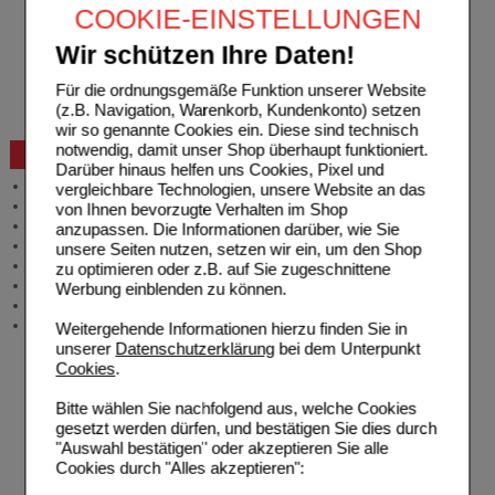
COOKIE-EINSTELLUNGEN
Freiumschläge downloaden
Auslandsbestellung
Wir schützen Ihre Daten!
Reklamation
Widerrufsformular
Für die ordnungsgemäße Funktion unserer Website
Problembehebung
(z.B. Navigation, Warenkorb, Kundenkonto) setzen
Bestellschein
wir so genannte Cookies ein. Diese sind technisch
notwendig, damit unser Shop überhaupt funktioniert.
Beratung und Service
Darüber hinaus helfen uns Cookies, Pixel und
Allgemeine Information
vergleichbare Technologien, unsere Website an das
Produktberatung
von Ihnen bevorzugte Verhalten im Shop
Meldung Arzneimittelrisiken
anzupassen. Die Informationen darüber, wie Sie
Zuzahlungsfreie Arzneien
unsere Seiten nutzen, setzen wir ein, um den Shop
Angebote & Downloads
zu optimieren oder z.B. auf Sie zugeschnittene
Newsletter
Werbung einblenden zu können.
Neukundenprämie
Stellenangebote
Weitergehende Informationen hierzu finden Sie in
unserer
Datenschutzerklärung
bei dem Unterpunkt
Cookies
.
Bitte wählen Sie nachfolgend aus, welche Cookies
gesetzt werden dürfen, und bestätigen Sie dies durch
"Auswahl bestätigen" oder akzeptieren Sie alle
Cookies durch "Alles akzeptieren":