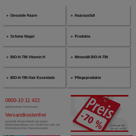
Gesunde Haare
Haarausfall
Schöne Nägel
Produkte
BIO-H-TIN Vitamin H
Minoxidil BIO-H-TIN
BIO-H-TIN Hair Essentials
Pflegeprodukte
0800-10 11 422
gebührenfreie Rufnummer
Versandkostenfrei
innerhalb Deutschlands bei einem
Mindestbestellwert von 13,99 Euro oder bei
Einsendung eines Kassenrezeptes