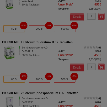
01073716
AVP
***
5,78 €
Unser Preis
*
4,55 €
80
St
Tabletten
Sie sparen
1,23 €
(
21%
)
Details
21%
28%
32%
80 St
200 St
500 St
BIOCHEMIE 1 Calcium fluoratum D 12 Tabletten
Bombastus-Werke AG
0
04324917
AVP
***
5,78 €
Unser Preis
*
4,55 €
80
St
Tabletten
Sie sparen
1,23 €
(
21%
)
Details
21%
26%
32%
80 St
200 St
500 St
BIOCHEMIE 2 Calcium phosphoricum D 6 Tabletten
Bombastus-Werke AG
0
04325130
AVP
***
5,78 €
Unser Preis
*
4,55 €
80
St
Tabletten