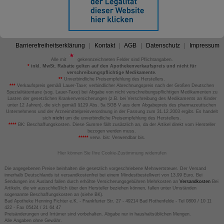
Barrierefreiheitserklärung
Kontakt
AGB
Datenschutz
Impressum
Alle mit
gekennzeichneten Felder sind Pflichtangaben.
*
inkl. MwSt. Rabatte gelten auf den Apothekenverkaufspreis und nicht für
verschreibungspflichtige Medikamente.
**
Unverbindliche Preisempfehlung des Herstellers.
***
Verkaufspreis gemäß Lauer-Taxe; verbindlicher Abrechnungspreis nach der Großen Deutschen
Spezialitätentaxe (sog. Lauer-Taxe) bei Abgabe von nicht verschreibungspflichtigen Medikamenten zu
Lasten der gesetzlichen Krankenversicherungen (z.B. bei Verschreibung des Medikaments an Kinder
unter 12 Jahren), die sich gemäß §129 Abs. 5a SGB V aus dem Abgabepreis des pharmazeutischen
Unternehmens und der Arzneimittelpreisverordnung in der Fassung zum 31.12.2003 ergibt. Es handelt
sich
nicht
um die unverbindliche Preisempfehlung des Herstellers.
****
BK: Beschaffungskosten. Diese Summe fällt zusätzlich an, da der Artikel direkt vom Hersteller
bezogen werden muss.
*****
verw. bis: Verwendbar bis.
Hier können Sie Ihre Cookie-Zustimmung widerrufen
Die angegebenen Preise beinhalten die gesetzlich vorgeschriebene Mehrwertsteuer. Der Versand
innerhalb Deutschlands ist versandkostenfrei bei einem Mindestbestellwert von 13,99 Euro. Bei
Sendungen ins Ausland fallen durch erhöhte Versicherungsgebühren Mehrkosten an
Versandkosten
Bei
Artikeln, die wir ausschließlich über den Hersteller beziehen können, fallen unter Umständen
sogenannte Beschaffungskosten an (siehe BK).
Bad Apotheke Henning Fichter e.K. - Frankfurter Str. 27 - 49214 Bad Rothenfelde - Tel 0800 / 10 11
422 - Fax 05424 / 21 64 47
Preisänderungen und Irrtümer sind vorbehalten. Abgabe nur in haushaltsüblichen Mengen.
Alle Angaben ohne Gewähr.