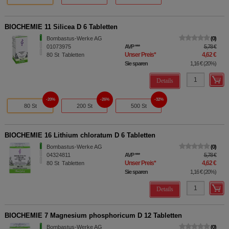
BIOCHEMIE 11 Silicea D 6 Tabletten
Bombastus-Werke AG
0
01073975
AVP
***
5,78 €
Unser Preis
*
4,62 €
80
St
Tabletten
Sie sparen
1,16 €
(
20%
)
Details
20%
26%
32%
80 St
200 St
500 St
BIOCHEMIE 16 Lithium chloratum D 6 Tabletten
Bombastus-Werke AG
0
04324811
AVP
***
5,78 €
Unser Preis
*
4,62 €
80
St
Tabletten
Sie sparen
1,16 €
(
20%
)
Details
BIOCHEMIE 7 Magnesium phosphoricum D 12 Tabletten
Bombastus-Werke AG
0