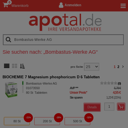
0
Anmelden
Warenkorb
Sie suchen nach:
„
Bombastus-Werke AG
“
1
2
pro Seite
BIOCHEMIE 7 Magnesium phosphoricum D 6 Tabletten
Bombastus-Werke AG
0
01073550
AVP
***
5,78 €
Unser Preis
*
4,55 €
80
St
Tabletten
Sie sparen
1,23 €
(
21%
)
Details
21%
28%
32%
80 St
200 St
500 St