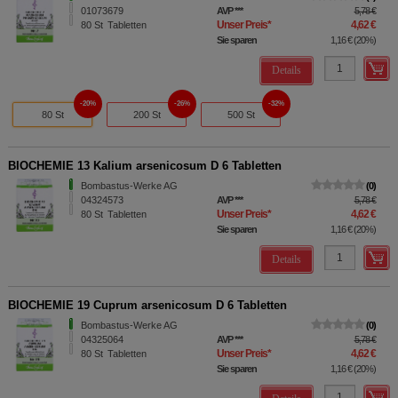
01073679
AVP
***
5,78 €
Unser Preis
*
4,62 €
80
St
Tabletten
Sie sparen
1,16 €
(
20%
)
Details
20%
26%
32%
80 St
200 St
500 St
BIOCHEMIE 13 Kalium arsenicosum D 6 Tabletten
Bombastus-Werke AG
0
04324573
AVP
***
5,78 €
Unser Preis
*
4,62 €
80
St
Tabletten
Sie sparen
1,16 €
(
20%
)
Details
BIOCHEMIE 19 Cuprum arsenicosum D 6 Tabletten
Bombastus-Werke AG
0
04325064
AVP
***
5,78 €
Unser Preis
*
4,62 €
80
St
Tabletten
Sie sparen
1,16 €
(
20%
)