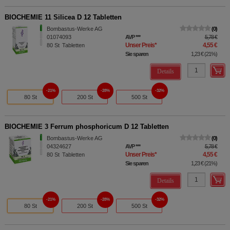
BIOCHEMIE 11 Silicea D 12 Tabletten
Bombastus-Werke AG
0
01074093
AVP
***
5,78 €
Unser Preis
*
4,55 €
80
St
Tabletten
Sie sparen
1,23 €
(
21%
)
Details
21%
28%
32%
80 St
200 St
500 St
BIOCHEMIE 3 Ferrum phosphoricum D 12 Tabletten
Bombastus-Werke AG
0
04324627
AVP
***
5,78 €
Unser Preis
*
4,55 €
80
St
Tabletten
Sie sparen
1,23 €
(
21%
)
Details
21%
28%
32%
80 St
200 St
500 St