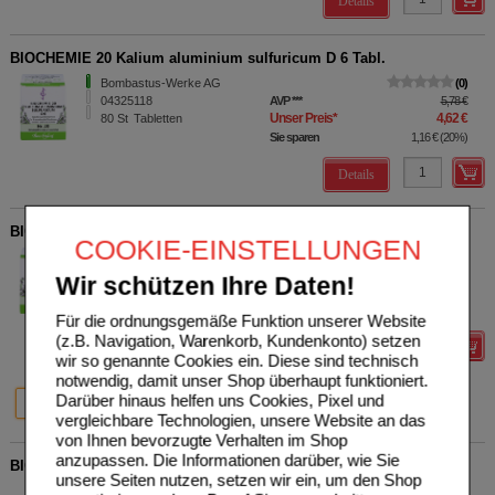
Details
BIOCHEMIE 20 Kalium aluminium sulfuricum D 6 Tabl.
Bombastus-Werke AG
0
04325118
AVP
***
5,78 €
Unser Preis
*
4,62 €
80
St
Tabletten
Sie sparen
1,16 €
(
20%
)
Details
BIOCHEMIE 22 Calcium carbonicum D 6 Tabletten
COOKIE-EINSTELLUNGEN
Bombastus-Werke AG
0
04325236
AVP
***
5,78 €
Wir schützen Ihre Daten!
Unser Preis
*
4,62 €
80
St
Tabletten
Sie sparen
1,16 €
(
20%
)
Für die ordnungsgemäße Funktion unserer Website
(z.B. Navigation, Warenkorb, Kundenkonto) setzen
Details
wir so genannte Cookies ein. Diese sind technisch
notwendig, damit unser Shop überhaupt funktioniert.
20%
26%
Darüber hinaus helfen uns Cookies, Pixel und
80 St
200 St
vergleichbare Technologien, unsere Website an das
von Ihnen bevorzugte Verhalten im Shop
anzupassen. Die Informationen darüber, wie Sie
BIOCHEMIE 12 Calcium sulfuricum D 6 Tabletten
unsere Seiten nutzen, setzen wir ein, um den Shop
Bombastus-Werke AG
0