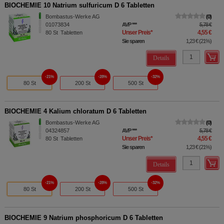
BIOCHEMIE 10 Natrium sulfuricum D 6 Tabletten
Bombastus-Werke AG
0
01073834
AVP
***
5,78 €
Unser Preis
*
4,55 €
80
St
Tabletten
Sie sparen
1,23 €
(
21%
)
Details
21%
28%
32%
80 St
200 St
500 St
BIOCHEMIE 4 Kalium chloratum D 6 Tabletten
Bombastus-Werke AG
0
04324857
AVP
***
5,78 €
Unser Preis
*
4,55 €
80
St
Tabletten
Sie sparen
1,23 €
(
21%
)
Details
21%
28%
32%
80 St
200 St
500 St
BIOCHEMIE 9 Natrium phosphoricum D 6 Tabletten