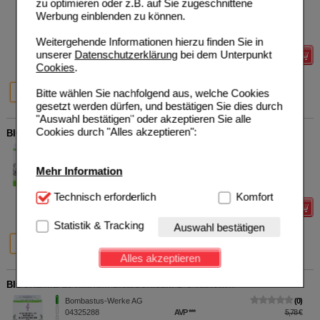
zu optimieren oder z.B. auf Sie zugeschnittene
01073900
AVP
***
5,78 €
Werbung einblenden zu können.
Unser Preis
*
4,55 €
80
St
Tabletten
Sie sparen
1,23 €
(
21%
)
Weitergehende Informationen hierzu finden Sie in
unserer
Datenschutzerklärung
bei dem Unterpunkt
Details
Cookies
.
21%
28%
34%
Bitte wählen Sie nachfolgend aus, welche Cookies
80 St
200 St
500 St
gesetzt werden dürfen, und bestätigen Sie dies durch
"Auswahl bestätigen" oder akzeptieren Sie alle
Cookies durch "Alles akzeptieren":
BIOCHEMIE 1 Calcium fluoratum D 6 Tabletten
Bombastus-Werke AG
0
04324610
AVP
***
5,78 €
Mehr Information
Unser Preis
*
4,62 €
80
St
Tabletten
Sie sparen
1,16 €
(
20%
)
Technisch Notwendig:
Technisch erforderlich
Hierbei handelt es sich um
Komfort
Details
Cookies, die für die Grundfunktionen unserer
Website notwendig sind (z.B. Navigation, Warenkorb,
Statistik & Tracking
Auswahl bestätigen
Kundenkonto), weshalb auf diese nicht verzichtet
20%
26%
32%
80 St
200 St
500 St
werden kann.
Alles akzeptieren
Komfort:
Diese Cookies werden genutzt um das
BIOCHEMIE 23 Natrium bicarbonicum D 6 Tabletten
Einkaufserlebnis noch ansprechender zu gestalten,
beispielsweise für die Wiedererkennung des
Bombastus-Werke AG
0
Besuchers oder unsere Seite an bevorzugte
04325288
AVP
***
5,78 €