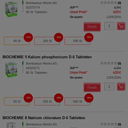
Bombastus-Werke AG
0
01073774
AVP
***
5,78 €
Unser Preis
*
4,55 €
80
St
Tabletten
Sie sparen
1,23 €
(
21%
)
Details
21%
28%
32%
80 St
200 St
500 St
BIOCHEMIE 5 Kalium phosphoricum D 6 Tabletten
Bombastus-Werke AG
0
04325271
AVP
***
5,78 €
Unser Preis
*
4,55 €
80
St
Tabletten
Sie sparen
1,23 €
(
21%
)
Details
21%
28%
32%
80 St
200 St
500 St
BIOCHEMIE 8 Natrium chloratum D 6 Tabletten
Bombastus-Werke AG
0