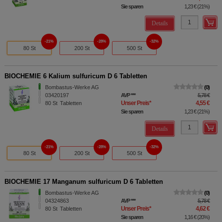
Sie sparen
1,23 €
(
21%
)
Details
21%
28%
32%
80 St
200 St
500 St
BIOCHEMIE 6 Kalium sulfuricum D 6 Tabletten
Bombastus-Werke AG
0
03420197
AVP
***
5,78 €
Unser Preis
*
4,55 €
80
St
Tabletten
Sie sparen
1,23 €
(
21%
)
Details
21%
28%
32%
80 St
200 St
500 St
BIOCHEMIE 17 Manganum sulfuricum D 6 Tabletten
Bombastus-Werke AG
0
04324863
AVP
***
5,78 €
Unser Preis
*
4,62 €
80
St
Tabletten
Sie sparen
1,16 €
(
20%
)