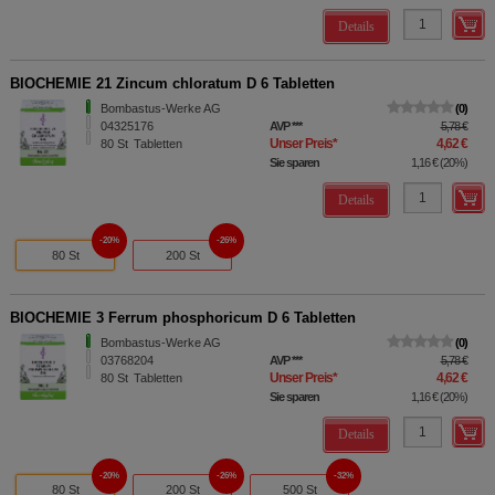
Details
BIOCHEMIE 21 Zincum chloratum D 6 Tabletten
Bombastus-Werke AG
0
04325176
AVP
***
5,78 €
Unser Preis
*
4,62 €
80
St
Tabletten
Sie sparen
1,16 €
(
20%
)
Details
20%
26%
80 St
200 St
BIOCHEMIE 3 Ferrum phosphoricum D 6 Tabletten
Bombastus-Werke AG
0
03768204
AVP
***
5,78 €
Unser Preis
*
4,62 €
80
St
Tabletten
Sie sparen
1,16 €
(
20%
)
Details
20%
26%
32%
80 St
200 St
500 St