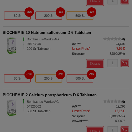
Details
21%
26%
32%
80 St
200 St
500 St
BIOCHEMIE 10 Natrium sulfuricum D 6 Tabletten
Bombastus-Werke AG
0
01073840
AVP
***
11,17 €
Unser Preis
*
7,99 €
200
St
Tabletten
Sie sparen
3,18 €
(
28%
)
Details
21%
28%
32%
80 St
200 St
500 St
BIOCHEMIE 2 Calcium phosphoricum D 6 Tabletten
Bombastus-Werke AG
0
04325302
AVP
***
19,33 €
Unser Preis
*
13,15 €
500
St
Tabletten
Sie sparen
6,18 €
(
32%
)
verw. bis*****:
02/2027
Details