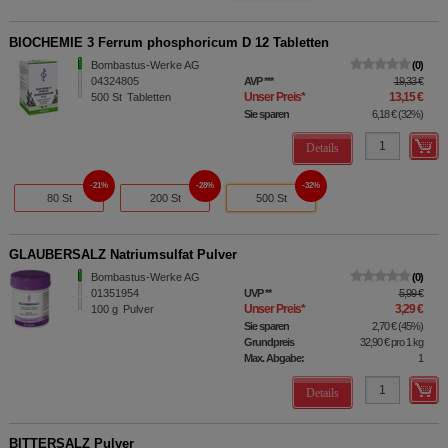
BIOCHEMIE 3 Ferrum phosphoricum D 12 Tabletten
Bombastus-Werke AG
0
04324805
AVP
***
19,33 €
Unser Preis
*
13,15 €
500
St
Tabletten
Sie sparen
6,18 €
(
32%
)
Details
21%
28%
32%
80 St
200 St
500 St
GLAUBERSALZ Natriumsulfat Pulver
Bombastus-Werke AG
0
01351954
UVP
**
5,99 €
Unser Preis
*
3,29 €
100
g
Pulver
Sie sparen
2,70 €
(
45%
)
Grundpreis
32,90 €
pro 1 kg
Max. Abgabe:
1
Details
BITTERSALZ Pulver