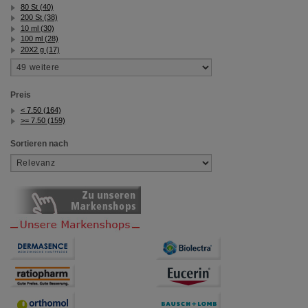
80 St (40)
200 St (38)
10 ml (30)
100 ml (28)
20X2 g (17)
Preis
< 7.50 (164)
>= 7.50 (159)
Sortieren nach