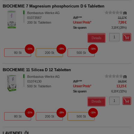
BIOCHEMIE 7 Magnesium phosphoricum D 6 Tabletten
Bombastus-Werke AG
0
01073567
AVP
***
11,17 €
Unser Preis
*
7,99 €
200
St
Tabletten
Sie sparen
3,18 €
(
28%
)
Details
21%
28%
32%
80 St
200 St
500 St
BIOCHEMIE 11 Silicea D 12 Tabletten
Bombastus-Werke AG
0
01074130
AVP
***
19,33 €
Unser Preis
*
13,15 €
500
St
Tabletten
Sie sparen
6,18 €
(
32%
)
Details
21%
28%
32%
80 St
200 St
500 St
LAVENDEL ÖL