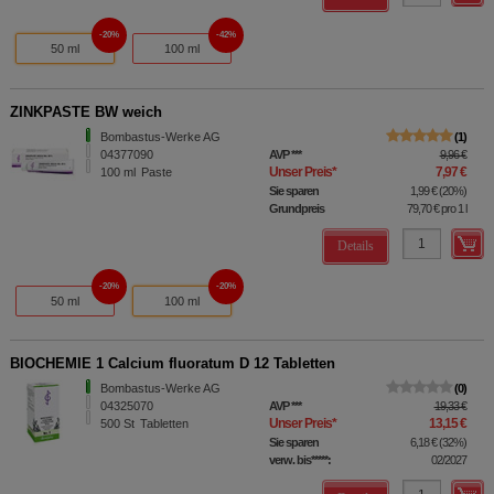
20%
42%
50 ml
100 ml
ZINKPASTE BW weich
Bombastus-Werke AG
1
04377090
AVP
***
9,96 €
Unser Preis
*
7,97 €
100
ml
Paste
Sie sparen
1,99 €
(
20%
)
Grundpreis
79,70 €
pro 1 l
Details
20%
20%
50 ml
100 ml
BIOCHEMIE 1 Calcium fluoratum D 12 Tabletten
Bombastus-Werke AG
0
04325070
AVP
***
19,33 €
Unser Preis
*
13,15 €
500
St
Tabletten
Sie sparen
6,18 €
(
32%
)
verw. bis*****:
02/2027