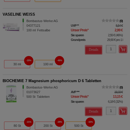
VASELINE WEISS
Bombastus-Werke AG
0
04377121
UVP
**
5,54 €
Unser Preis
*
2,99 €
100
ml
Fettsalbe
Sie sparen
2,55 €
(
46%
)
Grundpreis
29,90 €
pro 1 l
Details
20%
46%
30 ml
100 ml
BIOCHEMIE 7 Magnesium phosphoricum D 6 Tabletten
Bombastus-Werke AG
0
01073627
AVP
***
19,33 €
Unser Preis
*
13,15 €
500
St
Tabletten
Sie sparen
6,18 €
(
32%
)
Details
21%
28%
32%
80 St
200 St
500 St