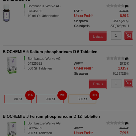
Bombastus-Werke AG
0
04645136
UVP
**
11,90 €
Unser Preis
*
8,39 €
10
ml
Öl, ätherisches
Sie sparen
3,51 €
(
29%
)
Grundpreis
839,00 €
pro 1 l
Details
BIOCHEMIE 5 Kalium phosphoricum D 6 Tabletten
Bombastus-Werke AG
0
04325822
AVP
***
19,33 €
Unser Preis
*
13,15 €
500
St
Tabletten
Sie sparen
6,18 €
(
32%
)
Details
21%
28%
32%
80 St
200 St
500 St
BIOCHEMIE 3 Ferrum phosphoricum D 12 Tabletten
Bombastus-Werke AG
0
04324739
AVP
***
11,17 €
Unser Preis
*
7,99 €
200
St
Tabletten