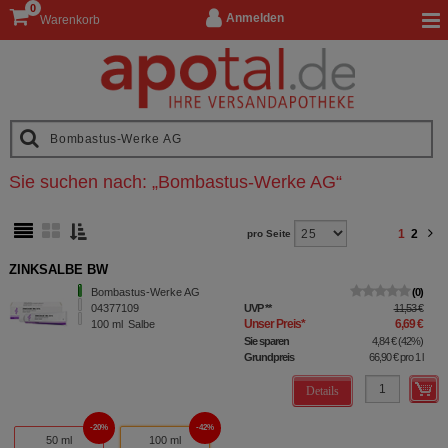
0
Anmelden
Warenkorb
Sie suchen nach:
„
Bombastus-Werke AG
“
1
2
pro Seite
ZINKSALBE BW
Bombastus-Werke AG
0
04377109
UVP
**
11,53 €
Unser Preis
*
6,69 €
100
ml
Salbe
Sie sparen
4,84 €
(
42%
)
Grundpreis
66,90 €
pro 1 l
Details
20%
42%
50 ml
100 ml