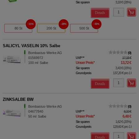
Sie sparen
3,18 €
(
28%
)
Details
21%
28%
32%
80 St
200 St
500 St
SALICYL VASELIN 10% Salbe
Bombastus-Werke AG
0
01569972
UVP
**
17,15 €
Unser Preis
*
13,72 €
100
ml
Salbe
Sie sparen
3,43 €
(
20%
)
Grundpreis
137,20 €
pro 1 l
Details
ZINKSALBE BW
Bombastus-Werke AG
0
04677840
UVP
**
8,10 €
Unser Preis
*
6,48 €
50
ml
Salbe
Sie sparen
1,62 €
(
20%
)
Grundpreis
129,60 €
pro 1 l
Details