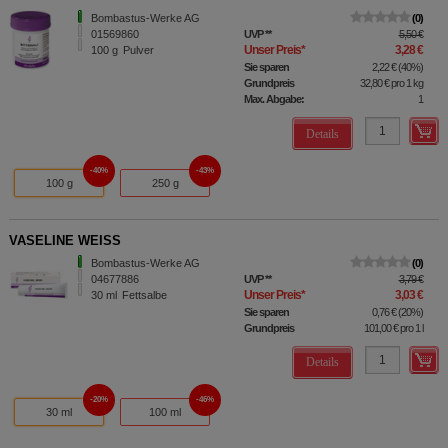
Bombastus-Werke AG
0
01569860
UVP
**
5,50 €
Unser Preis
*
3,28 €
100
g
Pulver
Sie sparen
2,22 €
(
40%
)
Grundpreis
32,80 €
pro 1 kg
Max. Abgabe:
1
Details
40%
43%
100 g
250 g
VASELINE WEISS
Bombastus-Werke AG
0
04677886
UVP
**
3,79 €
Unser Preis
*
3,03 €
30
ml
Fettsalbe
Sie sparen
0,76 €
(
20%
)
Grundpreis
101,00 €
pro 1 l
Details
20%
46%
30 ml
100 ml