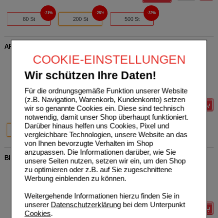
21%
28%
32%
80 St
200 St
500 St
ARHAMA-Salbe
COOKIE-EINSTELLUNGEN
Bombastus-Werke AG
0
07770089
UVP
**
7,45 €
Wir schützen Ihre Daten!
Unser Preis
*
5,15 €
20
ml
Salbe
Sie sparen
2,30 €
(
31%
)
Grundpreis
257,50 €
pro 1 l
Für die ordnungsgemäße Funktion unserer Website
(z.B. Navigation, Warenkorb, Kundenkonto) setzen
Details
wir so genannte Cookies ein. Diese sind technisch
notwendig, damit unser Shop überhaupt funktioniert.
Darüber hinaus helfen uns Cookies, Pixel und
31%
20%
20%
20 ml
3X20 ml
100 ml
vergleichbare Technologien, unsere Website an das
von Ihnen bevorzugte Verhalten im Shop
anzupassen. Die Informationen darüber, wie Sie
BIOCHEMIE 8 Natrium chloratum D 6 Tabletten
unsere Seiten nutzen, setzen wir ein, um den Shop
zu optimieren oder z.B. auf Sie zugeschnittene
Bombastus-Werke AG
0
01073739
AVP
***
19,33 €
Werbung einblenden zu können.
Unser Preis
*
13,15 €
500
St
Tabletten
Sie sparen
6,18 €
(
32%
)
Weitergehende Informationen hierzu finden Sie in
unserer
Datenschutzerklärung
bei dem Unterpunkt
Details
Cookies
.