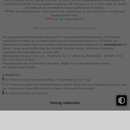
unter 12 Jahren), die sich gemäß §129 Abs. 5a SGB V aus dem Abgabepreis des pharmazeutischen
Unternehmens und der Arzneimittelpreisverordnung in der Fassung zum 31.12.2003 ergibt. Es handelt
sich
nicht
um die unverbindliche Preisempfehlung des Herstellers.
****
BK: Beschaffungskosten. Diese Summe fällt zusätzlich an, da der Artikel direkt vom Hersteller
bezogen werden muss.
*****
verw. bis: Verwendbar bis.
Hier können Sie Ihre Cookie-Zustimmung widerrufen
Die angegebenen Preise beinhalten die gesetzlich vorgeschriebene Mehrwertsteuer. Der Versand
innerhalb Deutschlands ist versandkostenfrei bei einem Mindestbestellwert von 13,99 Euro. Bei
Sendungen ins Ausland fallen durch erhöhte Versicherungsgebühren Mehrkosten an
Versandkosten
Bei
Artikeln, die wir ausschließlich über den Hersteller beziehen können, fallen unter Umständen
sogenannte Beschaffungskosten an (siehe BK).
Bad Apotheke Henning Fichter e.K. - Frankfurter Str. 27 - 49214 Bad Rothenfelde - Tel 0800 / 10 11
422 - Fax 05424 / 21 64 47
Preisänderungen und Irrtümer sind vorbehalten. Abgabe nur in haushaltsüblichen Mengen.
Alle Angaben ohne Gewähr.
Verfügbarkeit:
Der Artikel ist in der Regel sofort lieferbar, in Einzelfällen bis zu 6 Tage.
Der Artikel muss direkt vom Hersteller bezogen werden. Daher kann es zu längeren Lieferzeiten und
ggf. Zusatzkosten (siehe BK) kommen. In diesem Fall werden Sie informiert.
Der Artikel ist derzeit nicht lieferbar.
Vertrag widerrufen