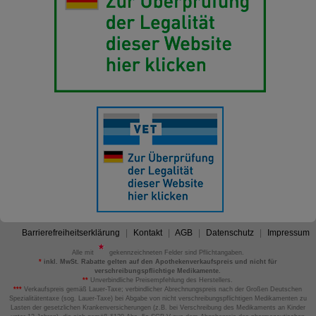
Barrierefreiheitserklärung
Kontakt
AGB
Datenschutz
Impressum
Alle mit
gekennzeichneten Felder sind Pflichtangaben.
*
inkl. MwSt. Rabatte gelten auf den Apothekenverkaufspreis und nicht für
verschreibungspflichtige Medikamente.
**
Unverbindliche Preisempfehlung des Herstellers.
***
Verkaufspreis gemäß Lauer-Taxe; verbindlicher Abrechnungspreis nach der Großen Deutschen
Spezialitätentaxe (sog. Lauer-Taxe) bei Abgabe von nicht verschreibungspflichtigen Medikamenten zu
Lasten der gesetzlichen Krankenversicherungen (z.B. bei Verschreibung des Medikaments an Kinder