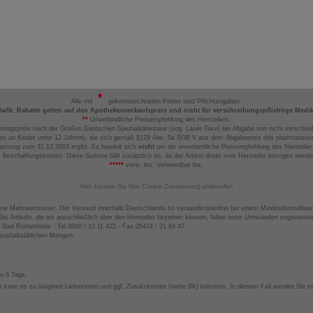
Alle mit
gekennzeichneten Felder sind Pflichtangaben.
MwSt. Rabatte gelten auf den Apothekenverkaufspreis und nicht für verschreibungspflichtige Medi
**
Unverbindliche Preisempfehlung des Herstellers.
nungspreis nach der Großen Deutschen Spezialitätentaxe (sog. Lauer-Taxe) bei Abgabe von nicht verschrei
ts an Kinder unter 12 Jahren), die sich gemäß §129 Abs. 5a SGB V aus dem Abgabepreis des pharmazeutis
assung zum 31.12.2003 ergibt. Es handelt sich
nicht
um die unverbindliche Preisempfehlung des Hersteller
 Beschaffungskosten. Diese Summe fällt zusätzlich an, da der Artikel direkt vom Hersteller bezogen werd
*****
verw. bis: Verwendbar bis.
Hier können Sie Ihre Cookie-Zustimmung widerrufen
ene Mehrwertsteuer. Der Versand innerhalb Deutschlands ist versandkostenfrei bei einem Mindestbestellwer
ei Artikeln, die wir ausschließlich über den Hersteller beziehen können, fallen unter Umständen sogenann
4 Bad Rothenfelde - Tel 0800 / 10 11 422 - Fax 05424 / 21 64 47
haushaltsüblichen Mengen.
zu 6 Tage.
 kann es zu längeren Lieferzeiten und ggf. Zusatzkosten (siehe BK) kommen. In diesem Fall werden Sie inf