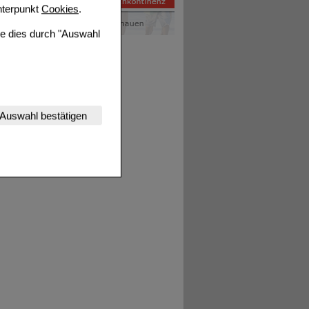
terpunkt
Cookies
.
ie dies durch "Auswahl
nserer Website
Auswahl bestätigen
tet werden kann.
estalten,
rhaltensweisen (z.B.
nisse zugeschrittene
ng unserer Website
uf unserer Website aber
, dass Daten hierfür