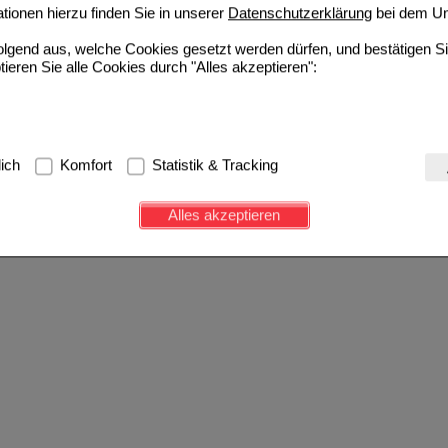
ionen hierzu finden Sie in unserer
Datenschutzerklärung
bei dem Un
folgend aus, welche Cookies gesetzt werden dürfen, und bestätigen S
tieren Sie alle Cookies durch "Alles akzeptieren":
g:
Hierbei handelt es sich um Cookies, die für die Grundfunktionen u
lich
Komfort
Statistik & Tracking
avigation, Warenkorb, Kundenkonto), weshalb auf diese nicht verzich
s werden genutzt um das Einkaufserlebnis noch ansprechender zu g
Alles akzeptieren
e Wiedererkennung des Besuchers oder unsere Seite an bevorzugte Ve
zupassen. Komfort-Cookies ermöglichen es uns auch auf Ihre Bedürf
d unser Partnerprogramm zu betreiben.
ierüber lassen sich Informationen über die Art und Weise der Nutzu
fe wir unsere Website weiter für Sie optimieren können, den Inhalt a
ittseiten möglichst relevant für Sie zu gestalten. Bitte beachten Sie
e z.B. Google oder soziale Medien übertragen werden.