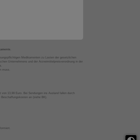
kamente.
bungspflichtigen Medikamenten zu Lasten der gesetzlichen
chen Unternehmens und der Arzneimittelpreisverordnung in der
s.
en muss.
t von 13,99 Euro. Bei Sendungen ins Ausland fallen durch
te Beschaffungskosten an (siehe BK).
ormiert.