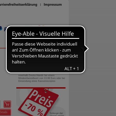
rrierefreiheitserklärung
Impressum
Seite drucken
0800-10 11 422
gebührenfreie Rufnummer
Versandkostenfrei
innerhalb Deutschlands bei einem
Mindestbestellwert von 13,99 Euro oder bei
Einsendung eines Kassenrezeptes
Details