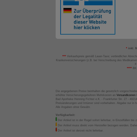
*
inkl. 
***
Verkaufspreis gemäß Lauer-Taxe; verbindlicher Abrech
Krankenversicherungen (z.B. bei Verschreibung des Medikamen
F
****
BK:
Die angegebenen Preise beinhalten die gesetzlich vorgeschrieb
erhöhte Versicherungsgebühren Mehrkosten an
Versandkosten
B
Bad Apotheke Henning Fichter e.K. - Frankfurter Str. 27 - 4921
Preisänderungen und Irrtümer sind vorbehalten. Abgabe nur in 
Alle Angaben ohne Gewähr.
Verfügbarkeit:
Der Artikel ist in der Regel sofort lieferbar, in Einzelfällen bis 
Der Artikel muss direkt vom Hersteller bezogen werden. Daher
Der Artikel ist derzeit nicht lieferbar.