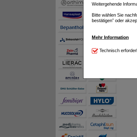
Weitergehende Informat
Bitte wählen Sie nach
bestätigen" oder akzep
Mehr Information
Technisch Notwendi
Technisch erforder
notwendig sind (z.B. N
Komfort:
Diese Cookie
beispielsweise für di
Spracheinstellung) an
Inhalte anzuzeigen un
Statistik & Tracking:
H
sammeln, mit deren Hil
auch die Werbung auf Dr
teilweise an Dritte wi