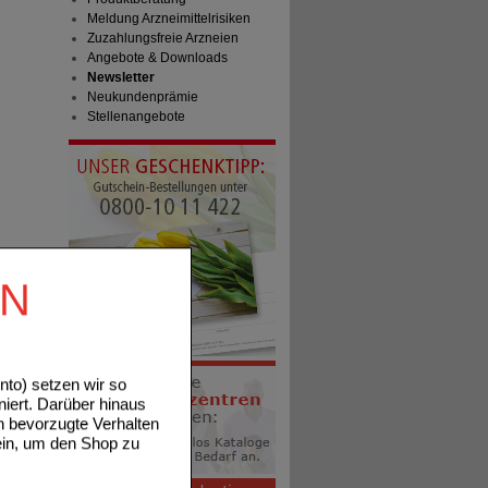
Meldung Arzneimittelrisiken
Zuzahlungsfreie Arzneien
Angebote & Downloads
Newsletter
Neukundenprämie
Stellenangebote
EN
to) setzen wir so
niert. Darüber hinaus
n bevorzugte Verhalten
ein, um den Shop zu