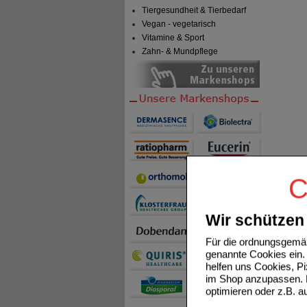
Tiergesundheit & Tierbedarf
Vegan - vegetarisch
Vitamine & Sport
Zahn- & Mundpflege
C
Wir schützen 
Für die ordnungsgemäß
genannte Cookies ein. 
helfen uns Cookies, P
im Shop anzupassen. D
optimieren oder z.B. 