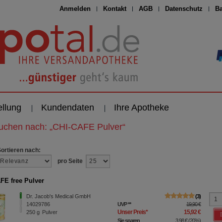
Anmelden
Kontakt
AGB
Datenschutz
Ba
ellung
Kundendaten
Ihre Apotheke
suchen nach:
„
CHI-CAFE Pulver
“
Sortieren nach:
pro Seite
FE free Pulver
Dr. Jacob's Medical GmbH
3
14029786
UVP
**
19,90 €
Unser Preis
*
15,92 €
250
g
Pulver
Sie sparen
3,98 €
(
20%
)