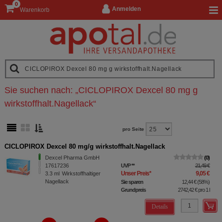
0
Anmelden
Warenkorb
Sie suchen nach:
„
CICLOPIROX Dexcel 80 mg g
wirkstoffhalt.Nagellack
“
pro Seite
CICLOPIROX Dexcel 80 mg/g wirkstoffhalt.Nagellack
Dexcel Pharma GmbH
0
17617236
UVP
**
21,49 €
Unser Preis
*
9,05 €
3.3
ml
Wirkstoffhaltiger
Nagellack
Sie sparen
12,44 €
(
58%
)
Grundpreis
2742,42 €
pro 1 l
Details