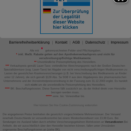
Barrierefreiheitserklärung
Kontakt
AGB
Datenschutz
Impressum
Alle mit
gekennzeichneten Felder sind Pflichtangaben.
*
inkl. MwSt. Rabatte gelten auf den Apothekenverkaufspreis und nicht für
verschreibungspflichtige Medikamente.
**
Unverbindliche Preisempfehlung des Herstellers.
***
Verkaufspreis gemäß Lauer-Taxe; verbindlicher Abrechnungspreis nach der Großen Deutschen
Spezialitätentaxe (sog. Lauer-Taxe) bei Abgabe von nicht verschreibungspflichtigen Medikamenten zu
Lasten der gesetzlichen Krankenversicherungen (z.B. bei Verschreibung des Medikaments an Kinder
unter 12 Jahren), die sich gemäß §129 Abs. 5a SGB V aus dem Abgabepreis des pharmazeutischen
Unternehmens und der Arzneimittelpreisverordnung in der Fassung zum 31.12.2003 ergibt. Es handelt
sich
nicht
um die unverbindliche Preisempfehlung des Herstellers.
****
BK: Beschaffungskosten. Diese Summe fällt zusätzlich an, da der Artikel direkt vom Hersteller
bezogen werden muss.
*****
verw. bis: Verwendbar bis.
Hier können Sie Ihre Cookie-Zustimmung widerrufen
Die angegebenen Preise beinhalten die gesetzlich vorgeschriebene Mehrwertsteuer. Der Versand
innerhalb Deutschlands ist versandkostenfrei bei einem Mindestbestellwert von 13,99 Euro. Bei
Sendungen ins Ausland fallen durch erhöhte Versicherungsgebühren Mehrkosten an
Versandkosten
Bei
Artikeln, die wir ausschließlich über den Hersteller beziehen können, fallen unter Umständen
sogenannte Beschaffungskosten an (siehe BK).