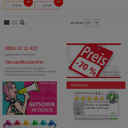
58%
57%
3.3 ml
6.6 ml
pro Seite
0800-10 11 422
gebührenfreie Rufnummer
Versandkostenfrei
innerhalb Deutschlands bei einem
Mindestbestellwert von 13,99 Euro oder bei
Einsendung eines Kassenrezeptes
Bewertung