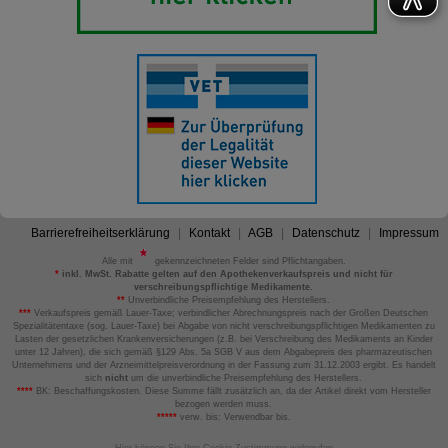
Barrierefreiheitserklärung
Kontakt
AGB
Datenschutz
Impressum
Alle mit
gekennzeichneten Felder sind Pflichtangaben.
*
inkl. MwSt. Rabatte gelten auf den Apothekenverkaufspreis und nicht für
verschreibungspflichtige Medikamente.
**
Unverbindliche Preisempfehlung des Herstellers.
***
Verkaufspreis gemäß Lauer-Taxe; verbindlicher Abrechnungspreis nach der Großen Deutschen
Spezialitätentaxe (sog. Lauer-Taxe) bei Abgabe von nicht verschreibungspflichtigen Medikamenten zu
Lasten der gesetzlichen Krankenversicherungen (z.B. bei Verschreibung des Medikaments an Kinder
unter 12 Jahren), die sich gemäß §129 Abs. 5a SGB V aus dem Abgabepreis des pharmazeutischen
Unternehmens und der Arzneimittelpreisverordnung in der Fassung zum 31.12.2003 ergibt. Es handelt
sich
nicht
um die unverbindliche Preisempfehlung des Herstellers.
****
BK: Beschaffungskosten. Diese Summe fällt zusätzlich an, da der Artikel direkt vom Hersteller
bezogen werden muss.
*****
verw. bis: Verwendbar bis.
Hier können Sie Ihre Cookie-Zustimmung widerrufen