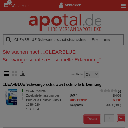
0
Anmelden
Warenkorb
Sie suchen nach:
„
CLEARBLUE
Schwangerschaftstest schnelle Erkennung
“
pro Seite
CLEARBLUE Schwangerschaftstest schnelle Erkennung
WICK Pharma -
0
Zweigniederlassung der
UVP
**
10,05 €
Unser Preis
*
6,19 €
Procter & Gamble GmbH
12894020
Sie sparen
3,86 €
(
38%
)
1
St
Test
Details