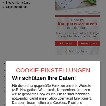
Neukundenprämie
Stellenangebote
Suche verfeinern
COOKIE-EINSTELLUNGEN
Kategorien
Clearblue (2)
Wir schützen Ihre Daten!
Kinderwunsch (2)
Schwangerschaftstest (1)
Für die ordnungsgemäße Funktion unserer Website
Clearblue Schwangerschaftstest (1)
(z.B. Navigation, Warenkorb, Kundenkonto) setzen
Weitere Arzneimittel (1)
wir so genannte Cookies ein. Diese sind technisch
notwendig, damit unser Shop überhaupt funktioniert.
Packungsgröße
Darüber hinaus helfen uns Cookies, Pixel und
5 St (2)