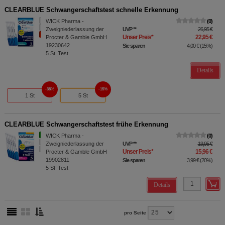
CLEARBLUE Schwangerschaftstest schnelle Erkennung
WICK Pharma -
0
Zweigniederlassung der
UVP
**
26,95 €
Unser Preis
*
22,95 €
Procter & Gamble GmbH
19230642
Sie sparen
4,00 €
(
15%
)
5
St
Test
Details
38%
15%
1 St
5 St
CLEARBLUE Schwangerschaftstest frühe Erkennung
WICK Pharma -
0
Zweigniederlassung der
UVP
**
19,95 €
Unser Preis
*
15,96 €
Procter & Gamble GmbH
19902811
Sie sparen
3,99 €
(
20%
)
5
St
Test
Details
pro Seite