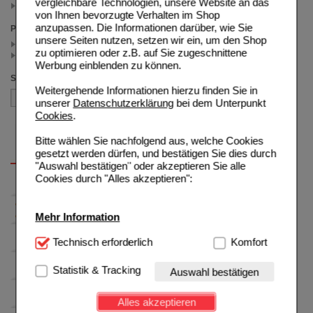
vergleichbare Technologien, unsere Website an das
1 St (1)
von Ihnen bevorzugte Verhalten im Shop
anzupassen. Die Informationen darüber, wie Sie
Preis
unsere Seiten nutzen, setzen wir ein, um den Shop
< 20.00 (2)
zu optimieren oder z.B. auf Sie zugeschnittene
>= 20.00 (1)
Werbung einblenden zu können.
Sortieren nach
Weitergehende Informationen hierzu finden Sie in
unserer
Datenschutzerklärung
bei dem Unterpunkt
Cookies
.
Bitte wählen Sie nachfolgend aus, welche Cookies
gesetzt werden dürfen, und bestätigen Sie dies durch
"Auswahl bestätigen" oder akzeptieren Sie alle
Cookies durch "Alles akzeptieren":
Mehr Information
Technisch Notwendig:
Technisch erforderlich
Hierbei handelt es sich um
Komfort
Cookies, die für die Grundfunktionen unserer
Website notwendig sind (z.B. Navigation, Warenkorb,
Statistik & Tracking
Auswahl bestätigen
Kundenkonto), weshalb auf diese nicht verzichtet
werden kann.
Alles akzeptieren