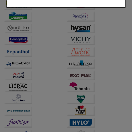
Komfort:
Diese Cookies werden genutzt um das
Einkaufserlebnis noch ansprechender zu gestalten,
beispielsweise für die Wiedererkennung des
Besuchers oder unsere Seite an bevorzugte
Verhaltensweisen (z.B. Spracheinstellung)
anzupassen. Komfort-Cookies ermöglichen es uns
auch auf Ihre Bedürfnisse zugeschrittene Inhalte
anzuzeigen und unser Partnerprogramm zu
betreiben.
Statistik & Tracking:
Hierüber lassen sich
Informationen über die Art und Weise der Nutzung
unserer Website sammeln, mit deren Hilfe wir unsere
Website weiter für Sie optimieren können, den Inhalt
auf unserer Website aber auch die Werbung auf
Drittseiten möglichst relevant für Sie zu gestalten.
Bitte beachten Sie, dass Daten hierfür teilweise an
Dritte wie z.B. Google oder soziale Medien
übertragen werden.