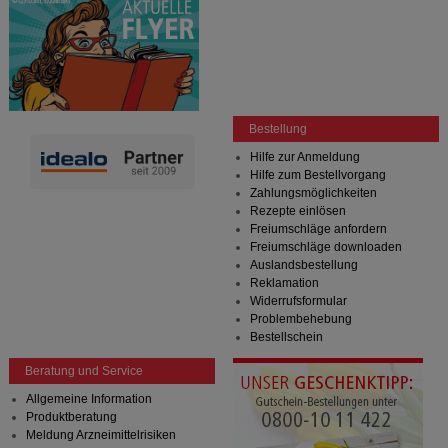
Dritte wie z.B. Google oder soziale Medien
übertragen werden.
Bestellung
Hilfe zur Anmeldung
Hilfe zum Bestellvorgang
Zahlungsmöglichkeiten
Rezepte einlösen
Freiumschläge anfordern
Freiumschläge downloaden
Auslandsbestellung
Reklamation
Widerrufsformular
Problembehebung
Bestellschein
Beratung und Service
Allgemeine Information
Produktberatung
Meldung Arzneimittelrisiken