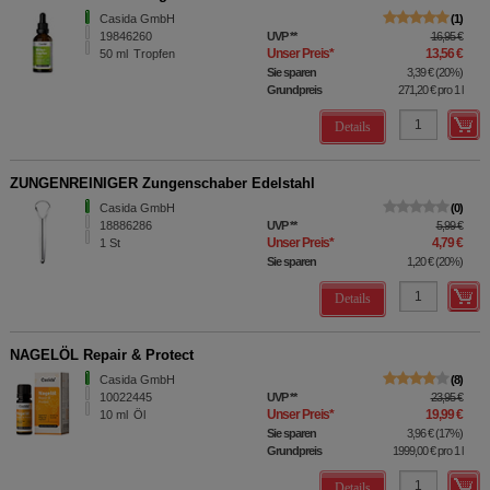
Casida GmbH
1
19846260
UVP
**
16,95 €
Unser Preis
*
13,56 €
50
ml
Tropfen
Sie sparen
3,39 €
(
20%
)
Grundpreis
271,20 €
pro 1 l
Details
ZUNGENREINIGER Zungenschaber Edelstahl
Casida GmbH
0
18886286
UVP
**
5,99 €
Unser Preis
*
4,79 €
1
St
Sie sparen
1,20 €
(
20%
)
Details
NAGELÖL Repair & Protect
Casida GmbH
8
10022445
UVP
**
23,95 €
Unser Preis
*
19,99 €
10
ml
Öl
Sie sparen
3,96 €
(
17%
)
Grundpreis
1999,00 €
pro 1 l
Details