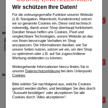
Casida GmbH
1
17975409
UVP
**
19,95 €
Wir schützen Ihre Daten!
Unser Preis
*
15,96 €
90
St
Kapseln
Sie sparen
3,99 €
(
20%
)
Für die ordnungsgemäße Funktion unserer Website
(z.B. Navigation, Warenkorb, Kundenkonto) setzen
Details
wir so genannte Cookies ein. Diese sind technisch
notwendig, damit unser Shop überhaupt funktioniert.
Darüber hinaus helfen uns Cookies, Pixel und
MUND-GESUND Fluid Repair & Protect
vergleichbare Technologien, unsere Website an das
Casida GmbH
2
von Ihnen bevorzugte Verhalten im Shop
10086681
UVP
**
14,95 €
anzupassen. Die Informationen darüber, wie Sie
Unser Preis
*
11,79 €
10
ml
Öl
unsere Seiten nutzen, setzen wir ein, um den Shop
Sie sparen
3,16 €
(
21%
)
zu optimieren oder z.B. auf Sie zugeschnittene
Grundpreis
1179,00 €
pro 1 l
Werbung einblenden zu können.
Details
Weitergehende Informationen hierzu finden Sie in
unserer
Datenschutzerklärung
bei dem Unterpunkt
MAGNESIUMCITRAT Kapseln Vital
Cookies
.
Casida GmbH
1
Bitte wählen Sie nachfolgend aus, welche Cookies
14362474
UVP
**
17,95 €
gesetzt werden dürfen, und bestätigen Sie dies durch
Unser Preis
*
14,99 €
120
St
Kapseln
"Auswahl bestätigen" oder akzeptieren Sie alle
Sie sparen
2,96 €
(
16%
)
Cookies durch "Alles akzeptieren":
Details