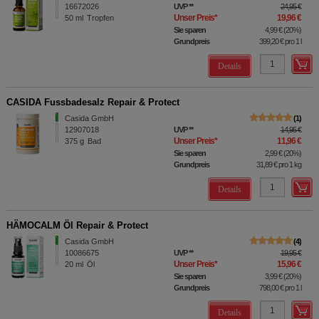
16672026
UVP
**
24,95 €
Unser Preis
*
19,96 €
50
ml
Tropfen
Sie sparen
4,99 €
(
20%
)
Grundpreis
399,20 €
pro 1 l
Details
CASIDA Fussbadesalz Repair & Protect
Casida GmbH
1
12907018
UVP
**
14,95 €
Unser Preis
*
11,96 €
375
g
Bad
Sie sparen
2,99 €
(
20%
)
Grundpreis
31,89 €
pro 1 kg
Details
HÄMOCALM Öl Repair & Protect
Casida GmbH
4
10086675
UVP
**
19,95 €
Unser Preis
*
15,96 €
20
ml
Öl
Sie sparen
3,99 €
(
20%
)
Grundpreis
798,00 €
pro 1 l
Details