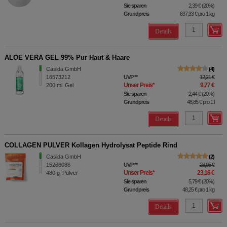
Sie sparen
2,39 €
(
20%
)
Grundpreis
637,33 €
pro 1 kg
Details
ALOE VERA GEL 99% Pur Haut & Haare
Casida GmbH
4
16573212
UVP
**
12,21 €
Unser Preis
*
9,77 €
200
ml
Gel
Sie sparen
2,44 €
(
20%
)
Grundpreis
48,85 €
pro 1 l
Details
COLLAGEN PULVER Kollagen Hydrolysat Peptide Rind
Casida GmbH
2
15266086
UVP
**
28,95 €
Unser Preis
*
23,16 €
480
g
Pulver
Sie sparen
5,79 €
(
20%
)
Grundpreis
48,25 €
pro 1 kg
Details