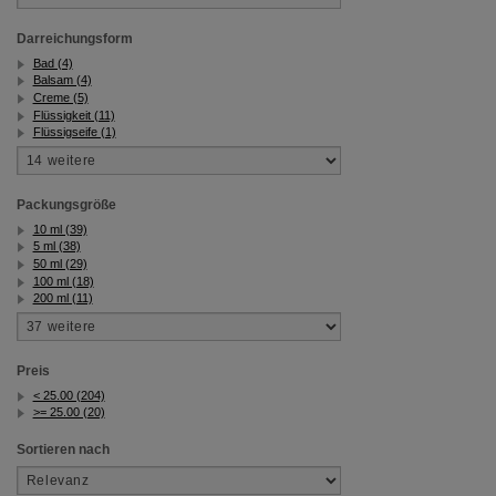
Darreichungsform
Bad (4)
Balsam (4)
Creme (5)
Flüssigkeit (11)
Flüssigseife (1)
Packungsgröße
10 ml (39)
5 ml (38)
50 ml (29)
100 ml (18)
200 ml (11)
Preis
< 25.00 (204)
>= 25.00 (20)
Sortieren nach