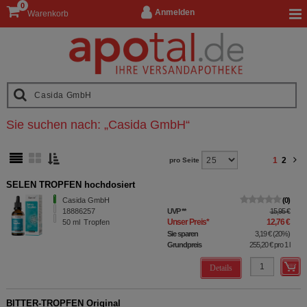
0
Anmelden
Warenkorb
Sie suchen nach:
„
Casida GmbH
“
1
2
pro Seite
SELEN TROPFEN hochdosiert
Casida GmbH
0
18886257
UVP
**
15,95 €
Unser Preis
*
12,76 €
50
ml
Tropfen
Sie sparen
3,19 €
(
20%
)
Grundpreis
255,20 €
pro 1 l
Details
BITTER-TROPFEN Original