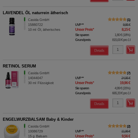
LAVENDEL ÖL naturrein ätherisch
Casida GmbH
1
15880722
UVP
**
9,95 €
Unser Preis
*
8,15 €
10
ml
Öl, ätherisches
Sie sparen
1,80 €
(
18%
)
Grundpreis
815,00 €
pro 1 l
Details
RETINOL SERUM
Casida GmbH
7
14044047
UVP
**
24,95 €
Unser Preis
*
19,96 €
30
ml
Flüssigkeit
Sie sparen
4,99 €
(
20%
)
Grundpreis
665,33 €
pro 1 l
Details
ENGELWURZBALSAM Baby & Kinder
Casida GmbH
2
10086729
UVP
**
11,95 €
Unser Preis
*
9,56 €
15
g
Balsam