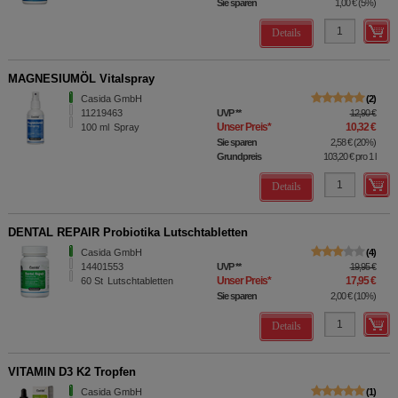
Sie sparen
1,00 €
(
5%
)
Details
MAGNESIUMÖL Vitalspray
Casida GmbH
2
11219463
UVP
**
12,90 €
Unser Preis
*
10,32 €
100
ml
Spray
Sie sparen
2,58 €
(
20%
)
Grundpreis
103,20 €
pro 1 l
Details
DENTAL REPAIR Probiotika Lutschtabletten
Casida GmbH
4
14401553
UVP
**
19,95 €
Unser Preis
*
17,95 €
60
St
Lutschtabletten
Sie sparen
2,00 €
(
10%
)
Details
VITAMIN D3 K2 Tropfen
Casida GmbH
1