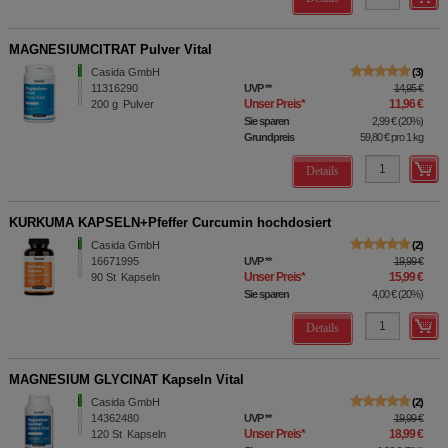
MAGNESIUMCITRAT Pulver Vital
Casida GmbH
3
11316290
UVP
**
14,95 €
Unser Preis
*
11,96 €
200
g
Pulver
Sie sparen
2,99 €
(
20%
)
Grundpreis
59,80 €
pro 1 kg
Details
KURKUMA KAPSELN+Pfeffer Curcumin hochdosiert
Casida GmbH
2
16671995
UVP
**
19,99 €
Unser Preis
*
15,99 €
90
St
Kapseln
Sie sparen
4,00 €
(
20%
)
Details
MAGNESIUM GLYCINAT Kapseln Vital
Casida GmbH
2
14362480
UVP
**
19,99 €
Unser Preis
*
18,99 €
120
St
Kapseln