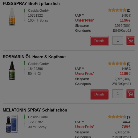
FUSSSPRAY BioFit pflanzlich
Casida GmbH
1
10751322
UVP
**
14,95 €
Unser Preis
*
11,96 €
100
ml
Spray
Sie sparen
2,99 €
(
20%
)
Grundpreis
119,60 €
pro 1 l
Details
ROSMARIN ÖL Haare & Kopfhaut
Casida GmbH
1
18424396
UVP
**
14,95 €
Unser Preis
*
11,96 €
50
ml
Öl
Sie sparen
2,99 €
(
20%
)
Grundpreis
239,20 €
pro 1 l
Details
MELATONIN SPRAY Schlaf schön
Casida GmbH
3
17203782
UVP
**
9,95 €
Unser Preis
*
7,89 €
30
ml
Spray
Sie sparen
2,06 €
(
21%
)
Grundpreis
263,00 €
pro 1 l