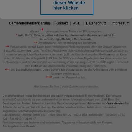
Barrierefreiheitserklärung
Kontakt
AGB
Datenschutz
Impressum
Alle mit
gekennzeichneten Felder sind Pflichtangaben.
*
inkl. MwSt. Rabatte gelten auf den Apothekenverkaufspreis und nicht für
verschreibungspflichtige Medikamente.
**
Unverbindliche Preisempfehlung des Herstellers.
***
Verkaufspreis gemäß Lauer-Taxe; verbindlicher Abrechnungspreis nach der Großen Deutschen
Spezialitätentaxe (sog. Lauer-Taxe) bei Abgabe von nicht verschreibungspflichtigen Medikamenten zu
Lasten der gesetzlichen Krankenversicherungen (z.B. bei Verschreibung des Medikaments an Kinder
unter 12 Jahren), die sich gemäß §129 Abs. 5a SGB V aus dem Abgabepreis des pharmazeutischen
Unternehmens und der Arzneimittelpreisverordnung in der Fassung zum 31.12.2003 ergibt. Es handelt
sich
nicht
um die unverbindliche Preisempfehlung des Herstellers.
****
BK: Beschaffungskosten. Diese Summe fällt zusätzlich an, da der Artikel direkt vom Hersteller
bezogen werden muss.
*****
verw. bis: Verwendbar bis.
Hier können Sie Ihre Cookie-Zustimmung widerrufen
Die angegebenen Preise beinhalten die gesetzlich vorgeschriebene Mehrwertsteuer. Der Versand
innerhalb Deutschlands ist versandkostenfrei bei einem Mindestbestellwert von 13,99 Euro. Bei
Sendungen ins Ausland fallen durch erhöhte Versicherungsgebühren Mehrkosten an
Versandkosten
Bei
Artikeln, die wir ausschließlich über den Hersteller beziehen können, fallen unter Umständen
sogenannte Beschaffungskosten an (siehe BK).
Bad Apotheke Henning Fichter e.K. - Frankfurter Str. 27 - 49214 Bad Rothenfelde - Tel 0800 / 10 11
422 - Fax 05424 / 21 64 47
Preisänderungen und Irrtümer sind vorbehalten. Abgabe nur in haushaltsüblichen Mengen.
Alle Angaben ohne Gewähr.