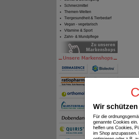
Schmerzmittel
Themen-Welten
Tiergesundheit & Tierbedarf
Vegan - vegetarisch
Vitamine & Sport
Zahn- & Mundpflege
C
Wir schützen 
Für die ordnungsgemäß
genannte Cookies ein. 
helfen uns Cookies, P
im Shop anzupassen. D
optimieren oder z.B. 