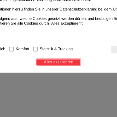
ionen hierzu finden Sie in unserer
Datenschutzerklärung
bei dem Un
folgend aus, welche Cookies gesetzt werden dürfen, und bestätigen S
tieren Sie alle Cookies durch "Alles akzeptieren":
g:
Hierbei handelt es sich um Cookies, die für die Grundfunktionen u
lich
Komfort
Statistik & Tracking
avigation, Warenkorb, Kundenkonto), weshalb auf diese nicht verzich
s werden genutzt um das Einkaufserlebnis noch ansprechender zu g
Alles akzeptieren
e Wiedererkennung des Besuchers oder unsere Seite an bevorzugte Ve
zupassen. Komfort-Cookies ermöglichen es uns auch auf Ihre Bedürf
d unser Partnerprogramm zu betreiben.
ierüber lassen sich Informationen über die Art und Weise der Nutzu
fe wir unsere Website weiter für Sie optimieren können, den Inhalt a
ittseiten möglichst relevant für Sie zu gestalten. Bitte beachten Sie
e z.B. Google oder soziale Medien übertragen werden.