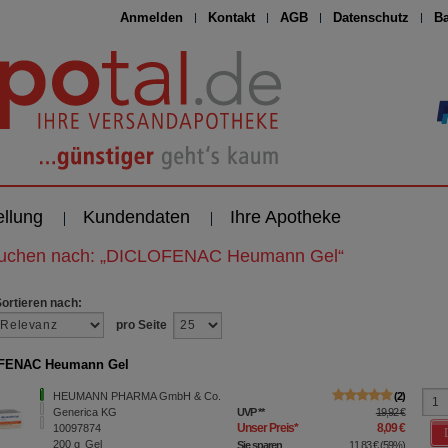
Anmelden
Kontakt
AGB
Datenschutz
Ba
ellung
Kundendaten
Ihre Apotheke
suchen nach:
„
DICLOFENAC Heumann Gel
“
Sortieren nach:
pro Seite
FENAC Heumann Gel
HEUMANN PHARMA GmbH & Co.
2
Generica KG
UVP
**
19,92 €
Unser Preis
*
8,09 €
10097874
200
g
Gel
Sie sparen
11,83 €
(
59%
)