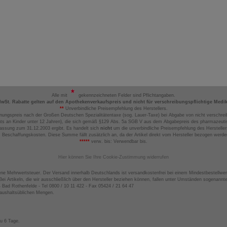
Alle mit
gekennzeichneten Felder sind Pflichtangaben.
MwSt. Rabatte gelten auf den Apothekenverkaufspreis und nicht für verschreibungspflichtige Medi
**
Unverbindliche Preisempfehlung des Herstellers.
nungspreis nach der Großen Deutschen Spezialitätentaxe (sog. Lauer-Taxe) bei Abgabe von nicht verschrei
ts an Kinder unter 12 Jahren), die sich gemäß §129 Abs. 5a SGB V aus dem Abgabepreis des pharmazeutis
assung zum 31.12.2003 ergibt. Es handelt sich
nicht
um die unverbindliche Preisempfehlung des Hersteller
 Beschaffungskosten. Diese Summe fällt zusätzlich an, da der Artikel direkt vom Hersteller bezogen werd
*****
verw. bis: Verwendbar bis.
Hier können Sie Ihre Cookie-Zustimmung widerrufen
ene Mehrwertsteuer. Der Versand innerhalb Deutschlands ist versandkostenfrei bei einem Mindestbestellwer
ei Artikeln, die wir ausschließlich über den Hersteller beziehen können, fallen unter Umständen sogenann
4 Bad Rothenfelde - Tel 0800 / 10 11 422 - Fax 05424 / 21 64 47
haushaltsüblichen Mengen.
zu 6 Tage.