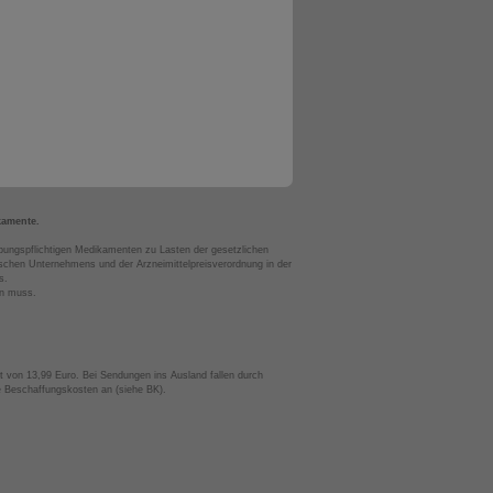
kamente.
bungspflichtigen Medikamenten zu Lasten der gesetzlichen
chen Unternehmens und der Arzneimittelpreisverordnung in der
s.
en muss.
t von 13,99 Euro. Bei Sendungen ins Ausland fallen durch
te Beschaffungskosten an (siehe BK).