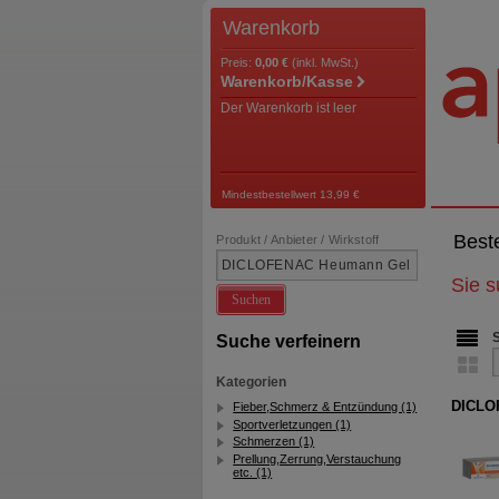
Warenkorb
Preis:
0,00 €
(inkl. MwSt.)
Warenkorb/Kasse
Der Warenkorb ist leer
Mindestbestellwert 13,99 €
Best
Produkt / Anbieter / Wirkstoff
Sie 
Suchen
Suche verfeinern
Kategorien
DICLO
Fieber,Schmerz & Entzündung (1)
Sportverletzungen (1)
Schmerzen (1)
Prellung,Zerrung,Verstauchung
etc. (1)