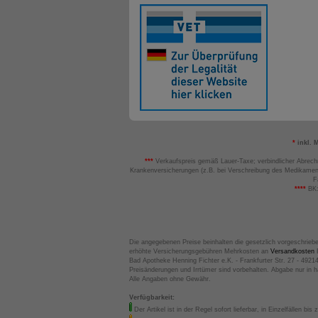
*
inkl. 
***
Verkaufspreis gemäß Lauer-Taxe; verbindlicher Abrech
Krankenversicherungen (z.B. bei Verschreibung des Medikamen
F
****
BK:
Die angegebenen Preise beinhalten die gesetzlich vorgeschrieb
erhöhte Versicherungsgebühren Mehrkosten an
Versandkosten
B
Bad Apotheke Henning Fichter e.K. - Frankfurter Str. 27 - 4921
Preisänderungen und Irrtümer sind vorbehalten. Abgabe nur in 
Alle Angaben ohne Gewähr.
Verfügbarkeit:
Der Artikel ist in der Regel sofort lieferbar, in Einzelfällen bis 