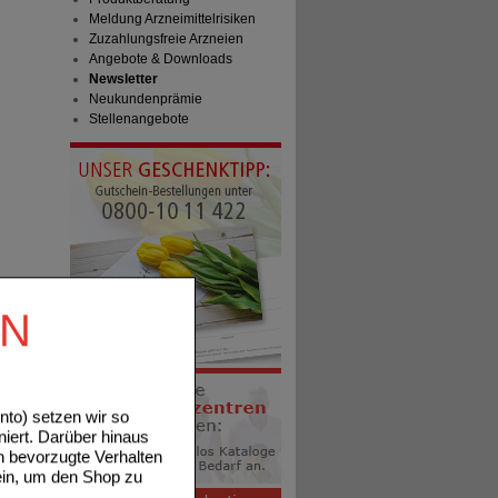
Meldung Arzneimittelrisiken
Zuzahlungsfreie Arzneien
Angebote & Downloads
Newsletter
Neukundenprämie
Stellenangebote
EN
to) setzen wir so
niert. Darüber hinaus
n bevorzugte Verhalten
ein, um den Shop zu