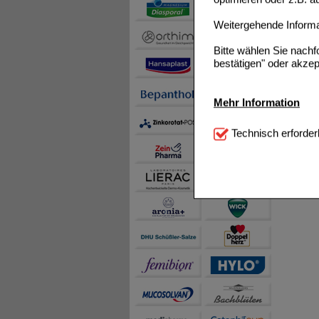
Weitergehende Informat
Bitte wählen Sie nach
bestätigen" oder akzep
Mehr Information
Technisch Notwendi
Technisch erforder
notwendig sind (z.B. N
Komfort:
Diese Cookie
beispielsweise für di
Spracheinstellung) an
Inhalte anzuzeigen un
Statistik & Tracking:
H
sammeln, mit deren Hil
auch die Werbung auf Dr
teilweise an Dritte wi