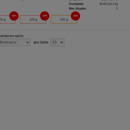
Grundpreis
40,45 €
pro 1 kg
Max. Abgabe:
5
60%
60%
59%
50 g
100 g
200 g
Sortieren nach:
pro Seite