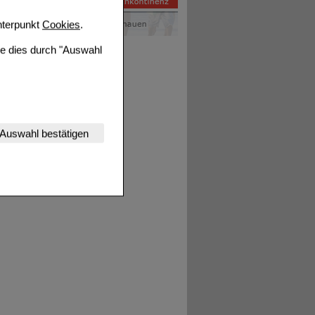
terpunkt
Cookies
.
ie dies durch "Auswahl
nserer Website
Auswahl bestätigen
tet werden kann.
estalten,
rhaltensweisen (z.B.
nisse zugeschrittene
ng unserer Website
uf unserer Website aber
, dass Daten hierfür