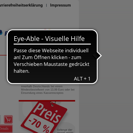
rrierefreiheitserklärung
Impressum
Seite drucken
0800-10 11 422
gebührenfreie Rufnummer
Versandkostenfrei
innerhalb Deutschlands bei einem
Mindestbestellwert von 13,99 Euro oder bei
Einsendung eines Kassenrezeptes
Details