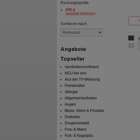
Packungsgröße
200 g
(auswahl entfernen)
Sortieren nach
Angebote
Topseller
Apothekensortiment
NEU bei uns
Aus der TV-Werbung
Preisknüller
Allergie
Allgemeinbefinden
Augen
Blase, Niere & Prostata
Diabetes
Drogeriemarkt
Frau & Mann
Fuß- & Nagelpilz