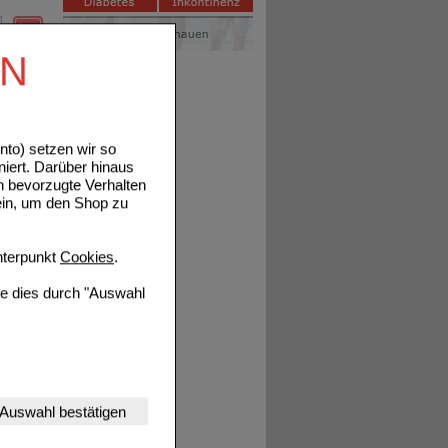
EN
Details
to) setzen wir so
niert. Darüber hinaus
n bevorzugte Verhalten
Details
ein, um den Shop zu
terpunkt
Cookies
.
ie dies durch "Auswahl
Details
nserer Website
Auswahl bestätigen
tet werden kann.