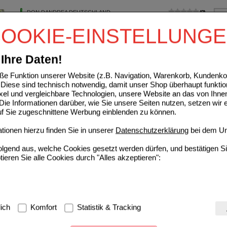
DON DANDREA DEUTSCHLAND
0
AG
UVP
**
4,95 €
OOKIE-EINSTELLUNG
Unser Preis
*
3,32 €
11286666
16
St
Tampon
Sie sparen
1,63 €
(
33%
)
Ihre Daten!
S Zahnpasta Kids Bubble Gum ohne Fluor
e Funktion unserer Website (z.B. Navigation, Warenkorb, Kundenkon
DON DANDREA DEUTSCHLAND
1
Diese sind technisch notwendig, damit unser Shop überhaupt funktio
AG
UVP
**
3,69 €
Unser Preis
*
2,95 €
16677035
ixel und vergleichbare Technologien, unsere Website an das von Ihne
50
ml
Zahncreme
Sie sparen
0,74 €
(
20%
)
ie Informationen darüber, wie Sie unsere Seiten nutzen, setzen wir 
Grundpreis
59,00 €
pro 1 l
auf Sie zugeschnittene Werbung einblenden zu können.
ionen hierzu finden Sie in unserer
Datenschutzerklärung
bei dem Un
ATTESTÄBCHEN 100% Bio-Baumwolle MASMI
DON DANDREA DEUTSCHLAND
0
folgend aus, welche Cookies gesetzt werden dürfen, und bestätigen S
AG
UVP
**
2,49 €
tieren Sie alle Cookies durch "Alles akzeptieren":
Unser Preis
*
1,99 €
11286956
200
St
Sie sparen
0,50 €
(
20%
)
AMPONS Super m.Applik.100% Bio-Baumw.MASMI
g:
Hierbei handelt es sich um Cookies, die für die Grundfunktionen u
lich
Komfort
Statistik & Tracking
DON DANDREA DEUTSCHLAND
0
avigation, Warenkorb, Kundenkonto), weshalb auf diese nicht verzich
AG
UVP
**
4,95 €
Unser Preis
*
3,32 €
11286749