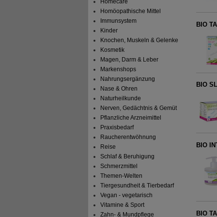
Homecare
Homöopathische Mittel
Immunsystem
BIO TA
Kinder
Knochen, Muskeln & Gelenke
Kosmetik
Magen, Darm & Leber
Markenshops
Nahrungsergänzung
BIO S
Nase & Ohren
Naturheilkunde
Nerven, Gedächtnis & Gemüt
Pflanzliche Arzneimittel
Praxisbedarf
Raucherentwöhnung
BIO I
Reise
Schlaf & Beruhigung
Schmerzmittel
Themen-Welten
Tiergesundheit & Tierbedarf
Vegan - vegetarisch
Vitamine & Sport
BIO T
Zahn- & Mundpflege