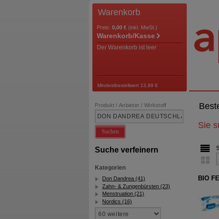
Warenkorb
Preis:
0,00 €
(inkl. MwSt.)
Warenkorb/Kasse
Der Warenkorb ist leer
Mindestbestellwert 13,99 €
Best
Produkt / Anbieter / Wirkstoff
Sie 
Suchen
Suche verfeinern
Kategorien
BIO F
Don Dandrea (41)
Zahn- & Zungenbürsten (23)
Menstruation (21)
Nordics (16)