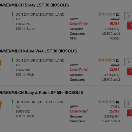
ONNENMILCH Spray LSF 30 BIOSOLIS
DON DANDREA DEUTSCHLAND
1
AG
UVP
**
16,95 €
Unser Preis
*
15,25 €
16657825
100
ml
Spray
Sie sparen
1,70 €
(
10%
)
Grundpreis
152,50 €
pro 1 l
MHD:
05/2027
ONNENMILCH+Aloe Vera LSF 30 BIOSOLIS
DON DANDREA DEUTSCHLAND
1
AG
UVP
**
16,95 €
Unser Preis
*
13,56 €
16657788
100
ml
Milch
Sie sparen
3,39 €
(
20%
)
Grundpreis
135,60 €
pro 1 l
ONNENMILCH Baby & Kids LSF 50+ BIOSOLIS
DON DANDREA DEUTSCHLAND
0
AG
UVP
**
17,95 €
Unser Preis
*
15,49 €
16657802
100
ml
Milch
Sie sparen
2,46 €
(
14%
)
Grundpreis
154,90 €
pro 1 l