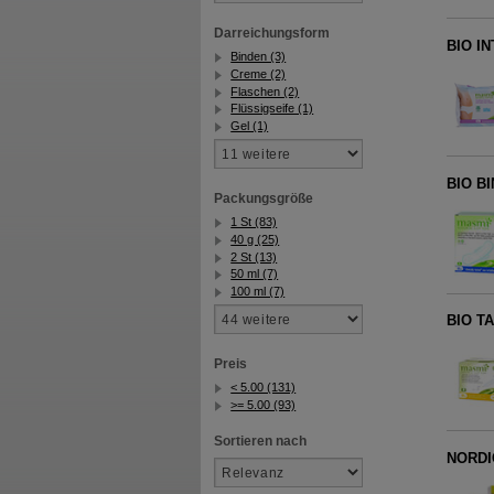
Darreichungsform
BIO I
Binden (3)
Creme (2)
Flaschen (2)
Flüssigseife (1)
Gel (1)
BIO BI
Packungsgröße
1 St (83)
40 g (25)
2 St (13)
50 ml (7)
100 ml (7)
BIO T
Preis
< 5.00 (131)
>= 5.00 (93)
Sortieren nach
NORDIC