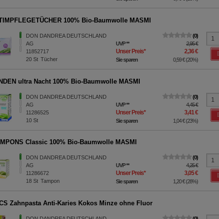
NTIMPFLEGETÜCHER 100% Bio-Baumwolle MASMI
DON DANDREA DEUTSCHLAND
0
AG
UVP
**
2,95 €
Unser Preis
*
2,36 €
11852717
20
St
Tücher
Sie sparen
0,59 €
(
20%
)
NDEN ultra Nacht 100% Bio-Baumwolle MASMI
DON DANDREA DEUTSCHLAND
0
AG
UVP
**
4,45 €
Unser Preis
*
3,41 €
11286525
10
St
Sie sparen
1,04 €
(
23%
)
AMPONS Classic 100% Bio-Baumwolle MASMI
DON DANDREA DEUTSCHLAND
0
AG
UVP
**
4,25 €
Unser Preis
*
3,05 €
11286672
18
St
Tampon
Sie sparen
1,20 €
(
28%
)
S Zahnpasta Anti-Karies Kokos Minze ohne Fluor
DON DANDREA DEUTSCHLAND
0