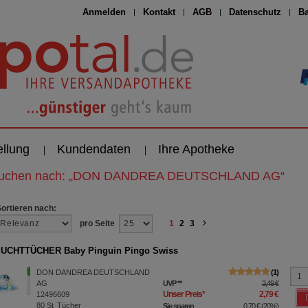
Anmelden
Kontakt
AGB
Datenschutz
Ba
ellung
Kundendaten
Ihre Apotheke
suchen nach:
„
DON DANDREA DEUTSCHLAND AG
“
Sortieren nach:
pro Seite
1
2
3
EUCHTTÜCHER Baby Pinguin Pingo Swiss
DON DANDREA DEUTSCHLAND
1
AG
UVP
**
3,49 €
Unser Preis
*
2,79 €
12496609
80
St
Tücher
Sie sparen
0,70 €
(
20%
)