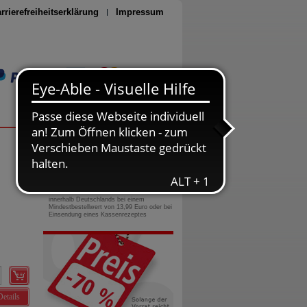
rrierefreiheitserklärung
Impressum
Seite drucken
0800-10 11 422
gebührenfreie Rufnummer
Versandkostenfrei
innerhalb Deutschlands bei einem
Mindestbestellwert von 13,99 Euro oder bei
Einsendung eines Kassenrezeptes
Details