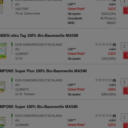
AG
UVP
**
3,95 €
Unser Preis
*
3,43 €
16677087
75
ml
Zahncreme
Sie sparen
0,52 €
(
13%
)
Grundpreis
45,73 €
pro 1 l
MHD:
06/2027
NDEN ultra Tag 100% Bio-Baumwolle MASMI
DON DANDREA DEUTSCHLAND
0
AG
UVP
**
4,35 €
Unser Preis
*
3,32 €
11286927
10
St
Sie sparen
1,03 €
(
24%
)
AMPONS Super Plus 100% Bio-Baumwolle MASMI
DON DANDREA DEUTSCHLAND
0
AG
UVP
**
4,45 €
Unser Preis
*
3,56 €
11286873
15
St
Tampon
Sie sparen
0,89 €
(
20%
)
AMPONS Super 100% Bio-Baumwolle MASMI
DON DANDREA DEUTSCHLAND
0
AG
UVP
**
4,35 €
Unser Preis
*
3,23 €
11286689