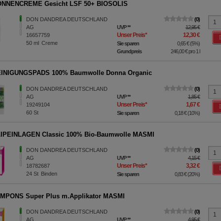
ONNENCREME Gesicht LSF 50+ BIOSOLIS
DON DANDREA DEUTSCHLAND
0
AG
UVP
**
12,95 €
Unser Preis
*
12,30 €
16657759
50
ml
Creme
Sie sparen
0,65 €
(
5%
)
Grundpreis
246,00 €
pro 1 l
EINIGUNGSPADS 100% Baumwolle Donna Organic
DON DANDREA DEUTSCHLAND
0
AG
UVP
**
1,85 €
Unser Preis
*
1,67 €
19249104
60
St
Sie sparen
0,18 €
(
10%
)
LIPEINLAGEN Classic 100% Bio-Baumwolle MASMI
DON DANDREA DEUTSCHLAND
0
AG
UVP
**
4,15 €
Unser Preis
*
3,32 €
18782687
24
St
Binden
Sie sparen
0,83 €
(
20%
)
AMPONS Super Plus m.Applikator MASMI
DON DANDREA DEUTSCHLAND
0
AG
UVP
**
4,95 €