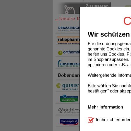
C
Wir schützen 
NORDIC
Für die ordnungsgemäß
genannte Cookies ein. 
helfen uns Cookies, P
im Shop anzupassen. D
optimieren oder z.B. 
Weitergehende Informat
BIO W
Bitte wählen Sie nach
bestätigen" oder akzep
Mehr Information
BIO T
Technisch Notwendi
Technisch erforder
notwendig sind (z.B. N