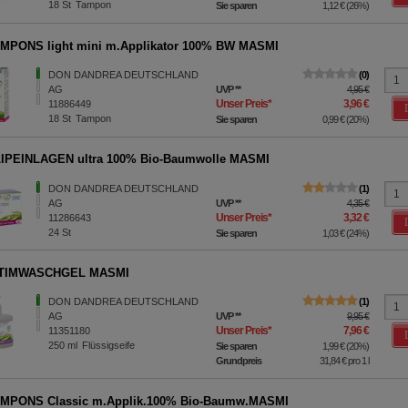
18
St
Tampon
Sie sparen
1,12 €
(
26%
)
MPONS light mini m.Applikator 100% BW MASMI
DON DANDREA DEUTSCHLAND
0
AG
UVP
**
4,95 €
Unser Preis
*
3,96 €
11886449
18
St
Tampon
Sie sparen
0,99 €
(
20%
)
LIPEINLAGEN ultra 100% Bio-Baumwolle MASMI
DON DANDREA DEUTSCHLAND
1
AG
UVP
**
4,35 €
Unser Preis
*
3,32 €
11286643
24
St
Sie sparen
1,03 €
(
24%
)
NTIMWASCHGEL MASMI
DON DANDREA DEUTSCHLAND
1
AG
UVP
**
9,95 €
Unser Preis
*
7,96 €
11351180
250
ml
Flüssigseife
Sie sparen
1,99 €
(
20%
)
Grundpreis
31,84 €
pro 1 l
AMPONS Classic m.Applik.100% Bio-Baumw.MASMI