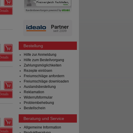
Details
Bestellung
Hilfe zur Anmeldung
Details
Hilfe zum Bestellvorgang
Zahlungsmöglichkeiten
Rezepte einlösen
Freiumschläge anfordern
Freiumschläge downloaden
Auslandsbestellung
Reklamation
Details
Widerrufsformular
Problembehebung
Bestellschein
Beratung und Service
Allgemeine Information
Details
Produktberatung