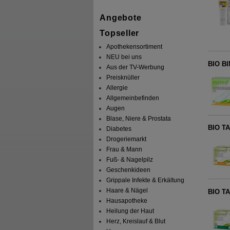
Angebote
Topseller
Apothekensortiment
NEU bei uns
BIO BI
Aus der TV-Werbung
Preisknüller
Allergie
Allgemeinbefinden
Augen
Blase, Niere & Prostata
BIO T
Diabetes
Drogeriemarkt
Frau & Mann
Fuß- & Nagelpilz
Geschenkideen
Grippale Infekte & Erkältung
Haare & Nägel
BIO T
Hausapotheke
Heilung der Haut
Herz, Kreislauf & Blut