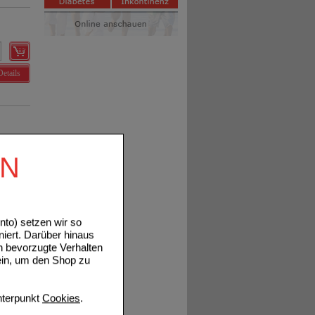
Details
EN
Details
to) setzen wir so
niert. Darüber hinaus
n bevorzugte Verhalten
ein, um den Shop zu
Details
terpunkt
Cookies
.