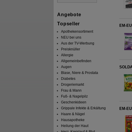
Angebote
Topseller
EM-EUK
Apothekensortiment
NEU bei uns
Aus der TV-Werbung
Preisknüller
Allergie
Allgemeinbefinden
Augen
SOLDAN
Blase, Niere & Prostata
Diabetes
Drogeriemarkt
Frau & Mann
Fuß- & Nagelpilz
Geschenkideen
Grippale Infekte & Erkältung
EM-EUK
Haare & Nägel
Hausapotheke
Heilung der Haut
Herz, Kreislauf & Blut