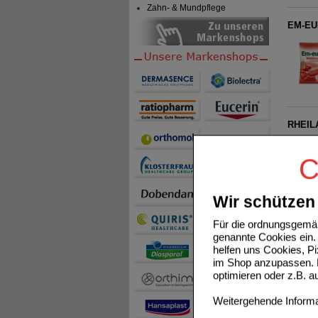
Zahn- & Mundpflege
EM-EUK
RHEILA
C
Wir schützen 
Für die ordnungsgemäß
EM-EUK
genannte Cookies ein. 
helfen uns Cookies, P
im Shop anzupassen. D
optimieren oder z.B. 
Weitergehende Informat