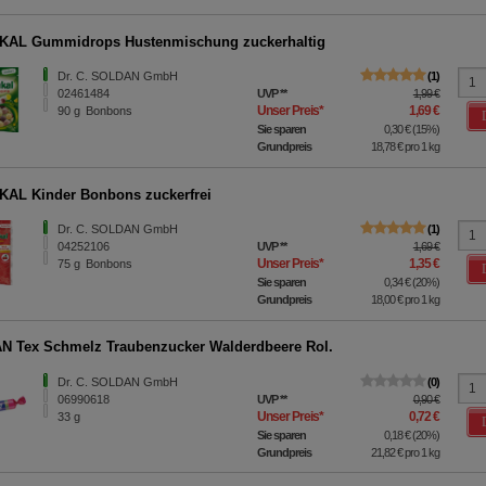
KAL Gummidrops Hustenmischung zuckerhaltig
Dr. C. SOLDAN GmbH
1
02461484
UVP
**
1,99 €
Unser Preis
*
1,69 €
90
g
Bonbons
Sie sparen
0,30 €
(
15%
)
Grundpreis
18,78 €
pro 1 kg
AL Kinder Bonbons zuckerfrei
Dr. C. SOLDAN GmbH
1
04252106
UVP
**
1,69 €
Unser Preis
*
1,35 €
75
g
Bonbons
Sie sparen
0,34 €
(
20%
)
Grundpreis
18,00 €
pro 1 kg
 Tex Schmelz Traubenzucker Walderdbeere Rol.
Dr. C. SOLDAN GmbH
0
06990618
UVP
**
0,90 €
Unser Preis
*
0,72 €
33
g
Sie sparen
0,18 €
(
20%
)
Grundpreis
21,82 €
pro 1 kg