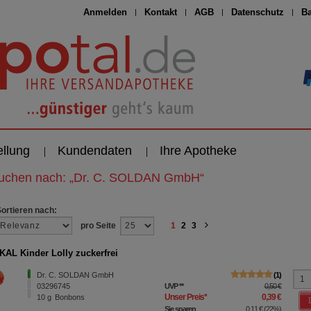
Anmelden
Kontakt
AGB
Datenschutz
Ba
ellung
Kundendaten
Ihre Apotheke
suchen nach:
„
Dr. C. SOLDAN GmbH
“
Sortieren nach:
pro Seite
1
2
3
AL Kinder Lolly zuckerfrei
Dr. C. SOLDAN GmbH
1
03296745
UVP
**
0,50 €
Unser Preis
*
0,39 €
10
g
Bonbons
Sie sparen
0,11 €
(
22%
)