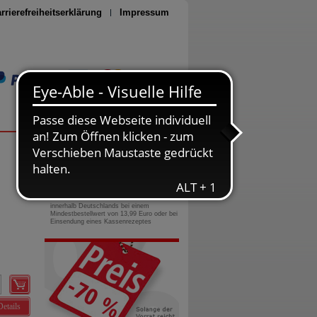
rrierefreiheitserklärung
Impressum
Seite drucken
0800-10 11 422
gebührenfreie Rufnummer
Versandkostenfrei
innerhalb Deutschlands bei einem
Mindestbestellwert von 13,99 Euro oder bei
Einsendung eines Kassenrezeptes
Details