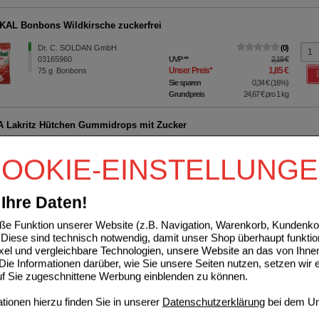
AL Bonbons Wildkirsche zuckerfrei
Dr. C. SOLDAN GmbH
0
03165960
UVP
**
2,19 €
Unser Preis
*
1,85 €
75
g
Bonbons
Sie sparen
0,34 €
(
16%
)
Grundpreis
24,67 €
pro 1 kg
 Lakritz Hütchen Gummidrops mit Zucker
Dr. C. SOLDAN GmbH
0
OOKIE-EINSTELLUNG
02461478
UVP
**
1,99 €
Unser Preis
*
1,59 €
90
g
Bonbons
Sie sparen
0,40 €
(
20%
)
Grundpreis
17,67 €
pro 1 kg
Ihre Daten!
e Funktion unserer Website (z.B. Navigation, Warenkorb, Kundenkon
AL Bonbons klassisch zuckerhaltig
Diese sind technisch notwendig, damit unser Shop überhaupt funktio
Dr. C. SOLDAN GmbH
0
ixel und vergleichbare Technologien, unsere Website an das von Ihne
03165724
UVP
**
2,99 €
ie Informationen darüber, wie Sie unsere Seiten nutzen, setzen wir 
Unser Preis
*
2,18 €
150
g
Bonbons
auf Sie zugeschnittene Werbung einblenden zu können.
Sie sparen
0,81 €
(
27%
)
Grundpreis
14,53 €
pro 1 kg
ionen hierzu finden Sie in unserer
Datenschutzerklärung
bei dem Un
23%
27%