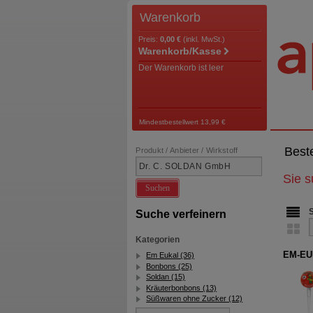
Warenkorb
Preis:
0,00 €
(inkl. MwSt.)
Warenkorb/Kasse
Der Warenkorb ist leer
Mindestbestellwert 13,99 €
Best
Produkt / Anbieter / Wirkstoff
Sie 
Suchen
Suche verfeinern
Kategorien
EM-EUK
Em Eukal (36)
Bonbons (25)
Soldan (15)
Kräuterbonbons (13)
Süßwaren ohne Zucker (12)