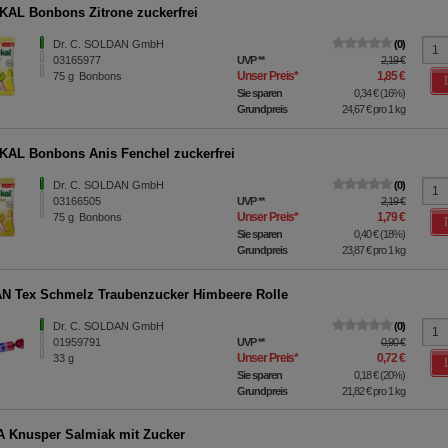
AL Bonbons Zitrone zuckerfrei
Dr. C. SOLDAN GmbH
0
03165977
UVP
**
2,19 €
Unser Preis
*
1,85 €
75
g
Bonbons
Sie sparen
0,34 €
(
16%
)
Grundpreis
24,67 €
pro 1 kg
AL Bonbons Anis Fenchel zuckerfrei
Dr. C. SOLDAN GmbH
0
03166505
UVP
**
2,19 €
Unser Preis
*
1,79 €
75
g
Bonbons
Sie sparen
0,40 €
(
18%
)
Grundpreis
23,87 €
pro 1 kg
 Tex Schmelz Traubenzucker Himbeere Rolle
Dr. C. SOLDAN GmbH
0
01959791
UVP
**
0,90 €
Unser Preis
*
0,72 €
33
g
Sie sparen
0,18 €
(
20%
)
Grundpreis
21,82 €
pro 1 kg
 Knusper Salmiak mit Zucker