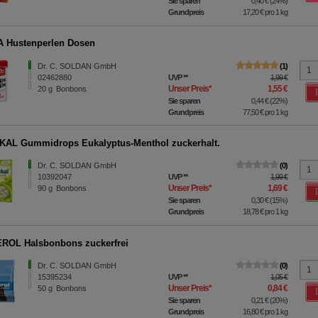
Sie sparen
0,40 €
(
24%
)
Grundpreis
17,20 €
pro 1 kg
 Hustenperlen Dosen
Dr. C. SOLDAN GmbH
1
02462880
UVP
**
1,99 €
Unser Preis
*
1,55 €
20
g
Bonbons
Sie sparen
0,44 €
(
22%
)
Grundpreis
77,50 €
pro 1 kg
AL Gummidrops Eukalyptus-Menthol zuckerhalt.
Dr. C. SOLDAN GmbH
0
10392047
UVP
**
1,99 €
Unser Preis
*
1,69 €
90
g
Bonbons
Sie sparen
0,30 €
(
15%
)
Grundpreis
18,78 €
pro 1 kg
ROL Halsbonbons zuckerfrei
Dr. C. SOLDAN GmbH
0
15395234
UVP
**
1,05 €
Unser Preis
*
0,84 €
50
g
Bonbons
Sie sparen
0,21 €
(
20%
)
Grundpreis
16,80 €
pro 1 kg