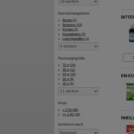
Darreichungsform
BITTE
Beutel (1)
Bonbons (53)
Extrakt (2)
Kautabletten (2)
Lutschpastillen (1)
Packungsgröße
75 g (24)
90 g (11)
33 g (10)
EM-EUK
50 g (8)
20 g (5)
Preis
< 2.50 (68)
>= 2.50 (10)
RHEILA
Sortieren nach