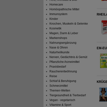
Homecare
Homöopathische Mittel
Immunsystem
RHEILA
Kinder
Knochen, Muskeln & Gelenke
Kosmetik
Magen, Darm & Leber
Markenshops
Nahrungsergänzung
Nase & Ohren
EM-EUK
Naturheilkunde
Nerven, Gedächtnis & Gemüt
Pflanzliche Arzneimittel
Praxisbedarf
Raucherentwöhnung
Reise
Schlaf & Beruhigung
KRÜGE
Schmerzmittel
Themen-Welten
Tiergesundheit & Tierbedarf
Vegan - vegetarisch
Vitamine & Sport