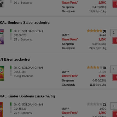
Unser Preis
*
1,59 €
90
g
Bonbons
Sie sparen
0,40 €
(
20%
)
Grundpreis
17,67 €
pro 1 kg
AL Bonbons Salbei zuckerfrei
Dr. C. SOLDAN GmbH
1
03166528
UVP
**
2,19 €
Unser Preis
*
1,85 €
75
g
Bonbons
Sie sparen
0,34 €
(
16%
)
Grundpreis
24,67 €
pro 1 kg
 Bären zuckerfrei
Dr. C. SOLDAN GmbH
6
05541189
UVP
**
2,19 €
Unser Preis
*
1,70 €
150
g
Bonbons
Sie sparen
0,49 €
(
22%
)
Grundpreis
11,33 €
pro 1 kg
AL Kinder Bonbons zuckerhaltig
Dr. C. SOLDAN GmbH
0
01486737
UVP
**
1,69 €
Unser Preis
*
1,29 €
75
g
Bonbons