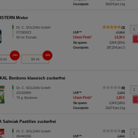
Grundpreis
39,00 €
pro 1 kg
RSTERN Mixtur
Dr. C. SOLDAN GmbH
1
07290923
UVP
**
17,95 €
Unser Preis
*
14,36 €
50
ml
Extrakt
Sie sparen
3,59 €
(
20%
)
Grundpreis
287,20 €
pro 1 l
20%
20%
10 ml
50 ml
AL Bonbons klassisch zuckerfrei
Dr. C. SOLDAN GmbH
0
03165859
UVP
**
2,19 €
Unser Preis
*
1,85 €
75
g
Bonbons
Sie sparen
0,34 €
(
16%
)
Grundpreis
24,67 €
pro 1 kg
 Salmiak Pastillen zuckerfrei
Dr. C. SOLDAN GmbH
0
06440266
UVP
**
1,99 €