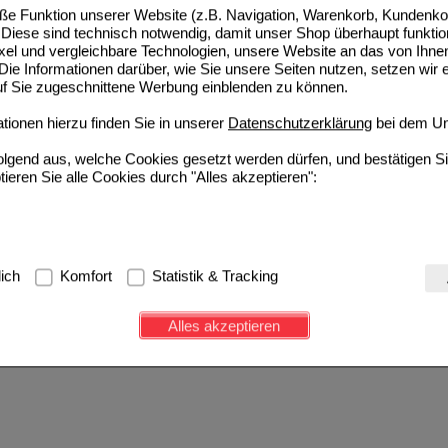
e Funktion unserer Website (z.B. Navigation, Warenkorb, Kundenkon
Diese sind technisch notwendig, damit unser Shop überhaupt funktio
ixel und vergleichbare Technologien, unsere Website an das von Ihne
ie Informationen darüber, wie Sie unsere Seiten nutzen, setzen wir 
auf Sie zugeschnittene Werbung einblenden zu können.
ionen hierzu finden Sie in unserer
Datenschutzerklärung
bei dem Un
folgend aus, welche Cookies gesetzt werden dürfen, und bestätigen S
tieren Sie alle Cookies durch "Alles akzeptieren":
g:
Hierbei handelt es sich um Cookies, die für die Grundfunktionen u
lich
Komfort
Statistik & Tracking
avigation, Warenkorb, Kundenkonto), weshalb auf diese nicht verzich
s werden genutzt um das Einkaufserlebnis noch ansprechender zu g
Alles akzeptieren
e Wiedererkennung des Besuchers oder unsere Seite an bevorzugte Ve
zupassen. Komfort-Cookies ermöglichen es uns auch auf Ihre Bedürf
d unser Partnerprogramm zu betreiben.
ierüber lassen sich Informationen über die Art und Weise der Nutzu
fe wir unsere Website weiter für Sie optimieren können, den Inhalt a