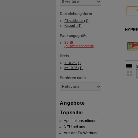
Darreichungsform
Filmtabletten (1)
Kapseln (1)
HYPERF
Packungsgröße
30 St
(auswahl entfernen)
Preis
< 10.25 (1)
>= 10.25 (1)
Sortieren nach
Angebote
Topseller
Apothekensortiment
NEU bei uns
Aus der TV-Werbung