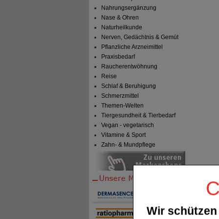
Nahrungsergänzung
Nase & Ohren
Naturheilkunde
Nerven, Gedächtnis & Gemüt
Pflanzliche Arzneimittel
Praxisbedarf
Raucherentwöhnung
Reise
Schlaf & Beruhigung
Schmerzmittel
Themen-Welten
Tiergesundheit & Tierbedarf
Vegan - vegetarisch
Vitamine & Sport
Zahn- & Mundpflege
C
Wir schützen 