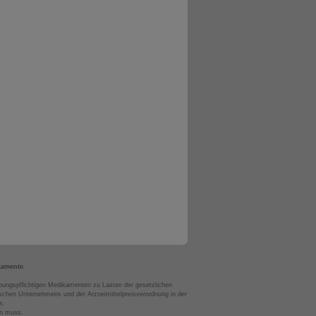
kamente.
bungspflichtigen Medikamenten zu Lasten der gesetzlichen
chen Unternehmens und der Arzneimittelpreisverordnung in der
s.
en muss.