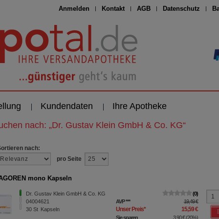
Anmelden
Kontakt
AGB
Datenschutz
Ba
ellung
Kundendaten
Ihre Apotheke
suchen nach:
„
Dr. Gustav Klein GmbH & Co. KG
“
Sortieren nach:
pro Seite
AGOREN mono Kapseln
Dr. Gustav Klein GmbH & Co. KG
0
04004621
AVP
***
19,49 €
Unser Preis
*
15,59 €
30
St
Kapseln
Sie sparen
3,90 €
(
20%
)