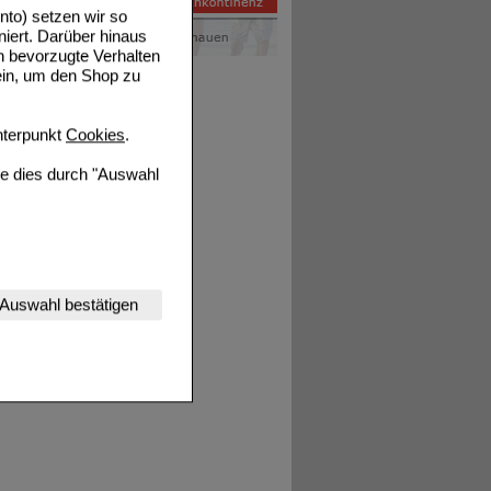
to) setzen wir so
niert. Darüber hinaus
n bevorzugte Verhalten
ein, um den Shop zu
terpunkt
Cookies
.
ie dies durch "Auswahl
nserer Website
Auswahl bestätigen
tet werden kann.
estalten,
rhaltensweisen (z.B.
nisse zugeschrittene
ng unserer Website
uf unserer Website aber