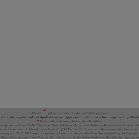
Alle mit
gekennzeichneten Felder sind Pflichtangaben.
MwSt. Rabatte gelten auf den Apothekenverkaufspreis und nicht für verschreibungspflichtige Medi
**
Unverbindliche Preisempfehlung des Herstellers.
nungspreis nach der Großen Deutschen Spezialitätentaxe (sog. Lauer-Taxe) bei Abgabe von nicht verschrei
ts an Kinder unter 12 Jahren), die sich gemäß §129 Abs. 5a SGB V aus dem Abgabepreis des pharmazeutis
assung zum 31.12.2003 ergibt. Es handelt sich
nicht
um die unverbindliche Preisempfehlung des Hersteller
 Beschaffungskosten. Diese Summe fällt zusätzlich an, da der Artikel direkt vom Hersteller bezogen werd