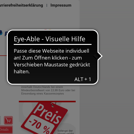
rrierefreiheitserklärung
Impressum
Seite drucken
0800-10 11 422
gebührenfreie Rufnummer
Versandkostenfrei
innerhalb Deutschlands bei einem
Mindestbestellwert von 13,99 Euro oder bei
Einsendung eines Kassenrezeptes
Details