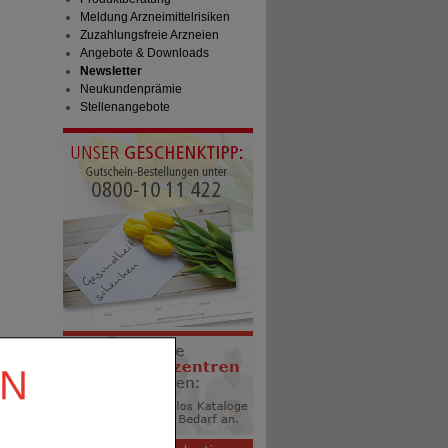
Meldung Arzneimittelrisiken
Zuzahlungsfreie Arzneien
Angebote & Downloads
Newsletter
Neukundenprämie
Stellenangebote
EN