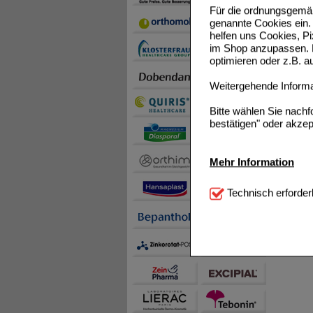
Für die ordnungsgemäß
genannte Cookies ein. 
helfen uns Cookies, P
im Shop anzupassen. D
optimieren oder z.B. 
Weitergehende Informat
Bitte wählen Sie nach
bestätigen" oder akzep
Mehr Information
Technisch Notwendi
Technisch erforder
notwendig sind (z.B. N
Komfort:
Diese Cookie
beispielsweise für di
Spracheinstellung) an
Inhalte anzuzeigen un
Statistik & Tracking:
H
sammeln, mit deren Hil