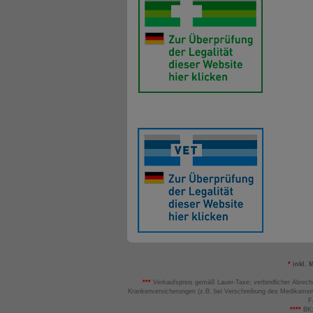
*
inkl. 
***
Verkaufspreis gemäß Lauer-Taxe; verbindlicher Abrech
Krankenversicherungen (z.B. bei Verschreibung des Medikamen
F
****
BK: