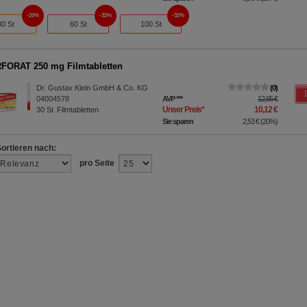
20%
32%
32%
30 St
60 St
100 St
ORAT 250 mg Filmtabletten
Dr. Gustav Klein GmbH & Co. KG
0
04004578
AVP
***
12,65 €
Unser Preis
*
10,12 €
30
St
Filmtabletten
Sie sparen
2,53 €
(
20%
)
Sortieren nach:
pro Seite