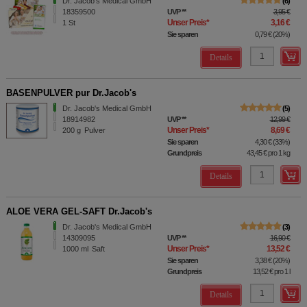
Dr. Jacob's Medical GmbH
6
18359500
UVP
**
3,95 €
Unser Preis
*
3,16 €
1
St
Sie sparen
0,79 €
(
20%
)
Details
BASENPULVER pur Dr.Jacob's
Dr. Jacob's Medical GmbH
5
18914982
UVP
**
12,99 €
Unser Preis
*
8,69 €
200
g
Pulver
Sie sparen
4,30 €
(
33%
)
Grundpreis
43,45 €
pro 1 kg
Details
ALOE VERA GEL-SAFT Dr.Jacob's
Dr. Jacob's Medical GmbH
3
14309095
UVP
**
16,90 €
Unser Preis
*
13,52 €
1000
ml
Saft
Sie sparen
3,38 €
(
20%
)
Grundpreis
13,52 €
pro 1 l
Details