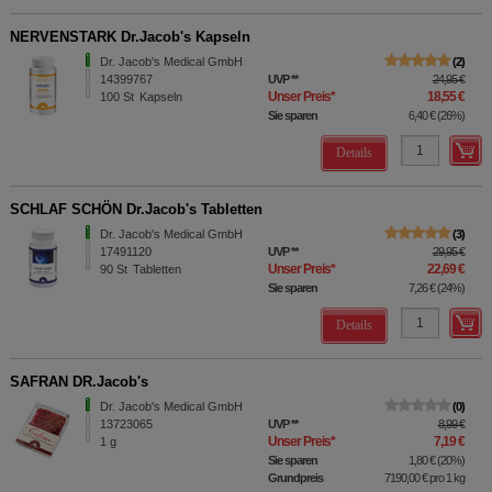
NERVENSTARK Dr.Jacob's Kapseln
Dr. Jacob's Medical GmbH
2
14399767
UVP
**
24,95 €
Unser Preis
*
18,55 €
100
St
Kapseln
Sie sparen
6,40 €
(
26%
)
Details
SCHLAF SCHÖN Dr.Jacob's Tabletten
Dr. Jacob's Medical GmbH
3
17491120
UVP
**
29,95 €
Unser Preis
*
22,69 €
90
St
Tabletten
Sie sparen
7,26 €
(
24%
)
Details
SAFRAN DR.Jacob's
Dr. Jacob's Medical GmbH
0
13723065
UVP
**
8,99 €
Unser Preis
*
7,19 €
1
g
Sie sparen
1,80 €
(
20%
)
Grundpreis
7190,00 €
pro 1 kg