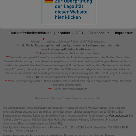
Barrierefreiheitserklärung
Kontakt
AGB
Datenschutz
Impressum
Alle mit
gekennzeichneten Felder sind Pflichtangaben.
*
inkl. MwSt. Rabatte gelten auf den Apothekenverkaufspreis und nicht für
verschreibungspflichtige Medikamente.
**
Unverbindliche Preisempfehlung des Herstellers.
***
Verkaufspreis gemäß Lauer-Taxe; verbindlicher Abrechnungspreis nach der Großen Deutschen
Spezialitätentaxe (sog. Lauer-Taxe) bei Abgabe von nicht verschreibungspflichtigen Medikamenten zu
Lasten der gesetzlichen Krankenversicherungen (z.B. bei Verschreibung des Medikaments an Kinder
unter 12 Jahren), die sich gemäß §129 Abs. 5a SGB V aus dem Abgabepreis des pharmazeutischen
Unternehmens und der Arzneimittelpreisverordnung in der Fassung zum 31.12.2003 ergibt. Es handelt
sich
nicht
um die unverbindliche Preisempfehlung des Herstellers.
****
BK: Beschaffungskosten. Diese Summe fällt zusätzlich an, da der Artikel direkt vom Hersteller
bezogen werden muss.
*****
verw. bis: Verwendbar bis.
Hier können Sie Ihre Cookie-Zustimmung widerrufen
Die angegebenen Preise beinhalten die gesetzlich vorgeschriebene Mehrwertsteuer. Der Versand
innerhalb Deutschlands ist versandkostenfrei bei einem Mindestbestellwert von 13,99 Euro. Bei
Sendungen ins Ausland fallen durch erhöhte Versicherungsgebühren Mehrkosten an
Versandkosten
Bei
Artikeln, die wir ausschließlich über den Hersteller beziehen können, fallen unter Umständen
sogenannte Beschaffungskosten an (siehe BK).
Bad Apotheke Henning Fichter e.K. - Frankfurter Str. 27 - 49214 Bad Rothenfelde - Tel 0800 / 10 11
422 - Fax 05424 / 21 64 47
Preisänderungen und Irrtümer sind vorbehalten. Abgabe nur in haushaltsüblichen Mengen.