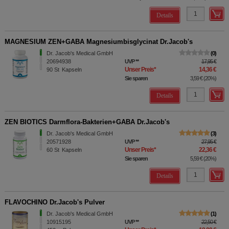
Details
MAGNESIUM ZEN+GABA Magnesiumbisglycinat Dr.Jacob's
Dr. Jacob's Medical GmbH
0
20694938
UVP
**
17,95 €
Unser Preis
*
14,36 €
90
St
Kapseln
Sie sparen
3,59 €
(
20%
)
Details
ZEN BIOTICS Darmflora-Bakterien+GABA Dr.Jacob's
Dr. Jacob's Medical GmbH
3
20571928
UVP
**
27,95 €
Unser Preis
*
22,36 €
60
St
Kapseln
Sie sparen
5,59 €
(
20%
)
Details
FLAVOCHINO Dr.Jacob's Pulver
Dr. Jacob's Medical GmbH
1
10915195
UVP
**
22,50 €