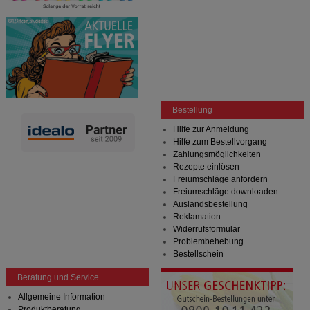
Bitte beachten Sie, dass Daten hierfür teilweise an
Dritte wie z.B. Google oder soziale Medien
übertragen werden.
Bestellung
Hilfe zur Anmeldung
Hilfe zum Bestellvorgang
Zahlungsmöglichkeiten
Rezepte einlösen
Freiumschläge anfordern
Freiumschläge downloaden
Auslandsbestellung
Reklamation
Widerrufsformular
Problembehebung
Bestellschein
Beratung und Service
Allgemeine Information
Produktberatung