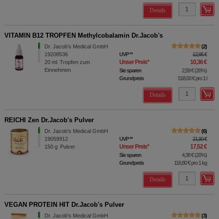
Details
VITAMIN B12 TROPFEN Methylcobalamin Dr.Jacob's
Dr. Jacob's Medical GmbH
2
19208536
UVP
**
12,95 €
Unser Preis
*
10,36 €
20
ml
Tropfen zum
Einnehmen
Sie sparen
2,59 €
(
20%
)
Grundpreis
518,00 €
pro 1 l
Details
REICHI Zen Dr.Jacob's Pulver
Dr. Jacob's Medical GmbH
6
19059912
UVP
**
21,90 €
Unser Preis
*
17,52 €
150
g
Pulver
Sie sparen
4,38 €
(
20%
)
Grundpreis
116,80 €
pro 1 kg
Details
VEGAN PROTEIN HIT Dr.Jacob's Pulver
Dr. Jacob's Medical GmbH
3