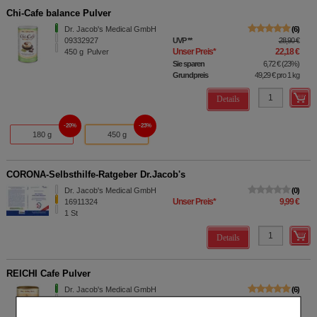
Chi-Cafe balance Pulver
Dr. Jacob's Medical GmbH
6
09332927
UVP
**
28,90 €
Unser Preis
*
22,18 €
450
g
Pulver
Sie sparen
6,72 €
(
23%
)
Grundpreis
49,29 €
pro 1 kg
Details
20%
23%
180 g
450 g
CORONA-Selbsthilfe-Ratgeber Dr.Jacob's
Dr. Jacob's Medical GmbH
0
Unser Preis
*
9,99 €
16911324
1
St
Details
REICHI Cafe Pulver
Dr. Jacob's Medical GmbH
6
13331460
UVP
**
36,90 €
Unser Preis
*
26,99 €
400
g
Pulver