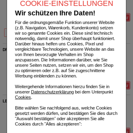
COOKIE-EINSTELLUNGEN
Sie sparen
9,91 €
(
27%
)
Grundpreis
67,48 €
pro 1 kg
Wir schützen Ihre Daten!
Details
Für die ordnungsgemäße Funktion unserer Website
(z.B. Navigation, Warenkorb, Kundenkonto) setzen
20%
27%
wir so genannte Cookies ein. Diese sind technisch
180 g
400 g
notwendig, damit unser Shop überhaupt funktioniert.
Darüber hinaus helfen uns Cookies, Pixel und
vergleichbare Technologien, unsere Website an das
DR.JACOB'S Granatapfel Elixier
von Ihnen bevorzugte Verhalten im Shop
Dr. Jacob's Medical GmbH
4
anzupassen. Die Informationen darüber, wie Sie
01054676
UVP
**
36,00 €
unsere Seiten nutzen, setzen wir ein, um den Shop
Unser Preis
*
25,75 €
500
ml
Elixier
zu optimieren oder z.B. auf Sie zugeschnittene
Sie sparen
10,25 €
(
28%
)
Werbung einblenden zu können.
Grundpreis
51,50 €
pro 1 l
Details
Weitergehende Informationen hierzu finden Sie in
unserer
Datenschutzerklärung
bei dem Unterpunkt
Cookies
.
LEBER FORTE Bergamot Mariendistel Cholin Dr.Jacobs
Bitte wählen Sie nachfolgend aus, welche Cookies
Dr. Jacob's Medical GmbH
3
20361131
UVP
**
29,95 €
gesetzt werden dürfen, und bestätigen Sie dies durch
Unser Preis
*
23,96 €
60
St
Kapseln
"Auswahl bestätigen" oder akzeptieren Sie alle
Sie sparen
5,99 €
(
20%
)
Cookies durch "Alles akzeptieren":
Details