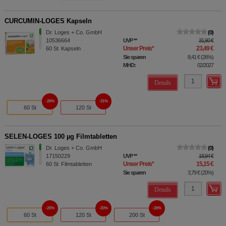
CURCUMIN-LOGES Kapseln
Dr. Loges + Co. GmbH
0
10536664
UVP
**
31,90 €
Unser Preis
*
23,49 €
60
St
Kapseln
Sie sparen
8,41 €
(
26%
)
MHD:
02/2027
Details
26%
31%
60 St
120 St
SELEN-LOGES 100 µg Filmtabletten
Dr. Loges + Co. GmbH
0
17150229
UVP
**
18,94 €
Unser Preis
*
15,15 €
60
St
Filmtabletten
Sie sparen
3,79 €
(
20%
)
Details
20%
20%
20%
60 St
120 St
200 St