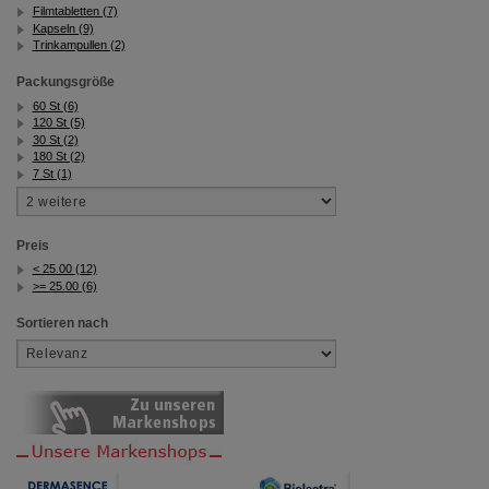
Filmtabletten (7)
Kapseln (9)
Trinkampullen (2)
Packungsgröße
60 St (6)
120 St (5)
30 St (2)
180 St (2)
7 St (1)
Preis
< 25.00 (12)
>= 25.00 (6)
Sortieren nach