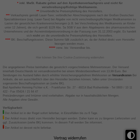
*
inkl. MwSt. Rabatte gelten auf den Apothekenverkaufspreis und nicht für
verschreibungspflichtige Medikamente.
**
Unverbindliche Preisempfehlung des Herstellers.
***
Verkaufspreis gemäß Lauer-Taxe; verbindlicher Abrechnungspreis nach der Großen Deutschen
Spezialitätentaxe (sog. Lauer-Taxe) bei Abgabe von nicht verschreibungspflichtigen Medikamenten zu
Lasten der gesetzlichen Krankenversicherungen (z.B. bei Verschreibung des Medikaments an Kinder
unter 12 Jahren), die sich gemäß §129 Abs. 5a SGB V aus dem Abgabepreis des pharmazeutischen
Unternehmens und der Arzneimittelpreisverordnung in der Fassung zum 31.12.2003 ergibt. Es handelt
sich
nicht
um die unverbindliche Preisempfehlung des Herstellers.
****
BK: Beschaffungskosten. Diese Summe fällt zusätzlich an, da der Artikel direkt vom Hersteller
bezogen werden muss.
*****
verw. bis: Verwendbar bis.
Hier können Sie Ihre Cookie-Zustimmung widerrufen
Die angegebenen Preise beinhalten die gesetzlich vorgeschriebene Mehrwertsteuer. Der Versand
innerhalb Deutschlands ist versandkostenfrei bei einem Mindestbestellwert von 13,99 Euro. Bei
Sendungen ins Ausland fallen durch erhöhte Versicherungsgebühren Mehrkosten an
Versandkosten
Bei
Artikeln, die wir ausschließlich über den Hersteller beziehen können, fallen unter Umständen
sogenannte Beschaffungskosten an (siehe BK).
Bad Apotheke Henning Fichter e.K. - Frankfurter Str. 27 - 49214 Bad Rothenfelde - Tel 0800 / 10 11
422 - Fax 05424 / 21 64 47
Preisänderungen und Irrtümer sind vorbehalten. Abgabe nur in haushaltsüblichen Mengen.
Alle Angaben ohne Gewähr.
Verfügbarkeit:
Der Artikel ist in der Regel sofort lieferbar, in Einzelfällen bis zu 6 Tage.
Der Artikel muss direkt vom Hersteller bezogen werden. Daher kann es zu längeren Lieferzeiten und
ggf. Zusatzkosten (siehe BK) kommen. In diesem Fall werden Sie informiert.
Der Artikel ist derzeit nicht lieferbar.
Vertrag widerrufen