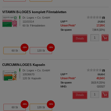
VITAMIN B-LOGES komplett Filmtabletten
Dr. Loges + Co. GmbH
0
11101514
UVP
**
24,95 €
Unser Preis
*
17,09 €
60
St
Filmtabletten
Sie sparen
7,86 €
(
32%
)
Details
32%
30%
60 St
120 St
CURCUMIN-LOGES Kapseln
Dr. Loges + Co. GmbH
0
10536670
UVP
**
58,95 €
Unser Preis
*
40,94 €
120
St
Kapseln
Sie sparen
18,01 €
(
31%
)
MHD:
02/2027
Details
26%
31%
60 St
120 St