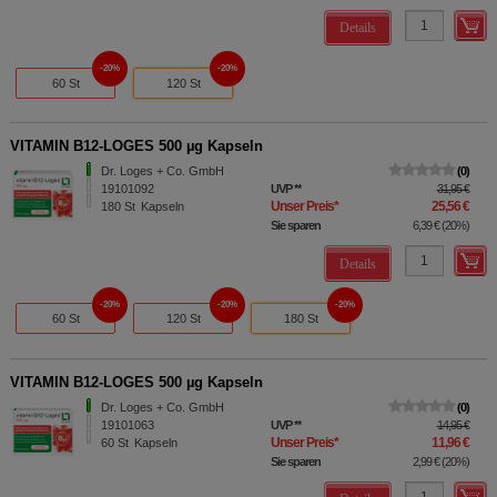
Details
20%
20%
60 St
120 St
VITAMIN B12-LOGES 500 µg Kapseln
Dr. Loges + Co. GmbH
0
19101092
UVP
**
31,95 €
Unser Preis
*
25,56 €
180
St
Kapseln
Sie sparen
6,39 €
(
20%
)
Details
20%
20%
20%
60 St
120 St
180 St
VITAMIN B12-LOGES 500 µg Kapseln
Dr. Loges + Co. GmbH
0
19101063
UVP
**
14,95 €
Unser Preis
*
11,96 €
60
St
Kapseln
Sie sparen
2,99 €
(
20%
)