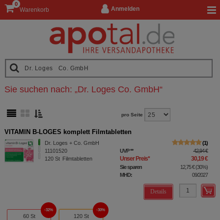
0
Anmelden
Warenkorb
Sie suchen nach:
„
Dr. Loges Co. GmbH
“
pro Seite
VITAMIN B-LOGES komplett Filmtabletten
Dr. Loges + Co. GmbH
1
11101520
UVP
**
42,94 €
Unser Preis
*
30,19 €
120
St
Filmtabletten
Sie sparen
12,75 €
(
30%
)
MHD:
09/2027
Details
32%
30%
60 St
120 St