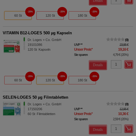
Details
20%
20%
20%
60 St
120 St
180 St
VITAMIN B12-LOGES 500 µg Kapseln
Dr. Loges + Co. GmbH
0
19101086
UVP
**
23,95 €
Unser Preis
*
19,16 €
120
St
Kapseln
Sie sparen
4,79 €
(
20%
)
Details
20%
20%
20%
60 St
120 St
180 St
SELEN-LOGES 50 µg Filmtabletten
Dr. Loges + Co. GmbH
0
17150206
UVP
**
12,95 €
Unser Preis
*
10,36 €
60
St
Filmtabletten
Sie sparen
2,59 €
(
20%
)
Details