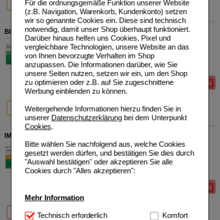
Für die ordnungsgemäße Funktion unserer Website
7 St
30 St
(z.B. Navigation, Warenkorb, Kundenkonto) setzen
wir so genannte Cookies ein. Diese sind technisch
notwendig, damit unser Shop überhaupt funktioniert.
BIOTICLOGES subtilis Kapseln
Darüber hinaus helfen uns Cookies, Pixel und
Dr. Loges + Co. GmbH
0
vergleichbare Technologien, unsere Website an das
20009859
UVP
**
19,95 €
von Ihnen bevorzugte Verhalten im Shop
Unser Preis
*
12,39 €
15
St
Kapseln
anzupassen. Die Informationen darüber, wie Sie
Sie sparen
7,56 €
(
38%
)
unsere Seiten nutzen, setzen wir ein, um den Shop
zu optimieren oder z.B. auf Sie zugeschnittene
Details
Werbung einblenden zu können.
38%
34%
Weitergehende Informationen hierzu finden Sie in
15 St
30 St
unserer
Datenschutzerklärung
bei dem Unterpunkt
Cookies
.
IMMUNLOGES direkt Trinkampullen
Bitte wählen Sie nachfolgend aus, welche Cookies
Dr. Loges + Co. GmbH
0
gesetzt werden dürfen, und bestätigen Sie dies durch
19927604
UVP
**
69,95 €
"Auswahl bestätigen" oder akzeptieren Sie alle
Unser Preis
*
47,35 €
30
St
Trinkampullen
Cookies durch "Alles akzeptieren":
Sie sparen
22,60 €
(
32%
)
Details
Mehr Information
35%
32%
7 St
30 St
Technisch Notwendig:
Technisch erforderlich
Hierbei handelt es sich um
Komfort