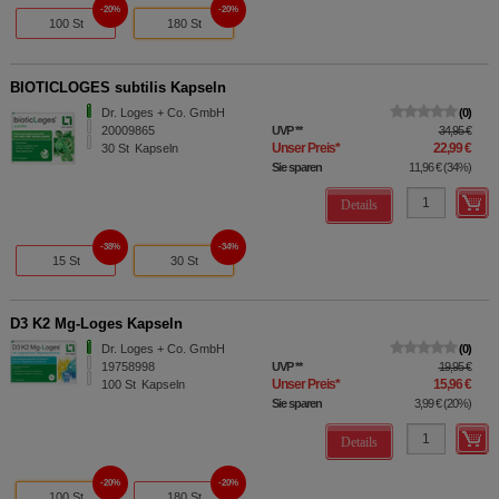
20%
20%
100 St
180 St
BIOTICLOGES subtilis Kapseln
Dr. Loges + Co. GmbH
0
20009865
UVP
**
34,95 €
Unser Preis
*
22,99 €
30
St
Kapseln
Sie sparen
11,96 €
(
34%
)
Details
38%
34%
15 St
30 St
D3 K2 Mg-Loges Kapseln
Dr. Loges + Co. GmbH
0
19758998
UVP
**
19,95 €
Unser Preis
*
15,96 €
100
St
Kapseln
Sie sparen
3,99 €
(
20%
)
Details
20%
20%
100 St
180 St