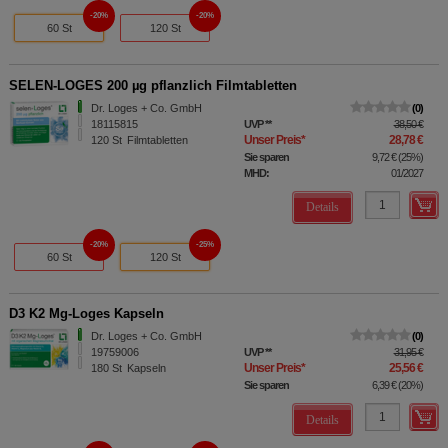
20%
20%
60 St
120 St
SELEN-LOGES 200 µg pflanzlich Filmtabletten
Dr. Loges + Co. GmbH
0
18115815
UVP
**
38,50 €
Unser Preis
*
28,78 €
120
St
Filmtabletten
Sie sparen
9,72 €
(
25%
)
MHD:
01/2027
Details
20%
25%
60 St
120 St
D3 K2 Mg-Loges Kapseln
Dr. Loges + Co. GmbH
0
19759006
UVP
**
31,95 €
Unser Preis
*
25,56 €
180
St
Kapseln
Sie sparen
6,39 €
(
20%
)
Details