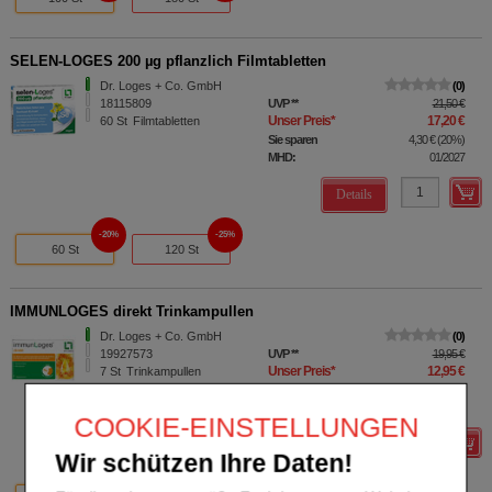
SELEN-LOGES 200 µg pflanzlich Filmtabletten
Dr. Loges + Co. GmbH
0
18115809
UVP
**
21,50 €
Unser Preis
*
17,20 €
60
St
Filmtabletten
Sie sparen
4,30 €
(
20%
)
MHD:
01/2027
Details
20%
25%
60 St
120 St
IMMUNLOGES direkt Trinkampullen
Dr. Loges + Co. GmbH
0
19927573
UVP
**
19,95 €
Unser Preis
*
12,95 €
7
St
Trinkampullen
Sie sparen
7,00 €
(
35%
)
MHD:
02/2027
COOKIE-EINSTELLUNGEN
Details
Wir schützen Ihre Daten!
35%
32%