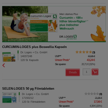
CURCUMIN-LOGES plus Boswellia Kapseln
Dr. Loges + Co. GmbH
3
14037248
UVP
**
63,95 €
Unser Preis
*
43,24 €
120
St
Kapseln
Sie sparen
20,71 €
(
32%
)
Details
SELEN-LOGES 50 µg Filmtabletten
Dr. Loges + Co. GmbH
0
17150212
UVP
**
21,95 €
Unser Preis
*
17,56 €
120
St
Filmtabletten
Sie sparen
4,39 €
(
20%
)