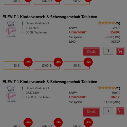
30 St
1X60 St
90 St
ELEVIT 1 Kinderwunsch & Schwangerschaft Tabletten
Bayer Vital GmbH
22
11677800
UVP
**
22,49 €
Unser Preis
*
15,69 €
30
St
Tabletten
Sie sparen
6,80 €
(
30%
)
MHD:
09/2027
Details
30%
28%
31%
30 St
1X60 St
90 St
ELEVIT 1 Kinderwunsch & Schwangerschaft Tabletten
Bayer Vital GmbH
20
15371305
UVP
**
39,99 €
Unser Preis
*
28,61 €
1X60
St
Tabletten
Sie sparen
11,38 €
(
28%
)
Details
30%
28%
31%
30 St
1X60 St
90 St