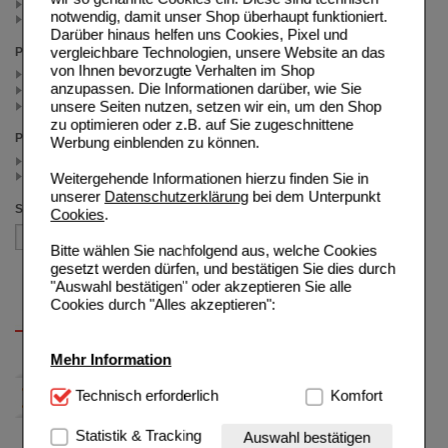
Elevit 1 gratis Elevit 2 (4er) (2)
notwendig, damit unser Shop überhaupt funktioniert.
fruchtbare Tage (1)
Darüber hinaus helfen uns Cookies, Pixel und
vergleichbare Technologien, unsere Website an das
Packungsgröße
von Ihnen bevorzugte Verhalten im Shop
90 St (1)
anzupassen. Die Informationen darüber, wie Sie
30 St (1)
unsere Seiten nutzen, setzen wir ein, um den Shop
1X60 St (1)
zu optimieren oder z.B. auf Sie zugeschnittene
Preis
Werbung einblenden zu können.
< 30.00 (2)
>= 30.00 (1)
Weitergehende Informationen hierzu finden Sie in
unserer
Datenschutzerklärung
bei dem Unterpunkt
Sortieren nach
Cookies
.
Bitte wählen Sie nachfolgend aus, welche Cookies
gesetzt werden dürfen, und bestätigen Sie dies durch
"Auswahl bestätigen" oder akzeptieren Sie alle
Cookies durch "Alles akzeptieren":
Mehr Information
Technisch Notwendig:
Technisch erforderlich
Hierbei handelt es sich um
Komfort
Cookies, die für die Grundfunktionen unserer
Website notwendig sind (z.B. Navigation, Warenkorb,
Statistik & Tracking
Auswahl bestätigen