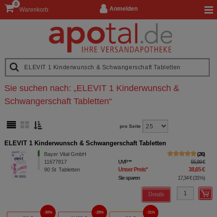
0
Anmelden
Warenkorb
Sie suchen nach:
„
ELEVIT 1 Kinderwunsch &
Schwangerschaft Tabletten
“
pro Seite
ELEVIT 1 Kinderwunsch & Schwangerschaft Tabletten
Bayer Vital GmbH
26
11677817
UVP
**
55,99 €
Unser Preis
*
38,65 €
90
St
Tabletten
Sie sparen
17,34 €
(
31%
)
Details
30%
28%
31%