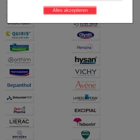
Kundenkonto), weshalb auf diese nicht verzichtet
werden kann.
Alles akzeptieren
Komfort:
Diese Cookies werden genutzt um das
Einkaufserlebnis noch ansprechender zu gestalten,
beispielsweise für die Wiedererkennung des
Besuchers oder unsere Seite an bevorzugte
Verhaltensweisen (z.B. Spracheinstellung)
anzupassen. Komfort-Cookies ermöglichen es uns
auch auf Ihre Bedürfnisse zugeschrittene Inhalte
anzuzeigen und unser Partnerprogramm zu
betreiben.
Statistik & Tracking:
Hierüber lassen sich
Informationen über die Art und Weise der Nutzung
unserer Website sammeln, mit deren Hilfe wir unsere
Website weiter für Sie optimieren können, den Inhalt
auf unserer Website aber auch die Werbung auf
Drittseiten möglichst relevant für Sie zu gestalten.
Bitte beachten Sie, dass Daten hierfür teilweise an
Dritte wie z.B. Google oder soziale Medien
übertragen werden.