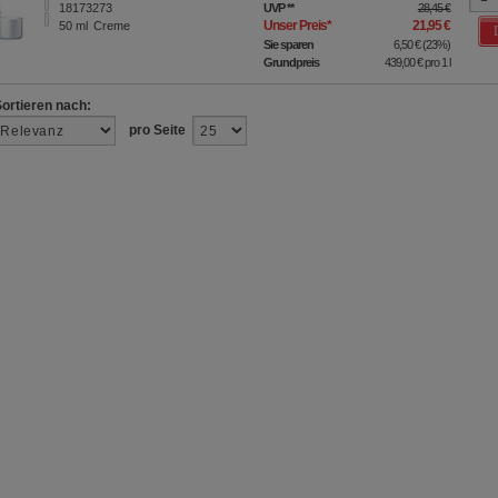
18173273
UVP
**
28,45 €
Unser Preis
*
21,95 €
50
ml
Creme
Sie sparen
6,50 €
(
23%
)
Grundpreis
439,00 €
pro 1 l
Sortieren nach:
pro Seite