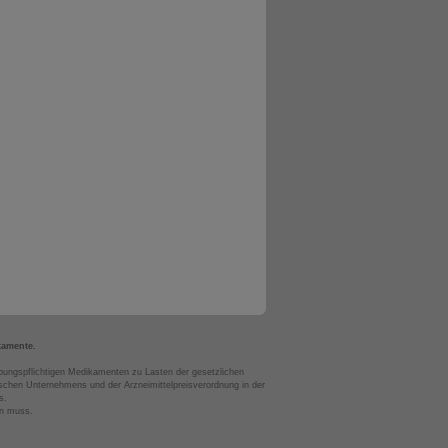
kamente.
bungspflichtigen Medikamenten zu Lasten der gesetzlichen
chen Unternehmens und der Arzneimittelpreisverordnung in der
s.
en muss.