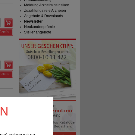
Meldung Arzneimittelrisiken
Zuzahlungsfreie Arzneien
Angebote & Downloads
Newsletter
Neukundenprämie
Details
Stellenangebote
Details
EN
Details
to) setzen wir so