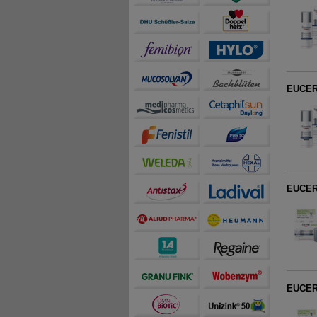
teilweise an Dritte wi
EUCERI
EUCERI
EUCERI