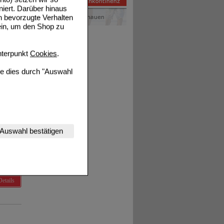
niert. Darüber hinaus
n bevorzugte Verhalten
ein, um den Shop zu
Details
terpunkt
Cookies
.
ie dies durch "Auswahl
Details
nserer Website
Auswahl bestätigen
tet werden kann.
estalten,
rhaltensweisen (z.B.
nisse zugeschrittene
Details
ng unserer Website
uf unserer Website aber
, dass Daten hierfür