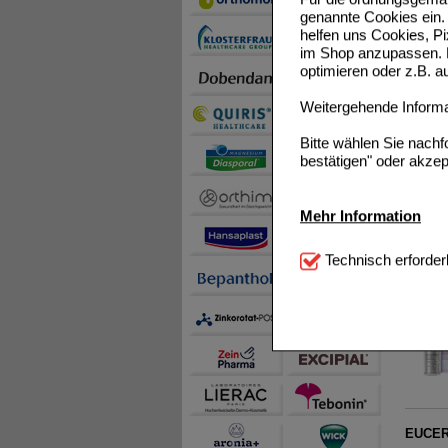
EUCERI
genannte Cookies ein. 
helfen uns Cookies, P
im Shop anzupassen. D
optimieren oder z.B. 
Weitergehende Informat
Bitte wählen Sie nach
EUCERI
bestätigen" oder akzep
Mehr Information
Technisch Notwendi
Technisch erforder
notwendig sind (z.B. N
EUCERI
Komfort:
Diese Cookie
beispielsweise für di
Spracheinstellung) an
Inhalte anzuzeigen un
Statistik & Tracking:
H
sammeln, mit deren Hil
auch die Werbung auf Dr
EUCERI