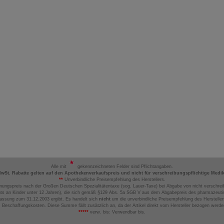
Alle mit
gekennzeichneten Felder sind Pflichtangaben.
MwSt. Rabatte gelten auf den Apothekenverkaufspreis und nicht für verschreibungspflichtige Medi
**
Unverbindliche Preisempfehlung des Herstellers.
nungspreis nach der Großen Deutschen Spezialitätentaxe (sog. Lauer-Taxe) bei Abgabe von nicht verschrei
ts an Kinder unter 12 Jahren), die sich gemäß §129 Abs. 5a SGB V aus dem Abgabepreis des pharmazeutis
assung zum 31.12.2003 ergibt. Es handelt sich
nicht
um die unverbindliche Preisempfehlung des Hersteller
 Beschaffungskosten. Diese Summe fällt zusätzlich an, da der Artikel direkt vom Hersteller bezogen werd
*****
verw. bis: Verwendbar bis.