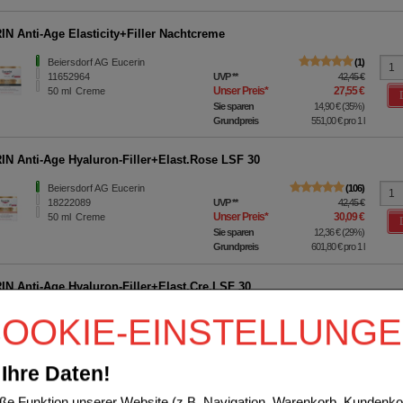
N Anti-Age Elasticity+Filler Nachtcreme
Beiersdorf AG Eucerin
1
11652964
UVP
**
42,45 €
Unser Preis
*
27,55 €
50
ml
Creme
Sie sparen
14,90 €
(
35%
)
Grundpreis
551,00 €
pro 1 l
N Anti-Age Hyaluron-Filler+Elast.Rose LSF 30
Beiersdorf AG Eucerin
106
18222089
UVP
**
42,45 €
Unser Preis
*
30,09 €
50
ml
Creme
Sie sparen
12,36 €
(
29%
)
Grundpreis
601,80 €
pro 1 l
N Anti-Age Hyaluron-Filler+Elast.Cre.LSF 30
Beiersdorf AG Eucerin
64
OOKIE-EINSTELLUNG
16154610
UVP
**
42,45 €
Unser Preis
*
28,94 €
50
ml
Creme
Sie sparen
13,51 €
(
32%
)
Ihre Daten!
Grundpreis
578,80 €
pro 1 l
e Funktion unserer Website (z.B. Navigation, Warenkorb, Kundenkon