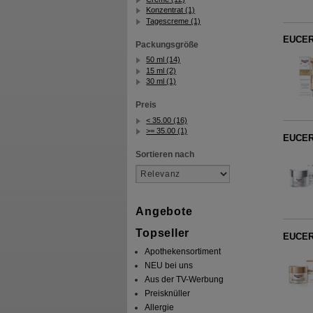
Konzentrat (1)
Tagescreme (1)
EUCERI
Packungsgröße
50 ml (14)
15 ml (2)
30 ml (1)
Preis
< 35.00 (16)
>= 35.00 (1)
EUCERI
Sortieren nach
Angebote
Topseller
EUCERI
Apothekensortiment
NEU bei uns
Aus der TV-Werbung
Preisknüller
Allergie