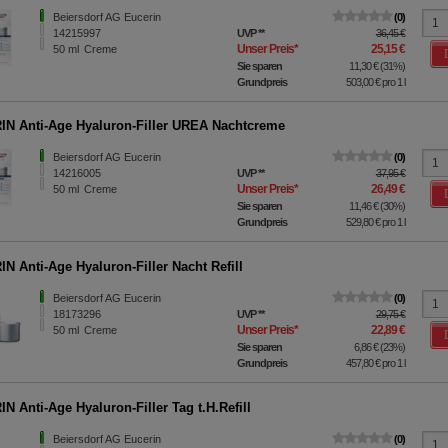
e z.B. Google oder soziale Medien übertragen werden.
Beiersdorf AG Eucerin
0
14215997
UVP
**
36,45 €
Unser Preis
*
25,15 €
50
ml
Creme
Sie sparen
11,30 €
(
31%
)
Grundpreis
503,00 €
pro 1 l
N Anti-Age Hyaluron-Filler UREA Nachtcreme
Beiersdorf AG Eucerin
0
14216005
UVP
**
37,95 €
Unser Preis
*
26,49 €
50
ml
Creme
Sie sparen
11,46 €
(
30%
)
Grundpreis
529,80 €
pro 1 l
N Anti-Age Hyaluron-Filler Nacht Refill
Beiersdorf AG Eucerin
0
18173296
UVP
**
29,75 €
Unser Preis
*
22,89 €
50
ml
Creme
Sie sparen
6,86 €
(
23%
)
Grundpreis
457,80 €
pro 1 l
N Anti-Age Hyaluron-Filler Tag t.H.Refill
Beiersdorf AG Eucerin
0