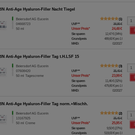
N Anti-Age Hyaluron-Filler Nacht Tiegel
Beiersdorf AG Eucerin
1
04668723
UVP
**
36,95 €
Unser Preis
*
24,48 €
50
ml
Sie sparen
12,47 €
(
34%
)
Grundpreis
489,60 €
pro 1 l
MHD:
02/2027
N Anti-Age Hyaluron-Filler Tag t.H.LSF 15
Beiersdorf AG Eucerin
3
07608420
UVP
**
35,45 €
Unser Preis
*
23,99 €
50
ml
Tagescreme
Sie sparen
11,46 €
(
32%
)
Grundpreis
479,80 €
pro 1 l
MHD:
02/2027
N Anti-Age Hyaluron-Filler Tag norm.+Mischh.
Beiersdorf AG Eucerin
2
13167925
UVP
**
35,45 €
Unser Preis
*
25,95 €
50
ml
Creme
Sie sparen
9,50 €
(
27%
)
Grundpreis
519,00 €
pro 1 l