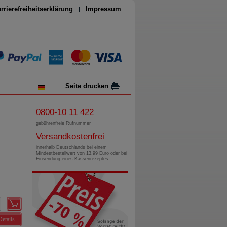
rrierefreiheitserklärung
Impressum
Seite drucken
0800-10 11 422
gebührenfreie Rufnummer
Versandkostenfrei
innerhalb Deutschlands bei einem
Mindestbestellwert von 13,99 Euro oder bei
Einsendung eines Kassenrezeptes
Details