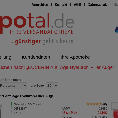
Anmelden
Kontakt
AGB
Datenschutz
Ba
ellung
Kundendaten
Ihre Apotheke
suchen nach:
„
EUCERIN Anti-Age Hyaluron-Filler Auge
“
Sortieren nach:
pro Seite
N Anti-Age Hyaluron-Filler Auge
Beiersdorf AG Eucerin
64
01552397
UVP
**
32,45 €
Unser Preis
*
21,44 €
15
ml
Sie sparen
11,01 €
(
34%
)