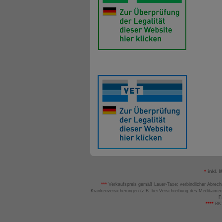
*
inkl. 
***
Verkaufspreis gemäß Lauer-Taxe; verbindlicher Abrech
Krankenversicherungen (z.B. bei Verschreibung des Medikamen
F
****
BK: