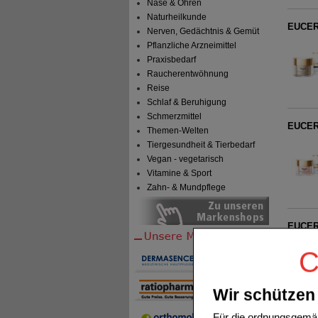
Nase & Ohren
Naturheilkunde
EUCERI
Nerven, Gedächtnis & Gemüt
Pflanzliche Arzneimittel
Praxisbedarf
Raucherentwöhnung
Reise
Schlaf & Beruhigung
Schmerzmittel
EUCERI
Themen-Welten
Tiergesundheit & Tierbedarf
Vegan - vegetarisch
Vitamine & Sport
Zahn- & Mundpflege
EUCERI
C
Wir schützen 
Für die ordnungsgemäß