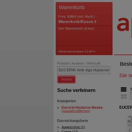
Warenkorb
Preis:
0,00 €
(inkl. MwSt.)
Warenkorb/Kasse
Der Warenkorb ist leer
Mindestbestellwert 13,99 €
Best
Produkt / Anbieter / Wirkstoff
Sie 
Suchen
Suche verfeinern
Kategorien
EUCERI
Eucerin Hyaluron Maske
(auswahl entfernen)
Darreichungsform
Augencreme (1)
Creme (12)