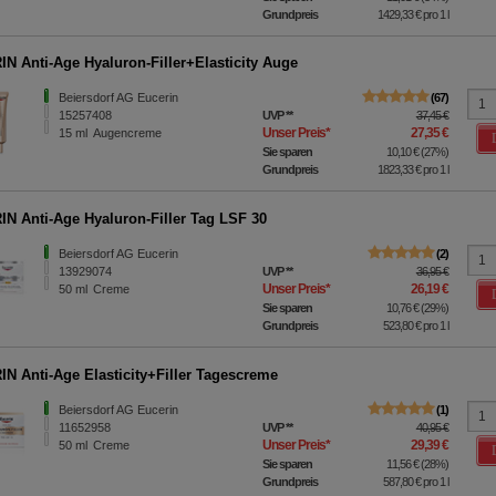
Grundpreis
1429,33 €
pro 1 l
N Anti-Age Hyaluron-Filler+Elasticity Auge
Beiersdorf AG Eucerin
67
15257408
UVP
**
37,45 €
Unser Preis
*
27,35 €
15
ml
Augencreme
Sie sparen
10,10 €
(
27%
)
Grundpreis
1823,33 €
pro 1 l
N Anti-Age Hyaluron-Filler Tag LSF 30
Beiersdorf AG Eucerin
2
13929074
UVP
**
36,95 €
Unser Preis
*
26,19 €
50
ml
Creme
Sie sparen
10,76 €
(
29%
)
Grundpreis
523,80 €
pro 1 l
N Anti-Age Elasticity+Filler Tagescreme
Beiersdorf AG Eucerin
1
11652958
UVP
**
40,95 €
Unser Preis
*
29,39 €
50
ml
Creme
Sie sparen
11,56 €
(
28%
)
Grundpreis
587,80 €
pro 1 l