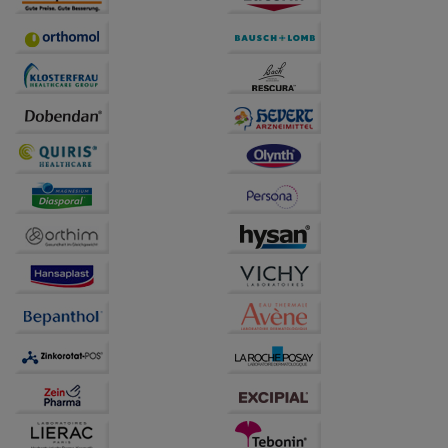
Statistik & Tracking:
Hierüber lassen sich
Informationen über die Art und Weise der Nutzung
unserer Website sammeln, mit deren Hilfe wir unsere
Website weiter für Sie optimieren können, den Inhalt
auf unserer Website aber auch die Werbung auf
Drittseiten möglichst relevant für Sie zu gestalten.
Bitte beachten Sie, dass Daten hierfür teilweise an
Dritte wie z.B. Google oder soziale Medien
übertragen werden.