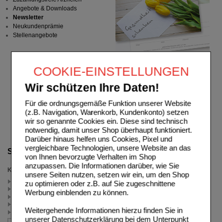
Angebote & Downloads
Newsletter
Neukundenprämie
Stellenangebote
COOKIE-EINSTELLUNGEN
Wir schützen Ihre Daten!
Für die ordnungsgemäße Funktion unserer Website
(z.B. Navigation, Warenkorb, Kundenkonto) setzen
wir so genannte Cookies ein. Diese sind technisch
notwendig, damit unser Shop überhaupt funktioniert.
Darüber hinaus helfen uns Cookies, Pixel und
vergleichbare Technologien, unsere Website an das
Suche verfeinern
von Ihnen bevorzugte Verhalten im Shop
anzupassen. Die Informationen darüber, wie Sie
Kategorien
unsere Seiten nutzen, setzen wir ein, um den Shop
für den Notfall (4)
zu optimieren oder z.B. auf Sie zugeschnittene
Husten & Erkältung (4)
Werbung einblenden zu können.
Isla Original (4)
Isla Gesamt (4)
Weitergehende Informationen hierzu finden Sie in
Reiseapotheke (4)
unserer
Datenschutzerklärung
bei dem Unterpunkt