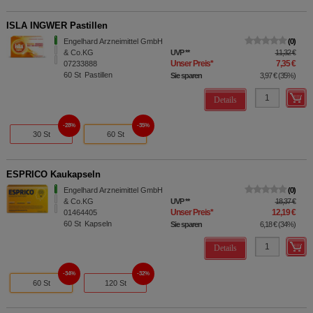
ISLA INGWER Pastillen
Engelhard Arzneimittel GmbH
0
& Co.KG
UVP
**
11,32 €
Unser Preis
*
7,35 €
07233888
60
St
Pastillen
Sie sparen
3,97 €
(
35%
)
Details
28%
35%
30 St
60 St
ESPRICO Kaukapseln
Engelhard Arzneimittel GmbH
0
& Co.KG
UVP
**
18,37 €
Unser Preis
*
12,19 €
01464405
60
St
Kapseln
Sie sparen
6,18 €
(
34%
)
Details
34%
32%
60 St
120 St