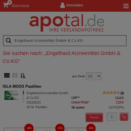
0
Anmelden
Warenkorb
Sie suchen nach:
„
Engelhard Arzneimittel GmbH &
Co.KG
“
pro Seite
ISLA MOOS Pastillen
Engelhard Arzneimittel GmbH
2
& Co.KG
UVP
**
11,32 €
Unser Preis
*
7,15 €
03126523
60
St
Pastillen
Sie sparen
4,17 €
(
37%
)
Details
42%
37%
36%