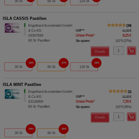
30 St
60 St
120 St
ISLA CASSIS Pastillen
Engelhard Arzneimittel GmbH
34
& Co.KG
UVP
**
11,32 €
Unser Preis
*
8,25 €
03397699
60
St
Pastillen
Sie sparen
3,07 €
(
27%
)
Details
26%
27%
28%
30 St
60 St
120 St
ISLA MINT Pastillen
Engelhard Arzneimittel GmbH
1
& Co.KG
UVP
**
11,32 €
Unser Preis
*
7,35 €
03126859
60
St
Pastillen
Sie sparen
3,97 €
(
35%
)
Details
28%
35%
30 St
60 St