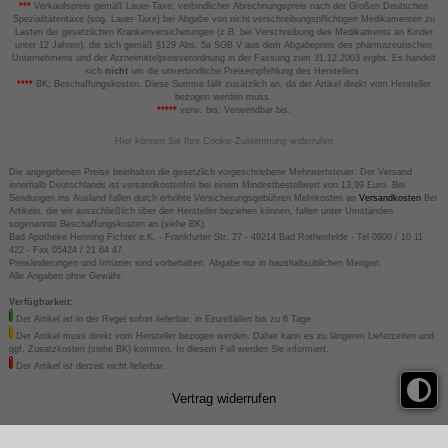
***
Verkaufspreis gemäß Lauer-Taxe; verbindlicher Abrechnungspreis nach der Großen Deutschen
Spezialitätentaxe (sog. Lauer-Taxe) bei Abgabe von nicht verschreibungspflichtigen Medikamenten zu
Lasten der gesetzlichen Krankenversicherungen (z.B. bei Verschreibung des Medikaments an Kinder
unter 12 Jahren), die sich gemäß §129 Abs. 5a SGB V aus dem Abgabepreis des pharmazeutischen
Unternehmens und der Arzneimittelpreisverordnung in der Fassung zum 31.12.2003 ergibt. Es handelt
sich
nicht
um die unverbindliche Preisempfehlung des Herstellers.
****
BK: Beschaffungskosten. Diese Summe fällt zusätzlich an, da der Artikel direkt vom Hersteller
bezogen werden muss.
*****
verw. bis: Verwendbar bis.
Hier können Sie Ihre Cookie-Zustimmung widerrufen
Die angegebenen Preise beinhalten die gesetzlich vorgeschriebene Mehrwertsteuer. Der Versand
innerhalb Deutschlands ist versandkostenfrei bei einem Mindestbestellwert von 13,99 Euro. Bei
Sendungen ins Ausland fallen durch erhöhte Versicherungsgebühren Mehrkosten an
Versandkosten
Bei
Artikeln, die wir ausschließlich über den Hersteller beziehen können, fallen unter Umständen
sogenannte Beschaffungskosten an (siehe BK).
Bad Apotheke Henning Fichter e.K. - Frankfurter Str. 27 - 49214 Bad Rothenfelde - Tel 0800 / 10 11
422 - Fax 05424 / 21 64 47
Preisänderungen und Irrtümer sind vorbehalten. Abgabe nur in haushaltsüblichen Mengen.
Alle Angaben ohne Gewähr.
Verfügbarkeit:
Der Artikel ist in der Regel sofort lieferbar, in Einzelfällen bis zu 6 Tage.
Der Artikel muss direkt vom Hersteller bezogen werden. Daher kann es zu längeren Lieferzeiten und
ggf. Zusatzkosten (siehe BK) kommen. In diesem Fall werden Sie informiert.
Der Artikel ist derzeit nicht lieferbar.
Vertrag widerrufen