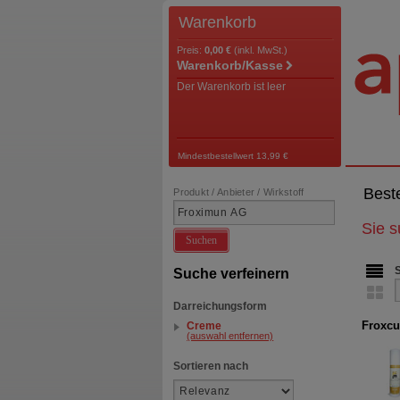
Warenkorb
Preis:
0,00 €
(inkl. MwSt.)
Warenkorb/Kasse
Der Warenkorb ist leer
Mindestbestellwert 13,99 €
Best
Produkt / Anbieter / Wirkstoff
Sie 
Suchen
Suche verfeinern
Darreichungsform
Froxcu
Creme
(auswahl entfernen)
Sortieren nach