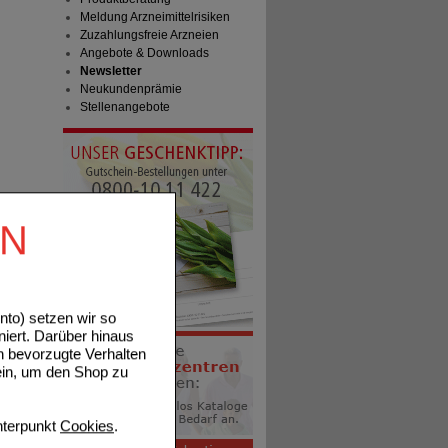
Meldung Arzneimittelrisiken
Zuzahlungsfreie Arzneien
Angebote & Downloads
Newsletter
Neukundenprämie
Stellenangebote
EN
to) setzen wir so
niert. Darüber hinaus
n bevorzugte Verhalten
ein, um den Shop zu
terpunkt
Cookies
.