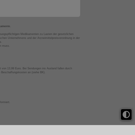
kamente.
bungspflichtigen Medikamenten zu Lasten der gesetzlichen
chen Unternehmens und der Arzneimittelpreisverordnung in der
s.
en muss.
t von 13,99 Euro. Bei Sendungen ins Ausland fallen durch
te Beschaffungskosten an (siehe BK).
ormiert.