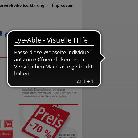
rrierefreiheitserklärung
Impressum
Seite drucken
0800-10 11 422
gebührenfreie Rufnummer
Versandkostenfrei
innerhalb Deutschlands bei einem
Mindestbestellwert von 13,99 Euro oder bei
Einsendung eines Kassenrezeptes
Details