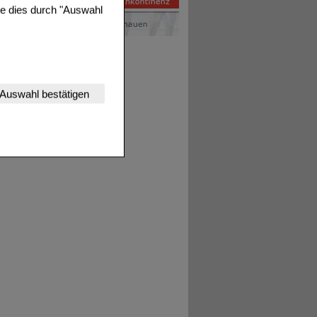
ie dies durch "Auswahl
nserer Website
Auswahl bestätigen
tet werden kann.
estalten,
rhaltensweisen (z.B.
nisse zugeschrittene
ng unserer Website
uf unserer Website aber
, dass Daten hierfür