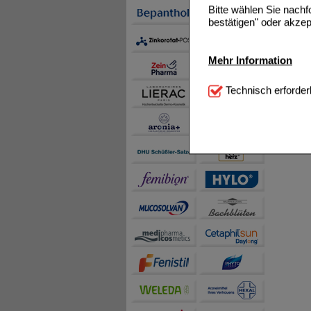
Bitte wählen Sie nach
bestätigen" oder akzep
Mehr Information
Technisch Notwendi
Technisch erforder
notwendig sind (z.B. N
Komfort:
Diese Cookie
beispielsweise für di
Spracheinstellung) an
Inhalte anzuzeigen un
Statistik & Tracking:
H
sammeln, mit deren Hil
auch die Werbung auf Dr
teilweise an Dritte wi