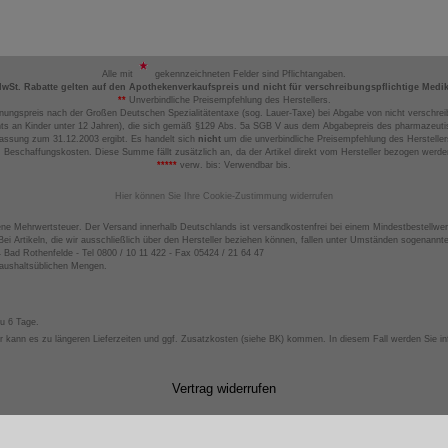
Alle mit
gekennzeichneten Felder sind Pflichtangaben.
MwSt. Rabatte gelten auf den Apothekenverkaufspreis und nicht für verschreibungspflichtige Medi
**
Unverbindliche Preisempfehlung des Herstellers.
nungspreis nach der Großen Deutschen Spezialitätentaxe (sog. Lauer-Taxe) bei Abgabe von nicht verschrei
ts an Kinder unter 12 Jahren), die sich gemäß §129 Abs. 5a SGB V aus dem Abgabepreis des pharmazeutis
assung zum 31.12.2003 ergibt. Es handelt sich
nicht
um die unverbindliche Preisempfehlung des Hersteller
 Beschaffungskosten. Diese Summe fällt zusätzlich an, da der Artikel direkt vom Hersteller bezogen werd
*****
verw. bis: Verwendbar bis.
Hier können Sie Ihre Cookie-Zustimmung widerrufen
ene Mehrwertsteuer. Der Versand innerhalb Deutschlands ist versandkostenfrei bei einem Mindestbestellwer
ei Artikeln, die wir ausschließlich über den Hersteller beziehen können, fallen unter Umständen sogenann
4 Bad Rothenfelde - Tel 0800 / 10 11 422 - Fax 05424 / 21 64 47
haushaltsüblichen Mengen.
zu 6 Tage.
 kann es zu längeren Lieferzeiten und ggf. Zusatzkosten (siehe BK) kommen. In diesem Fall werden Sie inf
Vertrag widerrufen