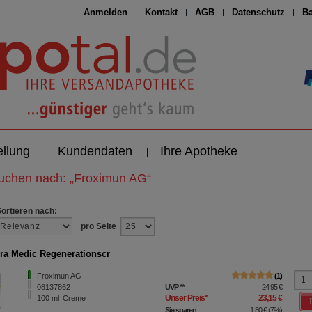
Anmelden
Kontakt
AGB
Datenschutz
Ba
ellung
Kundendaten
Ihre Apotheke
suchen nach:
„
Froximun AG
“
Sortieren nach:
pro Seite
ra Medic Regenerationscr
Froximun AG
1
08137862
UVP
**
24,95 €
Unser Preis
*
23,15 €
100
ml
Creme
Sie sparen
1,80 €
(
7%
)