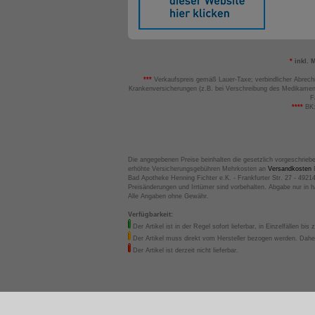
*
inkl. 
***
Verkaufspreis gemäß Lauer-Taxe; verbindlicher Abrech
Krankenversicherungen (z.B. bei Verschreibung des Medikamen
F
****
BK:
Die angegebenen Preise beinhalten die gesetzlich vorgeschrieb
erhöhte Versicherungsgebühren Mehrkosten an
Versandkosten
B
Bad Apotheke Henning Fichter e.K. - Frankfurter Str. 27 - 4921
Preisänderungen und Irrtümer sind vorbehalten. Abgabe nur in 
Alle Angaben ohne Gewähr.
Verfügbarkeit:
Der Artikel ist in der Regel sofort lieferbar, in Einzelfällen bis 
Der Artikel muss direkt vom Hersteller bezogen werden. Daher
Der Artikel ist derzeit nicht lieferbar.