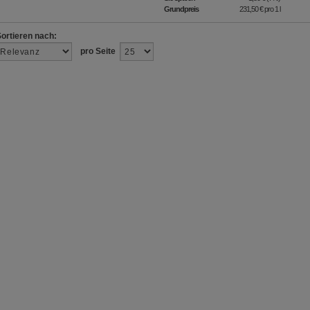
Grundpreis
231,50 €
pro 1 l
Sortieren nach:
pro Seite