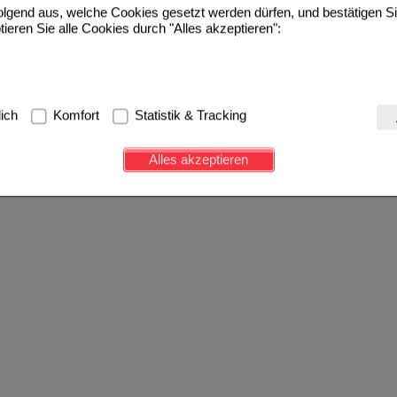
folgend aus, welche Cookies gesetzt werden dürfen, und bestätigen S
tieren Sie alle Cookies durch "Alles akzeptieren":
g:
Hierbei handelt es sich um Cookies, die für die Grundfunktionen u
lich
Komfort
Statistik & Tracking
avigation, Warenkorb, Kundenkonto), weshalb auf diese nicht verzich
s werden genutzt um das Einkaufserlebnis noch ansprechender zu g
Alles akzeptieren
e Wiedererkennung des Besuchers oder unsere Seite an bevorzugte Ve
zupassen. Komfort-Cookies ermöglichen es uns auch auf Ihre Bedürf
d unser Partnerprogramm zu betreiben.
ierüber lassen sich Informationen über die Art und Weise der Nutzu
fe wir unsere Website weiter für Sie optimieren können, den Inhalt a
ittseiten möglichst relevant für Sie zu gestalten. Bitte beachten Sie
e z.B. Google oder soziale Medien übertragen werden.