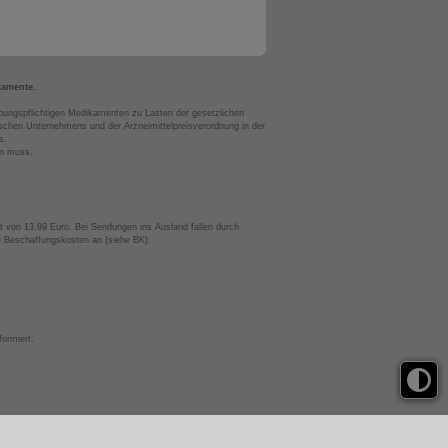
kamente.
bungspflichtigen Medikamenten zu Lasten der gesetzlichen
chen Unternehmens und der Arzneimittelpreisverordnung in der
s.
en muss.
t von 13,99 Euro. Bei Sendungen ins Ausland fallen durch
te Beschaffungskosten an (siehe BK).
ormiert.