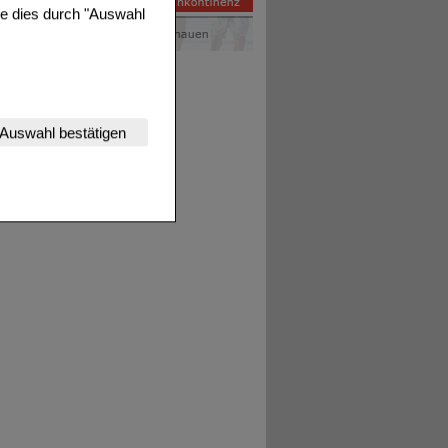
ie dies durch "Auswahl
nserer Website
Auswahl bestätigen
tet werden kann.
estalten,
rhaltensweisen (z.B.
nisse zugeschrittene
ng unserer Website
uf unserer Website aber
, dass Daten hierfür