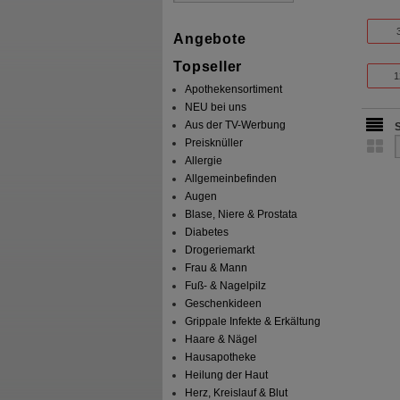
Angebote
Topseller
1
Apothekensortiment
NEU bei uns
Aus der TV-Werbung
Preisknüller
Allergie
Allgemeinbefinden
Augen
Blase, Niere & Prostata
Diabetes
Drogeriemarkt
Frau & Mann
Fuß- & Nagelpilz
Geschenkideen
Grippale Infekte & Erkältung
Haare & Nägel
Hausapotheke
Heilung der Haut
Herz, Kreislauf & Blut