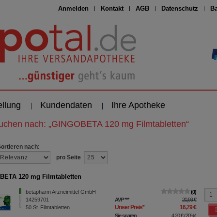
Anmelden
Kontakt
AGB
Datenschutz
Ba
ellung
Kundendaten
Ihre Apotheke
suchen nach:
„
GINGOBETA 120 mg Filmtabletten
“
Sortieren nach:
pro Seite
ETA 120 mg Filmtabletten
betapharm Arzneimittel GmbH
0
14259701
AVP
***
20,99 €
Unser Preis
*
16,79 €
50
St
Filmtabletten
Sie sparen
4,20 €
(
20%
)