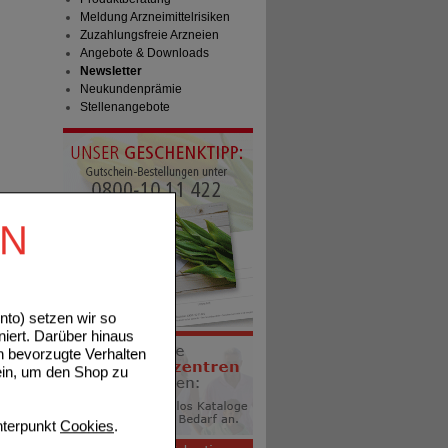
Meldung Arzneimittelrisiken
Zuzahlungsfreie Arzneien
Angebote & Downloads
Newsletter
Neukundenprämie
Stellenangebote
EN
to) setzen wir so
niert. Darüber hinaus
n bevorzugte Verhalten
ein, um den Shop zu
terpunkt
Cookies
.