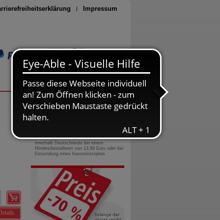
rrierefreiheitserklärung
Impressum
Seite drucken
0800-10 11 422
gebührenfreie Rufnummer
Versandkostenfrei
innerhalb Deutschlands bei einem
Mindestbestellwert von 13,99 Euro oder bei
Einsendung eines Kassenrezeptes
Details