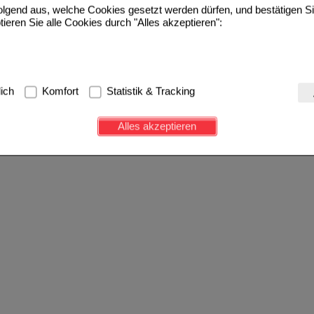
folgend aus, welche Cookies gesetzt werden dürfen, und bestätigen S
tieren Sie alle Cookies durch "Alles akzeptieren":
g:
Hierbei handelt es sich um Cookies, die für die Grundfunktionen u
lich
Komfort
Statistik & Tracking
avigation, Warenkorb, Kundenkonto), weshalb auf diese nicht verzich
s werden genutzt um das Einkaufserlebnis noch ansprechender zu g
Alles akzeptieren
e Wiedererkennung des Besuchers oder unsere Seite an bevorzugte Ve
zupassen. Komfort-Cookies ermöglichen es uns auch auf Ihre Bedürf
d unser Partnerprogramm zu betreiben.
ierüber lassen sich Informationen über die Art und Weise der Nutzu
fe wir unsere Website weiter für Sie optimieren können, den Inhalt a
ittseiten möglichst relevant für Sie zu gestalten. Bitte beachten Sie
e z.B. Google oder soziale Medien übertragen werden.