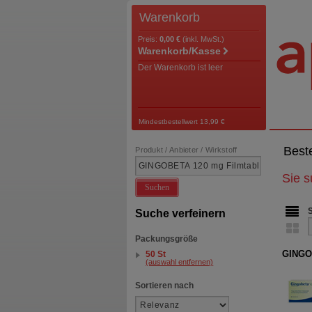
Warenkorb
Preis:
0,00 €
(inkl. MwSt.)
Warenkorb/Kasse
Der Warenkorb ist leer
Mindestbestellwert 13,99 €
Best
Produkt / Anbieter / Wirkstoff
Sie 
Suchen
Suche verfeinern
Packungsgröße
GINGOB
50 St
(auswahl entfernen)
Sortieren nach