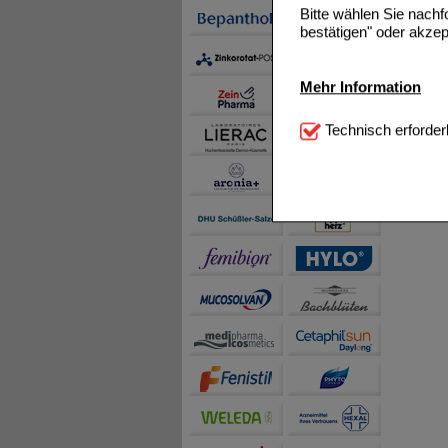
Bitte wählen Sie nach
bestätigen" oder akzep
Mehr Information
Technisch Notwendi
Technisch erforder
notwendig sind (z.B. N
Komfort:
Diese Cookie
beispielsweise für di
Spracheinstellung) an
Inhalte anzuzeigen un
Statistik & Tracking:
H
sammeln, mit deren Hil
auch die Werbung auf Dr
teilweise an Dritte wi