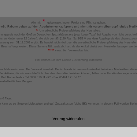
Alle mit
gekennzeichneten Felder sind Pflichtangaben.
MwSt. Rabatte gelten auf den Apothekenverkaufspreis und nicht für verschreibungspflichtige Medi
**
Unverbindliche Preisempfehlung des Herstellers.
nungspreis nach der Großen Deutschen Spezialitätentaxe (sog. Lauer-Taxe) bei Abgabe von nicht verschrei
ts an Kinder unter 12 Jahren), die sich gemäß §129 Abs. 5a SGB V aus dem Abgabepreis des pharmazeutis
assung zum 31.12.2003 ergibt. Es handelt sich
nicht
um die unverbindliche Preisempfehlung des Hersteller
 Beschaffungskosten. Diese Summe fällt zusätzlich an, da der Artikel direkt vom Hersteller bezogen werd
*****
verw. bis: Verwendbar bis.
Hier können Sie Ihre Cookie-Zustimmung widerrufen
ene Mehrwertsteuer. Der Versand innerhalb Deutschlands ist versandkostenfrei bei einem Mindestbestellwer
ei Artikeln, die wir ausschließlich über den Hersteller beziehen können, fallen unter Umständen sogenann
4 Bad Rothenfelde - Tel 0800 / 10 11 422 - Fax 05424 / 21 64 47
haushaltsüblichen Mengen.
zu 6 Tage.
 kann es zu längeren Lieferzeiten und ggf. Zusatzkosten (siehe BK) kommen. In diesem Fall werden Sie inf
Vertrag widerrufen