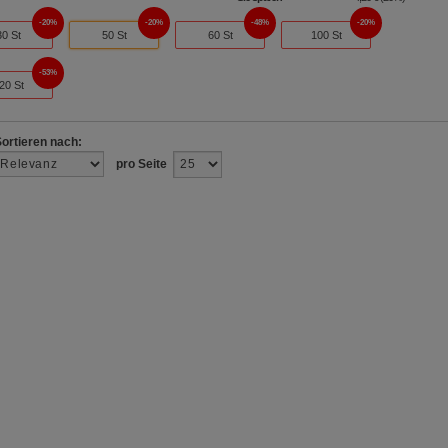
20%
20%
48%
20%
30 St
50 St
60 St
100 St
53%
20 St
Sortieren nach:
pro Seite