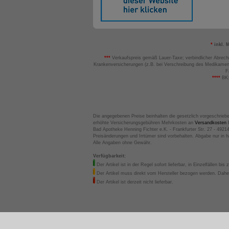
*
inkl. 
***
Verkaufspreis gemäß Lauer-Taxe; verbindlicher Abrech
Krankenversicherungen (z.B. bei Verschreibung des Medikamen
F
****
BK:
Die angegebenen Preise beinhalten die gesetzlich vorgeschrieb
erhöhte Versicherungsgebühren Mehrkosten an
Versandkosten
B
Bad Apotheke Henning Fichter e.K. - Frankfurter Str. 27 - 4921
Preisänderungen und Irrtümer sind vorbehalten. Abgabe nur in 
Alle Angaben ohne Gewähr.
Verfügbarkeit:
Der Artikel ist in der Regel sofort lieferbar, in Einzelfällen bis 
Der Artikel muss direkt vom Hersteller bezogen werden. Daher
Der Artikel ist derzeit nicht lieferbar.