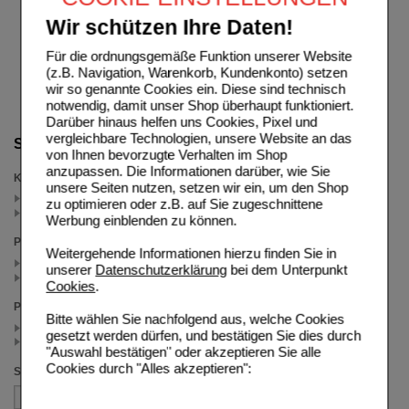
Wir schützen Ihre Daten!
Für die ordnungsgemäße Funktion unserer Website
(z.B. Navigation, Warenkorb, Kundenkonto) setzen
wir so genannte Cookies ein. Diese sind technisch
notwendig, damit unser Shop überhaupt funktioniert.
Darüber hinaus helfen uns Cookies, Pixel und
vergleichbare Technologien, unsere Website an das
Suche verfeinern
von Ihnen bevorzugte Verhalten im Shop
anzupassen. Die Informationen darüber, wie Sie
Kategorien
unsere Seiten nutzen, setzen wir ein, um den Shop
Augen (2)
zu optimieren oder z.B. auf Sie zugeschnittene
Augentropfen (2)
Werbung einblenden zu können.
Packungsgröße
Weitergehende Informationen hierzu finden Sie in
2X10 ml (2)
unserer
Datenschutzerklärung
bei dem Unterpunkt
10 ml (2)
Cookies
.
Preis
Bitte wählen Sie nachfolgend aus, welche Cookies
< 10.00 (2)
gesetzt werden dürfen, und bestätigen Sie dies durch
>= 10.00 (2)
"Auswahl bestätigen" oder akzeptieren Sie alle
Cookies durch "Alles akzeptieren":
Sortieren nach