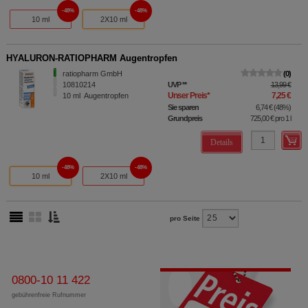
48%
48%
10 ml
2X10 ml
HYALURON-RATIOPHARM Augentropfen
ratiopharm GmbH
0
10810214
UVP
**
13,99 €
Unser Preis
*
7,25 €
10
ml
Augentropfen
Sie sparen
6,74 €
(
48%
)
Grundpreis
725,00 €
pro 1 l
Details
48%
48%
10 ml
2X10 ml
pro Seite
0800-10 11 422
gebührenfreie Rufnummer