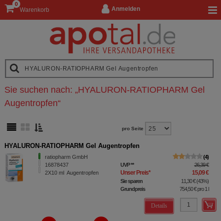
0
Anmelden
Warenkorb
Sie suchen nach:
„
HYALURON-RATIOPHARM Gel
Augentropfen
“
pro Seite
HYALURON-RATIOPHARM Gel Augentropfen
ratiopharm GmbH
4
16878437
UVP
**
26,39 €
Unser Preis
*
15,09 €
2X10
ml
Augentropfen
Sie sparen
11,30 €
(
43%
)
Grundpreis
754,50 €
pro 1 l
Details