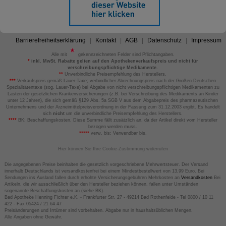
Barrierefreiheitserklärung
Kontakt
AGB
Datenschutz
Impressum
Alle mit
gekennzeichneten Felder sind Pflichtangaben.
*
inkl. MwSt. Rabatte gelten auf den Apothekenverkaufspreis und nicht für
verschreibungspflichtige Medikamente.
**
Unverbindliche Preisempfehlung des Herstellers.
***
Verkaufspreis gemäß Lauer-Taxe; verbindlicher Abrechnungspreis nach der Großen Deutschen
Spezialitätentaxe (sog. Lauer-Taxe) bei Abgabe von nicht verschreibungspflichtigen Medikamenten zu
Lasten der gesetzlichen Krankenversicherungen (z.B. bei Verschreibung des Medikaments an Kinder
unter 12 Jahren), die sich gemäß §129 Abs. 5a SGB V aus dem Abgabepreis des pharmazeutischen
Unternehmens und der Arzneimittelpreisverordnung in der Fassung zum 31.12.2003 ergibt. Es handelt
sich
nicht
um die unverbindliche Preisempfehlung des Herstellers.
****
BK: Beschaffungskosten. Diese Summe fällt zusätzlich an, da der Artikel direkt vom Hersteller
bezogen werden muss.
*****
verw. bis: Verwendbar bis.
Hier können Sie Ihre Cookie-Zustimmung widerrufen
Die angegebenen Preise beinhalten die gesetzlich vorgeschriebene Mehrwertsteuer. Der Versand
innerhalb Deutschlands ist versandkostenfrei bei einem Mindestbestellwert von 13,99 Euro. Bei
Sendungen ins Ausland fallen durch erhöhte Versicherungsgebühren Mehrkosten an
Versandkosten
Bei
Artikeln, die wir ausschließlich über den Hersteller beziehen können, fallen unter Umständen
sogenannte Beschaffungskosten an (siehe BK).
Bad Apotheke Henning Fichter e.K. - Frankfurter Str. 27 - 49214 Bad Rothenfelde - Tel 0800 / 10 11
422 - Fax 05424 / 21 64 47
Preisänderungen und Irrtümer sind vorbehalten. Abgabe nur in haushaltsüblichen Mengen.
Alle Angaben ohne Gewähr.