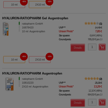
46%
43%
10 ml
2X10 ml
HYALURON-RATIOPHARM Gel Augentropfen
ratiopharm GmbH
1
16878420
UVP
**
14,49 €
Unser Preis
*
7,85 €
10
ml
Augentropfen
Sie sparen
6,64 €
(
46%
)
Grundpreis
785,00 €
pro 1 l
Details
46%
43%
10 ml
2X10 ml
HYALURON-RATIOPHARM Augentropfen
ratiopharm GmbH
2
10810220
UVP
**
25,39 €
Unser Preis
*
13,29 €
2X10
ml
Augentropfen
Sie sparen
12,10 €
(
48%
)
Grundpreis
664,50 €
pro 1 l
Details