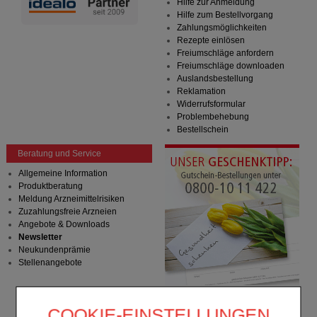
Hilfe zur Anmeldung
Hilfe zum Bestellvorgang
Zahlungsmöglichkeiten
Rezepte einlösen
Freiumschläge anfordern
Freiumschläge downloaden
Auslandsbestellung
Reklamation
Widerrufsformular
Problembehebung
Bestellschein
Beratung und Service
Allgemeine Information
Produktberatung
Meldung Arzneimittelrisiken
Zuzahlungsfreie Arzneien
Angebote & Downloads
Newsletter
Neukundenprämie
Stellenangebote
COOKIE-EINSTELLUNGEN