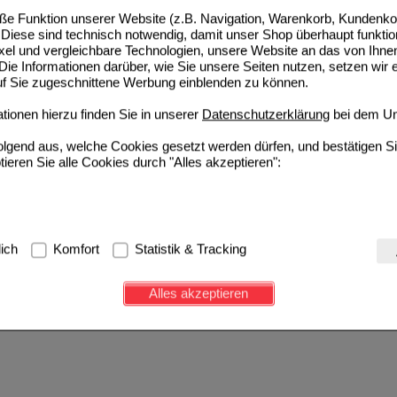
e Funktion unserer Website (z.B. Navigation, Warenkorb, Kundenkon
Diese sind technisch notwendig, damit unser Shop überhaupt funktio
ixel und vergleichbare Technologien, unsere Website an das von Ihne
ie Informationen darüber, wie Sie unsere Seiten nutzen, setzen wir 
auf Sie zugeschnittene Werbung einblenden zu können.
ionen hierzu finden Sie in unserer
Datenschutzerklärung
bei dem Un
folgend aus, welche Cookies gesetzt werden dürfen, und bestätigen S
tieren Sie alle Cookies durch "Alles akzeptieren":
g:
Hierbei handelt es sich um Cookies, die für die Grundfunktionen u
lich
Komfort
Statistik & Tracking
avigation, Warenkorb, Kundenkonto), weshalb auf diese nicht verzich
s werden genutzt um das Einkaufserlebnis noch ansprechender zu g
Alles akzeptieren
e Wiedererkennung des Besuchers oder unsere Seite an bevorzugte Ve
zupassen. Komfort-Cookies ermöglichen es uns auch auf Ihre Bedürf
d unser Partnerprogramm zu betreiben.
ierüber lassen sich Informationen über die Art und Weise der Nutzu
fe wir unsere Website weiter für Sie optimieren können, den Inhalt a