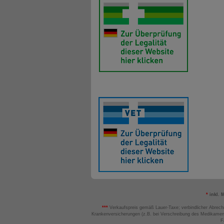
*
inkl. 
***
Verkaufspreis gemäß Lauer-Taxe; verbindlicher Abrech
Krankenversicherungen (z.B. bei Verschreibung des Medikamen
F