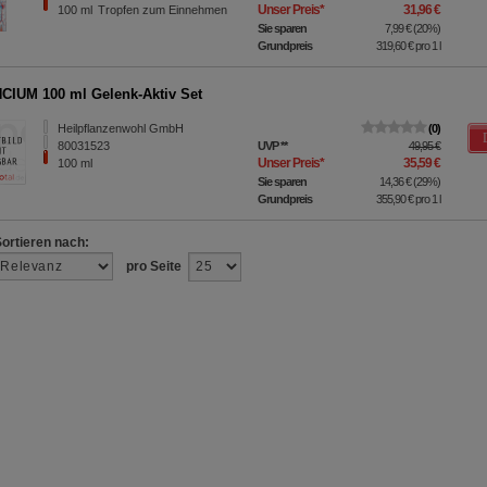
Unser Preis
*
31,96 €
100
ml
Tropfen zum Einnehmen
Sie sparen
7,99 €
(
20%
)
Grundpreis
319,60 €
pro 1 l
IUM 100 ml Gelenk-Aktiv Set
Heilpflanzenwohl GmbH
0
80031523
UVP
**
49,95 €
Unser Preis
*
35,59 €
100
ml
Sie sparen
14,36 €
(
29%
)
Grundpreis
355,90 €
pro 1 l
Sortieren nach:
pro Seite