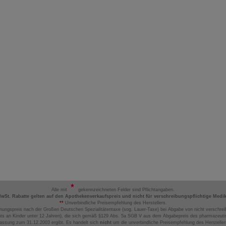
Alle mit
gekennzeichneten Felder sind Pflichtangaben.
MwSt. Rabatte gelten auf den Apothekenverkaufspreis und nicht für verschreibungspflichtige Medi
**
Unverbindliche Preisempfehlung des Herstellers.
nungspreis nach der Großen Deutschen Spezialitätentaxe (sog. Lauer-Taxe) bei Abgabe von nicht verschrei
ts an Kinder unter 12 Jahren), die sich gemäß §129 Abs. 5a SGB V aus dem Abgabepreis des pharmazeutis
assung zum 31.12.2003 ergibt. Es handelt sich
nicht
um die unverbindliche Preisempfehlung des Hersteller