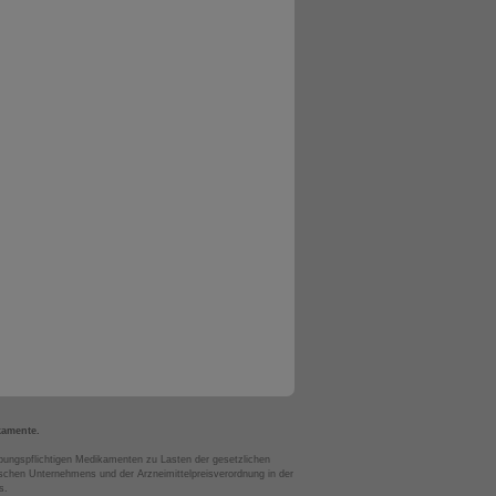
kamente.
bungspflichtigen Medikamenten zu Lasten der gesetzlichen
chen Unternehmens und der Arzneimittelpreisverordnung in der
s.