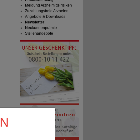
Meldung Arzneimittelrisiken
Zuzahlungsfreie Arzneien
Angebote & Downloads
Newsletter
Neukundenprämie
Stellenangebote
EN