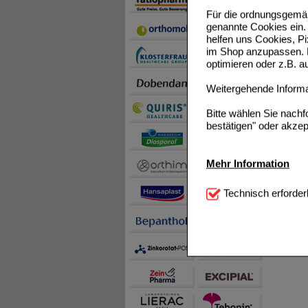
Für die ordnungsgemäß
genannte Cookies ein. 
helfen uns Cookies, P
im Shop anzupassen. D
optimieren oder z.B. 
Weitergehende Informat
Bitte wählen Sie nach
bestätigen" oder akzep
Mehr Information
Technisch Notwendi
Technisch erforder
notwendig sind (z.B. N
Komfort:
Diese Cookie
beispielsweise für di
Spracheinstellung) an
Inhalte anzuzeigen un
Statistik & Tracking:
H
sammeln, mit deren Hil