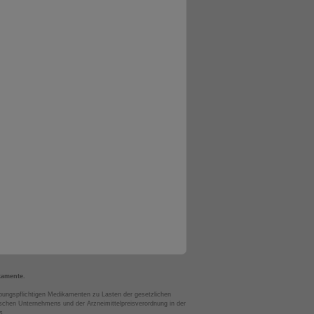
kamente.
bungspflichtigen Medikamenten zu Lasten der gesetzlichen
chen Unternehmens und der Arzneimittelpreisverordnung in der
s.