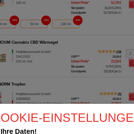
Unser Preis
*
51,79 €
100
ml
Sie sparen
16,16 €
(
24%
)
Grundpreis
517,90 €
pro 1 l
25%
20%
24%
30 ml
50 ml
100 ml
CIUM Cannabis CBD Wärmegel
Heilpflanzenwohl GmbH
12
19412202
UVP
**
28,95 €
Unser Preis
*
23,16 €
100
ml
Gel
Sie sparen
5,79 €
(
20%
)
Grundpreis
231,60 €
pro 1 l
ORM Tropfen
Heilpflanzenwohl GmbH
1
16868002
UVP
**
39,95 €
Unser Preis
*
31,96 €
100
ml
Tropfen zum Einnehmen
Sie sparen
7,99 €
(
20%
)
OOKIE-EINSTELLUNG
Grundpreis
319,60 €
pro 1 l
IUM 100 ml Gelenk-Aktiv Set
Ihre Daten!