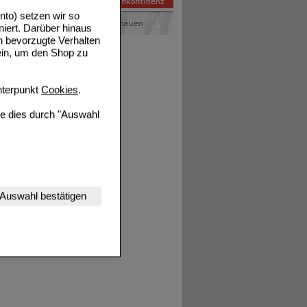
Details
to) setzen wir so
niert. Darüber hinaus
n bevorzugte Verhalten
ein, um den Shop zu
terpunkt
Cookies
.
ie dies durch "Auswahl
nserer Website
Auswahl bestätigen
tet werden kann.
estalten,
rhaltensweisen (z.B.
nisse zugeschrittene
ng unserer Website
uf unserer Website aber