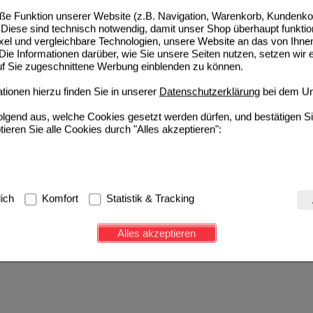
Heilpflanzenwohl GmbH
0
e Funktion unserer Website (z.B. Navigation, Warenkorb, Kundenkon
80031523
UVP
**
49,95 €
Unser Preis
*
35,59 €
100
ml
Diese sind technisch notwendig, damit unser Shop überhaupt funktio
Sie sparen
14,36 €
(
29%
)
ixel und vergleichbare Technologien, unsere Website an das von Ihne
Grundpreis
355,90 €
pro 1 l
ie Informationen darüber, wie Sie unsere Seiten nutzen, setzen wir 
auf Sie zugeschnittene Werbung einblenden zu können.
Sortieren nach:
ionen hierzu finden Sie in unserer
Datenschutzerklärung
bei dem Un
pro Seite
folgend aus, welche Cookies gesetzt werden dürfen, und bestätigen S
tieren Sie alle Cookies durch "Alles akzeptieren":
g:
Hierbei handelt es sich um Cookies, die für die Grundfunktionen u
lich
Komfort
Statistik & Tracking
avigation, Warenkorb, Kundenkonto), weshalb auf diese nicht verzich
s werden genutzt um das Einkaufserlebnis noch ansprechender zu g
Alles akzeptieren
e Wiedererkennung des Besuchers oder unsere Seite an bevorzugte Ve
zupassen. Komfort-Cookies ermöglichen es uns auch auf Ihre Bedürf
d unser Partnerprogramm zu betreiben.
ierüber lassen sich Informationen über die Art und Weise der Nutzu
fe wir unsere Website weiter für Sie optimieren können, den Inhalt a