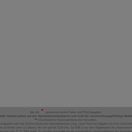
Alle mit
gekennzeichneten Felder sind Pflichtangaben.
MwSt. Rabatte gelten auf den Apothekenverkaufspreis und nicht für verschreibungspflichtige Medi
**
Unverbindliche Preisempfehlung des Herstellers.
nungspreis nach der Großen Deutschen Spezialitätentaxe (sog. Lauer-Taxe) bei Abgabe von nicht verschrei
ts an Kinder unter 12 Jahren), die sich gemäß §129 Abs. 5a SGB V aus dem Abgabepreis des pharmazeutis
assung zum 31.12.2003 ergibt. Es handelt sich
nicht
um die unverbindliche Preisempfehlung des Hersteller