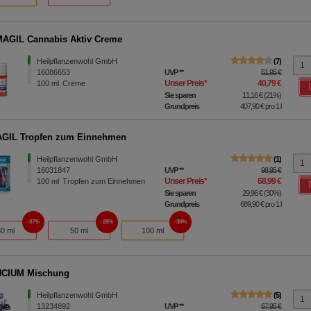
AGIL Cannabis Aktiv Creme
Heilpflanzenwohl GmbH
7
16086653
UVP
**
51,95 €
Unser Preis
*
40,79 €
100
ml
Creme
Sie sparen
11,16 €
(
21%
)
Grundpreis
407,90 €
pro 1 l
GIL Tropfen zum Einnehmen
Heilpflanzenwohl GmbH
1
16031847
UVP
**
98,95 €
Unser Preis
*
68,99 €
100
ml
Tropfen zum Einnehmen
Sie sparen
29,96 €
(
30%
)
Grundpreis
689,90 €
pro 1 l
37%
28%
30%
30 ml
50 ml
100 ml
CIUM Mischung
Heilpflanzenwohl GmbH
5
13234892
UVP
**
67,95 €