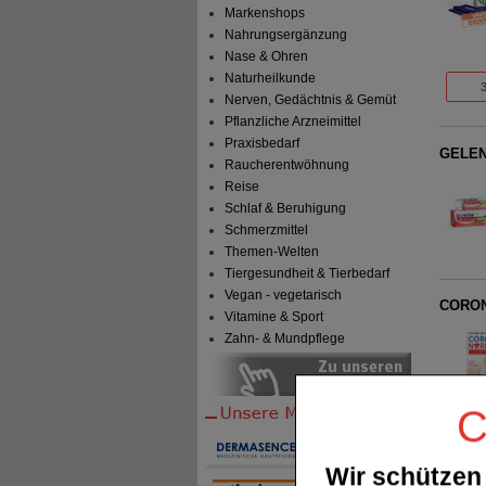
Markenshops
Nahrungsergänzung
Nase & Ohren
Naturheilkunde
Nerven, Gedächtnis & Gemüt
Pflanzliche Arzneimittel
Praxisbedarf
GELEN
Raucherentwöhnung
Reise
Schlaf & Beruhigung
Schmerzmittel
Themen-Welten
Tiergesundheit & Tierbedarf
Vegan - vegetarisch
CORON
Vitamine & Sport
Zahn- & Mundpflege
C
GELENC
Wir schützen 