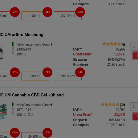
Grundpreis
539,90 €
pro 1 l
23%
23%
23%
50 ml
100 ml
2X100 ml
CIUM arthro Mischung
Heilpflanzenwohl GmbH
5
14309149
UVP
**
68,95 €
Unser Preis
*
52,49 €
100
ml
Sie sparen
16,46 €
(
24%
)
Grundpreis
524,90 €
pro 1 l
21%
24%
14%
50 ml
100 ml
2X100 ml
CIUM Cannabis CBD Gel kühlend
Heilpflanzenwohl GmbH
22
18714214
UVP
**
29,95 €
Unser Preis
*
21,09 €
100
ml
Gel
Sie sparen
8,86 €
(
30%
)
Grundpreis
210,90 €
pro 1 l
30%
20%
00 ml
2X100 ml