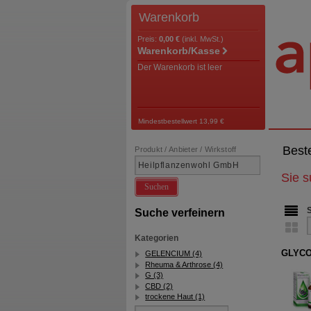
Warenkorb
Preis:
0,00 €
(inkl. MwSt.)
Warenkorb/Kasse
Der Warenkorb ist leer
Mindestbestellwert 13,99 €
Best
Produkt / Anbieter / Wirkstoff
Sie 
Suchen
Suche verfeinern
Kategorien
GLYCO
GELENCIUM (4)
Rheuma & Arthrose (4)
G (3)
CBD (2)
trockene Haut (1)