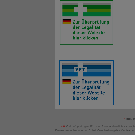
*
inkl. 
***
Verkaufspreis gemäß Lauer-Taxe; verbindlicher Abrech
Krankenversicherungen (z.B. bei Verschreibung des Medikamen
F