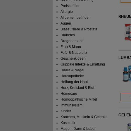
Preisknüller
Allergie
RHEUM
Allgemeinbefinden
Augen
Blase, Niere & Prostata
Diabetes
Drogeriemarkt
Frau & Mann
Fuß- & Nagelpilz
LUMBA
Geschenkideen
Grippale Infekte & Erkältung
Haare & Nägel
Hausapotheke
Heilung der Haut
Herz, Kreislauf & Blut
Homecare
Homöopathische Mittel
Immunsystem
Kinder
GELEN
Knochen, Muskeln & Gelenke
Kosmetik
Magen, Darm & Leber