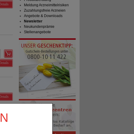
Details
Meldung Arzneimittelrisiken
Zuzahlungsfreie Arzneien
Angebote & Downloads
Newsletter
Neukundenprämie
Stellenangebote
Details
Details
EN