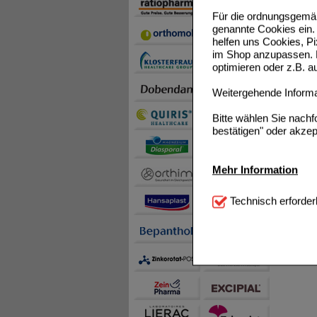
Für die ordnungsgemäß
genannte Cookies ein. 
helfen uns Cookies, P
im Shop anzupassen. D
optimieren oder z.B. 
Weitergehende Informat
Bitte wählen Sie nach
bestätigen" oder akzep
Mehr Information
Technisch Notwendi
Technisch erforder
notwendig sind (z.B. N
Komfort:
Diese Cookie
beispielsweise für di
Spracheinstellung) an
Inhalte anzuzeigen un
Statistik & Tracking:
H
sammeln, mit deren Hil