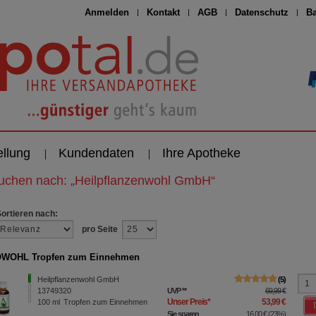
Anmelden
Kontakt
AGB
Datenschutz
Ba
ellung
Kundendaten
Ihre Apotheke
suchen nach:
„
Heilpflanzenwohl GmbH
“
Sortieren nach:
pro Seite
WOHL Tropfen zum Einnehmen
Heilpflanzenwohl GmbH
5
13749320
UVP
**
69,99 €
Unser Preis
*
53,99 €
100
ml
Tropfen zum Einnehmen
Sie sparen
16,00 €
(
23%
)