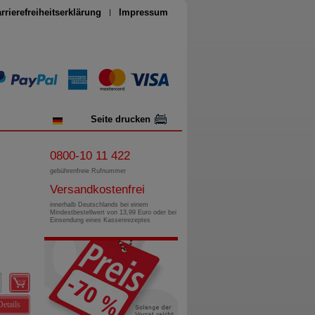
rrierefreiheitserklärung
Impressum
Seite drucken
0800-10 11 422
gebührenfreie Rufnummer
Versandkostenfrei
innerhalb Deutschlands bei einem
Mindestbestellwert von 13,99 Euro oder bei
Einsendung eines Kassenrezeptes
Details