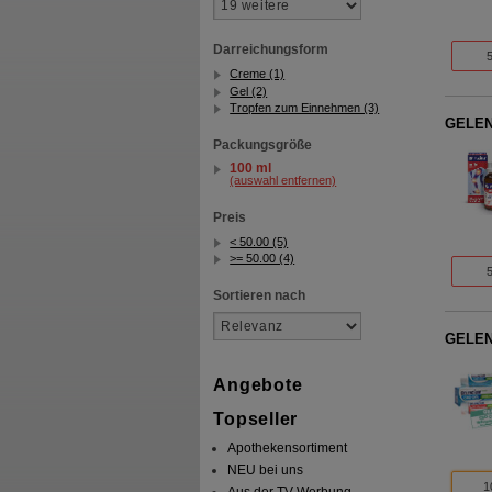
Darreichungsform
Creme (1)
Gel (2)
Tropfen zum Einnehmen (3)
GELEN
Packungsgröße
100 ml
(auswahl entfernen)
Preis
< 50.00 (5)
>= 50.00 (4)
Sortieren nach
GELEN
Angebote
Topseller
Apothekensortiment
NEU bei uns
1
Aus der TV-Werbung