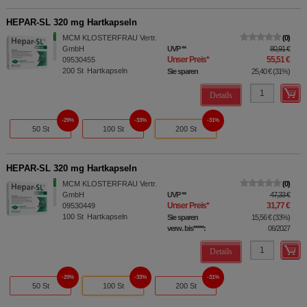
HEPAR-SL 320 mg Hartkapseln
MCM KLOSTERFRAU Vertr.
0
GmbH
UVP
**
80,91 €
Unser Preis
*
55,51 €
09530455
200
St
Hartkapseln
Sie sparen
25,40 €
(
31%
)
Details
29%
33%
31%
50 St
100 St
200 St
HEPAR-SL 320 mg Hartkapseln
MCM KLOSTERFRAU Vertr.
0
GmbH
UVP
**
47,33 €
Unser Preis
*
31,77 €
09530449
100
St
Hartkapseln
Sie sparen
15,56 €
(
33%
)
verw. bis*****:
06/2027
Details
29%
33%
31%
50 St
100 St
200 St