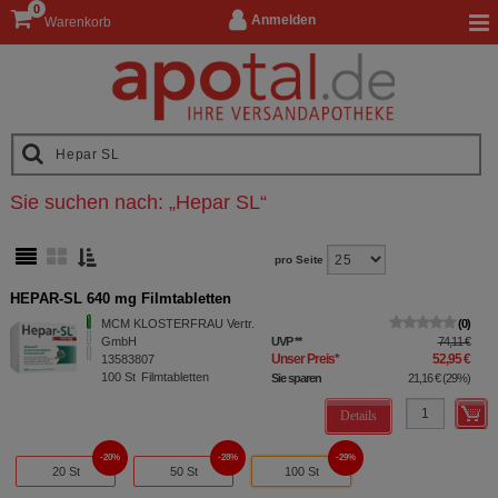
0
Anmelden
Warenkorb
Sie suchen nach:
„
Hepar SL
“
pro Seite
HEPAR-SL 640 mg Filmtabletten
MCM KLOSTERFRAU Vertr.
0
GmbH
UVP
**
74,11 €
Unser Preis
*
52,95 €
13583807
100
St
Filmtabletten
Sie sparen
21,16 €
(
29%
)
Details
20%
28%
29%
20 St
50 St
100 St