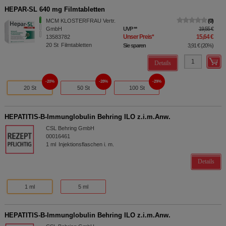
HEPAR-SL 640 mg Filmtabletten
MCM KLOSTERFRAU Vertr.
0
GmbH
UVP
**
19,55 €
Unser Preis
*
15,64 €
13583782
20
St
Filmtabletten
Sie sparen
3,91 €
(
20%
)
Details
20%
28%
29%
20 St
50 St
100 St
HEPATITIS-B-Immunglobulin Behring ILO z.i.m.Anw.
CSL Behring GmbH
00016461
1
ml
Injektionsflaschen i. m.
Details
1 ml
5 ml
HEPATITIS-B-Immunglobulin Behring ILO z.i.m.Anw.