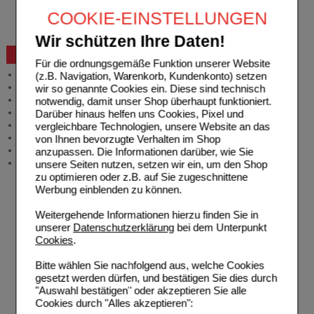
Widerrufsformular
COOKIE-EINSTELLUNGEN
Problembehebung
Bestellschein
Wir schützen Ihre Daten!
Beratung und Service
Für die ordnungsgemäße Funktion unserer Website
Allgemeine Information
(z.B. Navigation, Warenkorb, Kundenkonto) setzen
Produktberatung
wir so genannte Cookies ein. Diese sind technisch
Meldung Arzneimittelrisiken
notwendig, damit unser Shop überhaupt funktioniert.
Zuzahlungsfreie Arzneien
Darüber hinaus helfen uns Cookies, Pixel und
Angebote & Downloads
vergleichbare Technologien, unsere Website an das
Newsletter
von Ihnen bevorzugte Verhalten im Shop
Neukundenprämie
anzupassen. Die Informationen darüber, wie Sie
Stellenangebote
unsere Seiten nutzen, setzen wir ein, um den Shop
zu optimieren oder z.B. auf Sie zugeschnittene
Werbung einblenden zu können.
Weitergehende Informationen hierzu finden Sie in
unserer
Datenschutzerklärung
bei dem Unterpunkt
Cookies
.
Bitte wählen Sie nachfolgend aus, welche Cookies
gesetzt werden dürfen, und bestätigen Sie dies durch
"Auswahl bestätigen" oder akzeptieren Sie alle
Cookies durch "Alles akzeptieren":