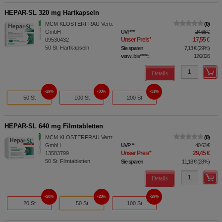
HEPAR-SL 320 mg Hartkapseln
MCM KLOSTERFRAU Vertr.
0
GmbH
UVP
**
24,68 €
Unser Preis
*
17,55 €
09530432
50
St
Hartkapseln
Sie sparen
7,13 €
(
29%
)
verw. bis*****:
12/2026
Details
29%
33%
31%
50 St
100 St
200 St
HEPAR-SL 640 mg Filmtabletten
MCM KLOSTERFRAU Vertr.
0
GmbH
UVP
**
40,63 €
Unser Preis
*
29,45 €
13583799
50
St
Filmtabletten
Sie sparen
11,18 €
(
28%
)
Details
20%
28%
29%
20 St
50 St
100 St