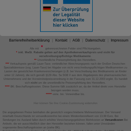
Barrierefreiheitserklärung
Kontakt
AGB
Datenschutz
Impressum
Alle mit
gekennzeichneten Felder sind Pflichtangaben.
*
inkl. MwSt. Rabatte gelten auf den Apothekenverkaufspreis und nicht für
verschreibungspflichtige Medikamente.
**
Unverbindliche Preisempfehlung des Herstellers.
***
Verkaufspreis gemäß Lauer-Taxe; verbindlicher Abrechnungspreis nach der Großen Deutschen
Spezialitätentaxe (sog. Lauer-Taxe) bei Abgabe von nicht verschreibungspflichtigen Medikamenten zu
Lasten der gesetzlichen Krankenversicherungen (z.B. bei Verschreibung des Medikaments an Kinder
unter 12 Jahren), die sich gemäß §129 Abs. 5a SGB V aus dem Abgabepreis des pharmazeutischen
Unternehmens und der Arzneimittelpreisverordnung in der Fassung zum 31.12.2003 ergibt. Es handelt
sich
nicht
um die unverbindliche Preisempfehlung des Herstellers.
****
BK: Beschaffungskosten. Diese Summe fällt zusätzlich an, da der Artikel direkt vom Hersteller
bezogen werden muss.
*****
verw. bis: Verwendbar bis.
Hier können Sie Ihre Cookie-Zustimmung widerrufen
Die angegebenen Preise beinhalten die gesetzlich vorgeschriebene Mehrwertsteuer. Der Versand
innerhalb Deutschlands ist versandkostenfrei bei einem Mindestbestellwert von 13,99 Euro. Bei
Sendungen ins Ausland fallen durch erhöhte Versicherungsgebühren Mehrkosten an
Versandkosten
Bei
Artikeln, die wir ausschließlich über den Hersteller beziehen können, fallen unter Umständen
sogenannte Beschaffungskosten an (siehe BK).