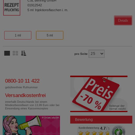
CSL Behring GmbH
01912542
5
ml
Injektionsflaschen i. m.
Details
1 ml
5 ml
pro Seite
0800-10 11 422
gebührenfreie Rufnummer
Versandkostenfrei
innerhalb Deutschlands bei einem
Mindestbestellwert von 13,99 Euro oder bei
Einsendung eines Kassenrezeptes
Bewertung