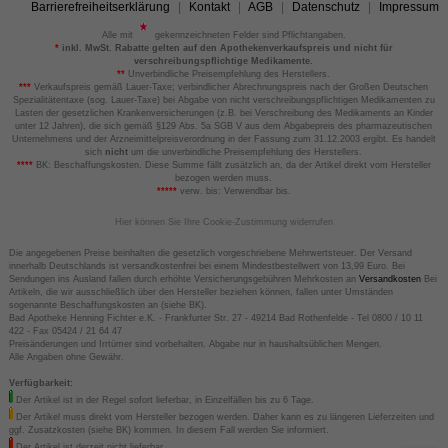
Barrierefreiheitserklärung
Kontakt
AGB
Datenschutz
Impressum
Alle mit
gekennzeichneten Felder sind Pflichtangaben.
*
inkl. MwSt. Rabatte gelten auf den Apothekenverkaufspreis und nicht für
verschreibungspflichtige Medikamente.
**
Unverbindliche Preisempfehlung des Herstellers.
***
Verkaufspreis gemäß Lauer-Taxe; verbindlicher Abrechnungspreis nach der Großen Deutschen
Spezialitätentaxe (sog. Lauer-Taxe) bei Abgabe von nicht verschreibungspflichtigen Medikamenten zu
Lasten der gesetzlichen Krankenversicherungen (z.B. bei Verschreibung des Medikaments an Kinder
unter 12 Jahren), die sich gemäß §129 Abs. 5a SGB V aus dem Abgabepreis des pharmazeutischen
Unternehmens und der Arzneimittelpreisverordnung in der Fassung zum 31.12.2003 ergibt. Es handelt
sich
nicht
um die unverbindliche Preisempfehlung des Herstellers.
****
BK: Beschaffungskosten. Diese Summe fällt zusätzlich an, da der Artikel direkt vom Hersteller
bezogen werden muss.
*****
verw. bis: Verwendbar bis.
Hier können Sie Ihre Cookie-Zustimmung widerrufen
Die angegebenen Preise beinhalten die gesetzlich vorgeschriebene Mehrwertsteuer. Der Versand
innerhalb Deutschlands ist versandkostenfrei bei einem Mindestbestellwert von 13,99 Euro. Bei
Sendungen ins Ausland fallen durch erhöhte Versicherungsgebühren Mehrkosten an
Versandkosten
Bei
Artikeln, die wir ausschließlich über den Hersteller beziehen können, fallen unter Umständen
sogenannte Beschaffungskosten an (siehe BK).
Bad Apotheke Henning Fichter e.K. - Frankfurter Str. 27 - 49214 Bad Rothenfelde - Tel 0800 / 10 11
422 - Fax 05424 / 21 64 47
Preisänderungen und Irrtümer sind vorbehalten. Abgabe nur in haushaltsüblichen Mengen.
Alle Angaben ohne Gewähr.
Verfügbarkeit:
Der Artikel ist in der Regel sofort lieferbar, in Einzelfällen bis zu 6 Tage.
Der Artikel muss direkt vom Hersteller bezogen werden. Daher kann es zu längeren Lieferzeiten und
ggf. Zusatzkosten (siehe BK) kommen. In diesem Fall werden Sie informiert.
Der Artikel ist derzeit nicht lieferbar.