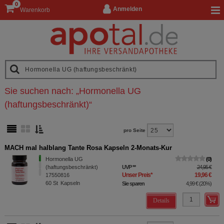
0
Anmelden
Warenkorb
Sie suchen nach:
„
Hormonella UG
(haftungsbeschränkt)
“
pro Seite
MACH mal halblang Tante Rosa Kapseln 2-Monats-Kur
Hormonella UG
0
(haftungsbeschränkt)
UVP
**
24,95 €
Unser Preis
*
19,96 €
17550816
60
St
Kapseln
Sie sparen
4,99 €
(
20%
)
Details