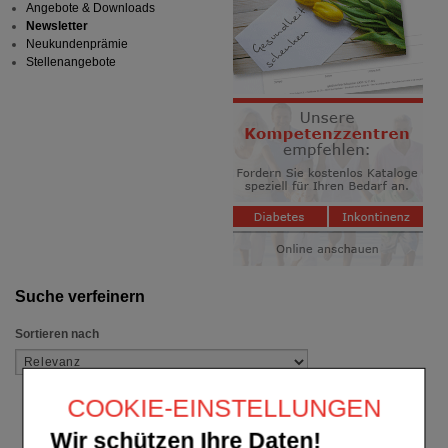
Angebote & Downloads
Newsletter
Neukundenprämie
Stellenangebote
Suche verfeinern
Sortieren nach
COOKIE-EINSTELLUNGEN
Wir schützen Ihre Daten!