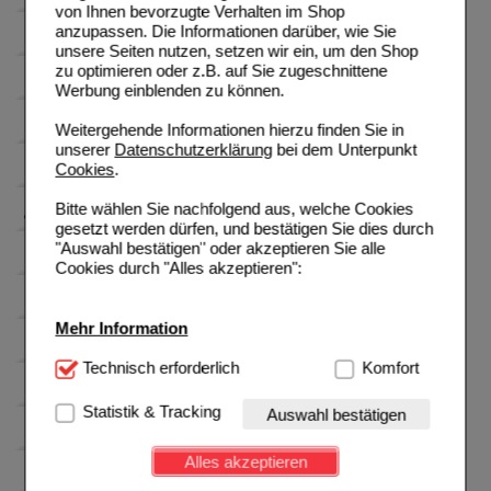
von Ihnen bevorzugte Verhalten im Shop
anzupassen. Die Informationen darüber, wie Sie
unsere Seiten nutzen, setzen wir ein, um den Shop
zu optimieren oder z.B. auf Sie zugeschnittene
Werbung einblenden zu können.
Weitergehende Informationen hierzu finden Sie in
unserer
Datenschutzerklärung
bei dem Unterpunkt
Cookies
.
Bitte wählen Sie nachfolgend aus, welche Cookies
gesetzt werden dürfen, und bestätigen Sie dies durch
"Auswahl bestätigen" oder akzeptieren Sie alle
Cookies durch "Alles akzeptieren":
Mehr Information
Technisch Notwendig:
Technisch erforderlich
Hierbei handelt es sich um
Komfort
Cookies, die für die Grundfunktionen unserer
Website notwendig sind (z.B. Navigation, Warenkorb,
Statistik & Tracking
Auswahl bestätigen
Kundenkonto), weshalb auf diese nicht verzichtet
werden kann.
Alles akzeptieren
Komfort:
Diese Cookies werden genutzt um das