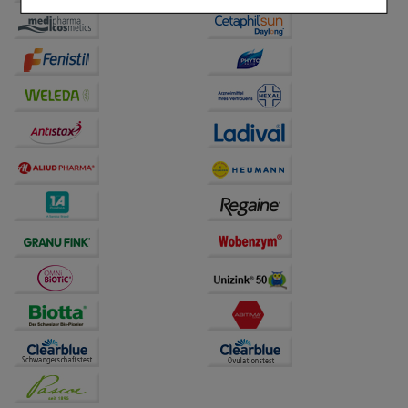
Einkaufserlebnis noch ansprechender zu gestalten,
beispielsweise für die Wiedererkennung des
Besuchers oder unsere Seite an bevorzugte
Verhaltensweisen (z.B. Spracheinstellung)
anzupassen. Komfort-Cookies ermöglichen es uns
auch auf Ihre Bedürfnisse zugeschrittene Inhalte
anzuzeigen und unser Partnerprogramm zu
betreiben.
Statistik & Tracking:
Hierüber lassen sich
Informationen über die Art und Weise der Nutzung
unserer Website sammeln, mit deren Hilfe wir unsere
Website weiter für Sie optimieren können, den Inhalt
auf unserer Website aber auch die Werbung auf
Drittseiten möglichst relevant für Sie zu gestalten.
Bitte beachten Sie, dass Daten hierfür teilweise an
Dritte wie z.B. Google oder soziale Medien
übertragen werden.