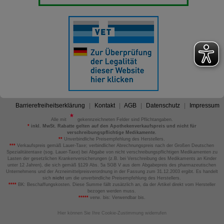
Barrierefreiheitserklärung
Kontakt
AGB
Datenschutz
Impressum
Alle mit
gekennzeichneten Felder sind Pflichtangaben.
*
inkl. MwSt. Rabatte gelten auf den Apothekenverkaufspreis und nicht für
verschreibungspflichtige Medikamente.
**
Unverbindliche Preisempfehlung des Herstellers.
***
Verkaufspreis gemäß Lauer-Taxe; verbindlicher Abrechnungspreis nach der Großen Deutschen
Spezialitätentaxe (sog. Lauer-Taxe) bei Abgabe von nicht verschreibungspflichtigen Medikamenten zu
Lasten der gesetzlichen Krankenversicherungen (z.B. bei Verschreibung des Medikaments an Kinder
unter 12 Jahren), die sich gemäß §129 Abs. 5a SGB V aus dem Abgabepreis des pharmazeutischen
Unternehmens und der Arzneimittelpreisverordnung in der Fassung zum 31.12.2003 ergibt. Es handelt
sich
nicht
um die unverbindliche Preisempfehlung des Herstellers.
****
BK: Beschaffungskosten. Diese Summe fällt zusätzlich an, da der Artikel direkt vom Hersteller
bezogen werden muss.
*****
verw. bis: Verwendbar bis.
Hier können Sie Ihre Cookie-Zustimmung widerrufen