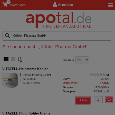
0
Anmelden
Warenkorb
Sie suchen nach:
„
Köhler Pharma GmbH
“
pro Seite
VITAZELL-Hautcreme Köhler
Köhler Pharma GmbH
0
02133805
UVP
**
21,45 €
Unser Preis
*
17,16 €
50
ml
Creme
Sie sparen
4,29 €
(
20%
)
Grundpreis
343,20 €
pro 1 l
Details
VITAZELL Fluid Köhler Creme