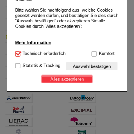
Bitte wählen Sie nachfolgend aus, welche Cookies
gesetzt werden dürfen, und bestätigen Sie dies durch
"Auswahl bestätigen" oder akzeptieren Sie alle
Cookies durch "Alles akzeptieren":
Mehr Information
Technisch Notwendig:
Technisch erforderlich
Hierbei handelt es sich um
Komfort
Cookies, die für die Grundfunktionen unserer
Website notwendig sind (z.B. Navigation, Warenkorb,
Statistik & Tracking
Auswahl bestätigen
Kundenkonto), weshalb auf diese nicht verzichtet
werden kann.
Alles akzeptieren
Komfort:
Diese Cookies werden genutzt um das
Einkaufserlebnis noch ansprechender zu gestalten,
beispielsweise für die Wiedererkennung des
Besuchers oder unsere Seite an bevorzugte
Verhaltensweisen (z.B. Spracheinstellung)
anzupassen. Komfort-Cookies ermöglichen es uns
auch auf Ihre Bedürfnisse zugeschrittene Inhalte
anzuzeigen und unser Partnerprogramm zu
betreiben.