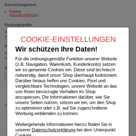
Darreichungsform
Creme
(auswahl entfernen)
Packungsgröße
50 ml (1)
100 ml (1)
COOKIE-EINSTELLUNGEN
Preis
Wir schützen Ihre Daten!
< 10.00 (1)
>= 10.00 (1)
Für die ordnungsgemäße Funktion unserer Website
(z.B. Navigation, Warenkorb, Kundenkonto) setzen
Sortieren nach
wir so genannte Cookies ein. Diese sind technisch
notwendig, damit unser Shop überhaupt funktioniert.
Darüber hinaus helfen uns Cookies, Pixel und
vergleichbare Technologien, unsere Website an das
von Ihnen bevorzugte Verhalten im Shop
anzupassen. Die Informationen darüber, wie Sie
unsere Seiten nutzen, setzen wir ein, um den Shop
zu optimieren oder z.B. auf Sie zugeschnittene
Werbung einblenden zu können.
Weitergehende Informationen hierzu finden Sie in
unserer
Datenschutzerklärung
bei dem Unterpunkt
Cookies
.