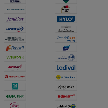
Statistik & Tracking:
Hierüber lassen sich
Informationen über die Art und Weise der Nutzung
unserer Website sammeln, mit deren Hilfe wir unsere
Website weiter für Sie optimieren können, den Inhalt
auf unserer Website aber auch die Werbung auf
Drittseiten möglichst relevant für Sie zu gestalten.
Bitte beachten Sie, dass Daten hierfür teilweise an
Dritte wie z.B. Google oder soziale Medien
übertragen werden.