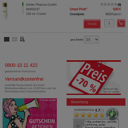
Köhler Pharma GmbH
0
Unser Preis
*
9,85 €
08455237
100
ml
Creme
Grundpreis
98,50 €
pro 1 l
Details
pro Seite
0800-10 11 422
gebührenfreie Rufnummer
Versandkostenfrei
innerhalb Deutschlands bei einem
Mindestbestellwert von 13,99 Euro oder bei
Einsendung eines Kassenrezeptes
Bewertung