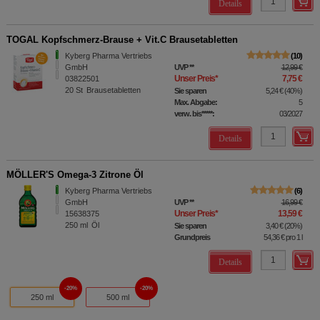
Details
TOGAL Kopfschmerz-Brause + Vit.C Brausetabletten
Kyberg Pharma Vertriebs
10
GmbH
UVP
**
12,99 €
Unser Preis
*
7,75 €
03822501
20
St
Brausetabletten
Sie sparen
5,24 €
(
40%
)
Max. Abgabe:
5
verw. bis*****:
03/2027
Details
MÖLLER'S Omega-3 Zitrone Öl
Kyberg Pharma Vertriebs
6
GmbH
UVP
**
16,99 €
Unser Preis
*
13,59 €
15638375
250
ml
Öl
Sie sparen
3,40 €
(
20%
)
Grundpreis
54,36 €
pro 1 l
Details
20%
20%
250 ml
500 ml