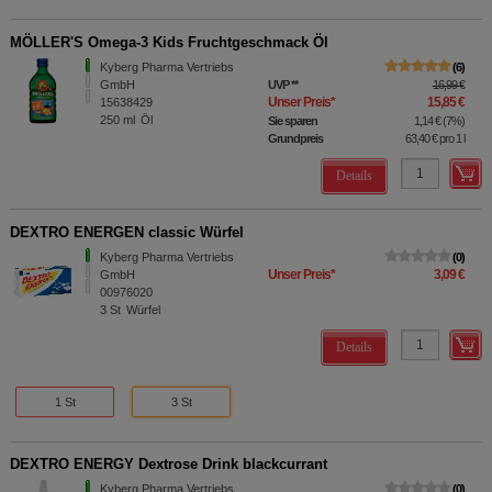
MÖLLER'S Omega-3 Kids Fruchtgeschmack Öl
Kyberg Pharma Vertriebs
6
GmbH
UVP
**
16,99 €
Unser Preis
*
15,85 €
15638429
250
ml
Öl
Sie sparen
1,14 €
(
7%
)
Grundpreis
63,40 €
pro 1 l
Details
DEXTRO ENERGEN classic Würfel
Kyberg Pharma Vertriebs
0
Unser Preis
*
3,09 €
GmbH
00976020
3
St
Würfel
Details
1 St
3 St
DEXTRO ENERGY Dextrose Drink blackcurrant
Kyberg Pharma Vertriebs
0