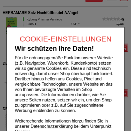
HERBAMARE Salz Nachfüllbeutel A.Vogel
Kyberg Pharma Vertriebs
0
GmbH
UVP
**
6,59 €
Unser Preis
*
5,27 €
08762117
500
g
Salz
Sie sparen
1,32 €
(
20%
)
COOKIE-EINSTELLUNGEN
Grundpreis
10,54 €
pro 1 kg
Wir schützen Ihre Daten!
Details
Für die ordnungsgemäße Funktion unserer Website
(z.B. Navigation, Warenkorb, Kundenkonto) setzen
DEXTROPUR plus Pulver
wir so genannte Cookies ein. Diese sind technisch
Kyberg Pharma Vertriebs
1
notwendig, damit unser Shop überhaupt funktioniert.
Unser Preis
*
2,49 €
GmbH
Darüber hinaus helfen uns Cookies, Pixel und
03323436
Grundpreis
6,23 €
pro 1 kg
vergleichbare Technologien, unsere Website an das
400
g
Pulver
von Ihnen bevorzugte Verhalten im Shop
Details
anzupassen. Die Informationen darüber, wie Sie
unsere Seiten nutzen, setzen wir ein, um den Shop
zu optimieren oder z.B. auf Sie zugeschnittene
DEXTRO ENERGY Cranberry lim.edition
Werbung einblenden zu können.
Kyberg Pharma Vertriebs
0
Unser Preis
*
1,39 €
Weitergehende Informationen hierzu finden Sie in
GmbH
06576362
Grundpreis
30,22 €
pro 1 kg
unserer
Datenschutzerklärung
bei dem Unterpunkt
46
g