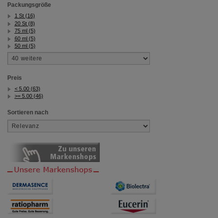
Packungsgröße
1 St (16)
20 St (8)
75 ml (5)
60 ml (5)
50 ml (5)
Preis
< 5.00 (63)
>= 5.00 (46)
Sortieren nach