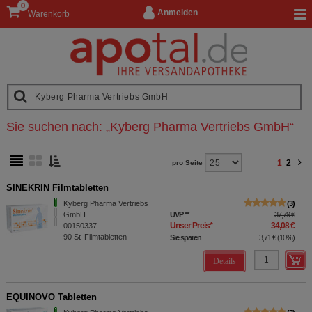
0
Anmelden
Warenkorb
Sie suchen nach:
„
Kyberg Pharma Vertriebs GmbH
“
1
2
pro Seite
SINEKRIN Filmtabletten
Kyberg Pharma Vertriebs
3
GmbH
UVP
**
37,79 €
Unser Preis
*
34,08 €
00150337
90
St
Filmtabletten
Sie sparen
3,71 €
(
10%
)
Details
EQUINOVO Tabletten