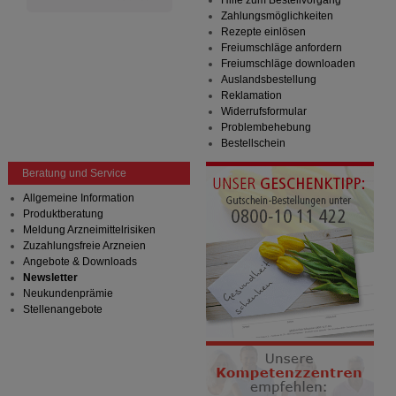
Hilfe zum Bestellvorgang
Zahlungsmöglichkeiten
Rezepte einlösen
Freiumschläge anfordern
Freiumschläge downloaden
Auslandsbestellung
Reklamation
Widerrufsformular
Problembehebung
Bestellschein
Beratung und Service
Allgemeine Information
Produktberatung
Meldung Arzneimittelrisiken
Zuzahlungsfreie Arzneien
Angebote & Downloads
Newsletter
Neukundenprämie
Stellenangebote