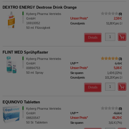
DEXTRO ENERGY Dextrose Drink Orange
Kyberg Pharma Vertriebs
0
Unser Preis
*
2,59 €
GmbH
16910052
Grundpreis
51,80 €
pro 1 l
50
ml
Flüssigkeit
Details
FLINT MED Sprühpflaster
Kyberg Pharma Vertriebs
3
GmbH
UVP
**
6,49 €
Unser Preis
*
5,06 €
00894753
50
ml
Spray
Sie sparen
1,43 €
(
22%
)
Grundpreis
101,20 €
pro 1 l
Details
EQUINOVO Tabletten
Kyberg Pharma Vertriebs
0
GmbH
UVP
**
49,90 €
Unser Preis
*
46,29 €
08820547
50
St
Tabletten
Sie sparen
3,61 €
(
7%
)