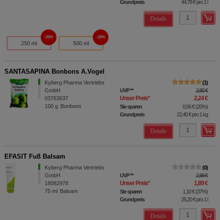
Grundpreis
44,78 €
pro 1 l
Details
20%
20%
250 ml
500 ml
SANTASAPINA Bonbons A.Vogel
Kyberg Pharma Vertriebs
1
GmbH
UVP
**
2,80 €
Unser Preis
*
2,24 €
03763537
100
g
Bonbons
Sie sparen
0,56 €
(
20%
)
Grundpreis
22,40 €
pro 1 kg
Details
EFASIT Fuß Balsam
Kyberg Pharma Vertriebs
0
GmbH
UVP
**
2,99 €
Unser Preis
*
1,89 €
18082978
75
ml
Balsam
Sie sparen
1,10 €
(
37%
)
Grundpreis
25,20 €
pro 1 l
Details