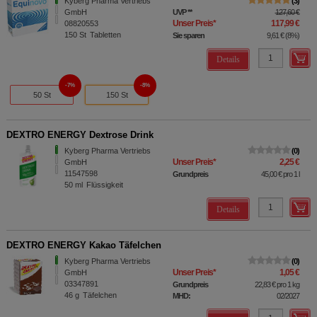
Kyberg Pharma Vertriebs
3
GmbH
UVP
**
127,60 €
Unser Preis
*
117,99 €
08820553
150
St
Tabletten
Sie sparen
9,61 €
(
8%
)
Details
7%
8%
50 St
150 St
DEXTRO ENERGY Dextrose Drink
Kyberg Pharma Vertriebs
0
Unser Preis
*
2,25 €
GmbH
11547598
Grundpreis
45,00 €
pro 1 l
50
ml
Flüssigkeit
Details
DEXTRO ENERGY Kakao Täfelchen
Kyberg Pharma Vertriebs
0
Unser Preis
*
1,05 €
GmbH
03347891
Grundpreis
22,83 €
pro 1 kg
46
g
Täfelchen
MHD:
02/2027