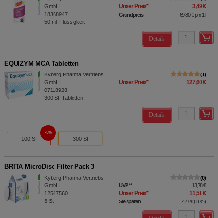
Unser Preis
*
3,49 €
GmbH
18368947
Grundpreis
69,80 €
pro 1 l
50
ml
Flüssigkeit
Details
EQUIZYM MCA Tabletten
Kyberg Pharma Vertriebs
1
Unser Preis
*
127,60 €
GmbH
07118928
300
St
Tabletten
Details
5%
100 St
300 St
BRITA MicroDisc Filter Pack 3
Kyberg Pharma Vertriebs
0
GmbH
UVP
**
13,78 €
Unser Preis
*
11,51 €
12547560
3
St
Sie sparen
2,27 €
(
16%
)