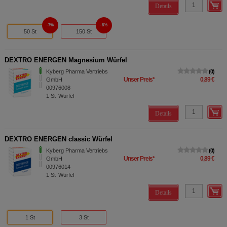
Details
7%
8%
50 St
150 St
DEXTRO ENERGEN Magnesium Würfel
Kyberg Pharma Vertriebs
0
Unser Preis
*
0,89 €
GmbH
00976008
1
St
Würfel
Details
DEXTRO ENERGEN classic Würfel
Kyberg Pharma Vertriebs
0
Unser Preis
*
0,89 €
GmbH
00976014
1
St
Würfel
Details
1 St
3 St