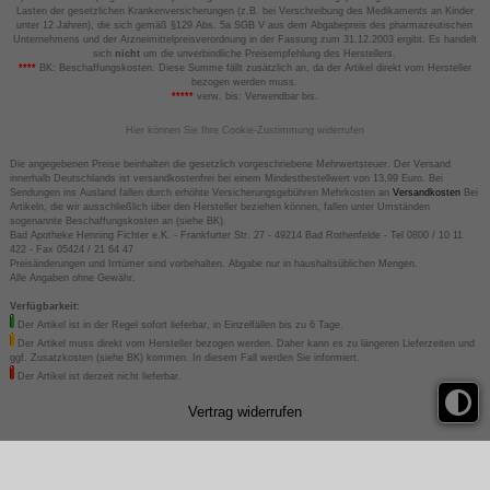
Lasten der gesetzlichen Krankenversicherungen (z.B. bei Verschreibung des Medikaments an Kinder
unter 12 Jahren), die sich gemäß §129 Abs. 5a SGB V aus dem Abgabepreis des pharmazeutischen
Unternehmens und der Arzneimittelpreisverordnung in der Fassung zum 31.12.2003 ergibt. Es handelt
sich
nicht
um die unverbindliche Preisempfehlung des Herstellers.
****
BK: Beschaffungskosten. Diese Summe fällt zusätzlich an, da der Artikel direkt vom Hersteller
bezogen werden muss.
*****
verw. bis: Verwendbar bis.
Hier können Sie Ihre Cookie-Zustimmung widerrufen
Die angegebenen Preise beinhalten die gesetzlich vorgeschriebene Mehrwertsteuer. Der Versand
innerhalb Deutschlands ist versandkostenfrei bei einem Mindestbestellwert von 13,99 Euro. Bei
Sendungen ins Ausland fallen durch erhöhte Versicherungsgebühren Mehrkosten an
Versandkosten
Bei
Artikeln, die wir ausschließlich über den Hersteller beziehen können, fallen unter Umständen
sogenannte Beschaffungskosten an (siehe BK).
Bad Apotheke Henning Fichter e.K. - Frankfurter Str. 27 - 49214 Bad Rothenfelde - Tel 0800 / 10 11
422 - Fax 05424 / 21 64 47
Preisänderungen und Irrtümer sind vorbehalten. Abgabe nur in haushaltsüblichen Mengen.
Alle Angaben ohne Gewähr.
Verfügbarkeit:
Der Artikel ist in der Regel sofort lieferbar, in Einzelfällen bis zu 6 Tage.
Der Artikel muss direkt vom Hersteller bezogen werden. Daher kann es zu längeren Lieferzeiten und
ggf. Zusatzkosten (siehe BK) kommen. In diesem Fall werden Sie informiert.
Der Artikel ist derzeit nicht lieferbar.
Vertrag widerrufen