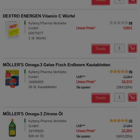
Details
DEXTRO ENERGEN Vitamin C Würfel
Kyberg Pharma Vertriebs
0
Unser Preis
*
0,99 €
GmbH
00975977
1
St
Würfel
Details
MÖLLER'S Omega-3 Gelee Fisch Erdbeere Kautabletten
Kyberg Pharma Vertriebs
5
GmbH
UVP
**
12,99 €
Unser Preis
*
10,33 €
16006909
36
St
Kautabletten
Sie sparen
2,66 €
(
20%
)
Details
MÖLLER'S Omega-3 Zitrone Öl
Kyberg Pharma Vertriebs
1
GmbH
UVP
**
27,99 €
Unser Preis
*
22,39 €
19745926
500
ml
Öl
Sie sparen
5,60 €
(
20%
)