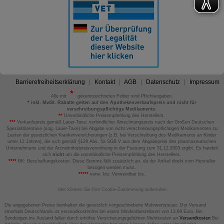
Barrierefreiheitserklärung
Kontakt
AGB
Datenschutz
Impressum
Alle mit
gekennzeichneten Felder sind Pflichtangaben.
*
inkl. MwSt. Rabatte gelten auf den Apothekenverkaufspreis und nicht für
verschreibungspflichtige Medikamente.
**
Unverbindliche Preisempfehlung des Herstellers.
***
Verkaufspreis gemäß Lauer-Taxe; verbindlicher Abrechnungspreis nach der Großen Deutschen
Spezialitätentaxe (sog. Lauer-Taxe) bei Abgabe von nicht verschreibungspflichtigen Medikamenten zu
Lasten der gesetzlichen Krankenversicherungen (z.B. bei Verschreibung des Medikaments an Kinder
unter 12 Jahren), die sich gemäß §129 Abs. 5a SGB V aus dem Abgabepreis des pharmazeutischen
Unternehmens und der Arzneimittelpreisverordnung in der Fassung zum 31.12.2003 ergibt. Es handelt
sich
nicht
um die unverbindliche Preisempfehlung des Herstellers.
****
BK: Beschaffungskosten. Diese Summe fällt zusätzlich an, da der Artikel direkt vom Hersteller
bezogen werden muss.
*****
verw. bis: Verwendbar bis.
Hier können Sie Ihre Cookie-Zustimmung widerrufen
Die angegebenen Preise beinhalten die gesetzlich vorgeschriebene Mehrwertsteuer. Der Versand
innerhalb Deutschlands ist versandkostenfrei bei einem Mindestbestellwert von 13,99 Euro. Bei
Sendungen ins Ausland fallen durch erhöhte Versicherungsgebühren Mehrkosten an
Versandkosten
Bei