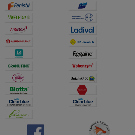
auf unserer Website aber auch die Werbung auf
Drittseiten möglichst relevant für Sie zu gestalten.
Bitte beachten Sie, dass Daten hierfür teilweise an
Dritte wie z.B. Google oder soziale Medien
übertragen werden.