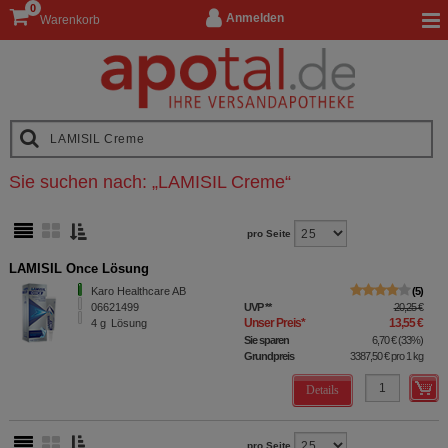
0
Anmelden
Warenkorb
Sie suchen nach:
„
LAMISIL Creme
“
pro Seite
LAMISIL Once Lösung
Karo Healthcare AB
5
06621499
UVP
**
20,25 €
Unser Preis
*
13,55 €
4
g
Lösung
Sie sparen
6,70 €
(
33%
)
Grundpreis
3387,50 €
pro 1 kg
Details
pro Seite