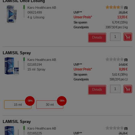
LAMISIL Once Lösung
Karo Healthcare AB
5
06621499
UVP
**
20,25 €
Unser Preis
*
13,55 €
4
g
Lösung
Sie sparen
6,70 €
(
33%
)
Grundpreis
3387,50 €
pro 1 kg
Details
LAMISIL Spray
Karo Healthcare AB
0
02165194
UVP
**
14,60 €
Unser Preis
*
8,99 €
15
ml
Spray
Sie sparen
5,61 €
(
38%
)
Grundpreis
599,33 €
pro 1 l
Details
38%
35%
15 ml
30 ml
LAMISIL Spray
Karo Healthcare AB
0
02165225
UVP
**
26,25 €