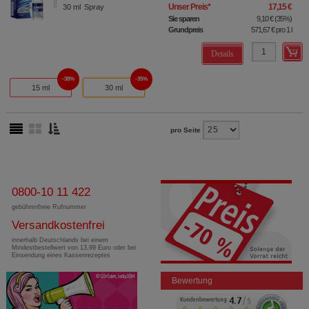
Unser Preis
*
17,15 €
30
ml
Spray
Sie sparen
9,10 €
(
35%
)
Grundpreis
571,67 €
pro 1 l
Details
38%
35%
15 ml
30 ml
pro Seite
0800-10 11 422
gebührenfreie Rufnummer
Versandkostenfrei
innerhalb Deutschlands bei einem
Mindestbestellwert von 13,99 Euro oder bei
Einsendung eines Kassenrezeptes
Bewertung