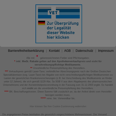
Barrierefreiheitserklärung
Kontakt
AGB
Datenschutz
Impressum
Alle mit
gekennzeichneten Felder sind Pflichtangaben.
*
inkl. MwSt. Rabatte gelten auf den Apothekenverkaufspreis und nicht für
verschreibungspflichtige Medikamente.
**
Unverbindliche Preisempfehlung des Herstellers.
***
Verkaufspreis gemäß Lauer-Taxe; verbindlicher Abrechnungspreis nach der Großen Deutschen
Spezialitätentaxe (sog. Lauer-Taxe) bei Abgabe von nicht verschreibungspflichtigen Medikamenten zu
Lasten der gesetzlichen Krankenversicherungen (z.B. bei Verschreibung des Medikaments an Kinder
unter 12 Jahren), die sich gemäß §129 Abs. 5a SGB V aus dem Abgabepreis des pharmazeutischen
Unternehmens und der Arzneimittelpreisverordnung in der Fassung zum 31.12.2003 ergibt. Es handelt
sich
nicht
um die unverbindliche Preisempfehlung des Herstellers.
****
BK: Beschaffungskosten. Diese Summe fällt zusätzlich an, da der Artikel direkt vom Hersteller
bezogen werden muss.
*****
verw. bis: Verwendbar bis.
Hier können Sie Ihre Cookie-Zustimmung widerrufen
Die angegebenen Preise beinhalten die gesetzlich vorgeschriebene Mehrwertsteuer. Der Versand