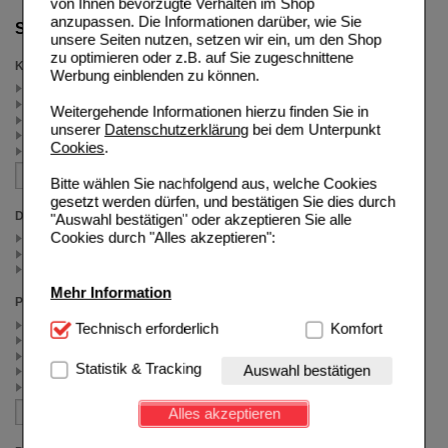
von Ihnen bevorzugte Verhalten im Shop
anzupassen. Die Informationen darüber, wie Sie
Suche verfeinern
unsere Seiten nutzen, setzen wir ein, um den Shop
zu optimieren oder z.B. auf Sie zugeschnittene
Kategorien
Werbung einblenden zu können.
Fußpilz (5)
Lamisil (5)
Weitergehende Informationen hierzu finden Sie in
Nagelpilz (4)
unserer
Datenschutzerklärung
bei dem Unterpunkt
Fußcreme & Öle (1)
Cookies
.
Körperpflege (1)
Bitte wählen Sie nachfolgend aus, welche Cookies
gesetzt werden dürfen, und bestätigen Sie dies durch
Darreichungsform
"Auswahl bestätigen" oder akzeptieren Sie alle
Cookies durch "Alles akzeptieren":
Creme (3)
Lösung (1)
Spray (2)
Mehr Information
Packungsgröße
75 ml (1)
Technisch Notwendig:
Technisch erforderlich
Hierbei handelt es sich um
Komfort
4 g (1)
Cookies, die für die Grundfunktionen unserer
30 ml (1)
Website notwendig sind (z.B. Navigation, Warenkorb,
Statistik & Tracking
Auswahl bestätigen
30 g (1)
Kundenkonto), weshalb auf diese nicht verzichtet
15 ml (1)
werden kann.
Alles akzeptieren
Komfort:
Diese Cookies werden genutzt um das