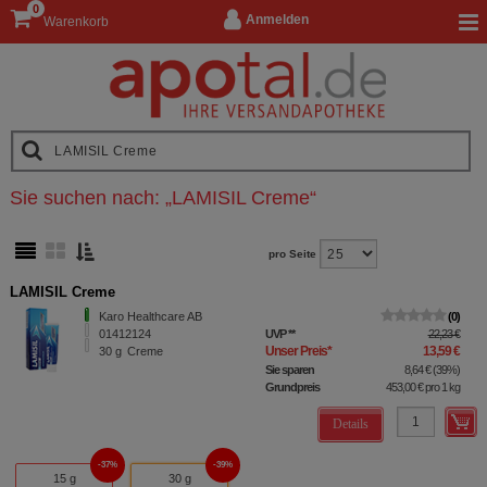
0
Anmelden
Warenkorb
Sie suchen nach:
„
LAMISIL Creme
“
pro Seite
LAMISIL Creme
Karo Healthcare AB
0
01412124
UVP
**
22,23 €
Unser Preis
*
13,59 €
30
g
Creme
Sie sparen
8,64 €
(
39%
)
Grundpreis
453,00 €
pro 1 kg
Details
37%
39%
15 g
30 g