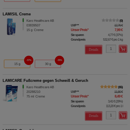
LAMISIL Creme
Karo Healthcare AB
0
03839507
UVP
**
12,76 €
Unser Preis
*
7,99 €
15
g
Creme
Sie sparen
4,77 €
(
37%
)
Grundpreis
532,67 €
pro 1 kg
Details
37%
39%
15 g
30 g
LAMICARE Fußcreme gegen Schweiß & Geruch
Karo Healthcare AB
65
20288210
UVP
**
11,90 €
Unser Preis
*
8,49 €
75
ml
Creme
Sie sparen
3,41 €
(
29%
)
Grundpreis
113,20 €
pro 1 l
Details