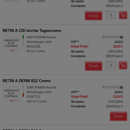
50
ml
Creme
Sie sparen
2,99 €
(
10%
)
Grundpreis
538,20 €
pro 1 l
Details
RETIN A CID leichte Tagescreme
ISAR PHARM Austria
0
Vertriebsges.mbH
UVP
**
29,90 €
Unser Preis
*
26,91 €
04252336
50
ml
Creme
Sie sparen
2,99 €
(
10%
)
Grundpreis
538,20 €
pro 1 l
Details
RETIN A DERM B12 Creme
ISAR PHARM Austria
0
Vertriebsges.mbH
UVP
**
28,80 €
Unser Preis
*
23,04 €
07687721
100
ml
Creme
Sie sparen
5,76 €
(
20%
)
Grundpreis
230,40 €
pro 1 l
Details