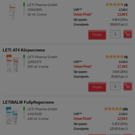
LETI Pharma GmbH
4
10942849
UVP
**
17,95 €
Unser Preis
*
13,49 €
50
ml
Creme
Sie sparen
4,46 €
(
25%
)
Grundpreis
269,80 €
pro 1 l
Details
LETI AT4 Körpercreme
LETI Pharma GmbH
4
11692372
UVP
**
24,95 €
Unser Preis
*
17,39 €
200
ml
Creme
Sie sparen
7,56 €
(
30%
)
Grundpreis
86,95 €
pro 1 l
Details
LETIBALM Fußpflegecreme
LETI Pharma GmbH
20
14419180
UVP
**
17,95 €
Unser Preis
*
12,59 €
100
ml
Creme
Sie sparen
5,36 €
(
30%
)
Grundpreis
125,90 €
pro 1 l