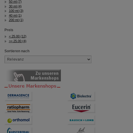
50 ml (7)
30 ml (4)
100 ml (3)
40 ml (1)
200 ml (1)
Preis
< 25.00 (12)
>= 25.00 (4)
Sortieren nach