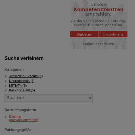
Informationen über die Art und Weise der Nutzung
unserer Website sammeln, mit deren Hilfe wir unsere
Website weiter für Sie optimieren können, den Inhalt
auf unserer Website aber auch die Werbung auf
Drittseiten möglichst relevant für Sie zu gestalten.
Bitte beachten Sie, dass Daten hierfür teilweise an
Dritte wie z.B. Google oder soziale Medien
übertragen werden.
Suche verfeinern
Kategorien
Juckreiz & Ekzeme (5)
Neurodermitis (5)
LETIAT4 (5)
trockene Haut (5)
Darreichungsform
Creme
(auswahl entfernen)
Packungsgröße