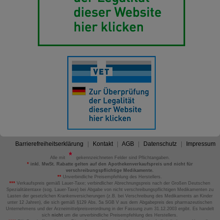
Barrierefreiheitserklärung
Kontakt
AGB
Datenschutz
Impressum
Alle mit
gekennzeichneten Felder sind Pflichtangaben.
*
inkl. MwSt. Rabatte gelten auf den Apothekenverkaufspreis und nicht für
verschreibungspflichtige Medikamente.
**
Unverbindliche Preisempfehlung des Herstellers.
***
Verkaufspreis gemäß Lauer-Taxe; verbindlicher Abrechnungspreis nach der Großen Deutschen
Spezialitätentaxe (sog. Lauer-Taxe) bei Abgabe von nicht verschreibungspflichtigen Medikamenten zu
Lasten der gesetzlichen Krankenversicherungen (z.B. bei Verschreibung des Medikaments an Kinder
unter 12 Jahren), die sich gemäß §129 Abs. 5a SGB V aus dem Abgabepreis des pharmazeutischen
Unternehmens und der Arzneimittelpreisverordnung in der Fassung zum 31.12.2003 ergibt. Es handelt
sich
nicht
um die unverbindliche Preisempfehlung des Herstellers.