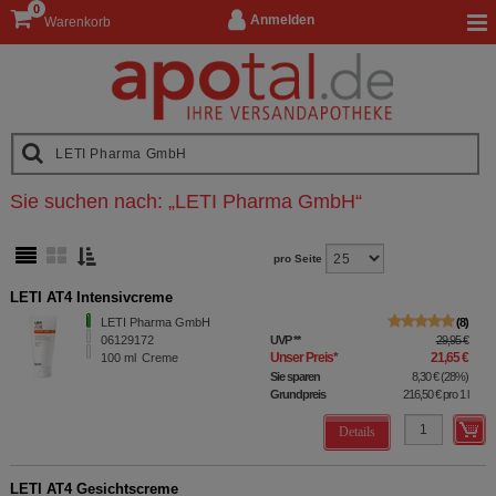
0
Anmelden
Warenkorb
Sie suchen nach:
„
LETI Pharma GmbH
“
pro Seite
LETI AT4 Intensivcreme
LETI Pharma GmbH
8
06129172
UVP
**
29,95 €
Unser Preis
*
21,65 €
100
ml
Creme
Sie sparen
8,30 €
(
28%
)
Grundpreis
216,50 €
pro 1 l
Details
LETI AT4 Gesichtscreme