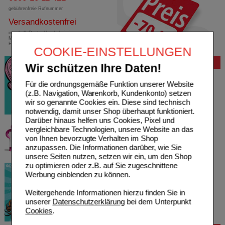
gebührenfreie Rufnummer
Versandkostenfrei
innerhalb Deutschlands bei einem
Mindestbestellwert von 13,99 Euro oder bei
Einsendung eines Kassenrezeptes
COOKIE-EINSTELLUNGEN
Bewertung
Wir schützen Ihre Daten!
Für die ordnungsgemäße Funktion unserer Website
(z.B. Navigation, Warenkorb, Kundenkonto) setzen
wir so genannte Cookies ein. Diese sind technisch
notwendig, damit unser Shop überhaupt funktioniert.
Darüber hinaus helfen uns Cookies, Pixel und
vergleichbare Technologien, unsere Website an das
von Ihnen bevorzugte Verhalten im Shop
anzupassen. Die Informationen darüber, wie Sie
unsere Seiten nutzen, setzen wir ein, um den Shop
zu optimieren oder z.B. auf Sie zugeschnittene
Werbung einblenden zu können.
Weitergehende Informationen hierzu finden Sie in
unserer
Datenschutzerklärung
bei dem Unterpunkt
Cookies
.