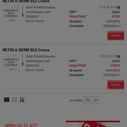
RETIN A DERM B12 Creme
ISAR PHARM Austria
0
Vertriebsges.mbH
UVP
**
10,95 €
Unser Preis
*
8,76 €
05896047
30
ml
Creme
Sie sparen
2,19 €
(
20%
)
Grundpreis
292,00 €
pro 1 l
Details
RETIN A DERM B12 Creme
ISAR PHARM Austria
0
Vertriebsges.mbH
UVP
**
16,95 €
Unser Preis
*
13,56 €
05900412
50
ml
Creme
Sie sparen
3,39 €
(
20%
)
Grundpreis
271,20 €
pro 1 l
Details
pro Seite
0800-10 11 422