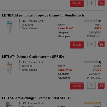
Details
LETIBALM peribucal pflegende Creme f.d.Mundbereich
LETI Pharma GmbH
0
06129255
UVP
**
9,95 €
Unser Preis
*
6,99 €
30
ml
Creme
Sie sparen
2,96 €
(
30%
)
Grundpreis
233,00 €
pro 1 l
Details
LETI AT4 Defense Gesichtscreme SPF 50+
LETI Pharma GmbH
0
13898505
UVP
**
24,95 €
Unser Preis
*
17,39 €
50
ml
Creme
Sie sparen
7,56 €
(
30%
)
Grundpreis
347,80 €
pro 1 l
Details
LETI SR Anti-Rötungen Creme Mineral SPF 30
LETI Pharma GmbH
2