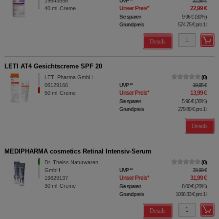
19643858
UVP
**
32,95 €
Unser Preis
*
22,99 €
40
ml
Creme
Sie sparen
9,96 €
(
30%
)
Grundpreis
574,75 €
pro 1 l
Details
LETI AT4 Gesichtscreme SPF 20
LETI Pharma GmbH
0
06129166
UVP
**
19,95 €
Unser Preis
*
13,99 €
50
ml
Creme
Sie sparen
5,96 €
(
30%
)
Grundpreis
279,80 €
pro 1 l
Details
MEDIPHARMA cosmetics Retinal Intensiv-Serum
Dr. Theiss Naturwaren
0
GmbH
UVP
**
39,99 €
Unser Preis
*
31,99 €
19629137
30
ml
Creme
Sie sparen
8,00 €
(
20%
)
Grundpreis
1066,33 €
pro 1 l
Details