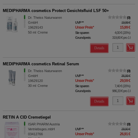
MEDIPHARMA cosmetics Protect Gesichtsfluid LSF 50+
Dr. Theiss Naturwaren
0
GmbH
UVP
**
19,99 €
Unser Preis
*
15,99 €
19629143
50
ml
Creme
Sie sparen
4,00 €
(
20%
)
Grundpreis
319,80 €
pro 1 l
Details
MEDIPHARMA cosmetics Retinal Serum
Dr. Theiss Naturwaren
0
GmbH
UVP
**
36,99 €
Unser Preis
*
29,59 €
19629120
30
ml
Creme
Sie sparen
7,40 €
(
20%
)
Grundpreis
986,33 €
pro 1 l
Details
RETIN A CID Cremetiegel
ISAR PHARM Austria
0
Vertriebsges.mbH
UVP
**
29,90 €
Unser Preis
*
26,91 €
03412766