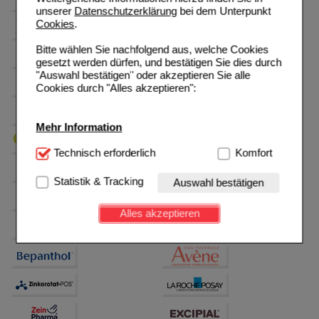
unserer
Datenschutzerklärung
bei dem Unterpunkt
Cookies
.
Bitte wählen Sie nachfolgend aus, welche Cookies
gesetzt werden dürfen, und bestätigen Sie dies durch
"Auswahl bestätigen" oder akzeptieren Sie alle
Cookies durch "Alles akzeptieren":
Mehr Information
Technisch Notwendig:
Technisch erforderlich
Hierbei handelt es sich um
Komfort
Cookies, die für die Grundfunktionen unserer
Website notwendig sind (z.B. Navigation, Warenkorb,
Statistik & Tracking
Auswahl bestätigen
Kundenkonto), weshalb auf diese nicht verzichtet
werden kann.
Alles akzeptieren
Komfort:
Diese Cookies werden genutzt um das
Einkaufserlebnis noch ansprechender zu gestalten,
beispielsweise für die Wiedererkennung des
Besuchers oder unsere Seite an bevorzugte
Verhaltensweisen (z.B. Spracheinstellung)
anzupassen. Komfort-Cookies ermöglichen es uns
auch auf Ihre Bedürfnisse zugeschrittene Inhalte