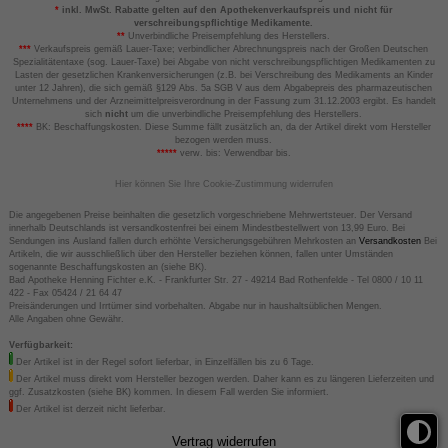
*
inkl. MwSt. Rabatte gelten auf den Apothekenverkaufspreis und nicht für
verschreibungspflichtige Medikamente.
**
Unverbindliche Preisempfehlung des Herstellers.
***
Verkaufspreis gemäß Lauer-Taxe; verbindlicher Abrechnungspreis nach der Großen Deutschen
Spezialitätentaxe (sog. Lauer-Taxe) bei Abgabe von nicht verschreibungspflichtigen Medikamenten zu
Lasten der gesetzlichen Krankenversicherungen (z.B. bei Verschreibung des Medikaments an Kinder
unter 12 Jahren), die sich gemäß §129 Abs. 5a SGB V aus dem Abgabepreis des pharmazeutischen
Unternehmens und der Arzneimittelpreisverordnung in der Fassung zum 31.12.2003 ergibt. Es handelt
sich
nicht
um die unverbindliche Preisempfehlung des Herstellers.
****
BK: Beschaffungskosten. Diese Summe fällt zusätzlich an, da der Artikel direkt vom Hersteller
bezogen werden muss.
*****
verw. bis: Verwendbar bis.
Hier können Sie Ihre Cookie-Zustimmung widerrufen
Die angegebenen Preise beinhalten die gesetzlich vorgeschriebene Mehrwertsteuer. Der Versand
innerhalb Deutschlands ist versandkostenfrei bei einem Mindestbestellwert von 13,99 Euro. Bei
Sendungen ins Ausland fallen durch erhöhte Versicherungsgebühren Mehrkosten an
Versandkosten
Bei
Artikeln, die wir ausschließlich über den Hersteller beziehen können, fallen unter Umständen
sogenannte Beschaffungskosten an (siehe BK).
Bad Apotheke Henning Fichter e.K. - Frankfurter Str. 27 - 49214 Bad Rothenfelde - Tel 0800 / 10 11
422 - Fax 05424 / 21 64 47
Preisänderungen und Irrtümer sind vorbehalten. Abgabe nur in haushaltsüblichen Mengen.
Alle Angaben ohne Gewähr.
Verfügbarkeit:
Der Artikel ist in der Regel sofort lieferbar, in Einzelfällen bis zu 6 Tage.
Der Artikel muss direkt vom Hersteller bezogen werden. Daher kann es zu längeren Lieferzeiten und
ggf. Zusatzkosten (siehe BK) kommen. In diesem Fall werden Sie informiert.
Der Artikel ist derzeit nicht lieferbar.
Vertrag widerrufen