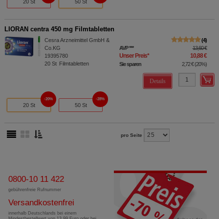
20 St
50 St
LIORAN centra 450 mg Filmtabletten
Cesra Arzneimittel GmbH &
4
Co.KG
AVP
***
13,60 €
Unser Preis
*
10,88 €
19395780
20
St
Filmtabletten
Sie sparen
2,72 €
(
20%
)
Details
20%
28%
20 St
50 St
pro Seite
0800-10 11 422
gebührenfreie Rufnummer
Versandkostenfrei
innerhalb Deutschlands bei einem
Mindestbestellwert von 13,99 Euro oder bei