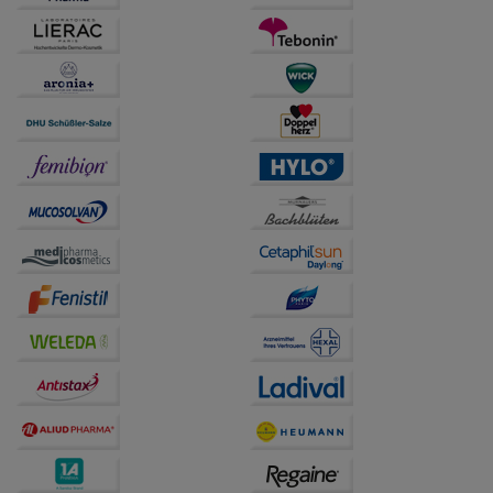
anzuzeigen und unser Partnerprogramm zu
betreiben.
Statistik & Tracking:
Hierüber lassen sich
Informationen über die Art und Weise der Nutzung
unserer Website sammeln, mit deren Hilfe wir unsere
Website weiter für Sie optimieren können, den Inhalt
auf unserer Website aber auch die Werbung auf
Drittseiten möglichst relevant für Sie zu gestalten.
Bitte beachten Sie, dass Daten hierfür teilweise an
Dritte wie z.B. Google oder soziale Medien
übertragen werden.