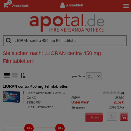
0
Anmelden
Warenkorb
Sie suchen nach:
„
LIORAN centra 450 mg
Filmtabletten
“
pro Seite
LIORAN centra 450 mg Filmtabletten
Cesra Arzneimittel GmbH &
0
Co.KG
AVP
***
28,68 €
Unser Preis
*
20,59 €
19395797
50
St
Filmtabletten
Sie sparen
8,09 €
(
28%
)
Details
20%
28%