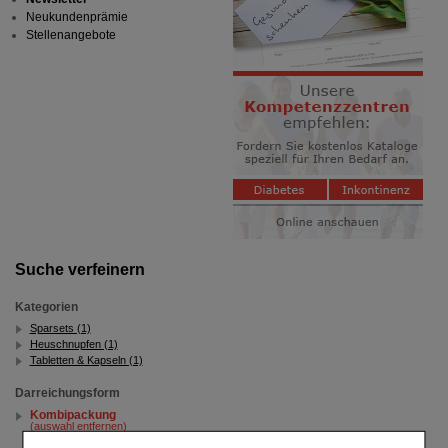
Neukundenprämie
Stellenangebote
Suche verfeinern
Kategorien
Sparsets (1)
Heuschnupfen (1)
Tabletten & Kapseln (1)
Darreichungsform
Kombipackung
(auswahl entfernen)