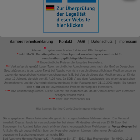
Barrierefreiheitserklärung
Kontakt
AGB
Datenschutz
Impressum
Alle mit
gekennzeichneten Felder sind Pflichtangaben.
*
inkl. MwSt. Rabatte gelten auf den Apothekenverkaufspreis und nicht für
verschreibungspflichtige Medikamente.
**
Unverbindliche Preisempfehlung des Herstellers.
***
Verkaufspreis gemäß Lauer-Taxe; verbindlicher Abrechnungspreis nach der Großen Deutschen
Spezialitätentaxe (sog. Lauer-Taxe) bei Abgabe von nicht verschreibungspflichtigen Medikamenten zu
Lasten der gesetzlichen Krankenversicherungen (z.B. bei Verschreibung des Medikaments an Kinder
unter 12 Jahren), die sich gemäß §129 Abs. 5a SGB V aus dem Abgabepreis des pharmazeutischen
Unternehmens und der Arzneimittelpreisverordnung in der Fassung zum 31.12.2003 ergibt. Es handelt
sich
nicht
um die unverbindliche Preisempfehlung des Herstellers.
****
BK: Beschaffungskosten. Diese Summe fällt zusätzlich an, da der Artikel direkt vom Hersteller
bezogen werden muss.
*****
verw. bis: Verwendbar bis.
Hier können Sie Ihre Cookie-Zustimmung widerrufen
Die angegebenen Preise beinhalten die gesetzlich vorgeschriebene Mehrwertsteuer. Der Versand
innerhalb Deutschlands ist versandkostenfrei bei einem Mindestbestellwert von 13,99 Euro. Bei
Sendungen ins Ausland fallen durch erhöhte Versicherungsgebühren Mehrkosten an
Versandkosten
Bei
Artikeln, die wir ausschließlich über den Hersteller beziehen können, fallen unter Umständen
sogenannte Beschaffungskosten an (siehe BK).
Bad Apotheke Henning Fichter e.K. - Frankfurter Str. 27 - 49214 Bad Rothenfelde - Tel 0800 / 10 11