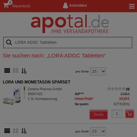
0
Anmelden
Warenkorb
Sie suchen nach:
„
LORA ADGC Tabletten
“
pro Seite
LORA UND MOMETASON SPARSET
Zentiva Pharma GmbH
0
80057422
AVP
***
27,96 €
Unser Preis
*
19,19 €
1
St
Kombipackung
Sie sparen
8,77 €
(
31%
)
Details
pro Seite