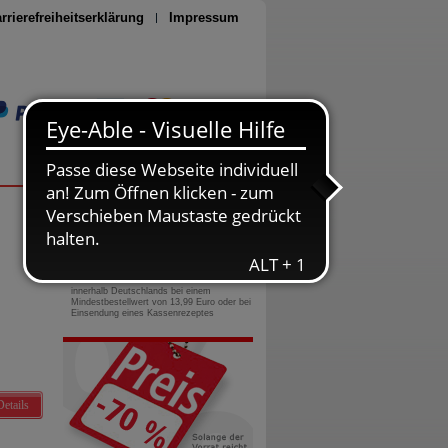
rrierefreiheitserklärung
Impressum
Seite drucken
0800-10 11 422
gebührenfreie Rufnummer
Versandkostenfrei
innerhalb Deutschlands bei einem
Mindestbestellwert von 13,99 Euro oder bei
Einsendung eines Kassenrezeptes
Details