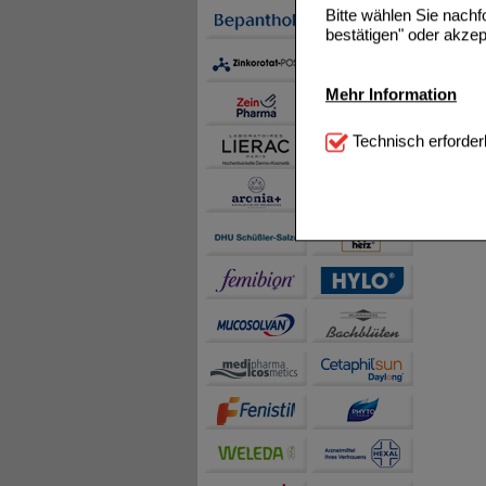
Bitte wählen Sie nach
bestätigen" oder akzep
Mehr Information
Technisch Notwendi
Technisch erforder
notwendig sind (z.B. N
Komfort:
Diese Cookie
beispielsweise für di
Spracheinstellung) an
Inhalte anzuzeigen un
Statistik & Tracking:
H
sammeln, mit deren Hil
auch die Werbung auf Dr
teilweise an Dritte wi