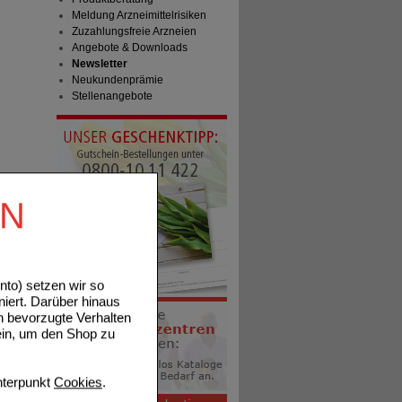
Meldung Arzneimittelrisiken
Zuzahlungsfreie Arzneien
Angebote & Downloads
Newsletter
Neukundenprämie
Stellenangebote
EN
to) setzen wir so
niert. Darüber hinaus
n bevorzugte Verhalten
ein, um den Shop zu
terpunkt
Cookies
.