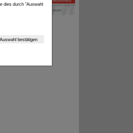
ie dies durch "Auswahl
nserer Website
Auswahl bestätigen
tet werden kann.
estalten,
rhaltensweisen (z.B.
nisse zugeschrittene
ng unserer Website
uf unserer Website aber
, dass Daten hierfür