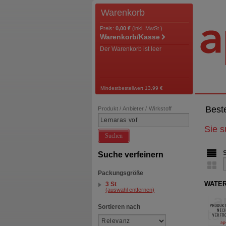
Warenkorb
Preis:
0,00 €
(inkl. MwSt.)
Warenkorb/Kasse
Der Warenkorb ist leer
Mindestbestellwert 13,99 €
Best
Produkt / Anbieter / Wirkstoff
Sie 
Suchen
Suche verfeinern
Packungsgröße
WATERP
3 St
(auswahl entfernen)
Sortieren nach