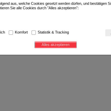
folgend aus, welche Cookies gesetzt werden dürfen, und bestätigen S
tieren Sie alle Cookies durch "Alles akzeptieren":
g:
Hierbei handelt es sich um Cookies, die für die Grundfunktionen u
lich
Komfort
Statistik & Tracking
avigation, Warenkorb, Kundenkonto), weshalb auf diese nicht verzich
s werden genutzt um das Einkaufserlebnis noch ansprechender zu g
Alles akzeptieren
e Wiedererkennung des Besuchers oder unsere Seite an bevorzugte Ve
zupassen. Komfort-Cookies ermöglichen es uns auch auf Ihre Bedürf
d unser Partnerprogramm zu betreiben.
ierüber lassen sich Informationen über die Art und Weise der Nutzu
fe wir unsere Website weiter für Sie optimieren können, den Inhalt a
ittseiten möglichst relevant für Sie zu gestalten. Bitte beachten Sie
e z.B. Google oder soziale Medien übertragen werden.