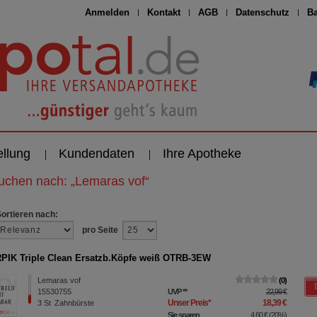
Anmelden
Kontakt
AGB
Datenschutz
Ba
ellung
Kundendaten
Ihre Apotheke
suchen nach:
„
Lemaras vof
“
Sortieren nach:
pro Seite
IK Triple Clean Ersatzb.Köpfe weiß OTRB-3EW
Lemaras vof
0
15530755
UVP
**
22,99 €
Unser Preis
*
18,39 €
3
St
Zahnbürste
Sie sparen
4,60 €
(
20%
)