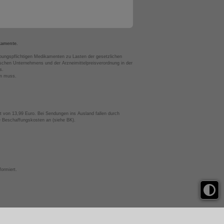
kamente.
bungspflichtigen Medikamenten zu Lasten der gesetzlichen
chen Unternehmens und der Arzneimittelpreisverordnung in der
s.
en muss.
t von 13,99 Euro. Bei Sendungen ins Ausland fallen durch
te Beschaffungskosten an (siehe BK).
ormiert.