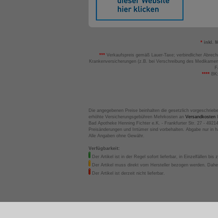
*
inkl. 
***
Verkaufspreis gemäß Lauer-Taxe; verbindlicher Abrech
Krankenversicherungen (z.B. bei Verschreibung des Medikamen
F
****
BK:
Die angegebenen Preise beinhalten die gesetzlich vorgeschrieb
erhöhte Versicherungsgebühren Mehrkosten an
Versandkosten
B
Bad Apotheke Henning Fichter e.K. - Frankfurter Str. 27 - 4921
Preisänderungen und Irrtümer sind vorbehalten. Abgabe nur in 
Alle Angaben ohne Gewähr.
Verfügbarkeit:
Der Artikel ist in der Regel sofort lieferbar, in Einzelfällen bis 
Der Artikel muss direkt vom Hersteller bezogen werden. Daher
Der Artikel ist derzeit nicht lieferbar.