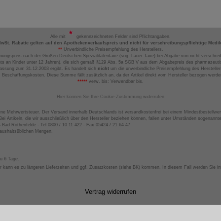
Alle mit
gekennzeichneten Felder sind Pflichtangaben.
MwSt. Rabatte gelten auf den Apothekenverkaufspreis und nicht für verschreibungspflichtige Medi
**
Unverbindliche Preisempfehlung des Herstellers.
nungspreis nach der Großen Deutschen Spezialitätentaxe (sog. Lauer-Taxe) bei Abgabe von nicht verschrei
ts an Kinder unter 12 Jahren), die sich gemäß §129 Abs. 5a SGB V aus dem Abgabepreis des pharmazeutis
assung zum 31.12.2003 ergibt. Es handelt sich
nicht
um die unverbindliche Preisempfehlung des Hersteller
 Beschaffungskosten. Diese Summe fällt zusätzlich an, da der Artikel direkt vom Hersteller bezogen werd
*****
verw. bis: Verwendbar bis.
Hier können Sie Ihre Cookie-Zustimmung widerrufen
ene Mehrwertsteuer. Der Versand innerhalb Deutschlands ist versandkostenfrei bei einem Mindestbestellwer
ei Artikeln, die wir ausschließlich über den Hersteller beziehen können, fallen unter Umständen sogenann
4 Bad Rothenfelde - Tel 0800 / 10 11 422 - Fax 05424 / 21 64 47
haushaltsüblichen Mengen.
zu 6 Tage.
 kann es zu längeren Lieferzeiten und ggf. Zusatzkosten (siehe BK) kommen. In diesem Fall werden Sie inf
Vertrag widerrufen